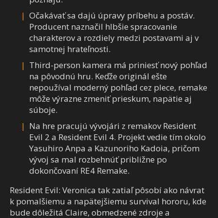
Očakávať sa dajú úpravy príbehu a postáv.
Producent naznačil hlbšie spracovanie
charakterov a rozdiely medzi postavami aj v
samotnej hrateľnosti.
Third-person kamera má priniesť nový pohľad
na pôvodnú hru. Keďže originál ešte
nepoužíval moderný pohľad cez plece, remake
môže výrazne zmeniť prieskum, napätie aj
súboje.
Na hre pracujú vývojári z remakov Resident
Evil 2 a Resident Evil 4. Projekt vedie tím okolo
Yasuhiro Anpa a Kazunoriho Kadoia, pričom
vývoj sa mal rozbehnúť približne po
dokončovaní RE4 Remake.
Resident Evil: Veronica tak zatiaľ pôsobí ako návrat
k pomalšiemu a napätejšiemu survival hororu, kde
bude dôležitá Claire, obmedzené zdroje a