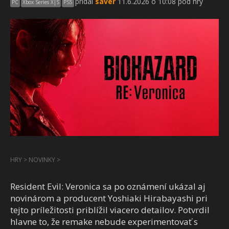
pridal
saver
11.6.2026 o 10:08 pod hry
PC
Xbox Series X|S
PS5
HRY
>
NOVINKY
>
Resident Evil: Veronica sa po oznámení ukázal aj
novinárom a producent Yoshiaki Hirabayashi pri
tejto príležitosti priblížil viacero detailov. Potvrdil
hlavne to, že remake nebude experimentovať s