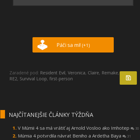
Páči sa mi!
(+1)
Zaradené pod:
Resident Evil
,
Veronica
,
Claire
,
Remake
,
RE2
,
Survival Loop
,
first-person
NAJČÍTANEJŠIE ČLÁNKY TÝŽDŇA
V Múmii 4 sa má vrátiť aj Arnold Vosloo ako Imhotep
30
Múmia 4 potvrdila návrat Beniho a Ardetha Baya
31