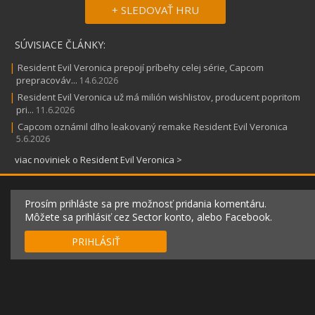
+ SLEDOVAŤ HRU
SÚVISIACE ČLÁNKY:
|
Resident Evil Veronica prepojí príbehy celej série, Capcom
prepracováv...
14.6.2026
|
Resident Evil Veronica už má milión wishlistov, producent popritom
pri...
11.6.2026
|
Capcom oznámil dlho leakovaný remake Resident Evil Veronica
5.6.2026
viac noviniek o Resident Evil Veronica >
Prosím prihláste sa pre možnosť pridania komentáru.
Môžete sa prihlásiť cez Sector konto, alebo Facebook.
PRIHLÁSIŤ