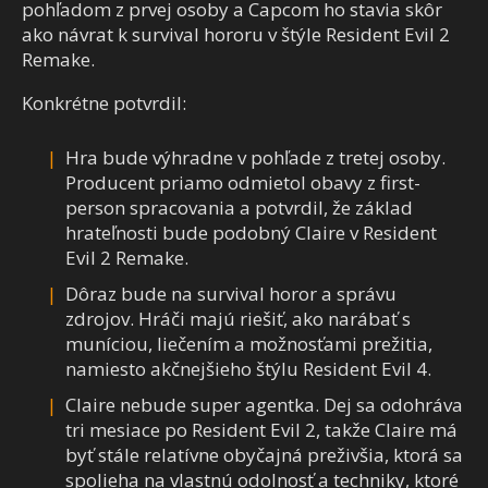
pohľadom z prvej osoby a Capcom ho stavia skôr
ako návrat k survival hororu v štýle Resident Evil 2
Remake.
Konkrétne potvrdil:
Hra bude výhradne v pohľade z tretej osoby.
Producent priamo odmietol obavy z first-
person spracovania a potvrdil, že základ
hrateľnosti bude podobný Claire v Resident
Evil 2 Remake.
Dôraz bude na survival horor a správu
zdrojov. Hráči majú riešiť, ako narábať s
muníciou, liečením a možnosťami prežitia,
namiesto akčnejšieho štýlu Resident Evil 4.
Claire nebude super agentka. Dej sa odohráva
tri mesiace po Resident Evil 2, takže Claire má
byť stále relatívne obyčajná preživšia, ktorá sa
spolieha na vlastnú odolnosť a techniky, ktoré