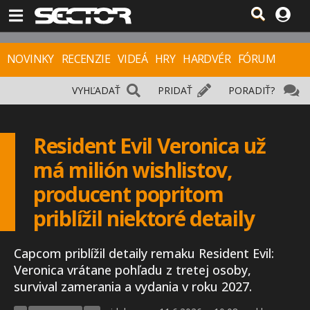
NOVINKY
RECENZIE
VIDEÁ
HRY
HARDVÉR
FÓRUM
VYHĽADAŤ
PRIDAŤ
PORADIŤ?
Resident Evil Veronica už
má milión wishlistov,
producent popritom
priblížil niektoré detaily
Capcom priblížil detaily remaku Resident Evil:
Veronica vrátane pohľadu z tretej osoby,
survival zamerania a vydania v roku 2027.