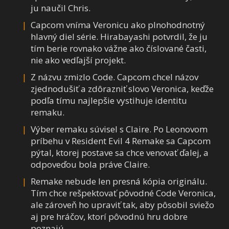
ju naučil Chris.
Capcom vníma Veronicu ako plnohodnotný
hlavný diel série. Hirabayashi potvrdil, že ju
tím berie rovnako vážne ako číslované časti,
nie ako vedľajší projekt.
Z názvu zmizlo Code. Capcom chcel názov
zjednodušiť a zdôrazniť slovo Veronica, keďže
podľa tímu najlepšie vystihuje identitu
remaku.
Výber remaku súvisel s Claire. Po Leonovom
príbehu v Resident Evil 4 Remake sa Capcom
pýtal, ktorej postave sa chce venovať ďalej, a
odpoveďou bola práve Claire.
Remake nebude len presná kópia originálu.
Tím chce rešpektovať pôvodné Code Veronica,
ale zároveň ho upraviť tak, aby pôsobil sviežo
aj pre hráčov, ktorí pôvodnú hru dobre
poznajú.