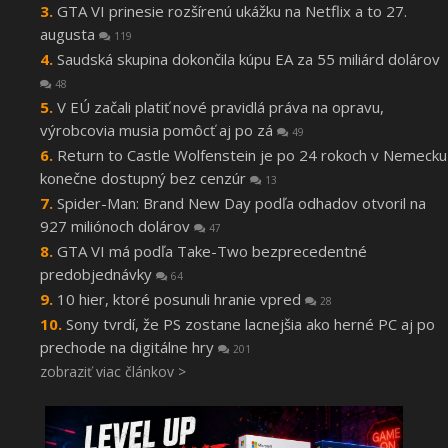
GTA VI prinesie rozšírenú ukážku na Netflix a to 27.
augusta
119
Saudská skupina dokončila kúpu EA za 55 miliárd dolárov
48
V EÚ začali platiť nové pravidlá práva na opravu,
výrobcovia musia pomôcť aj po zá
49
Return to Castle Wolfenstein je po 24 rokoch v Nemecku
konečne dostupný bez cenzúr
13
Spider-Man: Brand New Day podľa odhadov otvoril na
927 miliónoch dolárov
47
GTA VI má podľa Take-Two bezprecedentné
predobjednávky
64
10 hier, ktoré posunuli hranie vpred
28
Sony tvrdí, že PS zostane lacnejšia ako herné PC aj po
prechode na digitálne hry
201
zobraziť viac článkov >