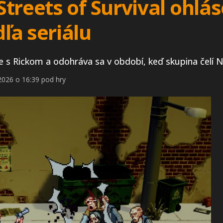
treets of Survival ohlá
ľa seriálu
ele s Rickom a odohráva sa v období, keď skupina čelí
2026 o 16:39 pod hry