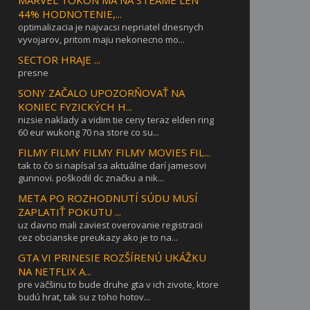
44% HODNOTENIE,...
optimalizacia je najvacsi nepriatel dnesnych
vyvojarov, pritom maju nekonecno mo...
SECTOR HRAJE ...
presne
SONY ZAČALO UPOZORŇOVAŤ NA
KONIEC FYZICKÝCH H...
nizsie naklady a vidim tie ceny teraz elden ring
60 eur wukong 70 na store co su...
FILMY FILMY FILMY FILMY MOVIES FIL...
tak to čo si napísal sa aktuálne darí jamesovi
gunnovi. poškodil dc značku a nik...
META PO ROZHODNUTÍ SÚDU MUSÍ
ZAPLATIŤ POKUTU ...
uz davno mali zaviest overovanie registracii
cez obcianske preukazy ako je to na...
GTA VI PRINESIE ROZŠÍRENÚ UKÁŽKU
NA NETFLIX A...
pre väčšinu to bude druhe gta v ich zivote, ktore
budú hrat, tak su z toho hotov...