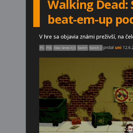
Walking Dead: S
beat-em-up pod
V hre sa objavia známi preživší, na č
pridal
uni
12.6.
PC
PS5
Xbox Series X|S
Switch
Switch 2