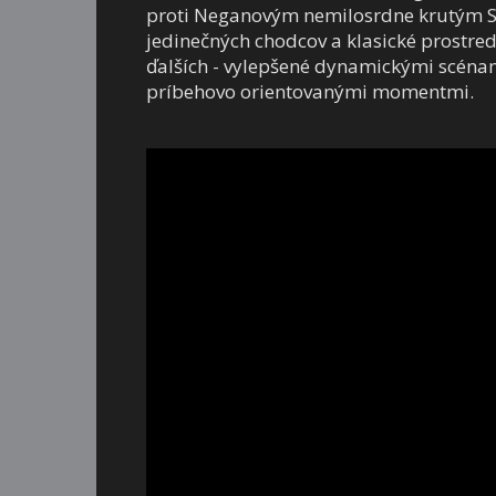
proti Neganovým nemilosrdne krutým Sp
jedinečných chodcov a klasické prostredi
ďalších - vylepšené dynamickými scénami
príbehovo orientovanými momentmi.