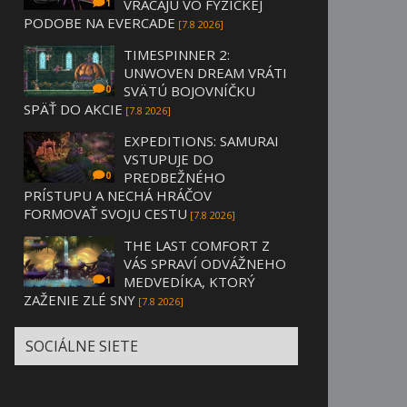
VRACAJÚ VO FYZICKEJ
1
PODOBE NA EVERCADE
[7.8 2026]
TIMESPINNER 2:
UNWOVEN DREAM VRÁTI
SVÄTÚ BOJOVNÍČKU
0
SPÄŤ DO AKCIE
[7.8 2026]
EXPEDITIONS: SAMURAI
VSTUPUJE DO
PREDBEŽNÉHO
0
PRÍSTUPU A NECHÁ HRÁČOV
FORMOVAŤ SVOJU CESTU
[7.8 2026]
THE LAST COMFORT Z
VÁS SPRAVÍ ODVÁŽNEHO
MEDVEDÍKA, KTORÝ
1
ZAŽENIE ZLÉ SNY
[7.8 2026]
SOCIÁLNE SIETE