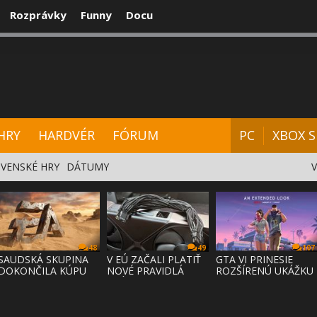
Rozprávky
Funny
Docu
CENZIE
VIDEÁ
HARDVÉR
FÓRUM
HRY
HARDVÉR
FÓRUM
PC
XBOX S
VENSKÉ HRY
DÁTUMY
48
49
107
SAUDSKÁ SKUPINA
V EÚ ZAČALI PLATIŤ
GTA VI PRINESIE
DOKONČILA KÚPU
NOVÉ PRAVIDLÁ
ROZŠÍRENÚ UKÁŽKU
EA ZA 55 MI
PRÁVA NA
NA NETFLI