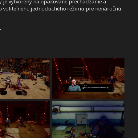
orý je vytvorený na opakované prechádzanie a
do voliteľného jednoduchého režimu pre nenáročnú
.