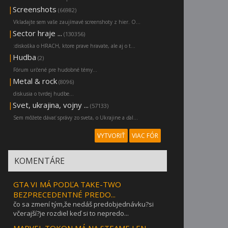
|
Screenshots
(66982)
Vkladajte sem vaše zaujímavé screenshoty z hier. O...
|
Sector hraje ...
(130356)
:diskoška o HRACH, ktore prave hravate, ale aj o t...
|
Hudba
(2)
Fórum určené pre hudobné témy...
|
Metal & rock
(8096)
diskusia o tvrdej hudbe...
|
Svet, ukrajina, vojny ...
(57133)
Sem môžete dávať správy zo sveta, o Ukrajine a ďal...
VYTVORIŤ
VIAC FÓR
KOMENTÁRE
GTA VI MÁ PODĽA TAKE-TWO
BEZPRECEDENTNÉ PREDO...
čo sa zmení tým,že nedáš predobjednávku?si
včerajší?je rozdiel keď si to nepredo...
MARVEL TOKON MÁ NA STEAME LEN