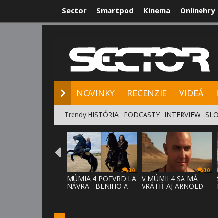
Sector
Smartpod
Kinema
Onlinehry
NOVINKY
RE
NOVINKY
RECENZIE
VIDEÁ
Trendy:
HISTÓRIA
PODCASTY
INTERVIEW
SLO
30
30
MÚMIA 4 POTVRDILA
V MÚMII 4 SA MÁ
NÁVRAT BENIHO A
VRÁTIŤ AJ ARNOLD
ARDETHA
VOSLOO AK