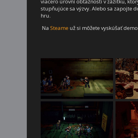
viacero úrovní obťažnosti v zážitku, kt
stupňujúce sa výzvy. Alebo sa zapojte 
hru.
Na
Steame
už si môžete vyskúšať demo