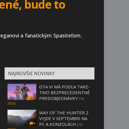
sené, bude to
 Neganovi a fanatickým Spasiteľom.
NAJNOVŠIE NOVINKY
GTA VI MÁ PODĽA TAKE-
TWO BEZPRECEDENTNÉ
PREDOBJEDNÁVKY
23
[7.8
2026]
WAY OF THE HUNTER 2
VYJDE V SEPTEMBRI NA
PC A KONZOLÁCH
4
[7.8