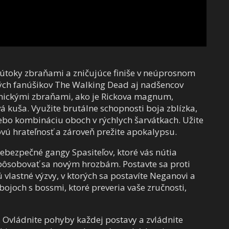
é útoky zbraňami a zničujúce finiše v neúprosnom
alných fanúšikov The Walking Dead aj nadšencov
konickými zbraňami, ako je Rickova magnum,
 kuša. Využite brutálne schopnosti boja zblízka,
alebo kombináciu oboch v rýchlych šarvátkach. Užite
ovú hrateľnosť a zároveň prežite apokalypsu.
ebezpečné gangy Spasiteľov, ktoré vás nútia
pôsobovať sa novým hrozbám. Postavte sa proti
 vlastné výzvy, v ktorých sa postavíte Neganovi a
bojoch s bossmi, ktoré preveria vaše zručnosti,
 Ovládnite pohyby každej postavy a zvládnite