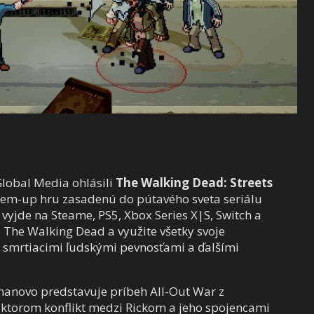
obal Media ohlásili
The Walking Dead: Streets
t-em-up hru zasadenú do pútavého sveta seriálu
yjde na Steame, PS5, Xbox Series X|S, Switch a
z The Walking Dead a využite všetky svoje
, smrtiacimi ľudskými pevnosťami a ďalšími
nanovo predstavuje príbeh All-Out War z
v ktorom konflikt medzi Rickom a jeho spojencami