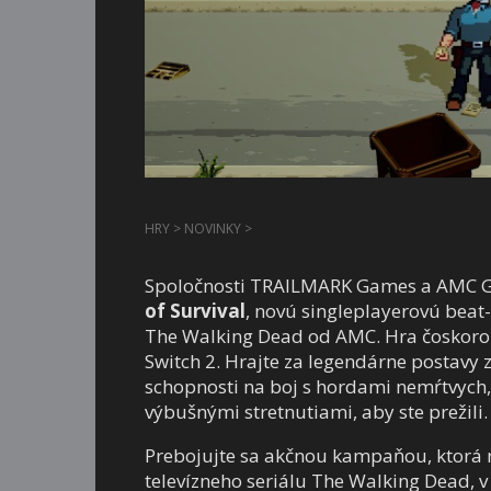
HRY
>
NOVINKY
>
Spoločnosti TRAILMARK Games a AMC Gl
of Survival
, novú singleplayerovú bea
The Walking Dead od AMC. Hra čoskoro v
Switch 2. Hrajte za legendárne postavy 
schopnosti na boj s hordami nemŕtvych
výbušnými stretnutiami, aby ste prežili.
Prebojujte sa akčnou kampaňou, ktorá 
televízneho seriálu The Walking Dead, 