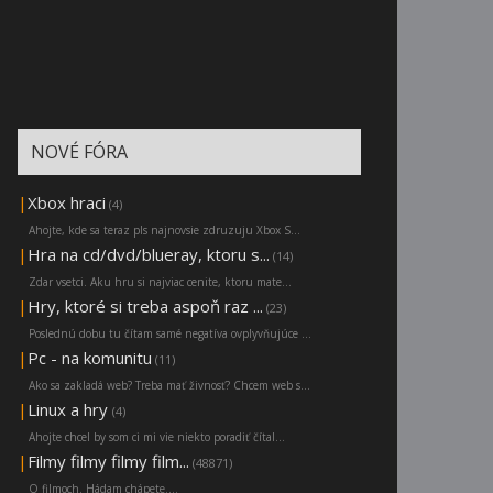
NOVÉ FÓRA
|
Xbox hraci
(4)
Ahojte, kde sa teraz pls najnovsie zdruzuju Xbox S...
|
Hra na cd/dvd/blueray, ktoru s...
(14)
Zdar vsetci. Aku hru si najviac cenite, ktoru mate...
|
Hry, ktoré si treba aspoň raz ...
(23)
Poslednú dobu tu čítam samé negatíva ovplyvňujúce ...
|
Pc - na komunitu
(11)
Ako sa zakladá web? Treba mať živnosť? Chcem web s...
|
Linux a hry
(4)
Ahojte chcel by som ci mi vie niekto poradiť čítal...
|
Filmy filmy filmy film...
(48871)
O filmoch. Hádam chápete....