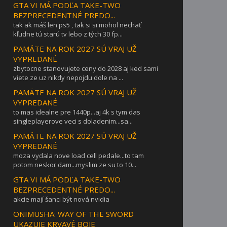
GTA VI MÁ PODĽA TAKE-TWO
BEZPRECEDENTNÉ PREDO...
tak ak máš len ps5 , tak si si mohol nechať
kľudne tú starú tv lebo z tých 30 fp...
PAMÄTE NA ROK 2027 SÚ VRAJ UŽ
VYPREDANÉ
zbytocne stanovujete ceny do 2028 aj ked sami
viete ze uz nikdy nepojdu dole na ...
PAMÄTE NA ROK 2027 SÚ VRAJ UŽ
VYPREDANÉ
to mas idealne pre 1440p...aj 4k s tym das
singleplayerove veci s doladenim...sa...
PAMÄTE NA ROK 2027 SÚ VRAJ UŽ
VYPREDANÉ
moza vydala nove load cell pedale...to tam
potom neskor dam...myslim ze su to 10...
GTA VI MÁ PODĽA TAKE-TWO
BEZPRECEDENTNÉ PREDO...
akcie mají šanci být nová nvidia
ONIMUSHA: WAY OF THE SWORD
UKAZUJE KRVAVÉ BOJE