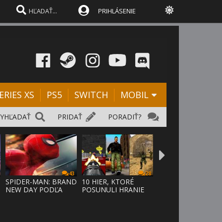
PRIHLÁSENIE
ERIES XS
PS5
SWITCH
MOBIL
VYHĽADAŤ
PRIDAŤ
PORADIŤ?
43
28
SPIDER-MAN: BRAND
10 HIER, KTORÉ
NEW DAY PODĽA
POSUNULI HRANIE
ODHADOV OT
VPRED