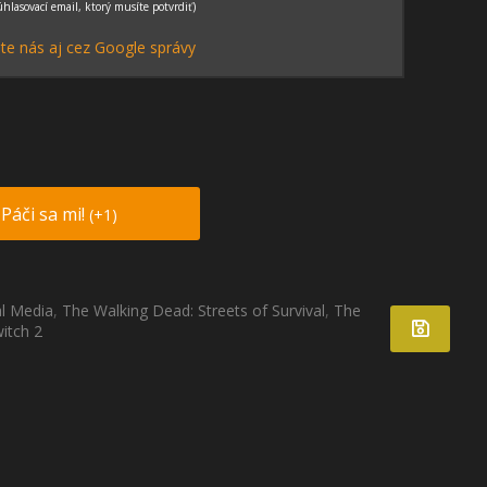
te nás aj cez Google správy
Páči sa mi!
(+1)
l Media
,
The Walking Dead: Streets of Survival
,
The
itch 2