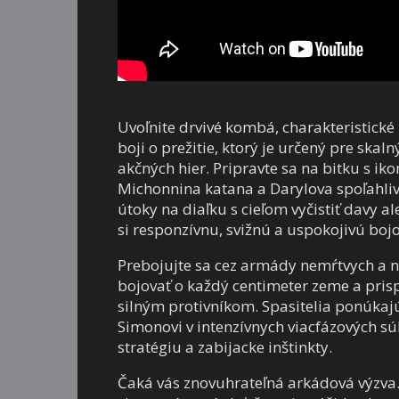
Uvoľnite drvivé kombá, charakteristick
boji o prežitie, ktorý je určený pre sk
akčných hier. Pripravte sa na bitku s i
Michonnina katana a Darylova spoľahlivá
útoky na diaľku s cieľom vyčistiť davy 
si responzívnu, svižnú a uspokojivú boj
Prebojujte sa cez armády nemŕtvych a n
bojovať o každý centimeter zeme a pris
silným protivníkom. Spasitelia ponúkajú
Simonovi v intenzívnych viacfázových sú
stratégiu a zabijacke inštinkty.
Čaká vás znovuhrateľná arkádová výzva.