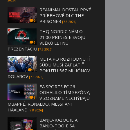
2026]
REANIMAL DOSTAL PRVÉ
PRÍBEHOVÉ DLC THE
PRISONER
0
[7.8 2026]
THQ NORDIC NÁM O
21:00 PRINESIE SVOJU
VEĽKÚ LETNÚ
5
PREZENTÁCIU
[7.8 2026]
META PO ROZHODNUTÍ
SÚDU MUSÍ ZAPLATIŤ
POKUTU 567 MILIÓNOV
35
DOLÁROV
[7.8 2026]
EA SPORTS FC 26
ODHALILO TÍM SEZÓNY,
V ZOZNAME NECHÝBAJÚ
6
MBAPPÉ, RONALDO, MESSI ANI
HAALAND
[7.8 2026]
BANJO-KAZOOIE A
BANJO-TOOIE SA