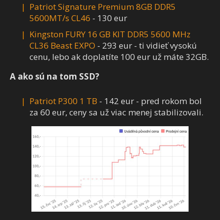
Patriot Signature Premium 8GB DDR5
5600MT/s CL46
- 130 eur
Kingston FURY 16 GB KIT DDR5 5600 MHz
CL36 Beast EXPO
- 293 eur - ti vidieť vysokú
cenu, lebo ak doplatíte 100 eur už máte 32GB.
A ako sú na tom SSD?
Patriot P300 1 TB
- 142 eur - pred rokom bol
za 60 eur, ceny sa už viac menej stabilizovali.