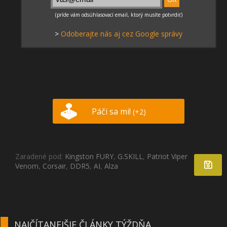
>
Odoberajte nás aj cez Google správy
Páči sa mi!
(+2)
Zaradené pod:
Kingston FURY
,
G.SKILL
,
Patriot Viper
Venom
,
Corsair
,
DDR5
,
AI
,
Alza
NAJČÍTANEJŠIE ČLÁNKY TÝŽDŇA