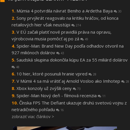
Múmia 4 potvrdila návrat Beniho a Ardetha Baya
30
Sony prvýkrát reagovalo na kritiku hráčov, od konca
retailových hier však neustúpi
274
V EÚ začali platiť nové pravidlá práva na opravu,
výrobcovia musia pomôcť aj po zá
49
Spider-Man: Brand New Day podľa odhadov otvoril na
927 miliónoch dolárov
43
Saudská skupina dokončila kúpu EA za 55 miliárd dolárov
48
10 hier, ktoré posunuli hranie vpred
28
V Múmii 4 sa má vrátiť aj Arnold Vosloo ako Imhotep
28
Xbox konzoly už zvýšili ceny
73
Spider-Man Nový deň - filmová recenzia
11
Čínska FPS The Defiant ukazuje druhú svetovú vojnu z
netradičného pohľadu
16
zobraziť viac článkov >