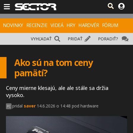
NOVINKY
RECENZIE
VIDEÁ
HRY
HARDVÉR
FÓRUM
VYHĽADAŤ
PRIDAŤ
PORADIŤ?
Ako sú na tom ceny
pamätí?
Ceny mierne klesajú, ale ale stále sa držia
vysoko.
pridal
saver
14.6.2026 o 14:48 pod hardware
PC