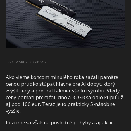
HARDWARE
>
NOVINKY
>
Ako vieme koncom minulého roka začali pamäte
cenou prudko stúpať hlavne pre AI dopyt, ktorý
zvýšil ceny a prebral takmer všetku výrobu. Vtedy
ceny pamätí prerážali dno a 32GB sa dalo kúpiť už
aj pod 100 eur. Teraz je to prakticky 5-násobne
vyššie.
Pozrime sa však na posledné pohyby a aj akcie.