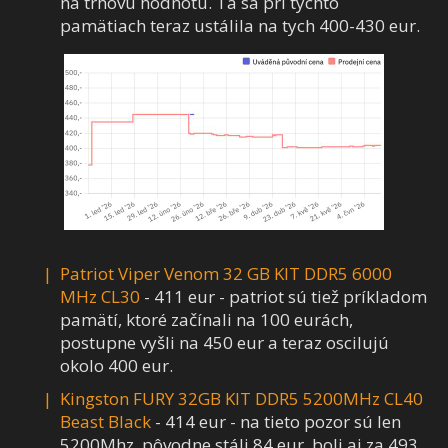
na trhovú hodnotu. Tá sa pri týchto
pamätiach teraz ustálila na tych 400-430 eur.
Patriot Viper Venom 32 GB KIT DDR5 6000
MHz CL30
- 411 eur - patriot sú tiež príkladom
pamätí, ktoré začínali na 100 eurách,
postupne vyšli na 450 eur a teraz oscilujú
okolo 400 eur.
Kingston FURY 32GB KIT DDR5 5200MHz CL40
Beast Black
- 414 eur - na tieto pozor sú len
5200Mhz, pôvodne stáli 84 eur, boli aj za 493