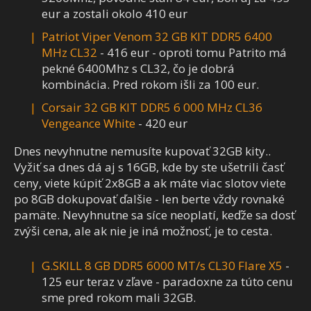
eur a zostali okolo 410 eur
Patriot Viper Venom 32 GB KIT DDR5 6400
MHz CL32
- 416 eur - oproti tomu Patrito má
pekné 6400Mhz s CL32, čo je dobrá
kombinácia. Pred rokom išli za 100 eur.
Corsair 32 GB KIT DDR5 6 000 MHz CL36
Vengeance White
- 420 eur
Dnes nevyhnutne nemusíte kupovať 32GB kity..
Vyžiť sa dnes dá aj s 16GB, kde by ste ušetrili časť
ceny, viete kúpiť 2x8GB a ak máte viac slotov viete
po 8GB dokupovať ďalšie - len berte vždy rovnaké
pamäte. Nevyhnutne sa síce neoplatí, keďže sa dosť
zvýši cena, ale ak nie je iná možnosť, je to cesta.
G.SKILL 8 GB DDR5 6000 MT/s CL30 Flare X5
-
125 eur teraz v zľave - paradoxne za túto cenu
sme pred rokom mali 32GB.