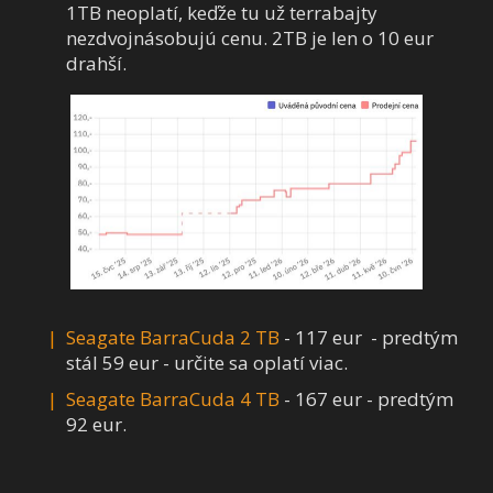
1TB neoplatí, keďže tu už terrabajty
nezdvojnásobujú cenu. 2TB je len o 10 eur
drahší.
Seagate BarraCuda 2 TB
- 117 eur - predtým
stál 59 eur - určite sa oplatí viac.
Seagate BarraCuda 4 TB
- 167 eur - predtým
92 eur.