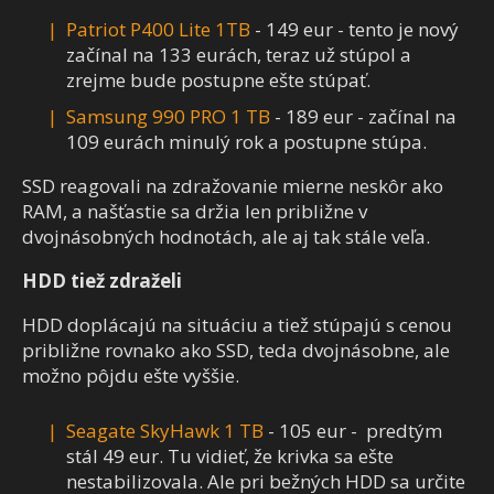
Patriot P400 Lite 1TB
- 149 eur - tento je nový
začínal na 133 eurách, teraz už stúpol a
zrejme bude postupne ešte stúpať.
Samsung 990 PRO 1 TB
- 189 eur - začínal na
109 eurách minulý rok a postupne stúpa.
SSD reagovali na zdražovanie mierne neskôr ako
RAM, a našťastie sa držia len približne v
dvojnásobných hodnotách, ale aj tak stále veľa.
HDD tiež zdraželi
HDD doplácajú na situáciu a tiež stúpajú s cenou
približne rovnako ako SSD, teda dvojnásobne, ale
možno pôjdu ešte vyššie.
Seagate SkyHawk 1 TB
- 105 eur - predtým
stál 49 eur. Tu vidieť, že krivka sa ešte
nestabilizovala. Ale pri bežných HDD sa určite