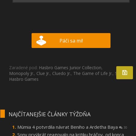
Páči sa mi!
Zaradené pod:
Hasbro Games Junior Collection
,
Monopoly Jr.
,
Clue Jr.
,
Cluedo Jr.
,
The Game of Life Jr.
,
Steam
,
Hasbro Games
NAJČÍTANEJŠIE ČLÁNKY TÝŽDŇA
Múmia 4 potvrdila návrat Beniho a Ardetha Baya
30
Sony prvýkrát reagovalo na kritiku hráčov, od konca