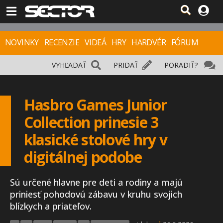
NOVINKY
RECENZIE
VIDEÁ
HRY
HARDVÉR
FÓRUM
VYHĽADAŤ
PRIDAŤ
PORADIŤ?
Hasbro Games Junior
Collection prinesie 3
klasické stolové hry v
digitálnej podobe
Sú určené hlavne pre deti a rodiny a majú
priniesť pohodovú zábavu v kruhu svojich
blízkych a priateľov.