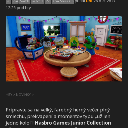
pridal
uni
26.6.2026 o
PC
PS4
Switch
Switch 2
PS5
Xbox Series X|S
12:26 pod hry
HRY
>
NOVINKY
>
Pripravte sa na veľký, farebný herný večer plný
smiechu, prekvapení a momentov typu „už len
jedno kolo!“!
Hasbro Games Junior Collection