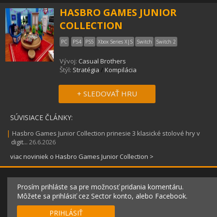
HASBRO GAMES JUNIOR
COLLECTION
PC
PS4
PS5
Xbox Series X|S
Switch
Switch 2
Vývoj:
Casual Brothers
Štýl:
Stratégia
/
Kompilácia
+ SLEDOVAŤ HRU
SÚVISIACE ČLÁNKY:
|
Hasbro Games Junior Collection prinesie 3 klasické stolové hry v
digit...
26.6.2026
viac noviniek o Hasbro Games Junior Collection >
Prosím prihláste sa pre možnosť pridania komentáru.
Môžete sa prihlásiť cez Sector konto, alebo Facebook.
PRIHLÁSIŤ