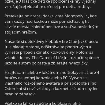
oživuje 3 klasické detské spoločenské hry v jednej
vzrušujúcej videohre určenej pre deti a rodiny.
Pretekajte po hracej doske v hre Monopoly Jr., kde
vám každý hod kockou môže pomôcť zachytiť
skvelé miesta, zbierať peniaze a stať sa posledným
stojacim hráčom.
Nasaďte si detektívny klobúk v hre Clue Jr. / Cluedo
Jr. a hľadajte stopy, odškrtávajte podozrivých a
vyriešte prípad skôr ako ktokoľvek iný! Potom sa
vrhnite do hry The Game of Life Jr., roztočte spinner,
jazdite autom po ceste a zbierajte hviezdičky.
Hrajte sami alebo v lokálnom multiplayeri až pre 4
hráčov na jednej konzole alebo PC. Vytvorte si
vlastného rozkošného avatara a prispôsobte si ho.
Odomkni si nové vzhľady a kozmetické odmeny len
hraním zápasov.
Všetko sa ľahko naučíte a kolekcia je plná