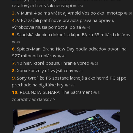
retailových hier však neustúpi
274
V Múmii 4 sa má vrátiť aj Arnold Vosloo ako Imhotep
30
V EÚ začali platiť nové pravidlá práva na opravu,
výrobcovia musia pomôcť aj po zá
49
Saudská skupina dokončila kúpu EA za 55 miliárd dolárov
48
Spider-Man: Brand New Day podľa odhadov otvoril na
927 miliónoch dolárov
43
10 hier, ktoré posunuli hranie vpred
28
Xbox konzoly už zvýšili ceny
73
Sony tvrdí, že PS zostane lacnejšia ako herné PC aj po
prechode na digitálne hry
198
RECENZIA: SENARA: The Sacrament
3
zobraziť viac článkov >