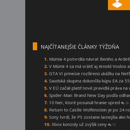
NAJČÍTANEJŠIE ČLÁNKY TÝŽDŇA
Múmia 4 potvrdila návrat Beniho a Arde
V Múmii 4 sa má vrátiť aj Arnold Vosloo
GTA VI prinesie rozšírenú ukážku na Netf
Saudská skupina dokončila kúpu EA za 55
V EÚ začali platiť nové pravidlá práva n
Spider-Man: Brand New Day podľa odhado
10 hier, ktoré posunuli hranie vpred
28
Return to Castle Wolfenstein je po 24
Sony tvrdí, že PS zostane lacnejšia ako 
Xbox konzoly už zvýšili ceny
73