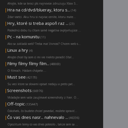
Ahojte, kde sa teraz pls najnovsie zdruzuju Xbox S...
|
Hra na cd/dvd/blueray, ktoru s...
(14)
Zdar vsetci. Aku hru si najviac cenite, ktoru mate...
|
Hry, ktoré si treba aspoň raz ...
(23)
Poslednú dobu tu čítam samé negatíva ovplyvňujúce ...
|
Pc - na komunitu
(11)
Ako sa zakladá web? Treba mať živnosť? Chcem web s...
|
Linux a hry
(4)
Ahojte chcel by som ci mi vie niekto poradiť čítal...
|
Filmy filmy filmy film...
(48869)
O filmoch. Hádam chápete....
|
Must see
(42170)
Su veci ktore sa slovami opisat nedaju a preto pat...
|
Screenshots
(66976)
Vkladajte sem vaše zaujímavé screenshoty z hier. O...
|
Off-topic
(135447)
Čokoľvek, čo budete chcieť povedať, možete spraviť...
|
Čo vas dnes nasr... nahnevalo ...
(46336)
Opozitum temy co vas dnes potesilo , takze sem sa ...