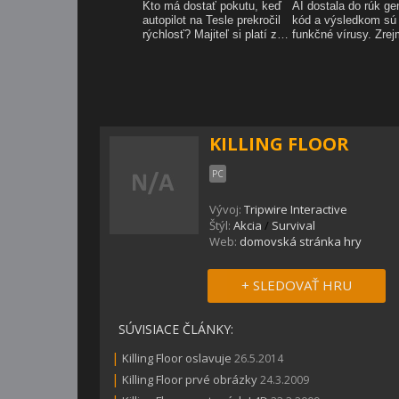
KILLING FLOOR
PC
Vývoj:
Tripwire Interactive
Štýl:
Akcia
/
Survival
Web:
domovská stránka hry
+ SLEDOVAŤ HRU
SÚVISIACE ČLÁNKY:
|
Killing Floor oslavuje
26.5.2014
|
Killing Floor prvé obrázky
24.3.2009