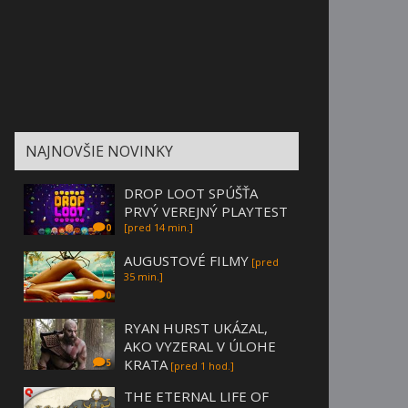
NAJNOVŠIE NOVINKY
DROP LOOT SPÚŠŤA
PRVÝ VEREJNÝ PLAYTEST
[pred 14 min.]
0
AUGUSTOVÉ FILMY
[pred
35 min.]
0
RYAN HURST UKÁZAL,
AKO VYZERAL V ÚLOHE
KRATA
5
[pred 1 hod.]
THE ETERNAL LIFE OF