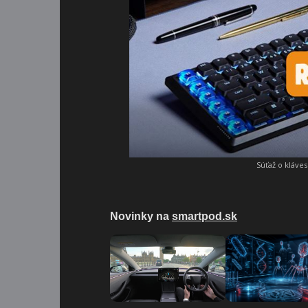
Súťaž o kláve