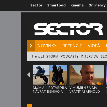
Sector
Smartpod
Kinema
Onlinehry
NOVINKY
RE
NOVINKY
RECENZIE
VIDEÁ
Trendy:
HISTÓRIA
PODCASTY
INTERVIEW
SLO
30
30
MÚMIA 4 POTVRDILA
V MÚMII 4 SA MÁ
NÁVRAT BENIHO A
VRÁTIŤ AJ ARNOLD
ARDETHA
VOSLOO AK