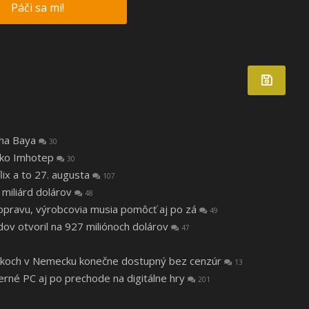
Páči sa mi!
tha Baya
30
 ako Imhotep
30
lix a to 27. augusta
107
 miliárd dolárov
48
a opravu, výrobcovia musia pomôcť aj po zá
49
v otvoril na 927 miliónoch dolárov
47
 rokoch v Nemecku konečne dostupný bez cenzúr
13
herné PC aj po prechode na digitálne hry
201