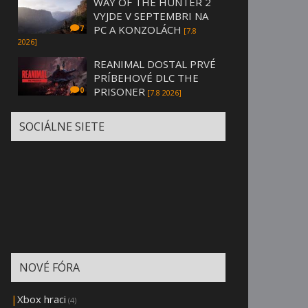
WAY OF THE HUNTER 2
VYJDE V SEPTEMBRI NA
PC A KONZOLÁCH
7
[7.8
2026]
REANIMAL DOSTAL PRVÉ
PRÍBEHOVÉ DLC THE
PRISONER
0
[7.8 2026]
SOCIÁLNE SIETE
NOVÉ FÓRA
|
Xbox hraci
(4)