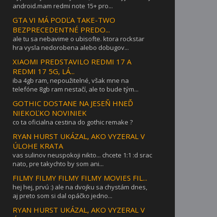
android.mam redmi note 15+ pro...
GTA VI MÁ PODĽA TAKE-TWO
BEZPRECEDENTNÉ PREDO...
ale tu sa nebavime o ubisofte. ktora rockstar
hra vysla nedorobena alebo dobugov...
XIAOMI PREDSTAVILO REDMI 17 A
REDMI 17 5G, LÁ...
iba 4gb ram, nepoužitelné, však mne na
telefóne 8gb ram nestačí, ale to bude tým...
GOTHIC DOSTANE NA JESEŇ HNEĎ
NIEKOĽKO NOVINIEK
co ta oficialna cestina do gothic remake ?
RYAN HURST UKÁZAL, AKO VYZERAL V
ÚLOHE KRATA
vas sulinov neuspokoji nikto... chcete 1:1 :d srac
nato, pre takychto by som ani...
FILMY FILMY FILMY FILMY MOVIES FIL...
hej hej, prvú :) ale na dvojku sa chystám dnes,
aj preto som si dal opáčko jedno...
RYAN HURST UKÁZAL, AKO VYZERAL V