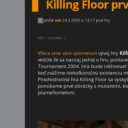
Killing Floor p
pridal
uni
24.3.2009 o 13:17 pod hry
PC
HRY
>
NOVINKY
>
Včera sme vám spomenuli
vývoj hry
Kil
vedzte že sa naozaj jedná o hru, post
Tournament 2004. Hra bude inklinovať k 
keď zvážime niekoľkoročnú existenciu m
Plnohodnotná hra Killing Floor sa vyskyt
ponúkame prvé obrázky s mutantmi, kto
plameňometom.