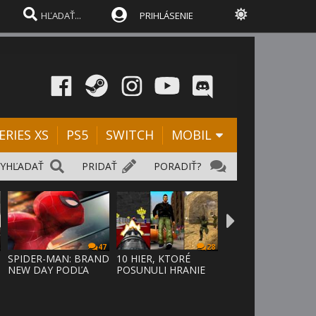
PRIHLÁSENIE
ERIES XS
PS5
SWITCH
MOBIL
VYHĽADAŤ
PRIDAŤ
PORADIŤ?
47
28
SPIDER-MAN: BRAND
10 HIER, KTORÉ
NEW DAY PODĽA
POSUNULI HRANIE
ODHADOV OT
VPRED