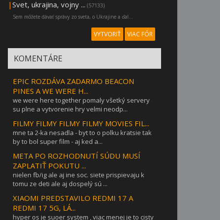
|
Svet, ukrajina, vojny ...
(57133)
Sem môžete dávať správy zo sveta, o Ukrajine a ďal...
VYTVORIŤ
VIAC FÓR
KOMENTÁRE
EPIC ROZDÁVA ZADARMO BEACON
PINES A WE WERE H...
we were here together pomaly všetký servery
su plne a vytvorenie hry velmi neodp...
FILMY FILMY FILMY FILMY MOVIES FIL...
mne ta 2-ka nesadla - byt to o polku kratsie tak
by to bol super film - aj ked a...
META PO ROZHODNUTÍ SÚDU MUSÍ
ZAPLATIŤ POKUTU ...
nielen fb/ig ale aj ine soc. siete prispievaju k
tomu ze deti ale aj dospelý sú ...
XIAOMI PREDSTAVILO REDMI 17 A
REDMI 17 5G, LÁ...
hyper os je suoer system , viac menej je to cisty