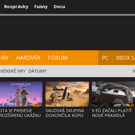
Rozprávky
Funny
Docu
CENZIE
VIDEÁ
HARDVÉR
FÓRUM
HRY
HARDVÉR
FÓRUM
PC
XBOX S
VENSKÉ HRY
DÁTUMY
107
48
49
GTA VI PRINESIE
SAUDSKÁ SKUPINA
V EÚ ZAČALI PLATIŤ
ROZŠÍRENÚ UKÁŽKU
DOKONČILA KÚPU
NOVÉ PRAVIDLÁ
NA NETFLI
EA ZA 55 MI
PRÁVA NA