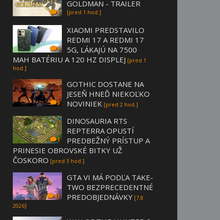
GOLDMAN - TRAILER
[pred 1 hod.]
1
XIAOMI PREDSTAVILO
REDMI 17 A REDMI 17
5G, LÁKAJÚ NA 7500
6
MAH BATÉRIU A 120 HZ DISPLEJ
[pred 1
hod.]
GOTHIC DOSTANE NA
JESEŇ HNEĎ NIEKOĽKO
NOVINIEK
5
[pred 2 hod.]
DINOSAURIA RTS
REPTERRA OPUSTÍ
PREDBEŽNÝ PRÍSTUP A
1
PRINESIE OBROVSKÉ BITKY UŽ
ČOSKORO
[pred 3 hod.]
GTA VI MÁ PODĽA TAKE-
TWO BEZPRECEDENTNÉ
PREDOBJEDNÁVKY
41
[7.8
2026]