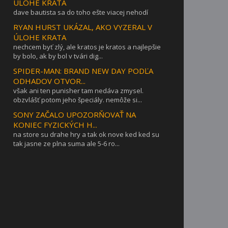
ÚLOHE KRATA
dave bautista sa do toho ešte viacej nehodí
RYAN HURST UKÁZAL, AKO VYZERAL V
ÚLOHE KRATA
nechcem byť zlý, ale kratos je kratos a najlepšie
by bolo, ak by bol v tvári dig...
SPIDER-MAN: BRAND NEW DAY PODĽA
ODHADOV OTVOR...
však ani ten punisher tam nedáva zmysel.
obzvlášť potom jeho špeciály. nemôže si...
SONY ZAČALO UPOZORŇOVAŤ NA
KONIEC FYZICKÝCH H...
na store su drahe hry a tak ok nove ked ked su
tak jasne ze plna suma ale 5-6 ro...