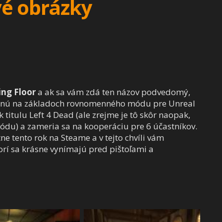
rvé obrázky
ling Floor
a ak sa vám zdá ten názov podvedomý,
avenú na základoch rovnomenného módu pre Unreal
titulu Left 4 Dead (ale zrejme je tô skôr naopak,
ódu) a zameria sa na kooperáciu pre 6 účastníkov.
ne tento rok na Steame a v tejto chvíli vám
rí sa krásne vynímajú pred pištoľami a