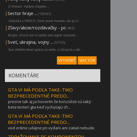
O filmoch. Hádam chápete....
|
Sector hraje ...
(130361)
:diskoška o HRACH, ktore prave hravate, ale aj o t...
|
Zľavy/akcie/rozdávačky - pc
(403)
Ahojte, všimol som si (alebo som aspoň nenašiel...
|
Svet, ukrajina, vojny ...
(57135)
Sem môžete dávať správy zo sveta, o Ukrajine a ďal...
VYTVORIŤ
VIAC FÓR
KOMENTÁRE
GTA VI MÁ PODĽA TAKE-TWO
BEZPRECEDENTNÉ PREDO...
presne tak aj ja hovorím že konzolisti sú taký
beta testeri gta keď vychytajú ch...
GTA VI MÁ PODĽA TAKE-TWO
BEZPRECEDENTNÉ PREDO...
ved online udajne pri vydani ani zatial nebude.
ZDRAŽOVANIE PC KOMPONENTOV