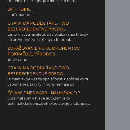
hratelnych aj 30fps. pre mňa je to neh...
OFF-TOPIC
stará múdrosť. ::->:
GTA VI MÁ PODĽA TAKE-TWO
BEZPRECEDENTNÉ PREDO...
tento krát sa mi ale zdá,že očakávania hráčov
sú prehnané. veľa rôznych fotoreal...
ZDRAŽOVANIE PC KOMPONENTOV
POKRAČUJE, VÝROBCO...
ai rakovina
GTA VI MÁ PODĽA TAKE-TWO
BEZPRECEDENTNÉ PREDO...
ja mam akcie každé společnosti uspěšné co si
vzpomeneš. taky ty miliony nemam po...
ČO VAS DNES NASR... NAHNEVALO ?
vidis,mal som v hlave auto,tam je to
automaticke.dom,zivotne poistenie a tak mas...