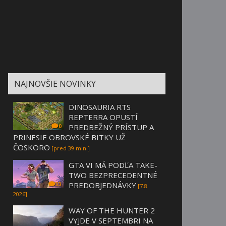
NAJNOVŠIE NOVINKY
DINOSAURIA RTS
REPTERRA OPUSTÍ
PREDBEŽNÝ PRÍSTUP A
0
PRINESIE OBROVSKÉ BITKY UŽ
ČOSKORO
[pred 39 min.]
GTA VI MÁ PODĽA TAKE-
TWO BEZPRECEDENTNÉ
PREDOBJEDNÁVKY
33
[7.8
2026]
WAY OF THE HUNTER 2
VYJDE V SEPTEMBRI NA