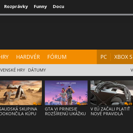
Rozprávky
Funny
Docu
CENZIE
VIDEÁ
HARDVÉR
FÓRUM
HRY
HARDVÉR
FÓRUM
PC
XBOX S
VENSKÉ HRY
DÁTUMY
48
107
49
SAUDSKÁ SKUPINA
GTA VI PRINESIE
V EÚ ZAČALI PLATIŤ
DOKONČILA KÚPU
ROZŠÍRENÚ UKÁŽKU
NOVÉ PRAVIDLÁ
EA ZA 55 MI
NA NETFLI
PRÁVA NA