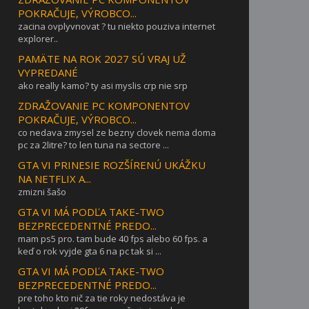
POKRAČUJE, VÝROBCO...
zacina ovplyvnovat ? tu niekto pouziva internet
explorer..
PAMÄTE NA ROK 2027 SÚ VRAJ UŽ
VYPREDANÉ
ako really kamo? ty asi myslis crp nie srp
ZDRAŽOVANIE PC KOMPONENTOV
POKRAČUJE, VÝROBCO...
co nedava zmysel ze bezny clovek nema doma
pc za 2litre? to len tuna na sectore ...
GTA VI PRINESIE ROZŠÍRENÚ UKÁŽKU
NA NETFLIX A...
zmizni šašo
GTA VI MÁ PODĽA TAKE-TWO
BEZPRECEDENTNÉ PREDO...
mam ps5 pro. tam bude 40 fps alebo 60 fps. a
keď o rok vyjde gta 6 na pc tak si ...
GTA VI MÁ PODĽA TAKE-TWO
BEZPRECEDENTNÉ PREDO...
pre toho kto nič za tie roky nedostáva je