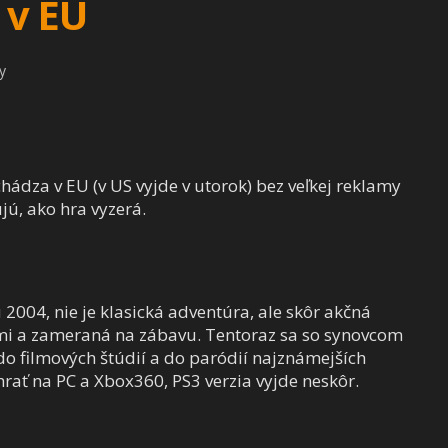
 v EU
y
hádza v EU (v US vyjde v utorok) bez veľkej reklamy
jú, ako hra vyzerá.
2004, nie je klasická adventúra, ale skôr akčná
i a zameraná na zábavu. Tentoraz sa so synovcom
o filmových štúdií a do paródií najznámejších
hrať na PC a Xbox360, PS3 verzia vyjde neskôr.