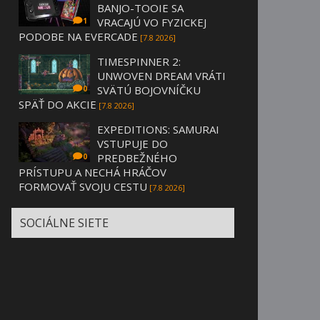
BANJO-TOOIE SA
VRACAJÚ VO FYZICKEJ
1
PODOBE NA EVERCADE
[7.8 2026]
TIMESPINNER 2:
UNWOVEN DREAM VRÁTI
SVÄTÚ BOJOVNÍČKU
0
SPÄŤ DO AKCIE
[7.8 2026]
EXPEDITIONS: SAMURAI
VSTUPUJE DO
PREDBEŽNÉHO
0
PRÍSTUPU A NECHÁ HRÁČOV
FORMOVAŤ SVOJU CESTU
[7.8 2026]
SOCIÁLNE SIETE