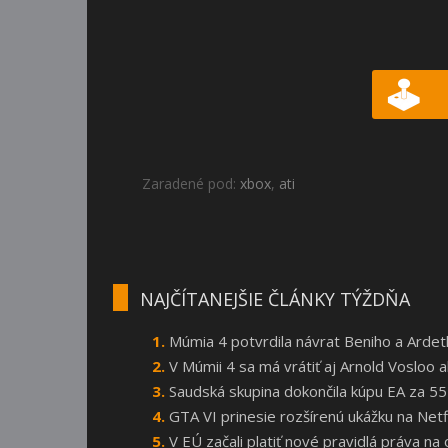
Zaradené pod:
xbox
,
ati
NAJČÍTANEJŠIE ČLÁNKY TÝŽDŇA
Múmia 4 potvrdila návrat Beniho a Arde
V Múmii 4 sa má vrátiť aj Arnold Vosloo
Saudská skupina dokončila kúpu EA za 55
GTA VI prinesie rozšírenú ukážku na Netf
V EÚ začali platiť nové pravidlá práva n