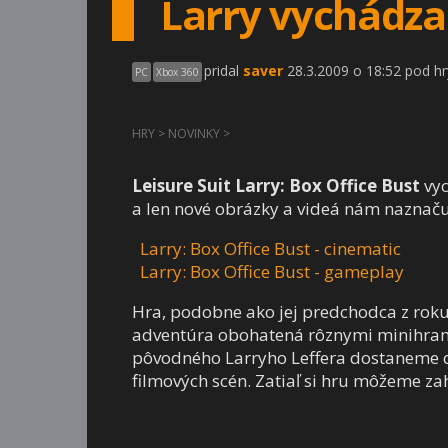
Larry vychádza
pridal
saver
28.3.2009 o 18:52 pod hr
PC
Xbox 360
HRY
>
NOVINKY
>
Leisure Suit Larry: Box Office Bust
vyc
a len nové obrázky a videá nám naznaču
Larry: Box Office Bust - cinematic
Larry: Box Office Bust - gameplay
Hra, podobne ako jej predchodca z roku 
adventúra obohatená rôznymi minihram
pôvodného Larryho Leffera dostaneme d
filmových scén. Zatiaľ si hru môžeme za