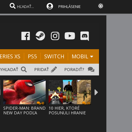
PRIHLÁSENIE
ERIES XS
PS5
SWITCH
MOBIL
VYHĽADAŤ
PRIDAŤ
PORADIŤ?
43
28
SPIDER-MAN: BRAND
10 HIER, KTORÉ
NEW DAY PODĽA
POSUNULI HRANIE
ODHADOV OT
VPRED