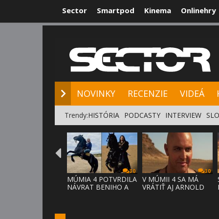
Sector
Smartpod
Kinema
Onlinehry
NOVINKY
RE
NOVINKY
RECENZIE
VIDEÁ
Trendy:
HISTÓRIA
PODCASTY
INTERVIEW
SLO
30
30
MÚMIA 4 POTVRDILA
V MÚMII 4 SA MÁ
NÁVRAT BENIHO A
VRÁTIŤ AJ ARNOLD
ARDETHA
VOSLOO AK