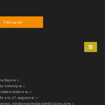
Páči sa mi!
tha Baya
30
 ako Imhotep
30
 miliárd dolárov
48
lix a to 27. augusta
107
a opravu, výrobcovia musia pomôcť aj po zá
49