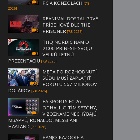
PC A KONZOLÁCH
6
[7.8
2026]
REANIMAL DOSTAL PRVÉ
PRÍBEHOVÉ DLC THE
PRISONER
0
[7.8 2026]
THQ NORDIC NÁM O
21:00 PRINESIE SVOJU
VEĽKÚ LETNÚ
7
PREZENTÁCIU
[7.8 2026]
META PO ROZHODNUTÍ
SÚDU MUSÍ ZAPLATIŤ
POKUTU 567 MILIÓNOV
36
DOLÁROV
[7.8 2026]
EA SPORTS FC 26
ODHALILO TÍM SEZÓNY,
V ZOZNAME NECHÝBAJÚ
6
MBAPPÉ, RONALDO, MESSI ANI
HAALAND
[7.8 2026]
BANJO-KAZOOIE A