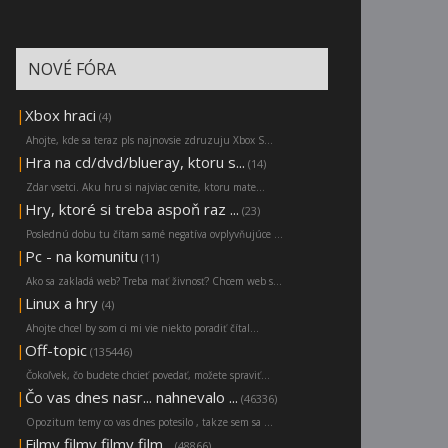
NOVÉ FÓRA
|
Xbox hraci
(4)
Ahojte, kde sa teraz pls najnovsie zdruzuju Xbox S...
|
Hra na cd/dvd/blueray, ktoru s...
(14)
Zdar vsetci. Aku hru si najviac cenite, ktoru mate...
|
Hry, ktoré si treba aspoň raz ...
(23)
Poslednú dobu tu čítam samé negatíva ovplyvňujúce ...
|
Pc - na komunitu
(11)
Ako sa zakladá web? Treba mať živnosť? Chcem web s...
|
Linux a hry
(4)
Ahojte chcel by som ci mi vie niekto poradiť čítal...
|
Off-topic
(135446)
Čokoľvek, čo budete chcieť povedať, možete spraviť...
|
Čo vas dnes nasr... nahnevalo ...
(46336)
Opozitum temy co vas dnes potesilo , takze sem sa ...
|
Filmy filmy filmy film...
(48866)