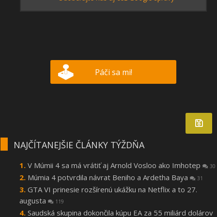
Páči sa mi!
NAJČÍTANEJŠIE ČLÁNKY TÝŽDŇA
V Múmii 4 sa má vrátiť aj Arnold Vosloo ako Imhotep
30
Múmia 4 potvrdila návrat Beniho a Ardetha Baya
31
GTA VI prinesie rozšírenú ukážku na Netflix a to 27.
augusta
119
Saudská skupina dokončila kúpu EA za 55 miliárd dolárov