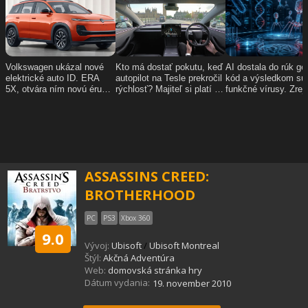
ASSASSINS CREED:
BROTHERHOOD
PC
PS3
Xbox 360
9.0
Vývoj:
Ubisoft
/
Ubisoft Montreal
Štýl:
Akčná Adventúra
Web:
domovská stránka hry
Dátum vydania:
19. november 2010