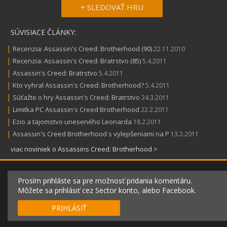
+ SLEDOVAŤ HRU
SÚVISIACE ČLÁNKY:
|
Recenzia: Assassin's Creed: Brotherhood (90)
22.11.2010
|
Recenzia: Assassin's Creed: Bratrstvo (85)
5.4.2011
|
Assassin's Creed: Bratrstvo
5.4.2011
|
Kto vyhral Assassin's Creed: Brotherhood?
5.4.2011
|
Súťažte o hry Assassin's Creed: Bratrstvo
24.3.2011
|
Limitka PC Assassin's Creed Brotherhood
22.2.2011
|
Ezio a tajomstvo uneseného Leonarda
18.2.2011
|
Assassin's Creed Brotherhood s vylepšeniami na P
13.2.2011
viac noviniek o Assassins Creed: Brotherhood >
Prosím prihláste sa pre možnosť pridania komentáru.
Môžete sa prihlásiť cez Sector konto, alebo Facebook.
PRIHLÁSIŤ