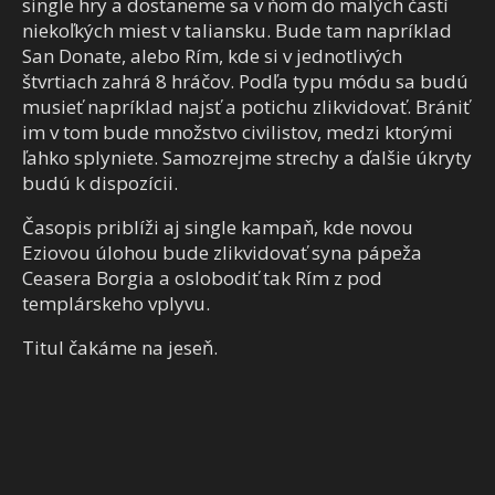
single hry a dostaneme sa v ňom do malých častí
niekoľkých miest v taliansku. Bude tam napríklad
San Donate, alebo Rím, kde si v jednotlivých
štvrtiach zahrá 8 hráčov. Podľa typu módu sa budú
musieť napríklad najsť a potichu zlikvidovať. Brániť
im v tom bude množstvo civilistov, medzi ktorými
ľahko splyniete. Samozrejme strechy a ďalšie úkryty
budú k dispozícii.
Časopis priblíži aj single kampaň, kde novou
Eziovou úlohou bude zlikvidovať syna pápeža
Ceasera Borgia a oslobodiť tak Rím z pod
templárskeho vplyvu.
Titul čakáme na jeseň.