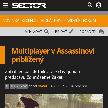
NOVINKY
RECENZIE
VIDEÁ
HRY
HARDVÉR
FÓRUM
VYHĽADAŤ
PRIDAŤ
PORADIŤ?
Multiplayer v Assassinovi
priblížený
Zatiaľ len pár detailov, ale dávajú nám
predstavu čo môžeme čakať.
pridal
saver
3.6.2010 o 20:36 pod hry
PC
PS3
Xbox 360