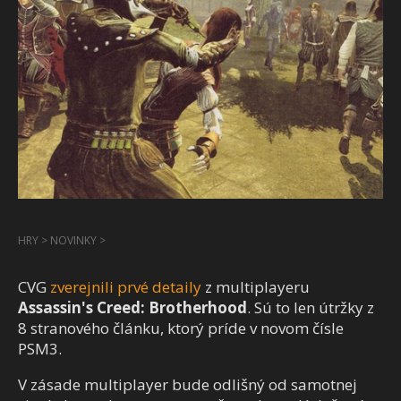
HRY
>
NOVINKY
>
CVG
zverejnili prvé detaily
z multiplayeru
Assassin's Creed: Brotherhood
. Sú to len útržky z
8 stranového článku, ktorý príde v novom čísle
PSM3.
V zásade multiplayer bude odlišný od samotnej