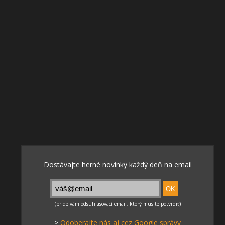
>
Odoberajte nás aj cez Google správy