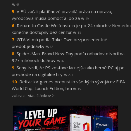
48
V EÚ začali platiť nové pravidlá práva na opravu,
výrobcovia musia pomôcť aj po zá
49
Return to Castle Wolfenstein je po 24 rokoch v Nemecku
konečne dostupný bez cenzúr
13
GTA VI má podľa Take-Two bezprecedentné
predobjednávky
66
Spider-Man: Brand New Day podľa odhadov otvoril na
927 miliónoch dolárov
47
Sony tvrdí, že PS zostane lacnejšia ako herné PC aj po
prechode na digitálne hry
201
Refractor games prepustilo všetkých vývojárov FIFA
World Cup: Launch Edition, hra
15
zobraziť viac článkov >