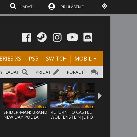
PRIHLÁSENIE
ERIES XS
PS5
SWITCH
MOBIL
VYHĽADAŤ
PRIDAŤ
PORADIŤ?
47
13
SPIDER-MAN: BRAND
RETURN TO CASTLE
NEW DAY PODĽA
WOLFENSTEIN JE PO
ODHADOV OT
24 ROKO