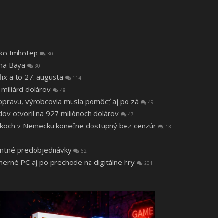
 ako Imhotep
30
tha Baya
30
lix a to 27. augusta
114
 miliárd dolárov
48
a opravu, výrobcovia musia pomôcť aj po zá
49
v otvoril na 927 miliónoch dolárov
47
 rokoch v Nemecku konečne dostupný bez cenzúr
13
ntné predobjednávky
62
 herné PC aj po prechode na digitálne hry
201