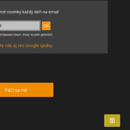
te nás aj cez Google správy
Páči sa mi!