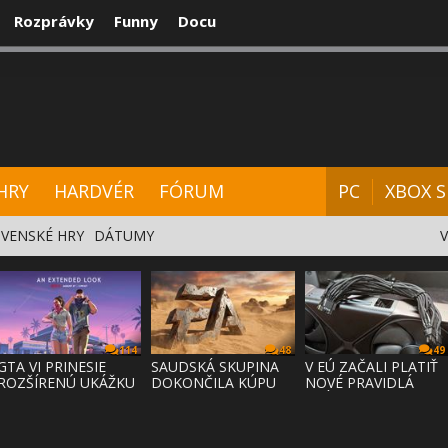
Rozprávky
Funny
Docu
CENZIE
VIDEÁ
HARDVÉR
FÓRUM
HRY
HARDVÉR
FÓRUM
PC
XBOX S
VENSKÉ HRY
DÁTUMY
114
48
49
GTA VI PRINESIE
SAUDSKÁ SKUPINA
V EÚ ZAČALI PLATIŤ
ROZŠÍRENÚ UKÁŽKU
DOKONČILA KÚPU
NOVÉ PRAVIDLÁ
NA NETFLI
EA ZA 55 MI
PRÁVA NA