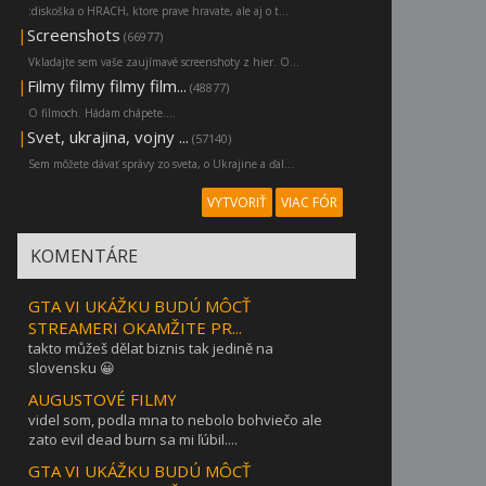
:diskoška o HRACH, ktore prave hravate, ale aj o t...
|
Screenshots
(66977)
Vkladajte sem vaše zaujímavé screenshoty z hier. O...
|
Filmy filmy filmy film...
(48877)
O filmoch. Hádam chápete....
|
Svet, ukrajina, vojny ...
(57140)
Sem môžete dávať správy zo sveta, o Ukrajine a ďal...
VYTVORIŤ
VIAC FÓR
KOMENTÁRE
GTA VI UKÁŽKU BUDÚ MÔCŤ
STREAMERI OKAMŽITE PR...
takto můžeš dělat biznis tak jedině na
slovensku 😀
AUGUSTOVÉ FILMY
videl som, podla mna to nebolo bohviečo ale
zato evil dead burn sa mi ľúbil....
GTA VI UKÁŽKU BUDÚ MÔCŤ