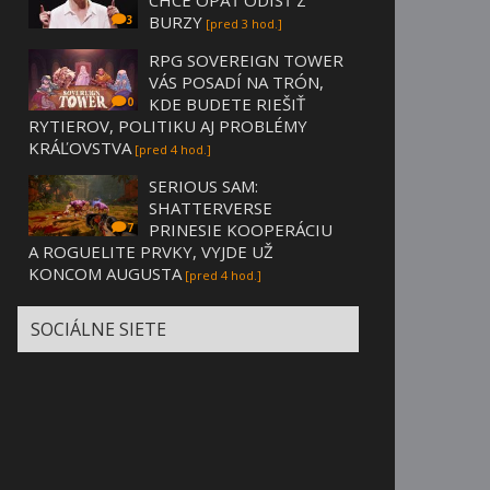
BURZY
3
[pred 3 hod.]
RPG SOVEREIGN TOWER
VÁS POSADÍ NA TRÓN,
KDE BUDETE RIEŠIŤ
0
RYTIEROV, POLITIKU AJ PROBLÉMY
KRÁĽOVSTVA
[pred 4 hod.]
SERIOUS SAM:
SHATTERVERSE
PRINESIE KOOPERÁCIU
7
A ROGUELITE PRVKY, VYJDE UŽ
KONCOM AUGUSTA
[pred 4 hod.]
SOCIÁLNE SIETE