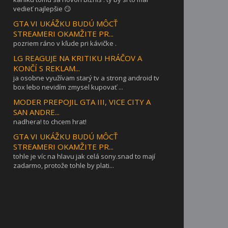
vedieť najlepšie 😏
GTA VI UKÁŽKU BUDÚ MÔCŤ
STREAMERI OKAMŽITE PR...
pozriem ráno v kľude pri kávičke .
LG REAGUJE NA KRITIKU HRÁČOV A
KONČÍ S REKLAM...
ja osobne využívam starý tv a strong android tv
box lebo nevidím zmysel kupovať ...
MODER PREPOJIL GTA III, VICE CITY A
SAN ANDRE...
nadhera! to chcem hrat!
GTA VI UKÁŽKU BUDÚ MÔCŤ
STREAMERI OKAMŽITE PR...
tohle je víc na hlavu jak celá sony.snad to mají
zadarmo, protože tohle by plati...