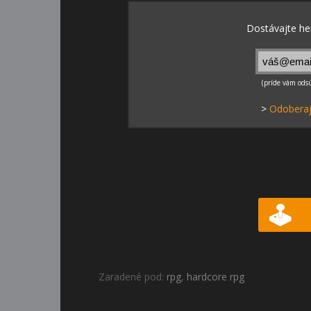
>
Odoberaj
Zaradené pod:
rpg
,
hardcore rpg