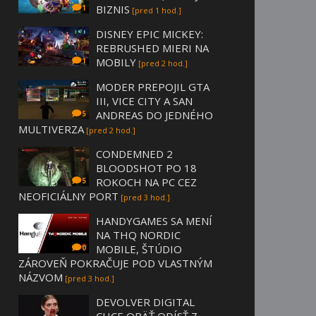
BIZNIS
1
[pred 1 hod.]
DISNEY EPIC MICKEY:
REBRUSHED MIERI NA
MOBILY
1
[pred 2 hod.]
MODER PREPOJIL GTA
III, VICE CITY A SAN
ANDREAS DO JEDNÉHO
5
MULTIVERZA
[pred 2 hod.]
CONDEMNED 2
BLOODSHOT PO 18
ROKOCH NA PC CEZ
5
NEOFICIÁLNY PORT
[pred 3 hod.]
HANDYGAMES SA MENÍ
NA THQ NORDIC
MOBILE, ŠTÚDIO
0
ZÁROVEŇ POKRAČUJE POD VLASTNÝM
NÁZVOM
[pred 3 hod.]
DEVOLVER DIGITAL
CHCE OPÄŤ ODÍSŤ Z