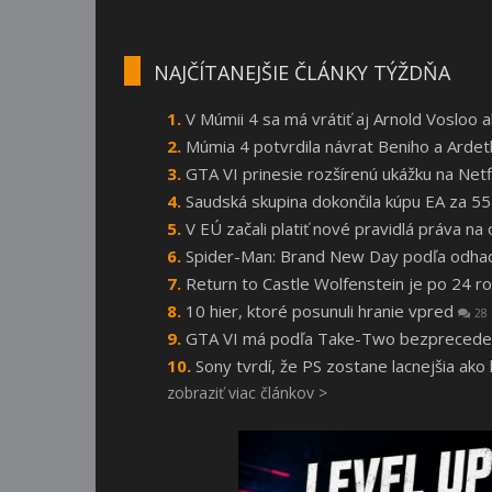
NAJČÍTANEJŠIE ČLÁNKY TÝŽDŇA
V Múmii 4 sa má vrátiť aj Arnold Vosloo
Múmia 4 potvrdila návrat Beniho a Arde
GTA VI prinesie rozšírenú ukážku na Netf
Saudská skupina dokončila kúpu EA za 55
V EÚ začali platiť nové pravidlá práva n
Spider-Man: Brand New Day podľa odhado
Return to Castle Wolfenstein je po 24
10 hier, ktoré posunuli hranie vpred
28
GTA VI má podľa Take-Two bezprecede
Sony tvrdí, že PS zostane lacnejšia ako
zobraziť viac článkov >