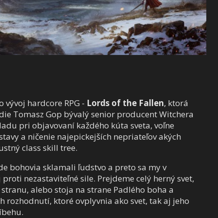
lo vývoj hardcore RPG -
Lords of the Fallen
, ktorá
vedie Tomasz Gop bývalý senior producent Witchera
hladu pri objavovaní každého kúta sveta, voľne
stavy a ničenie najepickejších nepriateľov akých
tný class skill tree.
de bohovia sklamali ľudstvo a preto sa my v
oti nezastaviteľné sile. Prejdeme celý herný svet,
 stranu, alebo stoja na strane Padlého boha a
rozhodnutí, ktoré ovplyvnia ako svet, tak aj jeho
íbehu.