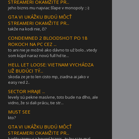
STREAMERI OKAMŽITE PR...
jeho biznis mu najviac šľape v monopoly :;-):
GTA VI UKÁŽKU BUDÚ MÔCŤ
STREAMERI OKAMŽITE PR...
takže na kodi nie, či?
CONDEMNED 2 BLOODSHOT PO 18
ROKOCH NA PC CEZ ...
to ani nie je možné ako dávno to už bolo...vtedy
som kúpil naraz novú full hd te...
HELL LET LOOSE: VIETNAM VYCHÁDZA
UŽ BUDÚCI TÝ...
skoda ze je to len cisto mp, ziadna ai jako v
easy red 2..
SECTOR HRAJE ...
levely sú pekne masívne, toto bude na dlho, ale
vidno, že si dali prácu, tie str...
MUST SEE
kto?
GTA VI UKÁŽKU BUDÚ MÔCŤ
STREAMERI OKAMŽITE PR...
karliku tomu sa hovorí biznis . ty by si to mal