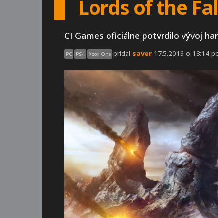
Lords of the Fa
CI Games oficiálne potvrdilo vývoj ha
pridal
saver
17.5.2013 o 13:14 p
PC
PS4
Xbox One