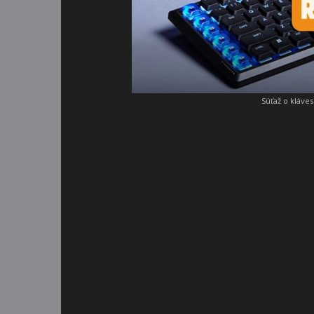
Súťaž o kláve