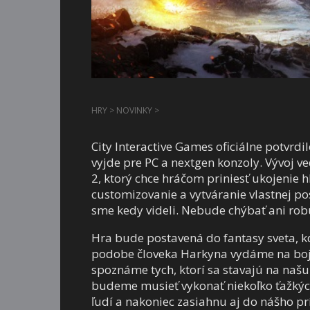
HRY
>
NOVINKY
>
City Interactive Games oficiálne potvrdi
vyjde pre PC a nextgen konzoly. Vývoj 
2, ktorý chce hráčom priniesť ukojenie 
customizovanie a vytváranie vlastnej po
sme kedy videli. Nebude chýbať ani robus
Hra bude postavená do fantasy sveta, k
podobe človeka Harkyna vydáme na boj pr
spoznáme tych, ktorí sa stavajú na našu
budeme musieť vykonať niekoľko ťažkých 
ľudí a nakoniec zasiahnu aj do nášho pr