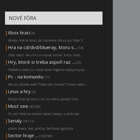
NOVÉ FÓRA
|
Xbox hraci
(4)
Ahojte, kde sa teraz pls najnovsie zdruzuju Xbox S...
|
Hra na cd/dvd/blueray, ktoru s...
(14)
Zdar vsetci. Aku hru si najviac cenite, ktoru mate...
|
Hry, ktoré si treba aspoň raz ...
(23)
Poslednú dobu tu čítam samé negatíva ovplyvňujúce ...
|
Pc - na komunitu
(11)
Ako sa zakladá web? Treba mať živnosť? Chcem web s...
|
Linux a hry
(4)
Ahojte chcel by som ci mi vie niekto poradiť čítal...
|
Must see
(42358)
Su veci ktore sa slovami opisat nedaju a preto pat...
|
Serialy
(18111)
prison break, lost, jericho, battlestar galactica ...
|
Sector hraje ...
(130368)