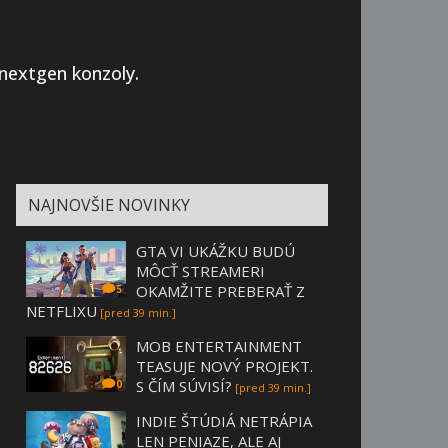
 nextgen konzoly.
NAJNOVŠIE NOVINKY
GTA VI UKÁŽKU BUDÚ
MÔCŤ STREAMERI
OKAMŽITE PREBERAŤ Z
5
NETFLIXU
[pred 39 min.]
MOB ENTERTAINMENT
TEASUJE NOVÝ PROJEKT.
S ČÍM SÚVISÍ?
0
[pred 39 min.]
INDIE ŠTÚDIÁ NETRÁPIA
LEN PENIAZE, ALE AJ