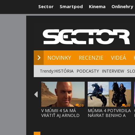
Sector
Smartpod
Kinema
Onlinehry
NOVINKY
RE
NOVINKY
RECENZIE
VIDEÁ
Trendy:
HISTÓRIA
PODCASTY
INTERVIEW
SLO
30
30
V MÚMII 4 SA MÁ
MÚMIA 4 POTVRDILA
VRÁTIŤ AJ ARNOLD
NÁVRAT BENIHO A
VOSLOO AK
ARDETHA