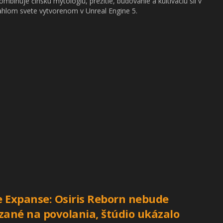
ombinuje čínsku mytológiu, prežitie, budovanie a kultiváciu síl v
ahlom svete vytvorenom v Unreal Engine 5.
 Expanse: Osiris Reborn nebude
zané na povolania, štúdio ukázalo