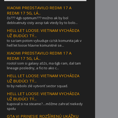
XIAOMI PREDSTAVILO REDMI 17 A
REDMI 17 5G, LÁ...
čo??? 4gb optimum??? možno ak by bol
debloatnuty cisty aosp tak vtedy by to bolo...
HELL LET LOOSE: VIETNAM VYCHÁDZA
UŽ BUDÚCI TÝ...
to sa tam potom vybuduje cz/sk komunita jak v
hell let loose hlavne komunitné se...
XIAOMI PREDSTAVILO REDMI 17 A
REDMI 17 5G, LÁ...
rootol som si galaxy a52s, ma 6gb ram, dal tam
lineage posledny, a fici to ako c...
HELL LET LOOSE: VIETNAM VYCHÁDZA
UŽ BUDÚCI TÝ...
to by nebolo zlé vytvoriť sector squad.
HELL LET LOOSE: VIETNAM VYCHÁDZA
UŽ BUDÚCI TÝ...
kupoval si na steame?....môžme zahrať niekedy
spolu
GTA VI PRINESIE ROZŠÍRENÚ UKÁŽKU