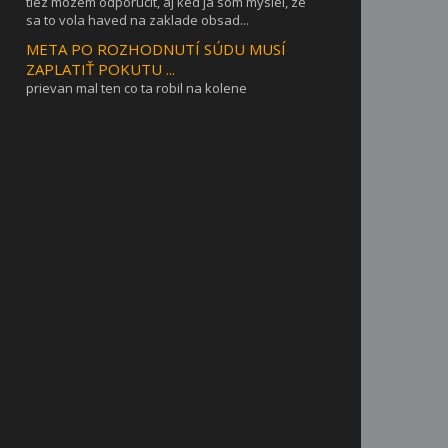
tiez mozem odporucit, aj ked ja som myslel, ze
sa to vola haved na zaklade obsad...
META PO ROZHODNUTÍ SÚDU MUSÍ
ZAPLATIŤ POKUTU ...
prievan mal ten co ta robil na kolene