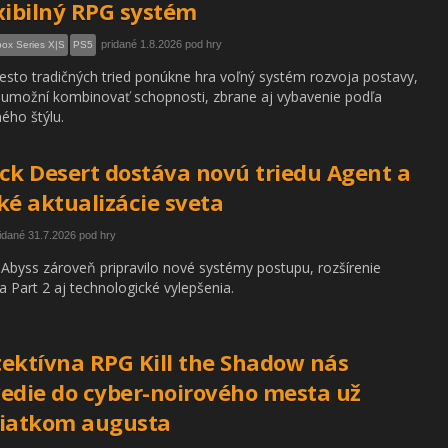
xibilný RPG systém
pridané 1.8.2026 pod hry
ox Series X|S
PS5
sto tradičných tried ponúkne hra voľný systém rozvoja postavy,
 umožní kombinovať schopnosti, zbrane aj vybavenie podľa
ného štýlu.
ck Desert dostáva novú triedu Agent a
ké aktualizácie sveta
idané 31.7.2026 pod hry
 Abyss zároveň pripravilo nové systémy postupu, rozšírenie
a Part 2 aj technologické vylepšenia.
ektívna RPG Kill the Shadow nás
edie do cyber-noirového mesta už
čiatkom augusta