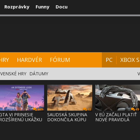
Rozprávky
Funny
Docu
CENZIE
VIDEÁ
HARDVÉR
FÓRUM
HRY
HARDVÉR
FÓRUM
PC
XBOX S
VENSKÉ HRY
DÁTUMY
109
48
49
GTA VI PRINESIE
SAUDSKÁ SKUPINA
V EÚ ZAČALI PLATIŤ
ROZŠÍRENÚ UKÁŽKU
DOKONČILA KÚPU
NOVÉ PRAVIDLÁ
NA NETFLI
EA ZA 55 MI
PRÁVA NA