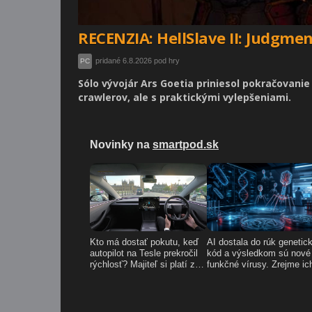
RECENZIA: HellSlave II: Judgme
pridané 6.8.2026 pod hry
PC
Sólo vývojár Ars Goetia priniesol pokračovani
crawlerov, ale s praktickými vylepšeniami.