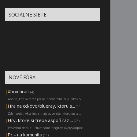
SOCIÁLNE SIETE
NOVÉ FÓRA
|
Xbox hraci
(4)
Ahojte, kde sa teraz pls najnovsie zdruzuju Xbox S...
|
Hra na cd/dvd/blueray, ktoru s...
(14)
Zdar vsetci. Aku hru si najviac cenite, ktoru mate...
|
Hry, ktoré si treba aspoň raz ...
(23)
Poslednú dobu tu čítam samé negatíva ovplyvňujúce ...
|
Pc - na komunitu
(11)