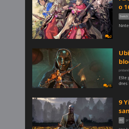
o 1
Switch
Ninte
2
Ubi
blo
pridané
Ešte 
dnes 
15
9 Y
san
pr
PC