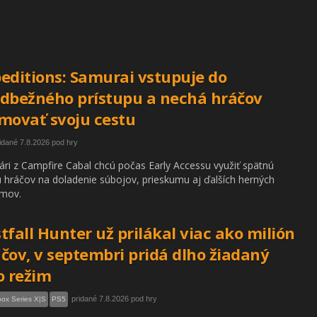
editions: Samurai vstupuje do
dbežného prístupu a nechá hráčov
movať svoju cestu
idané 7.8.2026 pod hry
ári z Campfire Cabal chcú počas Early Accessu využiť spätnú
 hráčov na doladenie súbojov, prieskumu aj ďalších herných
émov.
tfall Hunter už prilákal viac ako milión
čov, v septembri pridá dlho žiadaný
o režim
pridané 7.8.2026 pod hry
ox Series X|S
PS5