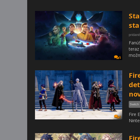
Sta
sta
pridané
Fanúš
teraz
možné
5
Fir
det
nov
Switch
Fire 
3
Ninte
Fir