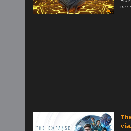
Hra k
rozsi
0
The
via