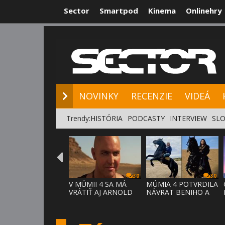
Sector
Smartpod
Kinema
Onlinehry
NOVINKY
RE
NOVINKY
RECENZIE
VIDEÁ
Trendy:
HISTÓRIA
PODCASTY
INTERVIEW
SLO
30
30
V MÚMII 4 SA MÁ
MÚMIA 4 POTVRDILA
VRÁTIŤ AJ ARNOLD
NÁVRAT BENIHO A
VOSLOO AK
ARDETHA