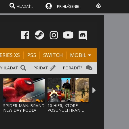
PRIHLÁSENIE
ERIES XS
PS5
SWITCH
MOBIL
VYHĽADAŤ
PRIDAŤ
PORADIŤ?
47
28
SPIDER-MAN: BRAND
10 HIER, KTORÉ
NEW DAY PODĽA
POSUNULI HRANIE
ODHADOV OT
VPRED