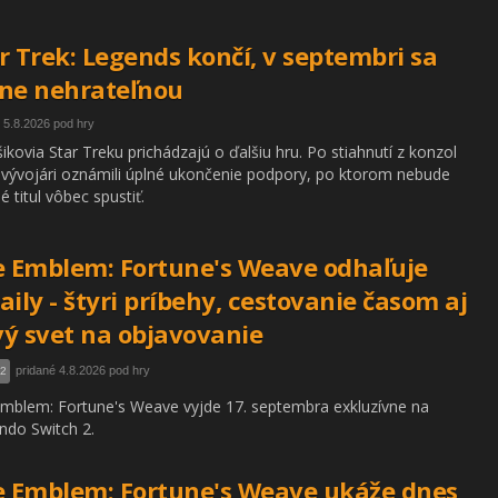
r Trek: Legends končí, v septembri sa
ne nehrateľnou
 5.8.2026 pod hry
ikovia Star Treku prichádzajú o ďalšiu hru. Po stiahnutí z konzol
 vývojári oznámili úplné ukončenie podpory, po ktorom nebude
 titul vôbec spustiť.
e Emblem: Fortune's Weave odhaľuje
aily - štyri príbehy, cestovanie časom aj
ý svet na objavovanie
pridané 4.8.2026 pod hry
 2
Emblem: Fortune's Weave vyjde 17. septembra exkluzívne na
ndo Switch 2.
e Emblem: Fortune's Weave ukáže dnes