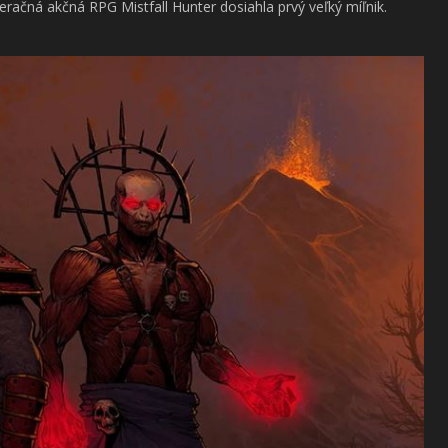
račná akčná RPG Mistfall Hunter dosiahla prvý veľký míľnik.