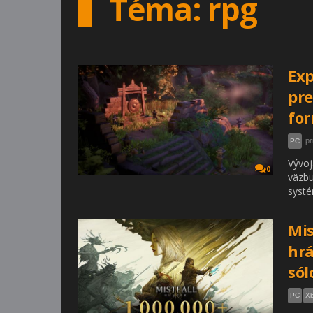
Téma: rpg
Exp
pre
for
pr
PC
Vývoj
0
väzbu
syst
Mis
hrá
sól
PC
Xb