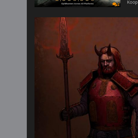
Koope
2