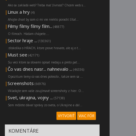
Ako sa zakladá web? Treba mať živnosť? Chcem web s...
|
Linux a hry
(4)
Ahojte chcel by som ci mi vie niekto poradiť čítal...
|
Filmy filmy filmy film...
(48877)
O filmoch. Hádam chápete....
|
Sector hraje ...
(130361)
:diskoška o HRACH, ktore prave hravate, ale aj o t...
|
Must see
(42171)
Su veci ktore sa slovami opisat nedaju a preto pat...
|
Čo vas dnes nasr... nahnevalo ...
(46336)
Opozitum temy co vas dnes potesilo , takze sem sa ...
|
Screenshots
(66976)
Vkladajte sem vaše zaujímavé screenshoty z hier. O...
|
Svet, ukrajina, vojny ...
(57138)
Sem môžete dávať správy zo sveta, o Ukrajine a ďal...
VYTVORIŤ
VIAC FÓR
KOMENTÁRE