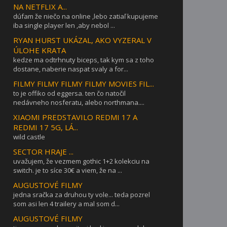
NA NETFLIX A...
dúfam že niečo na online ,lebo zatiaľ kupujeme
iba single player len ,aby nebol ...
RYAN HURST UKÁZAL, AKO VYZERAL V
ÚLOHE KRATA
kedze ma odtrhnuty biceps, tak kym sa z toho
dostane, naberie naspat svaly a for...
FILMY FILMY FILMY FILMY MOVIES FIL...
to je offiko od eggersa. ten čo natočil
nedávneho nosferatu, alebo northmana....
XIAOMI PREDSTAVILO REDMI 17 A
REDMI 17 5G, LÁ...
wild castle
SECTOR HRAJE ...
uvažujem, že vezmem gothic 1+2 kolekciu na
switch. je to síce 30€ a viem, že na ...
AUGUSTOVÉ FILMY
jedna sračka za druhou ty vole... teda pozrel
som asi len 4 trailery a mal som d...
AUGUSTOVÉ FILMY