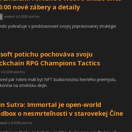
6:00 nové zábery a detaily
pridané 4.8.2026 pod hry
 2
ndo pokračuje v predstavovaní svojej pripravovanej stratégie.
soft potichu pochováva svoju
ckchain RPG Champions Tactics
 4.8.2026 pod hry
pred pár rokmi mali byť NFT budúcnosťou herného priemyslu,
končia na smetisku dejín.
in Sutra: Immortal je open-world
dbox o nesmrteľnosti v starovekej Číne
idané 2.8.2026 pod hry