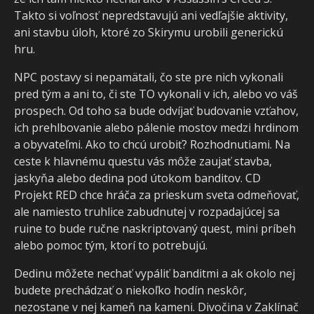
Takto si voľnosť nepredstavujú ani vedľajšie aktivity,
ani stavbu úloh, ktoré zo Skirymu urobili generickú
hru.
NPC postavy si nepamätali, čo ste pre nich vykonali
pred tým a ani to, či ste TO vykonali v ich, alebo vo váš
prospech. Od toho sa bude odvíjať budovanie vzťahov,
ich prehlbovanie alebo pálenie mostov medzi hrdinom
a obyvateľmi. Ako to chcú urobiť? Rozhodnutiami. Na
ceste k hlavnému questu vás môže zaujať stavba,
jaskyňa alebo dedina pod útokom banditov. CD
Projekt RED chce hráča za prieskum sveta odmeňovať,
ale namiesto truhlice zabudnutej v rozpadajúcej sa
ruine to bude ručne naskriptovaný quest, mini príbeh
alebo pomoc tým, ktorí to potrebujú.
Dedinu môžete nechať vypáliť banditmi a ak okolo nej
budete prechádzať o niekoľko hodín neskôr,
nezostane v nej kameň na kameni. Divočina v Zaklínač