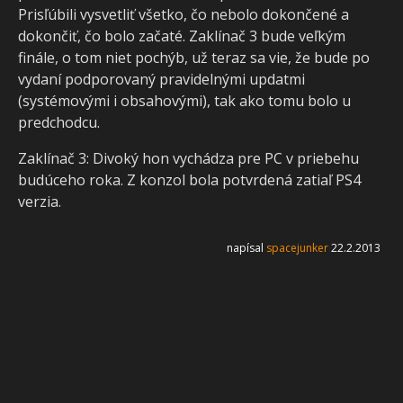
Prisľúbili vysvetliť všetko, čo nebolo dokončené a
dokončiť, čo bolo začaté. Zaklínač 3 bude veľkým
finále, o tom niet pochýb, už teraz sa vie, že bude po
vydaní podporovaný pravidelnými updatmi
(systémovými i obsahovými), tak ako tomu bolo u
predchodcu.
Zaklínač 3: Divoký hon vychádza pre PC v priebehu
budúceho roka. Z konzol bola potvrdená zatiaľ PS4
verzia.
napísal
spacejunker
22.2.2013