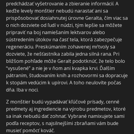
predchádzať vyšetrovanie a zbieranie informácií. A
keďže levely monštier nebudú narastať ani sa
prispôsobovať dosiahnutej úrovne Geralta, čím viac sa
o nich dozviete od ľudí v núdzi, tým lepšie sa môžete
pripraviť na boj namiešaním lektvarov alebo
sústredením útokov na časť tela, ktorá zabezpečuje
regeneráciu. Preskúmaním zohavenej mŕtvoly sa
dozviete, že nešťastníka zabila jedna silná rana. Pri
bližšom pohľade môže Geralt podotknúť, že telo bolo
“vysušené” a nie je v ňom ani kvapka krvi. Ďalším
pátraním, študovaním kníh a rozhovormi sa dopracuje
k stopám vedúcim k upírovi. A toho neulovíte počas
dňa. Iba v noci.
Z monštier budú vypadávať kľúčové prísady, cenné
predmety aj ingrediencie na výrobu predmetov, ktoré
sa inak nebudú dať zohnať. Vybrané namixujete sami
podľa receptov, s najsilnejšími zbraňami vám bude
musieť pomôcť kováč.