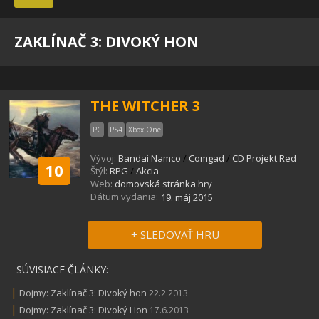
ZAKLÍNAČ 3: DIVOKÝ HON
THE WITCHER 3
PC
PS4
Xbox One
Vývoj:
Bandai Namco
/
Comgad
/
CD Projekt Red
10
Štýl:
RPG
/
Akcia
Web:
domovská stránka hry
Dátum vydania:
19. máj 2015
+ SLEDOVAŤ HRU
SÚVISIACE ČLÁNKY:
|
Dojmy: Zaklínač 3: Divoký hon
22.2.2013
|
Dojmy: Zaklínač 3: Divoký Hon
17.6.2013