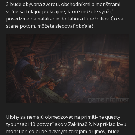
3 bude obývaná zverou, obchodníkmi a monštrami
voľne sa túlajúc po krajine, ktoré môžete využiť
povedzme na nalákanie do tábora lúpežníkov. Čo sa
stane potom, môžete sledovať obďaleč.
Úlohy sa nemajú obmedzovať na primitívne questy
typu “zabi 10 potvor” ako v Zaklínač 2. Napríklad lovu
monštier, čo bude hlavným zdrojom príjmov, bude