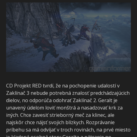
CD Projekt RED tvrdí, že na pochopenie udalostí v
Zaklínač 3 nebude potrebná znalosť predchádzajúcich
dielov, no odporúča odohrať Zaklínač 2. Geralt je
unavený údelom loviť monštrá a nasadzovať krk za
iných. Chce zavesiť strieborný meč za klinec, ale
najskôr chce nájsť svojich blízkych. Rozprávanie
príbehu sa má odvíjať v troch rovinách, na prvé miesto