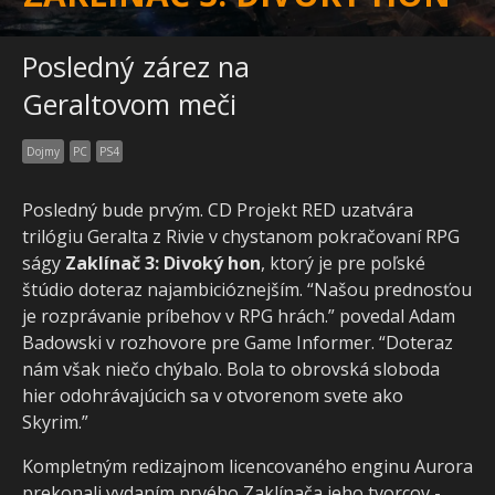
Posledný zárez na
Geraltovom meči
Dojmy
PC
PS4
Posledný bude prvým. CD Projekt RED uzatvára
trilógiu Geralta z Rivie v chystanom pokračovaní RPG
ságy
Zaklínač 3: Divoký hon
, ktorý je pre poľské
štúdio doteraz najambicióznejším. “Našou prednosťou
je rozprávanie príbehov v RPG hrách.” povedal Adam
Badowski v rozhovore pre Game Informer. “Doteraz
nám však niečo chýbalo. Bola to obrovská sloboda
hier odohrávajúcich sa v otvorenom svete ako
Skyrim.”
Kompletným redizajnom licencovaného enginu Aurora
prekonali vydaním prvého Zaklínača jeho tvorcov -