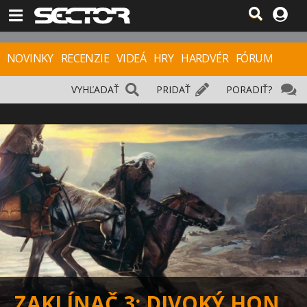
NOVINKY
RECENZIE
VIDEÁ
HRY
HARDVÉR
FÓRUM
VYHĽADAŤ
PRIDAŤ
PORADIŤ?
ZAKLÍNAČ 3: DIVOKÝ HON