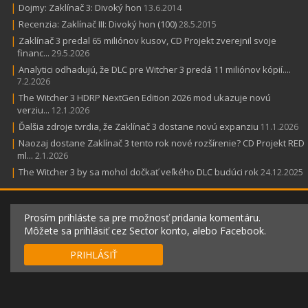
|
Dojmy: Zaklínač 3: Divoký hon
13.6.2014
|
Recenzia: Zaklínač III: Divoký hon (100)
28.5.2015
|
Zaklínač 3 predal 65 miliónov kusov, CD Projekt zverejnil svoje
financ...
29.5.2026
|
Analytici odhadujú, že DLC pre Witcher 3 predá 11 miliónov kópií....
7.2.2026
|
The Witcher 3 HDRP NextGen Edition 2026 mod ukazuje novú
verziu...
12.1.2026
|
Ďalšia zdroje tvrdia, že Zaklínač 3 dostane novú expanziu
11.1.2026
|
Naozaj dostane Zaklínač 3 tento rok nové rozšírenie? CD Projekt RED
ml...
2.1.2026
|
The Witcher 3 by sa mohol dočkať veľkého DLC budúci rok
24.12.2025
Prosím prihláste sa pre možnosť pridania komentáru.
Môžete sa prihlásiť cez Sector konto, alebo Facebook.
PRIHLÁSIŤ