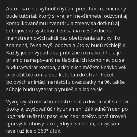
Autori sa chcú vyhnúť chybám predchodcu, zmenený
bude tutorial, ktorý si vraj ani nevšimnete, odzvoní aj
komplikovanému inventáru a zmeny sa dotknú aj
súbojového systému. Ten sa má niesť v duchu
mainstreamových akcií bez obetovania taktiky. To
znamená, že sa zvýši odozva a útoky budú rýchlejšie.
Každý jeden výpad trvá približne rovnako dlho a je
priamo namapovaný na tlačidlá. Ich kombináciou sa
budú vytvárať kombá, pričom ich môžete kedykoľvek
prerušiť blokom alebo kotúľom do strán. Počet
bojových animácií narástol z dvadsiatky na 96, takže
súboje budú vyzerať plynulešie a ladnejšie.
Vývojový strom schopností Geralta dovolí učiť sa nové
útoky aj zvyšovať účinky znamení. Základné Yrden po
upgrade uväzní v pasci viac nepriateľov, prvá úroveň
Igni vyšle ohnivý útok jedným smerom, na vyššom
leveli už ide o 360° útok.