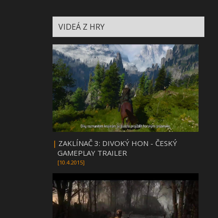
VIDEÁ Z HRY
|
ZAKLÍNAČ 3: DIVOKÝ HON - ČESKÝ
GAMEPLAY TRAILER
[10.4.2015]