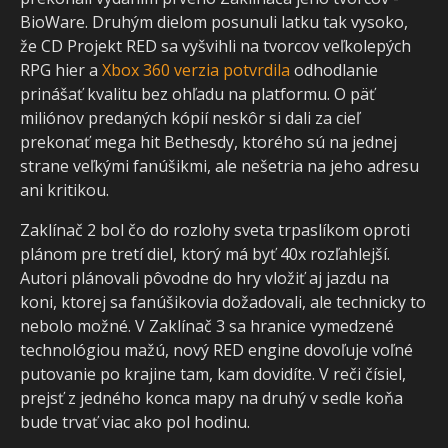
BioWare. Druhým dielom posunuli latku tak vysoko,
že CD Projekt RED sa vyšvihli na tvorcov veľkolepých
RPG hier a
Xbox 360 verzia potvrdila
odhodlanie
prinášať kvalitu bez ohľadu na platformu. O päť
miliónov predaných kópií neskôr si dali za cieľ
prekonať mega hit Bethesdy, ktorého sú na jednej
strane veľkými fanúšikmi, ale nešetria na jeho adresu
ani kritikou.
Zaklínač 2 bol čo do rozlohy sveta trpaslíkom oproti
plánom pre tretí diel, ktorý má byť 40x rozľahlejší.
Autori plánovali pôvodne do hry vložiť aj jazdu na
koni, ktorej sa fanúšikovia dožadovali, ale technicky to
nebolo možné. V Zaklínač 3 sa hranice vymedzené
technológiou mažú, nový RED engine dovoľuje voľné
putovanie po krajine tam, kam dovidíte. V reči čísiel,
prejsť z jedného konca mapy na druhý v sedle koňa
bude trvať viac ako pol hodinu.