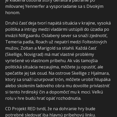
je kladená osobná story Geralta a pátranie po
milovanej Yennerfer a vysporiadanie sa s Divokým
honom.
Druhú časť deja tvorí napätá situácia v krajine, vysoká
politika a intrigy medzi vladármi ustúpili do úzadia po
invázii Nilfgaardu. Oslabený sever sa snaží zjednotiť,
Temeria padla, Roach už nepatrí medzi Foltestových
mužov, Zoltan a Marigold sa stiahli. Každá časť
(Skellige, Novigrad) má mať vlastné problémy
vyriešené vo vlastnom príbehu. Ak vás tamojšia
politická situácia nezaujíma, môžete ju opustiť, ale
spečatíte jej tak osud. Na ostrove Skellige z Hjalmara,
ktorý sa snaží uzurpovať trón, môžete urobiť hlupáka
alebo skolením ľadového obra mu dovolíte privlastniť
si tento hrdinský čin a dopomôcť mu k moci. Veľkú
rolu v hre budú hrať opäť rozhodnutia.
CD Projekt RED tvrdí, že na dohranie hry bude
potrebné sledovať iba hlavnú príbehovú linku.