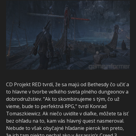
CD Projekt RED tvrdí, že sa majú od Bethesdy čo učiť a
to hlavne v tvorbe veľkého sveta plného dungeonov a
dobrodružstiev. “Ak to skombinujeme s tým, čo už
vieme, bude to perfektná RPG,” tvrdí Konrad
Tomaszkiewicz. Ak niečo uvidíte v diaľke, môžete ta ísť
bez ohľadu na to, kam vás hlavný quest nasmeroval.
Nebude to však obyčajné hľadanie pierok len preto,
že ich tam niekto nechal ako v Assassin’s Creed 3.