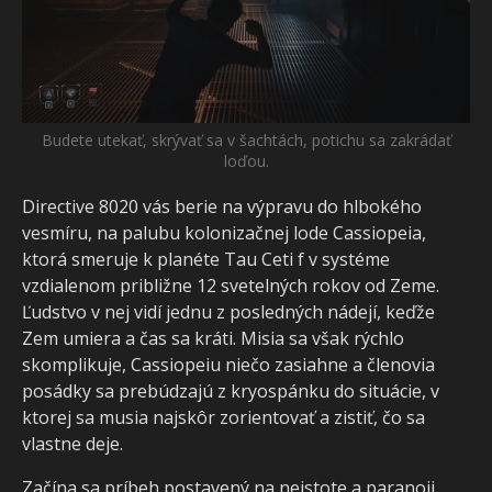
Budete utekať, skrývať sa v šachtách, potichu sa zakrádať
loďou.
Directive 8020 vás berie na výpravu do hlbokého
vesmíru, na palubu kolonizačnej lode Cassiopeia,
ktorá smeruje k planéte Tau Ceti f v systéme
vzdialenom približne 12 svetelných rokov od Zeme.
Ľudstvo v nej vidí jednu z posledných nádejí, keďže
Zem umiera a čas sa kráti. Misia sa však rýchlo
skomplikuje, Cassiopeiu niečo zasiahne a členovia
posádky sa prebúdzajú z kryospánku do situácie, v
ktorej sa musia najskôr zorientovať a zistiť, čo sa
vlastne deje.
Začína sa príbeh postavený na neistote a paranoji.