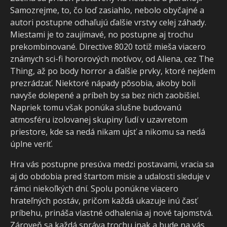
Samozrejme, to, čo loď zasiahlo, nebolo obyčajné a
autori postupne odhaľujú ďalšie vrstvy celej záhady.
Miestami je to zaujímavé, no postupne aj trochu
prekombinované. Directive 8020 totiž mieša viacero
známych sci-fi hororových motívov, od Aliena, cez The
Thing, až po body horror a ďalšie prvky, ktoré nejdem
prezrádzať. Niektoré nápady pôsobia, akoby boli
navyše dolepené a príbeh by sa bez nich zaobišiel.
Napriek tomu však ponúka slušne budovanú
atmosféru izolovanej skupiny ľudí v uzavretom
priestore, kde sa nedá nikam ujsť a nikomu sa nedá
úplne veriť.
Hra vás postupne presúva medzi postavami, vracia sa
aj do obdobia pred štartom misie a udalosti sleduje v
rámci niekoľkých dní. Spolu ponúkne viacero
hrateľných postáv, pričom každá ukazuje inú časť
príbehu, prináša vlastné odhalenia aj nové tajomstvá.
Zároveň sa každá správa trochu inak a bude na vás,