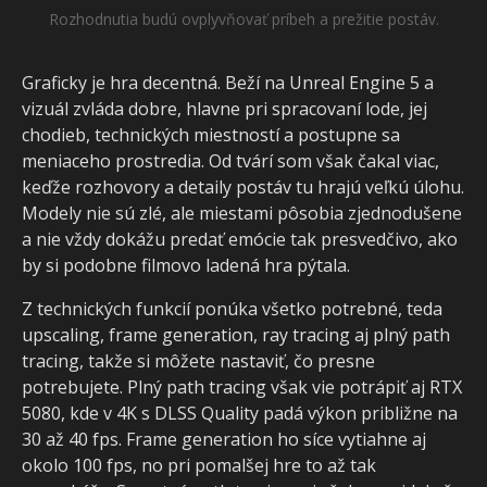
Rozhodnutia budú ovplyvňovať príbeh a prežitie postáv.
Graficky je hra decentná. Beží na Unreal Engine 5 a
vizuál zvláda dobre, hlavne pri spracovaní lode, jej
chodieb, technických miestností a postupne sa
meniaceho prostredia. Od tvárí som však čakal viac,
keďže rozhovory a detaily postáv tu hrajú veľkú úlohu.
Modely nie sú zlé, ale miestami pôsobia zjednodušene
a nie vždy dokážu predať emócie tak presvedčivo, ako
by si podobne filmovo ladená hra pýtala.
Z technických funkcií ponúka všetko potrebné, teda
upscaling, frame generation, ray tracing aj plný path
tracing, takže si môžete nastaviť, čo presne
potrebujete. Plný path tracing však vie potrápiť aj RTX
5080, kde v 4K s DLSS Quality padá výkon približne na
30 až 40 fps. Frame generation ho síce vytiahne aj
okolo 100 fps, no pri pomalšej hre to až tak