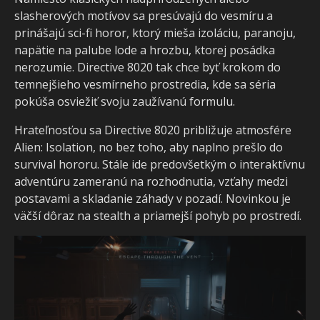
slasherových motívov sa presúvajú do vesmíru a
prinášajú sci-fi horor, ktorý mieša izoláciu, paranoju,
napätie na palube lode a hrozbu, ktorej posádka
nerozumie. Directive 8020 tak chce byť krokom do
temnejšieho vesmírneho prostredia, kde sa séria
pokúša osviežiť svoju zaužívanú formulu.
Hrateľnosťou sa Directive 8020 približuje atmosfére
Alien: Isolation, no bez toho, aby naplno prešlo do
survival hororu. Stále ide predovšetkým o interaktívnu
adventúru zameranú na rozhodnutia, vzťahy medzi
postavami a skladanie záhady v pozadí. Novinkou je
väčší dôraz na stealth a priamejší pohyb po prostredí.