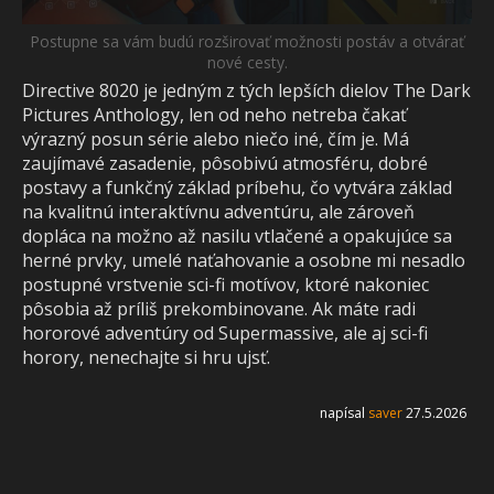
Postupne sa vám budú rozširovať možnosti postáv a otvárať
nové cesty.
Directive 8020 je jedným z tých lepších dielov The Dark
Pictures Anthology, len od neho netreba čakať
výrazný posun série alebo niečo iné, čím je. Má
zaujímavé zasadenie, pôsobivú atmosféru, dobré
postavy a funkčný základ príbehu, čo vytvára základ
na kvalitnú interaktívnu adventúru, ale zároveň
dopláca na možno až nasilu vtlačené a opakujúce sa
herné prvky, umelé naťahovanie a osobne mi nesadlo
postupné vrstvenie sci-fi motívov, ktoré nakoniec
pôsobia až príliš prekombinovane. Ak máte radi
hororové adventúry od Supermassive, ale aj sci-fi
horory, nenechajte si hru ujsť.
napísal
saver
27.5.2026