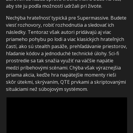
aby ste ju podľa možností udržali pri živote.
Nechýba hrateľnosť typická pre Supermassive. Budete
viesť rozhovory, robiť rozhodnutia a sledovať ich
následky. Tentoraz však autori pridávajú aj viac
priameho pohybu po lodi a viac klasických hrateľných
častí, ako sú stealth pasáže, prehľadávanie priestorov,
hľadanie kódov a jednoduché technické úlohy. Sci-fi
prostredie sa tak snažia využiť na väčšie napätie
medzi príbehovými scénami. Chýba však výraznejšia
priama akcia, keďže hra napätejšie momenty rieši
skôr útekmi, skrývaním, QTE prvkami a skriptovanými
situáciami než súbojovým systémom.