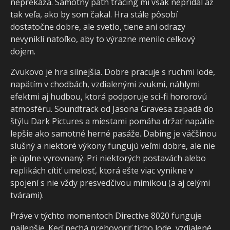
neprekáža. Samotný path tracing mi však nepridal až
tak veľa, ako by som čakal. Hra stále pôsobí
dostatočne dobre, ale svetlo, tiene ani odrazy
nevynikli natoľko, aby to výrazne menilo celkový
dojem.
Zvukovo je hra silnejšia. Dobre pracuje s ruchmi lode,
napätím v chodbách, vzdialenými zvukmi, náhlymi
efektmi aj hudbou, ktorá podporuje sci-fi hororovú
atmosféru. Soundtrack od Jasona Gravesa zapadá do
štýlu Dark Pictures a miestami pomáha držať napätie
lepšie ako samotné herné pasáže. Dabing je väčšinou
slušný a niektoré výkony fungujú veľmi dobre, ale nie
je úplne vyrovnaný. Pri niektorých postavách alebo
replikách cítiť umelosť, ktorá ešte viac vynikne v
spojení s nie vždy presvedčivou mimikou (a aj celými
tvárami).
Práve v týchto momentoch Directive 8020 funguje
najlepšie. Keď nechá prehovoriť ticho lode, vzdialené