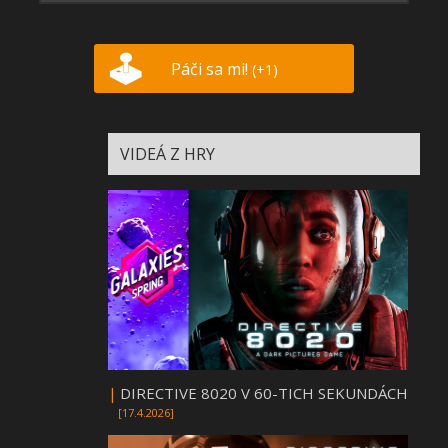
Páči sa mi!
(+1)
VIDEÁ Z HRY
|
DIRECTIVE 8020 V 60-TICH SEKUNDÁCH
[17.4.2026]