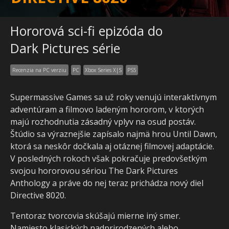
Hororová sci-fi epizóda do
Dark Pictures série
Recenzia na PC verziu
PC
Xbox Series X|S
PS5
Supermassive Games sa už roky venujú interaktívnym
adventúram a filmovo ladeným hororom, v ktorých
majú rozhodnutia zásadný vplyv na osud postáv.
Štúdio sa výraznejšie zapísalo najmä hrou Until Dawn,
ktorá sa neskôr dočkala aj otáznej filmovej adaptácie.
V posledných rokoch však pokračuje predovšetkým
svojou hororovou sériou The Dark Pictures
Anthology a práve do nej teraz prichádza nový diel
Directive 8020.
Tentoraz tvorcovia skúšajú mierne iný smer.
Namiesto klasických nadprirodzených alebo