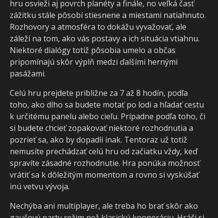
hru osvieži aj povrch planéty a finále, no veľká časť
zážitku stále pôsobí stiesnene a miestami natiahnuto.
Rozhovory a atmosféra to dokážu vyvažovať, ale
záleží na tom, ako vás postavy a ich situácia vtiahnu.
Niektoré dialógy totiž pôsobia umelo a občas
pripomínajú skôr výplň medzi ďalšími hernými
pasážami.
Celú hru prejdete približne za 7 až 8 hodín, podľa
toho, ako dlho sa budete motať po lodi a hľadať cestu
k určitému panelu alebo cieľu. Prípadne podľa toho, či
si budete chcieť zopakovať niektoré rozhodnutia a
pozrieť sa, ako by dopadli inak. Tentoraz už totiž
nemusíte prechádzať celú hru od začiatku vždy, keď
spravíte zásadné rozhodnutie. Hra ponúka možnosť
vrátiť sa k dôležitým momentom a rovno si vyskúšať
inú vetvu vývoja.
Nechýba ani multiplayer, ale treba ho brať skôr ako
gaučový party režim než klasickú kooperáciu. Hráči si