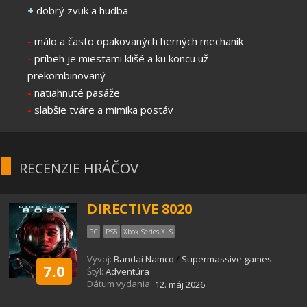
+
dobrý zvuk a hudba
-
málo a často opakovaných herných mechaník
-
príbeh je miestami klišé a ku koncu už
prekombinovaný
-
natiahnuté pasáže
-
slabšie tváre a mimika postáv
RECENZIE HRÁČOV
DIRECTIVE 8020
PC
PS5
Xbox Series X|S
Vývoj:
Bandai Namco
/
Supermassive games
7.0
Štýl:
Adventúra
Dátum vydania:
12. máj 2026