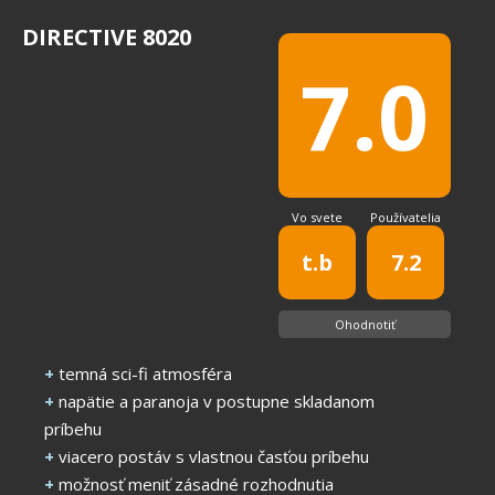
DIRECTIVE 8020
7.0
Vo svete
Používatelia
t.b
7.2
Ohodnotiť
+
temná sci-fi atmosféra
+
napätie a paranoja v postupne skladanom
príbehu
+
viacero postáv s vlastnou časťou príbehu
+
možnosť meniť zásadné rozhodnutia