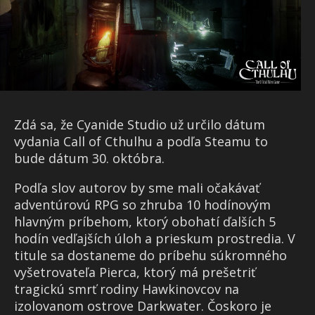
Zdá sa, že Cyanide Studio už určilo dátum
vydania Call of Cthulhu a podľa Steamu to
bude dátum 30. októbra.
Podľa slov autorov by sme mali očakávať
adventúrovú RPG so zhruba 10 hodínovým
hlavným príbehom, ktorý obohatí ďalších 5
hodín vedľajších úloh a prieskum prostredia. V
titule sa dostaneme do príbehu súkromného
vyšetrovateľa Pierca, ktorý má prešetriť
tragickú smrť rodiny Hawkinovcov na
izolovanom ostrove Darkwater. Čoskoro je