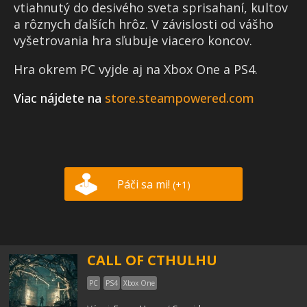
vtiahnutý do desivého sveta sprisahaní, kultov
a rôznych ďalších hrôz. V závislosti od vášho
vyšetrovania hra sľubuje viacero koncov.
Hra okrem PC vyjde aj na Xbox One a PS4.
Viac nájdete na
store.steampowered.com
Páči sa mi!
(+1)
CALL OF CTHULHU
PC
PS4
Xbox One