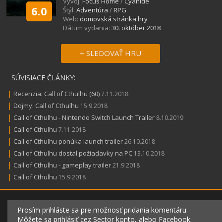
Vývoj:
Focus Home
/
Cyanide
6.0
Štýl:
Adventúra
/
RPG
Web:
domovská stránka hry
Dátum vydania:
30. október 2018
+ SLEDOVAŤ HRU
SÚVISIACE ČLÁNKY:
|
Recenzia: Call of Cthulhu (60)
7.11.2018
|
Dojmy: Call of Cthulhu
15.9.2018
|
Call of Cthulhu - Nintendo Switch Launch Trailer
8.10.2019
|
Call of Cthulhu
7.11.2018
|
Call of Cthulhu ponúka launch trailer
26.10.2018
|
Call of Cthulhu dostal požiadavky na PC
13.10.2018
|
Call of Cthulhu - gameplay trailer
21.9.2018
|
Call of Cthulhu
15.9.2018
Prosím prihláste sa pre možnosť pridania komentáru.
Môžete sa prihlásiť cez Sector konto, alebo Facebook.