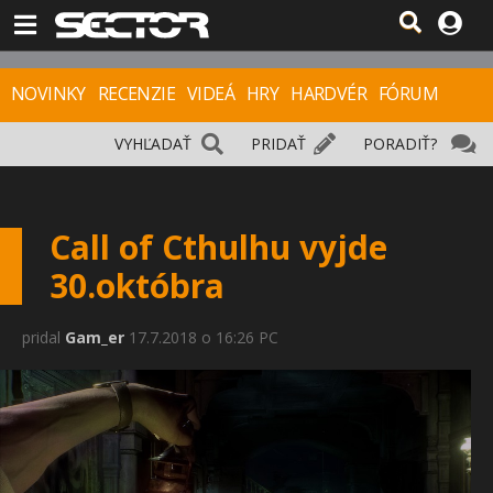
NOVINKY
RECENZIE
VIDEÁ
HRY
HARDVÉR
FÓRUM
VYHĽADAŤ
PRIDAŤ
PORADIŤ?
Call of Cthulhu vyjde
30.októbra
pridal
Gam_er
17.7.2018 o 16:26 PC