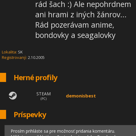
rád šach :) Ale nepohrdnem
ani hrami z iných žánrov...
Rád pozerávam anime,
bondovky a seagalovky
Lokalita:
SK
Registrovaný:
2.10.2005
Herné profily
STEAM
demonisbest
(PC)
Príspevky
Prosím prihláste sa pre možnosť pridania komentáru.