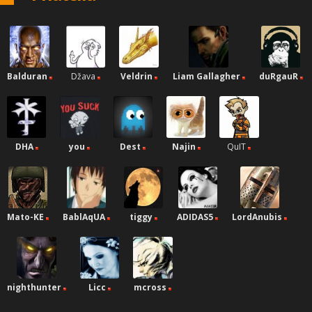
Balduran
Džava
Veldrin
Liam Gallagher
duRgauR
DHA
you
Dest
Najin
QuIT
Mato-KE
BablAqUA
tiggy
ADIDAS5
LordAnubis
nighthunter
Licc
mcross