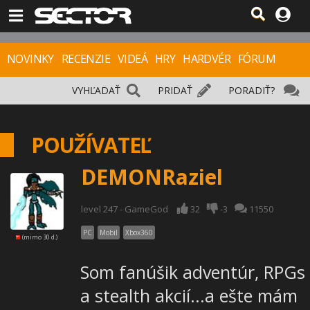
NOVINKY
RECENZIE
VIDEÁ
HRY
HARDVÉR
FÓRUM
VYHĽADAŤ
PRIDAŤ
PORADIŤ?
POUŽÍVATEĽ
DEMONRaziel
level 247 - GameGod
32
-3
11550
PC
Mobil
Xbox360
(mimo 30 d.)
Som fanúšik adventúr, RPGs
a stealth akcií...a ešte mám