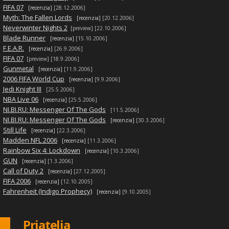
|
FIFA 07
[recenzia]
[28.12.2006]
|
Myth: The Fallen Lords
[recenzia]
[20.12.2006]
|
Neverwinter Nights 2
[preview]
[22.10.2006]
|
Blade Runner
[recenzia]
[15.10.2006]
|
F.E.A.R.
[recenzia]
[26.9.2006]
|
FIFA 07
[preview]
[18.9.2006]
|
Gunmetal
[recenzia]
[11.9.2006]
|
2006 FIFA World Cup
[recenzia]
[9.9.2006]
|
Jedi Knight III
[25.5.2006]
|
NBA Live 06
[recenzia]
[25.5.2006]
|
NI.BI.RU: Messenger Of The Gods
[11.5.2006]
|
NI.BI.RU: Messenger Of The Gods
[recenzia]
[30.3.2006]
|
Still Life
[recenzia]
[22.3.2006]
|
Madden NFL 2006
[recenzia]
[11.3.2006]
|
Rainbow Six 4: Lockdown
[recenzia]
[10.3.2006]
|
GUN
[recenzia]
[1.3.2006]
|
Call of Duty 2
[recenzia]
[27.12.2005]
|
FIFA 2006
[recenzia]
[12.10.2005]
|
Fahrenheit (Indigo Prophecy)
[recenzia]
[9.10.2005]
Priatelia