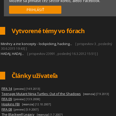
Môžete sa prihlásiť cez Sector konto, alebo Facebook.
PRIHLÁSIŤ
Vytvorené témy vo fórach
|
Minihry a ine koncepty - lockpicking, hacking...
[ prispevkov 3 , posledný
30.6.2015 19:43] ]
|
HADAJ, HADAJ...
[ prispevkov 23991 , posledný 16.3.2012 15:51] ]
Články užívateľa
|
FIFA 14
[preview]
[14.9.2013]
|
Teenage Mutant Ninja Turtles: Out of the Shadows
[recenzia]
[7.9.2013]
|
FIFA 09
[preview]
[13.9.2008]
|
Hopkins FBI
[recenzia]
[12.10.2007]
|
FIFA 08
[preview]
[5.9.2007]
|
The Blackwell Legacy
[recenzia]
[1.7.2007]