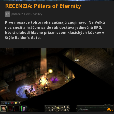
RECENZIA: Pillars of Eternity
pridané 2.4.2015 pod hry
PC
Prvé mesiace tohto roka začínajú zaujímavo. Na Veľkú
noc sneží a hráčom sa do rúk dostáva jedinečná RPG,
ktorá ulahodí hlavne priaznivcom klasických kúskov v
štýle Baldur's Gate.
6