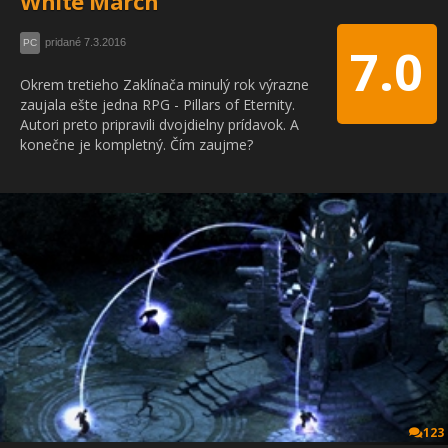
White March
pridané 7.3.2016
PC
7.0
Okrem tretieho Zaklínača minulý rok výrazne
zaujala ešte jedna RPG - Pillars of Eternity.
Autori preto pripravili dvojdielny prídavok. A
konečne je kompletný. Čím zaujme?
123