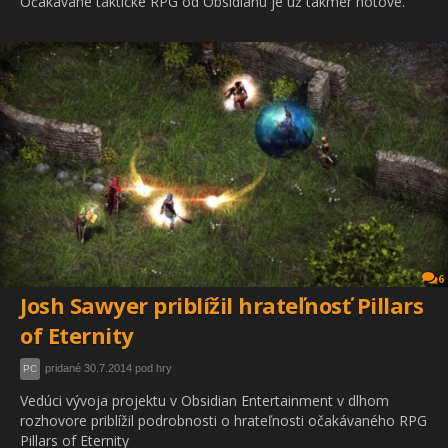
Očakávané taktické RPG od Obsidianu je už takmer hotové.
6
Josh Sawyer priblížil hrateľnosť Pillars
of Eternity
pridané 30.7.2014 pod hry
PC
Vedúci vývoja projektu v Obsidian Entertainment v dlhom
rozhovore priblížil podrobnosti o hrateľnosti očakávaného RPG
Pillars of Eternity