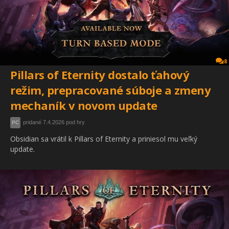
8
Pillars of Eternity dostalo ťahový
režim, prepracované súboje a zmeny
mechaník v novom update
pridané 7.4.2026 pod hry
PC
Obsidian sa vrátil k Pillars of Eternity a priniesol mu veľký
update.