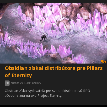
6
Obsidian získal distribútora pre Pillars
of Eternity
pridané 20.3.2014 pod hry
PC
Obsidian získal vydavateľa pre svoju oldschoolovú RPG
pôvodne známu ako Project Eternity.