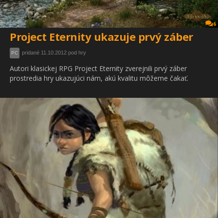
6
Project Eternity ukazuje prvý záber
pridané 11.10.2012 pod hry
PC
Autori klasickej RPG Project Eternity zverejnili prvý záber
prostredia hry ukazujúci nám, akú kvalitu môžeme čakať.