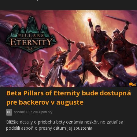
6
Beta Pillars of Eternity bude dostupná
pre backerov v auguste
pridané 13.7.2014 pod hry
PC
Bližšie detaily o priebehu bety oznámia neskôr, no zatiaľ sa
podelili aspoň o presný dátum jej spustenia