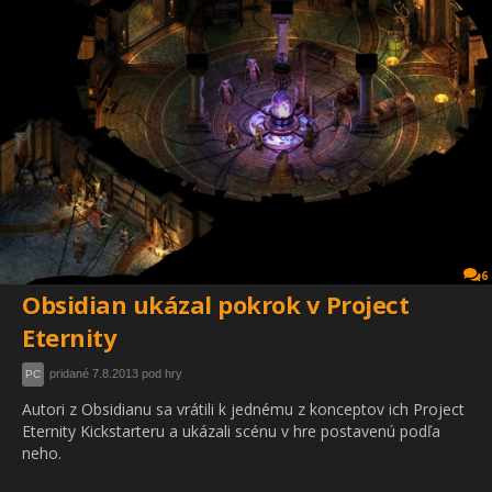
6
Obsidian ukázal pokrok v Project
Eternity
pridané 7.8.2013 pod hry
PC
Autori z Obsidianu sa vrátili k jednému z konceptov ich Project
Eternity Kickstarteru a ukázali scénu v hre postavenú podľa
neho.