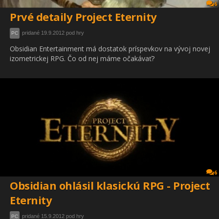
6
Prvé detaily Project Eternity
pridané 19.9.2012 pod hry
PC
Obsidian Entertainment má dostatok príspevkov na vývoj novej
izometrickej RPG. Čo od nej máme očakávať?
6
Obsidian ohlásil klasickú RPG - Project
Eternity
pridané 15.9.2012 pod hry
PC