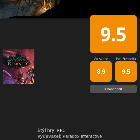
9.5
Vo svete
Používatelia
8.9
9.5
Ohodnotiť
Štýl hry:
RPG
Vydavateľ:
Paradox Interactive