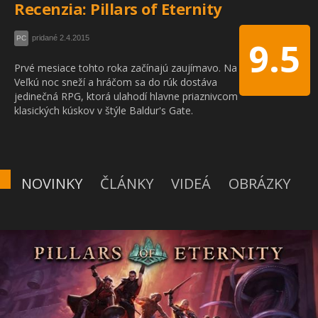
Recenzia: Pillars of Eternity
pridané 2.4.2015
PC
9.5
Prvé mesiace tohto roka začínajú zaujímavo. Na
Veľkú noc sneží a hráčom sa do rúk dostáva
jedinečná RPG, ktorá ulahodí hlavne priaznivcom
klasických kúskov v štýle Baldur's Gate.
NOVINKY
ČLÁNKY
VIDEÁ
OBRÁZKY