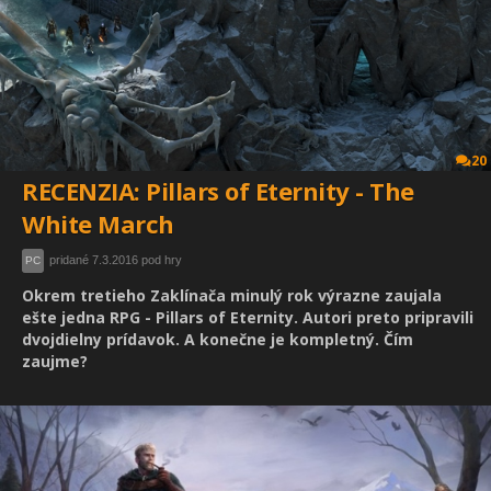
20
RECENZIA: Pillars of Eternity - The
White March
pridané 7.3.2016 pod hry
PC
Okrem tretieho Zaklínača minulý rok výrazne zaujala
ešte jedna RPG - Pillars of Eternity. Autori preto pripravili
dvojdielny prídavok. A konečne je kompletný. Čím
zaujme?