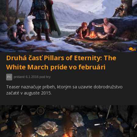
6
Druhá časť Pillars of Eternity: The
White March príde vo februári
pridané 6.1.2016 pod hry
PC
Teaser naznačuje príbeh, ktorým sa uzavrie dobrodružstvo
začaté v auguste 2015.