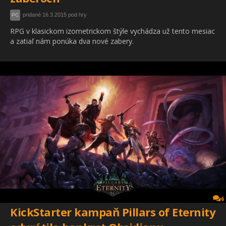
pridané 16.3.2015 pod hry
PC
RPG v klasickom izometrickom štýle vychádza už tento mesiac
a zatiaľ nám ponúka dva nové zabery.
6
KickStarter kampaň Pillars of Eternity