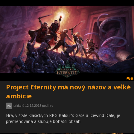
6
Project Eternity má nový názov a veľké
ambície
pridané 12.12.2013 pod hry
PC
Hra, v štýle klasických RPG Baldur's Gate a Icewind Dale, je
premenovaná a sľubuje bohatší obsah.