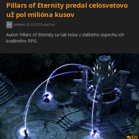
Pillars of Eternity predal celosvetovo
už pol milióna kusov
pridané 26.10.2015 pod hry
PC
Autori Pillars of Eternity sa tak tešia z ďalšieho úspechu ich
kvalitného RPG
123