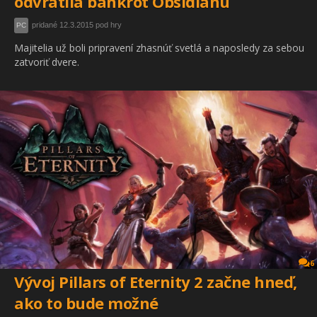
odvrátila bankrot Obsidianu
pridané 12.3.2015 pod hry
PC
Majitelia už boli pripravení zhasnúť svetlá a naposledy za sebou
zatvoriť dvere.
6
Vývoj Pillars of Eternity 2 začne hneď,
ako to bude možné