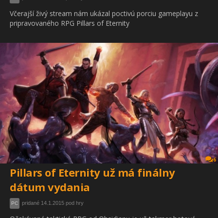
Včerajší živý stream nám ukázal poctivú porciu gameplayu z
pripravovaného RPG Pillars of Eternity
6
Pillars of Eternity už má finálny
dátum vydania
pridané 14.1.2015 pod hry
PC