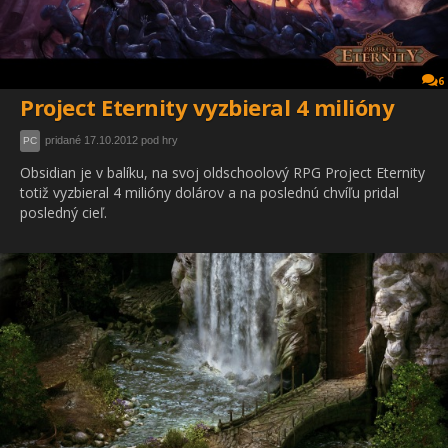
6
Project Eternity vyzbieral 4 milióny
pridané 17.10.2012 pod hry
PC
Obsidian je v balíku, na svoj oldschoolový RPG Project Eternity
totiž vyzbieral 4 milióny dolárov a na poslednú chvíľu pridal
posledný cieľ.