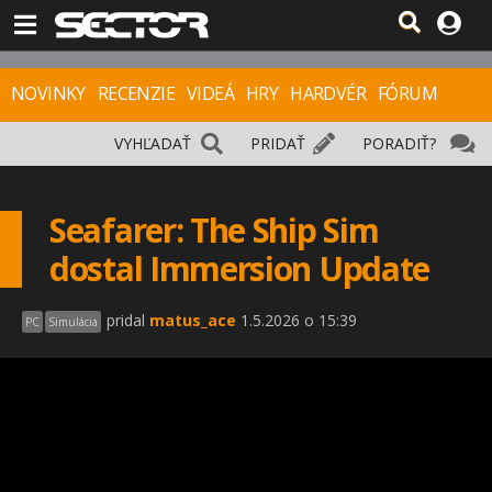
NOVINKY
RECENZIE
VIDEÁ
HRY
HARDVÉR
FÓRUM
VYHĽADAŤ
PRIDAŤ
PORADIŤ?
Seafarer: The Ship Sim
dostal Immersion Update
pridal
matus_ace
1.5.2026 o 15:39
PC
Simulácia