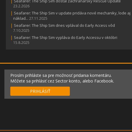
|
Seafarer: The Ship Sim dostal záchranársky Rescue Update
23.2.2026
|
Seafarer: The Ship Sim v update pridáva nové mechaniky, lode aj
náklad...
27.11.2025
|
Seafarer: The Ship Sim dnes vplával do Early Access vôd
7.10.2025
|
Seafarer: The Ship Sim vypláva do Early Accessu v októbri
15.8.2025
Prosím prihláste sa pre možnosť pridania komentáru.
Môžete sa prihlásiť cez Sector konto, alebo Facebook.
PRIHLÁSIŤ