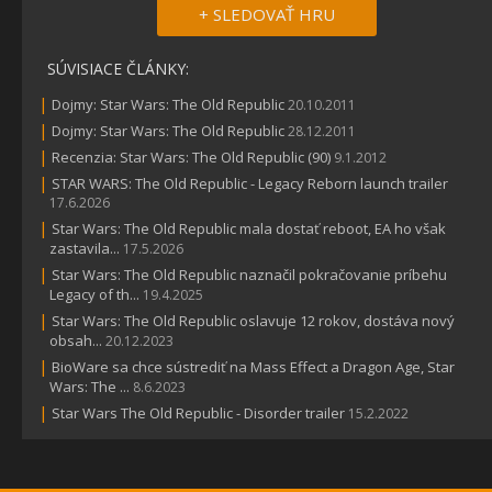
+ SLEDOVAŤ HRU
SÚVISIACE ČLÁNKY:
|
Dojmy: Star Wars: The Old Republic
20.10.2011
|
Dojmy: Star Wars: The Old Republic
28.12.2011
|
Recenzia: Star Wars: The Old Republic (90)
9.1.2012
|
STAR WARS: The Old Republic - Legacy Reborn launch trailer
17.6.2026
|
Star Wars: The Old Republic mala dostať reboot, EA ho však
zastavila...
17.5.2026
|
Star Wars: The Old Republic naznačil pokračovanie príbehu
Legacy of th...
19.4.2025
|
Star Wars: The Old Republic oslavuje 12 rokov, dostáva nový
obsah...
20.12.2023
|
BioWare sa chce sústrediť na Mass Effect a Dragon Age, Star
Wars: The ...
8.6.2023
|
Star Wars The Old Republic - Disorder trailer
15.2.2022