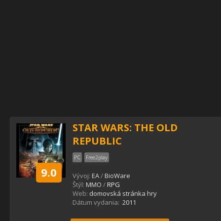
STAR WARS: THE OLD
REPUBLIC
PC
Free2play
9.0
Vývoj:
EA
/
BioWare
Štýl:
MMO
/
RPG
Web:
domovská stránka hry
Dátum vydania:
2011