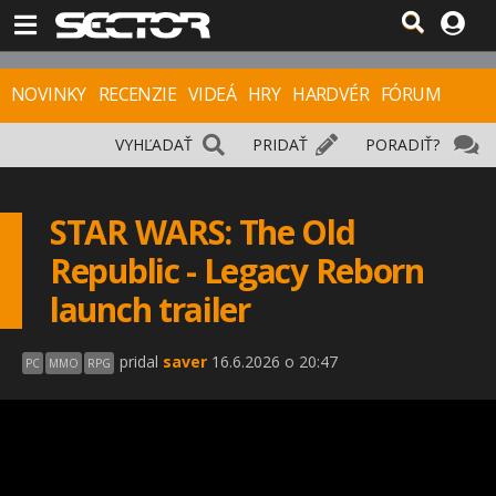
NOVINKY
RECENZIE
VIDEÁ
HRY
HARDVÉR
FÓRUM
VYHĽADAŤ
PRIDAŤ
PORADIŤ?
STAR WARS: The Old
Republic - Legacy Reborn
launch trailer
pridal
saver
16.6.2026 o 20:47
PC
MMO
RPG