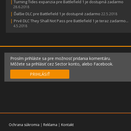
|
Turning Tides expanzia pre Battlefield 1 je dostupná zadarmo
28.6.2018
|
Ďalšie DLC pre Battlefield 1 je dostupné zadarmo
22.5.2018
|
Prvé DLC They Shall Not Pass pre Battlefield 1 je teraz zadarmo...
4.5.2018
Prosím prihláste sa pre možnosť pridania komentáru.
Môžete sa prihlásiť cez Sector konto, alebo Facebook.
PRIHLÁSIŤ
Ochrana súkromia
|
Reklama
|
Kontakt