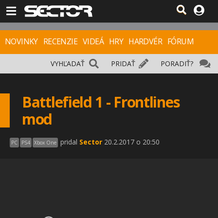
NOVINKY
RECENZIE
VIDEÁ
HRY
HARDVÉR
FÓRUM
VYHĽADAŤ
PRIDAŤ
PORADIŤ?
Battlefield 1 - Frontlines
mod
pridal
Sector
20.2.2017 o 20:50
PC
PS4
Xbox One