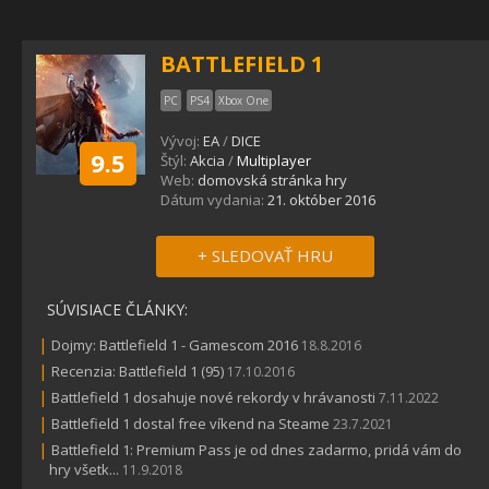
BATTLEFIELD 1
PC
PS4
Xbox One
Vývoj:
EA
/
DICE
9.5
Štýl:
Akcia
/
Multiplayer
Web:
domovská stránka hry
Dátum vydania:
21. október 2016
+ SLEDOVAŤ HRU
SÚVISIACE ČLÁNKY:
|
Dojmy: Battlefield 1 - Gamescom 2016
18.8.2016
|
Recenzia: Battlefield 1 (95)
17.10.2016
|
Battlefield 1 dosahuje nové rekordy v hrávanosti
7.11.2022
|
Battlefield 1 dostal free víkend na Steame
23.7.2021
|
Battlefield 1: Premium Pass je od dnes zadarmo, pridá vám do
hry všetk...
11.9.2018