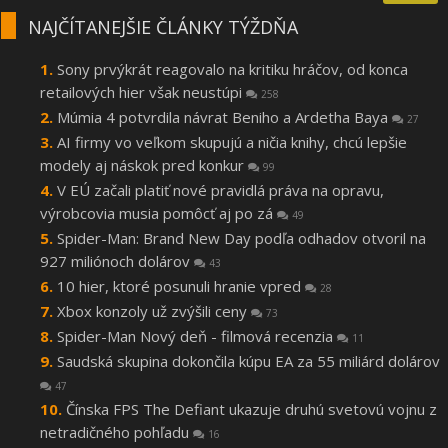
NAJČÍTANEJŠIE ČLÁNKY TÝŽDŇA
Sony prvýkrát reagovalo na kritiku hráčov, od konca
retailových hier však neustúpi
258
Múmia 4 potvrdila návrat Beniho a Ardetha Baya
27
AI firmy vo veľkom skupujú a ničia knihy, chcú lepšie
modely aj náskok pred konkur
99
V EÚ začali platiť nové pravidlá práva na opravu,
výrobcovia musia pomôcť aj po zá
49
Spider-Man: Brand New Day podľa odhadov otvoril na
927 miliónoch dolárov
43
10 hier, ktoré posunuli hranie vpred
28
Xbox konzoly už zvýšili ceny
73
Spider-Man Nový deň - filmová recenzia
11
Saudská skupina dokončila kúpu EA za 55 miliárd dolárov
47
Čínska FPS The Defiant ukazuje druhú svetovú vojnu z
netradičného pohľadu
16