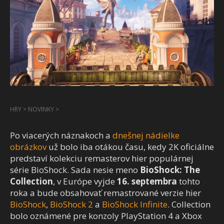
HRY
>
NOVINKY
>
Po viacerých náznakoch a
dnešnej nádielke
obrázkov
už bolo iba otákou času, kedy 2K oficiálne
predstaví kolekciu remasterov hier populárnej
série BioShock. Sada nesie meno
BioShock: The
Collection
, v Európe vyjde
16. septembra
tohto
roka a bude obsahovať remastrované verzie hier
BioShock
,
BioShock 2
a
BioShock Infinite
. Collection
bolo oznámené pre konzoly PlayStation 4 a Xbox