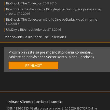
|
BioShock: The Collection
26.9.2016
|
Bioshock remastre síce na PC vylepšujú textúry, ale prinášajú aj
probl...
17.9.2016
|
BioShock: The Collection má oficiálne požiadavky, sú v norme
10.9.2016
|
Ukážky z Bioshock kolekcie
27.8.2016
viac noviniek o BioShock: The Collection >
Prosím prihláste sa pre možnosť pridania komentáru.
Môžete sa prihlásiť cez Sector konto, alebo Facebook.
PRIHLÁSIŤ
Ochrana súkromia
|
Reklama
|
Kontakt
ISSN 1336-7285. Všetky práva vyhradené. (c) 2026 SECTOR Online