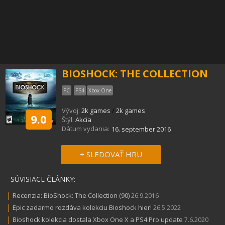
BIOSHOCK: THE COLLECTION
PC
PS4
Xbox One
Vývoj:
2k games
/
2k games
9.0
Štýl:
Akcia
Dátum vydania:
16. september 2016
+ SLEDOVAŤ HRU
SÚVISIACE ČLÁNKY:
|
Recenzia: BioShock: The Collection (90)
26.9.2016
|
Epic zadarmo rozdáva kolekciu Bioshock hier!
26.5.2022
|
Bioshock kolekcia dostala Xbox One X a PS4 Pro update
7.6.2020