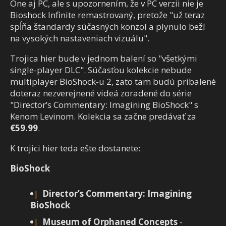
One aj PC, ale s upozornením, že v PC verzii nie je
Bioshock Infinite remastrovaný, pretože "už teraz
spĺňa štandardy súčasných konzol a plynulo beží
na vysokých nastaveniach vizuálu".
Trojica hier bude v jednom balení so "všetkými
single-player DLC". Súčasťou kolekcie nebude
multiplayer BioShock-u 2, zato tam budú pribalené
doteraz nezverejnené videá zoradené do série
"Director’s Commentary: Imagining BioShock" s
Kenom Levinom. Kolekcia sa začne predávať za
€59.99
.
K trojici hier teda ešte dostanete:
BioShock
Director’s Commentary: Imagining
BioShock
Museum of Orphaned Concepts
-