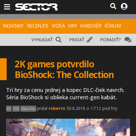
NOVINKY
RECENZIE
VIDEÁ
HRY
HARDVÉR
FÓRUM
VYHĽADAŤ
PRIDAŤ
PORADIŤ?
2K games potvrdilo
BioShock: The Collection
Tri hry za cenu jednej a kopec DLC-čiek navrch.
Séria BioShock si oblieka current-gen kabát.
pridal
roberto
30.6.2016 o 17:12 pod hry
PC
PS4
Xbox One