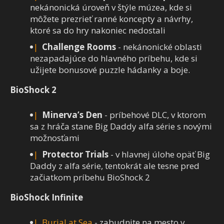
nekánonická úroveň v štýle múzea, kde si
môžete prezrieť ranné koncepty a návrhy,
ktoré sa do hry nakoniec nedostali
Challenge Rooms
- nekánonické oblasti
nezapadajúce do hlavného príbehu, kde si
užijete bonusové puzzle hádanky a boje.
BioShock 2
Minerva’s Den
- príbehové DLC, v ktorom
sa z hráča stane Big Daddy alfa série s novými
možnosťami
Protector Trials
- v hlavnej úlohe opäť Big
Daddy z alfa série, tentokrát ale tesne pred
začiatkom príbehu BioShock 2
BioShock Infinite
Burial at Sea
- zabudnite na mesto v