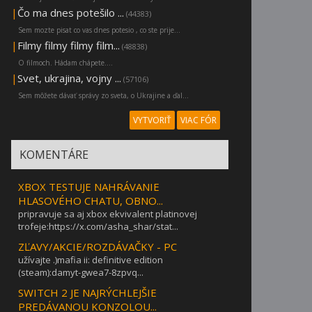
|
Čo ma dnes potešilo ...
(44383)
Sem mozte pisat co vas dnes potesio , co ste prije...
|
Filmy filmy filmy film...
(48838)
O filmoch. Hádam chápete....
|
Svet, ukrajina, vojny ...
(57106)
Sem môžete dávať správy zo sveta, o Ukrajine a ďal...
VYTVORIŤ
VIAC FÓR
KOMENTÁRE
XBOX TESTUJE NAHRÁVANIE
HLASOVÉHO CHATU, OBNO...
pripravuje sa aj xbox ekvivalent platinovej
trofeje:https://x.com/asha_shar/stat...
ZĽAVY/AKCIE/ROZDÁVAČKY - PC
užívajte .)mafia ii: definitive edition
(steam):damyt-gwea7-8zpvq...
SWITCH 2 JE NAJRÝCHLEJŠIE
PREDÁVANOU KONZOLOU...