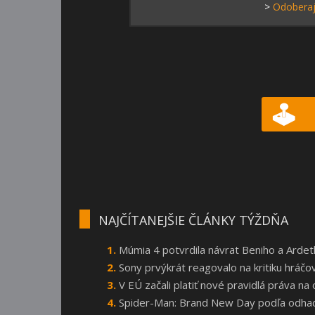
>
Odoberaj
NAJČÍTANEJŠIE ČLÁNKY TÝŽDŇA
Múmia 4 potvrdila návrat Beniho a Arde
Sony prvýkrát reagovalo na kritiku hráčo
V EÚ začali platiť nové pravidlá práva n
Spider-Man: Brand New Day podľa odhado