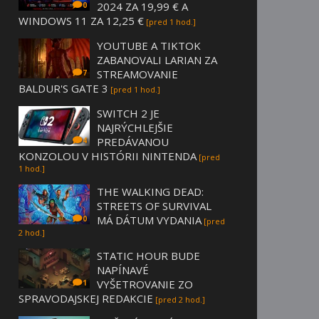
2024 ZA 19,99 € A
0
WINDOWS 11 ZA 12,25 €
[pred 1 hod.]
YOUTUBE A TIKTOK
ZABANOVALI LARIAN ZA
STREAMOVANIE
7
BALDUR'S GATE 3
[pred 1 hod.]
SWITCH 2 JE
NAJRÝCHLEJŠIE
PREDÁVANOU
4
KONZOLOU V HISTÓRII NINTENDA
[pred
1 hod.]
THE WALKING DEAD:
STREETS OF SURVIVAL
MÁ DÁTUM VYDANIA
0
[pred
2 hod.]
STATIC HOUR BUDE
NAPÍNAVÉ
VYŠETROVANIE ZO
1
SPRAVODAJSKEJ REDAKCIE
[pred 2 hod.]