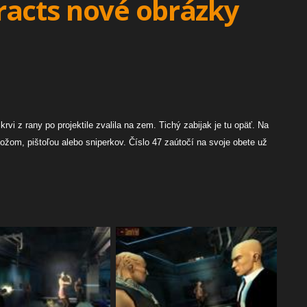
racts nové obrázky
rvi z rany po projektile zvalila na zem. Tichý zabijak je tu opäť. Na
nožom, pištoľou alebo sniperkov. Číslo 47 zaútočí na svoje obete už