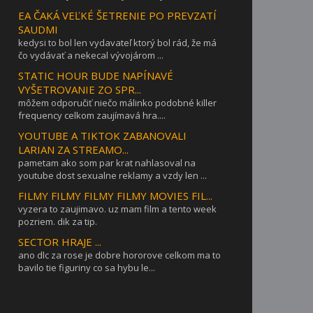
EA ČAKÁ VEĽKÉ ŠETRENIE PO PREVZATÍ
SAUDMI
kedysi to bol len vydavateľ ktorý bol rád, že má
čo vydávať a nekecal vývojárom ...
STATIC HOUR BUDE NAPÍNAVÉ
VYŠETROVANIE ZO SPR...
môžem odporučiť niečo málinko podobné killer
frequency celkom zaujímavá hra....
YOUTUBE A TIKTOK ZABANOVALI
LARIAN ZA STREAMO...
pametam ako som par krat nahlasoval na
youtube dost sexualne reklamy a vzdy len ...
FILMY FILMY FILMY FILMY MOVIES FIL...
vyzera to zaujimavo. uz mam film a tento week
pozriem. dik za tip.
SECTOR HRAJE ...
ano dlc za rose je dobre hororove celkom ma to
bavilo tie figuriny co sa hybu le...