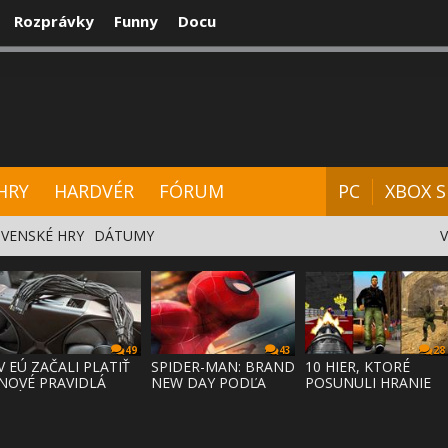
Rozprávky
Funny
Docu
CENZIE
VIDEÁ
HARDVÉR
FÓRUM
HRY
HARDVÉR
FÓRUM
PC
XBOX S
VENSKÉ HRY
DÁTUMY
49
43
28
V EÚ ZAČALI PLATIŤ
SPIDER-MAN: BRAND
10 HIER, KTORÉ
NOVÉ PRAVIDLÁ
NEW DAY PODĽA
POSUNULI HRANIE
PRÁVA NA
ODHADOV OT
VPRED