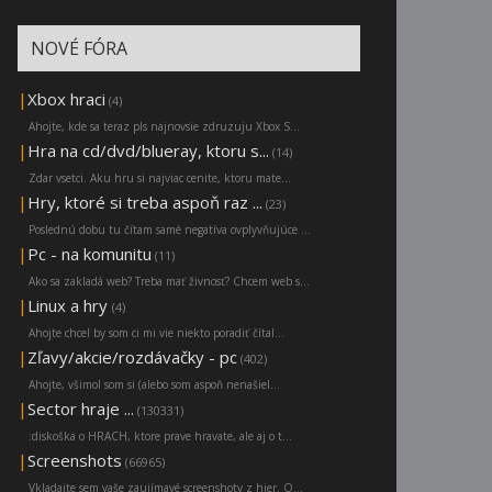
NOVÉ FÓRA
|
Xbox hraci
(4)
Ahojte, kde sa teraz pls najnovsie zdruzuju Xbox S...
|
Hra na cd/dvd/blueray, ktoru s...
(14)
Zdar vsetci. Aku hru si najviac cenite, ktoru mate...
|
Hry, ktoré si treba aspoň raz ...
(23)
Poslednú dobu tu čítam samé negatíva ovplyvňujúce ...
|
Pc - na komunitu
(11)
Ako sa zakladá web? Treba mať živnosť? Chcem web s...
|
Linux a hry
(4)
Ahojte chcel by som ci mi vie niekto poradiť čítal...
|
Zľavy/akcie/rozdávačky - pc
(402)
Ahojte, všimol som si (alebo som aspoň nenašiel...
|
Sector hraje ...
(130331)
:diskoška o HRACH, ktore prave hravate, ale aj o t...
|
Screenshots
(66965)
Vkladajte sem vaše zaujímavé screenshoty z hier. O...