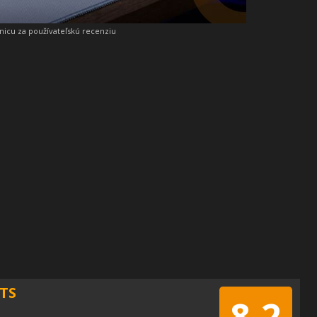
snicu za používateľskú recenziu
TS
8.2