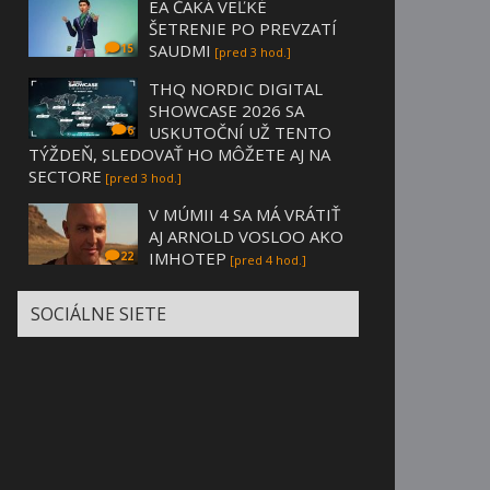
EA ČAKÁ VEĽKÉ
ŠETRENIE PO PREVZATÍ
SAUDMI
15
[pred 3 hod.]
THQ NORDIC DIGITAL
SHOWCASE 2026 SA
USKUTOČNÍ UŽ TENTO
6
TÝŽDEŇ, SLEDOVAŤ HO MÔŽETE AJ NA
SECTORE
[pred 3 hod.]
V MÚMII 4 SA MÁ VRÁTIŤ
AJ ARNOLD VOSLOO AKO
IMHOTEP
22
[pred 4 hod.]
SOCIÁLNE SIETE