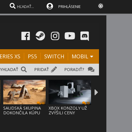
PRIHLÁSENIE
ERIES XS
PS5
SWITCH
MOBIL
VYHĽADAŤ
PRIDAŤ
PORADIŤ?
48
73
SAUDSKÁ SKUPINA
XBOX KONZOLY UŽ
DOKONČILA KÚPU
ZVÝŠILI CENY
EA ZA 55 MI