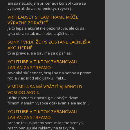
ani sa necudujem pri cenach konzol ktore sa
vystverali do astronomickych vysin j...
VR HEADSET STEAM FRAME MÔŽE
VÝRAZNE ZDRAŽIEŤ
je to lepsie akurat nie bezdrotove, ale co sa
tyka obrazu tak mam obe a q2/3 sa ...
SONY TVRDÍ, ŽE PS ZOSTANE LACNEJŠIA
AKO HERNÉ...
to je pravda, ale bavime sa o ps4 asi.
YOUTUBE A TIKTOK ZABANOVALI
LARIAN ZA STREAMO...
rovnaká skúsenosť, hrajú sa na bohov a pritom
robia viac škôd ako úžitku... fakt...
V MÚMII 4 SA MÁ VRÁTIŤ AJ ARNOLD
VOSLOO AKO I...
určite pozriem z nostalgie k prvým dvom
filmom. nemám vysoké očakávania ale možn...
YOUTUBE A TIKTOK ZABANOVALI
LARIAN ZA STREAMO...
presne tak. zvrateny svet. milostne sceny v
hrach banuju ale reklamy na tazky ha...