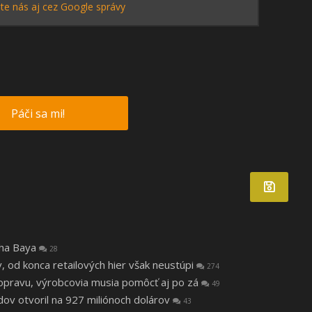
te nás aj cez Google správy
Páči sa mi!
tha Baya
28
v, od konca retailových hier však neustúpi
274
a opravu, výrobcovia musia pomôcť aj po zá
49
v otvoril na 927 miliónoch dolárov
43