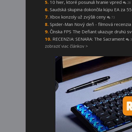
10 hier, ktoré posunuli hranie vpred
28
Saudská skupina dokončila kúpu EA za 55
Xbox konzoly už zvýšili ceny
73
Spider-Man Nový deň - filmová recenzi
Čínska FPS The Defiant ukazuje druhú s
RECENZIA: SENARA: The Sacrament
3
zobraziť viac článkov >