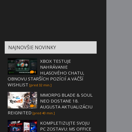
NAJNOVŠIE NOVINKY
XBOX TESTUJE
NAHRÁVANIE
HLASOVÉHO CHATU,
1
OBNOVU STARŠÍCH POZÍCIÍ A VÄČŠÍ
WISHLIST
[pred 32 min.]
MMORPG BLADE & SOUL
NEO DOSTANE 18.
AUGUSTA AKTUALIZÁCIU
0
REIGNITED
[pred 40 min.]
KOMPLETIZUJTE SVOJU
PC ZOSTAVU: MS OFFICE