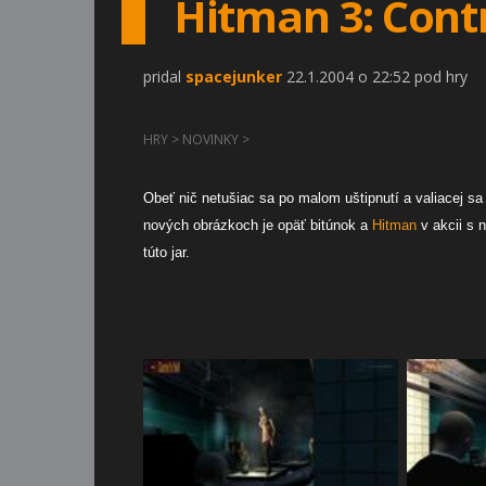
Hitman 3: Cont
pridal
spacejunker
22.1.2004 o 22:52 pod hry
HRY
>
NOVINKY
>
Obeť nič netušiac sa po malom uštipnutí a valiacej sa k
nových obrázkoch je opäť bitúnok a
Hitman
v akcii s 
túto jar.