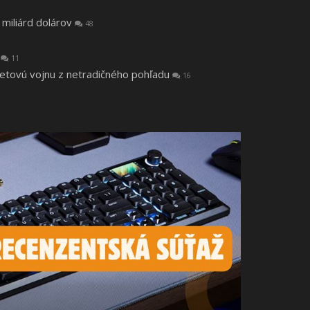
 miliárd dolárov
48
a
11
vetovú vojnu z netradičného pohľadu
16