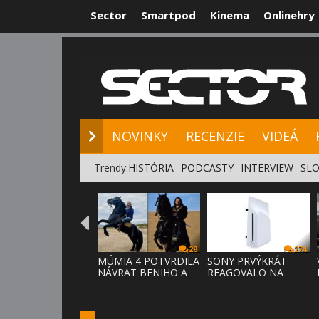
Sector
Smartpod
Kinema
Onlinehry
NOVINKY
RE
NOVINKY
RECENZIE
VIDEÁ
Trendy:
HISTÓRIA
PODCASTY
INTERVIEW
SLO
28
274
MÚMIA 4 POTVRDILA
SONY PRVÝKRÁT
NÁVRAT BENIHO A
REAGOVALO NA
ARDETHA
KRITIKU HRÁČOV,