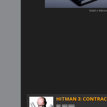
Súťaž o kláve
HITMAN 3: CONTRAC
PC
PS2
Xbox