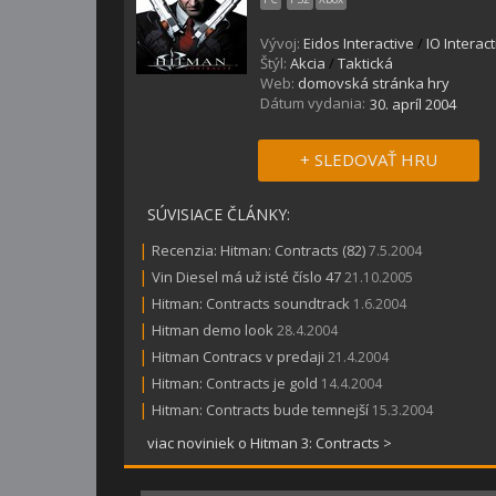
Vývoj:
Eidos Interactive
/
IO Interact
Štýl:
Akcia
/
Taktická
Web:
domovská stránka hry
Dátum vydania:
30. apríl 2004
+ SLEDOVAŤ HRU
SÚVISIACE ČLÁNKY:
|
Recenzia: Hitman: Contracts (82)
7.5.2004
|
Vin Diesel má už isté číslo 47
21.10.2005
|
Hitman: Contracts soundtrack
1.6.2004
|
Hitman demo look
28.4.2004
|
Hitman Contracs v predaji
21.4.2004
|
Hitman: Contracts je gold
14.4.2004
|
Hitman: Contracts bude temnejší
15.3.2004
viac noviniek o Hitman 3: Contracts >