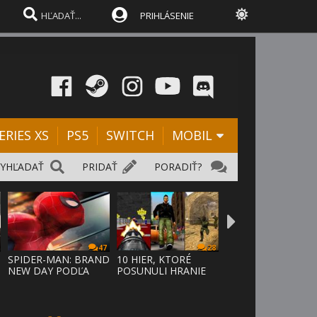
PRIHLÁSENIE
ERIES XS
PS5
SWITCH
MOBIL
VYHĽADAŤ
PRIDAŤ
PORADIŤ?
47
28
SPIDER-MAN: BRAND
10 HIER, KTORÉ
NEW DAY PODĽA
POSUNULI HRANIE
ODHADOV OT
VPRED