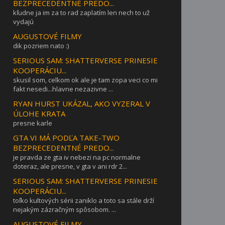
BEZPRECEDENTNÉ PREDO...
kľudne ja im za to rad zaplatím len nech to už
vydajú
AUGUSTOVÉ FILMY
dik pozriem nato :)
SERIOUS SAM: SHATTERVERSE PRINESIE
KOOPERÁCIU...
skusil som, celkom ok ale je tam zopa veci co mi
fakt nesedi...hlavne nezazivne ...
RYAN HURST UKÁZAL, AKO VYZERAL V
ÚLOHE KRATA
presne karle
GTA VI MÁ PODĽA TAKE-TWO
BEZPRECEDENTNÉ PREDO...
je pravda ze gta iv nebezi na pc normalne
doteraz, ale presne, v gta v ani rdr 2...
SERIOUS SAM: SHATTERVERSE PRINESIE
KOOPERÁCIU...
toľko kultových sérii zaniklo a toto sa stále drží
nejakým zázračným spôsobom. ...
AUGUSTOVÉ FILMY