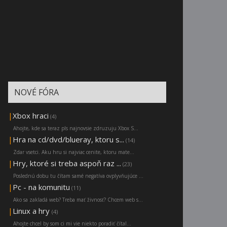
NOVÉ FÓRA
|
Xbox hraci
(4)
Ahojte, kde sa teraz pls najnovsie zdruzuju Xbox S...
|
Hra na cd/dvd/blueray, ktoru s...
(14)
Zdar vsetci. Aku hru si najviac cenite, ktoru mate...
|
Hry, ktoré si treba aspoň raz ...
(23)
Poslednú dobu tu čítam samé negatíva ovplyvňujúce ...
|
Pc - na komunitu
(11)
Ako sa zakladá web? Treba mať živnosť? Chcem web s...
|
Linux a hry
(4)
Ahojte chcel by som ci mi vie niekto poradiť čítal...