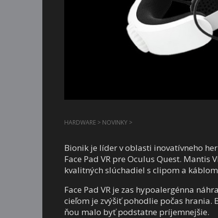
HARDWARE
>
NOVINKY
>
Bionik je líder v oblasti inovatívneho h
Face Pad VR pre Oculus Quest. Mantis VR
kvalitných slúchadiel s clipom a káblom
Face Pad VR je zas hypoalergénna náhra
cieľom je zvýšiť pohodlie počas hrania.
ňou malo byť podstatne príjemnejšie.