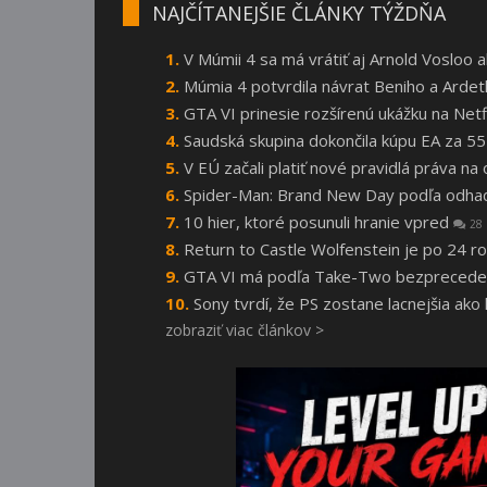
NAJČÍTANEJŠIE ČLÁNKY TÝŽDŇA
V Múmii 4 sa má vrátiť aj Arnold Vosloo
Múmia 4 potvrdila návrat Beniho a Arde
GTA VI prinesie rozšírenú ukážku na Netf
Saudská skupina dokončila kúpu EA za 55
V EÚ začali platiť nové pravidlá práva n
Spider-Man: Brand New Day podľa odhado
10 hier, ktoré posunuli hranie vpred
28
Return to Castle Wolfenstein je po 24
GTA VI má podľa Take-Two bezprecede
Sony tvrdí, že PS zostane lacnejšia ako
zobraziť viac článkov >