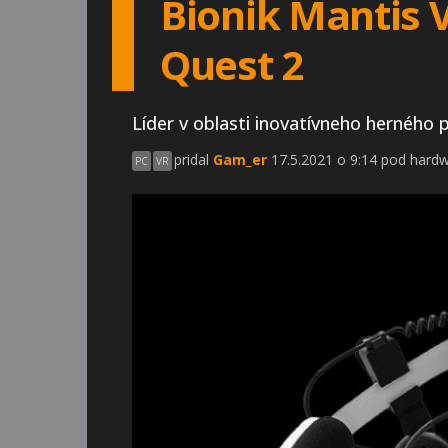
Bionik Mantis V
Quest 2
Líder v oblasti inovatívneho herného 
pridal
Gam_er
17.5.2021 o 9:14 pod hard
PC
VR