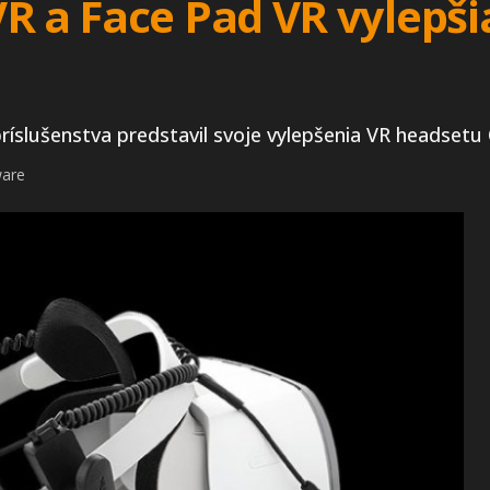
R a Face Pad VR vylepši
príslušenstva predstavil svoje vylepšenia VR headsetu
ware