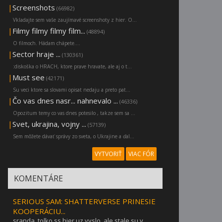
|
Screenshots
(66982)
Vkladajte sem vaše zaujímavé screenshoty z hier. O...
|
Filmy filmy filmy film...
(48894)
O filmoch. Hádam chápete....
|
Sector hraje ...
(130361)
:diskoška o HRACH, ktore prave hravate, ale aj o t...
|
Must see
(42171)
Su veci ktore sa slovami opisat nedaju a preto pat...
|
Čo vas dnes nasr... nahnevalo ...
(46336)
Opozitum temy co vas dnes potesilo , takze sem sa ...
|
Svet, ukrajina, vojny ...
(57139)
Sem môžete dávať správy zo sveta, o Ukrajine a ďal...
VYTVORIŤ
VIAC FÓR
KOMENTÁRE
SERIOUS SAM: SHATTERVERSE PRINESIE
KOOPERÁCIU...
sranda. tolko ss hier uz vyslo, ale stale su v