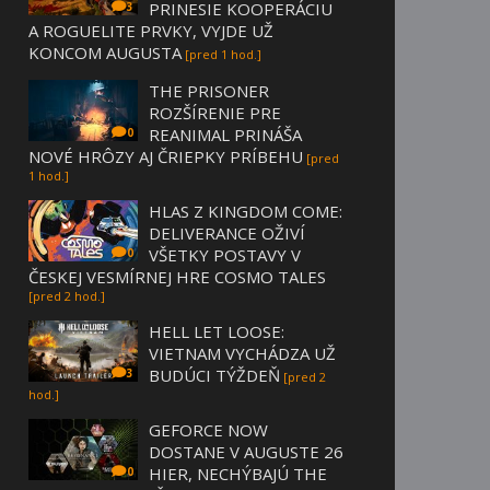
PRINESIE KOOPERÁCIU
3
A ROGUELITE PRVKY, VYJDE UŽ
KONCOM AUGUSTA
[pred 1 hod.]
THE PRISONER
ROZŠÍRENIE PRE
REANIMAL PRINÁŠA
0
NOVÉ HRÔZY AJ ČRIEPKY PRÍBEHU
[pred
1 hod.]
HLAS Z KINGDOM COME:
DELIVERANCE OŽIVÍ
VŠETKY POSTAVY V
0
ČESKEJ VESMÍRNEJ HRE COSMO TALES
[pred 2 hod.]
HELL LET LOOSE:
VIETNAM VYCHÁDZA UŽ
BUDÚCI TÝŽDEŇ
3
[pred 2
hod.]
GEFORCE NOW
DOSTANE V AUGUSTE 26
HIER, NECHÝBAJÚ THE
0