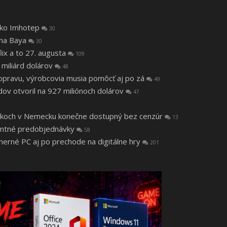
 ako Imhotep
30
tha Baya
30
lix a to 27. augusta
109
 miliárd dolárov
48
a opravu, výrobcovia musia pomôcť aj po zá
49
v otvoril na 927 miliónoch dolárov
47
 rokoch v Nemecku konečne dostupný bez cenzúr
13
ntné predobjednávky
58
 herné PC aj po prechode na digitálne hry
201