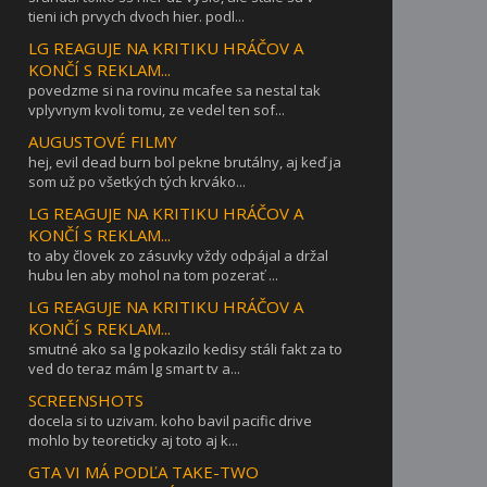
tieni ich prvych dvoch hier. podl...
LG REAGUJE NA KRITIKU HRÁČOV A
KONČÍ S REKLAM...
povedzme si na rovinu mcafee sa nestal tak
vplyvnym kvoli tomu, ze vedel ten sof...
AUGUSTOVÉ FILMY
hej, evil dead burn bol pekne brutálny, aj keď ja
som už po všetkých tých krváko...
LG REAGUJE NA KRITIKU HRÁČOV A
KONČÍ S REKLAM...
to aby človek zo zásuvky vždy odpájal a držal
hubu len aby mohol na tom pozerať ...
LG REAGUJE NA KRITIKU HRÁČOV A
KONČÍ S REKLAM...
smutné ako sa lg pokazilo kedisy stáli fakt za to
ved do teraz mám lg smart tv a...
SCREENSHOTS
docela si to uzivam. koho bavil pacific drive
mohlo by teoreticky aj toto aj k...
GTA VI MÁ PODĽA TAKE-TWO