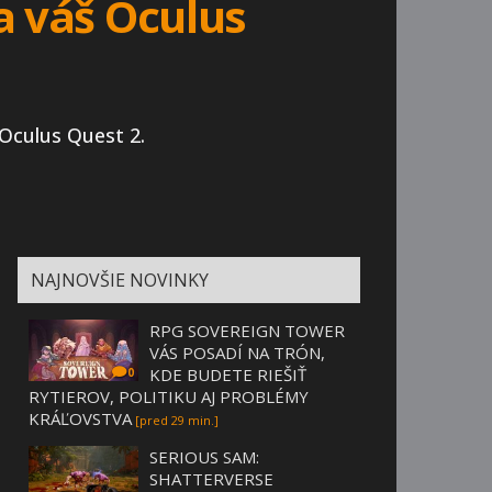
a váš Oculus
 Oculus Quest 2.
NAJNOVŠIE NOVINKY
RPG SOVEREIGN TOWER
VÁS POSADÍ NA TRÓN,
KDE BUDETE RIEŠIŤ
0
RYTIEROV, POLITIKU AJ PROBLÉMY
KRÁĽOVSTVA
[pred 29 min.]
SERIOUS SAM:
SHATTERVERSE