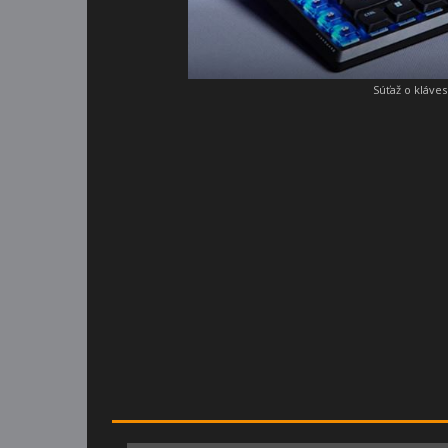
Súťaž o kláve