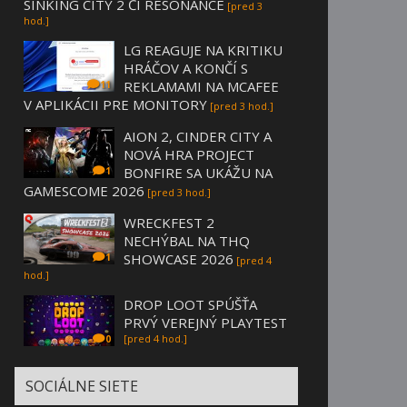
SINKING CITY 2 ČI RESONANCE
[pred 3
hod.]
LG REAGUJE NA KRITIKU
HRÁČOV A KONČÍ S
REKLAMAMI NA MCAFEE
11
V APLIKÁCII PRE MONITORY
[pred 3 hod.]
AION 2, CINDER CITY A
NOVÁ HRA PROJECT
BONFIRE SA UKÁŽU NA
1
GAMESCOME 2026
[pred 3 hod.]
WRECKFEST 2
NECHÝBAL NA THQ
SHOWCASE 2026
1
[pred 4
hod.]
DROP LOOT SPÚŠŤA
PRVÝ VEREJNÝ PLAYTEST
[pred 4 hod.]
0
SOCIÁLNE SIETE