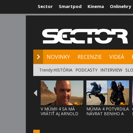
Sector
Smartpod
Kinema
Onlinehry
NOVINKY
RE
NOVINKY
RECENZIE
VIDEÁ
Trendy:
HISTÓRIA
PODCASTY
INTERVIEW
SLO
30
30
V MÚMII 4 SA MÁ
MÚMIA 4 POTVRDILA
VRÁTIŤ AJ ARNOLD
NÁVRAT BENIHO A
VOSLOO AK
ARDETHA