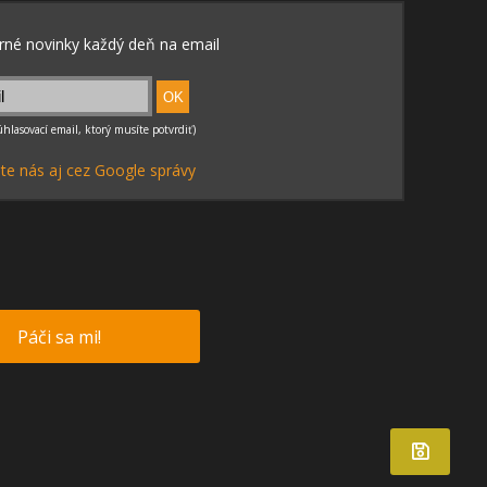
te nás aj cez Google správy
Páči sa mi!