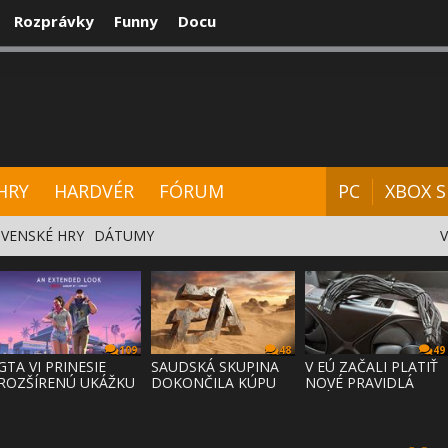
Rozprávky
Funny
Docu
CENZIE
VIDEÁ
HARDVÉR
FÓRUM
HRY
HARDVÉR
FÓRUM
PC
XBOX S
VENSKÉ HRY
DÁTUMY
109
48
49
GTA VI PRINESIE
SAUDSKÁ SKUPINA
V EÚ ZAČALI PLATIŤ
ROZŠÍRENÚ UKÁŽKU
DOKONČILA KÚPU
NOVÉ PRAVIDLÁ
NA NETFLI
EA ZA 55 MI
PRÁVA NA