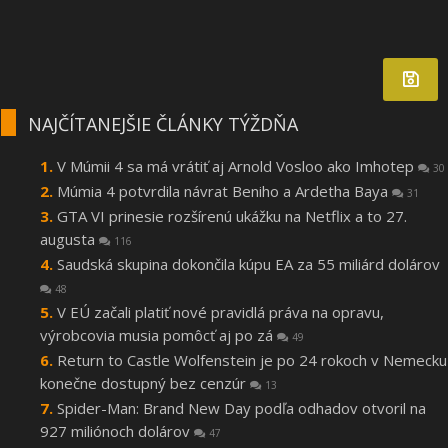
NAJČÍTANEJŠIE ČLÁNKY TÝŽDŇA
V Múmii 4 sa má vrátiť aj Arnold Vosloo ako Imhotep
30
Múmia 4 potvrdila návrat Beniho a Ardetha Baya
31
GTA VI prinesie rozšírenú ukážku na Netflix a to 27.
augusta
116
Saudská skupina dokončila kúpu EA za 55 miliárd dolárov
48
V EÚ začali platiť nové pravidlá práva na opravu,
výrobcovia musia pomôcť aj po zá
49
Return to Castle Wolfenstein je po 24 rokoch v Nemecku
konečne dostupný bez cenzúr
13
Spider-Man: Brand New Day podľa odhadov otvoril na
927 miliónoch dolárov
47