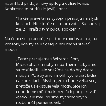
napríklad pridajú nový
epilóg a ďalšie konce.
Konkrétne to budú zlé (evil) konce:
"Takže práve teraz vývojári pracujú na zlých
koncoch. Niektoré z nich som videl. Sú naozaj
zlé. Zlí hráči s tým budú spokojní.“
Na čom ešte pracujú je podpore modov a to aj na
konzoly, kde by sa už ďalej o hru mohli starať
moderi.
„Teraz pracujeme s Wizards, Sony,
Microsoft... s mnohými partnermi, aby sme
sa zosúladili, ale snažíme sa do hry dostať
mody z PC, aby si ich mohli vychutnať ľudia
na konzolách. Myslím, že to bude veľká vec,
pretože už existuje veľa modv. Síce ich
nebudeme môcť na konzolách podporovať
všetky, ale mali by sme byť schopných
rozbehnúť pomerne veľa."