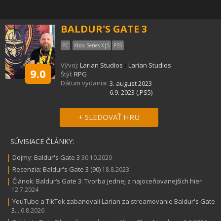
BALDUR'S GATE 3
PC
Xbox Series X|S
PS5
Vývoj:
Larian Studios
/
Larian Studios
9.0
Štýl:
RPG
Dátum vydania:
3. august 2023
6.9. 2023 (,PS5)
+ SLEDOVAŤ HRU
SÚVISIACE ČLÁNKY:
|
Dojmy: Baldur's Gate 3
30.10.2020
|
Recenzia: Baldur's Gate 3 (90)
18.8.2023
|
Článok: Baldur’s Gate 3: Tvorba jednej z najoceňovanejších hier
12.7.2024
|
YouTube a TikTok zabanovali Larian za streamovanie Baldur's Gate
3...
6.8.2026