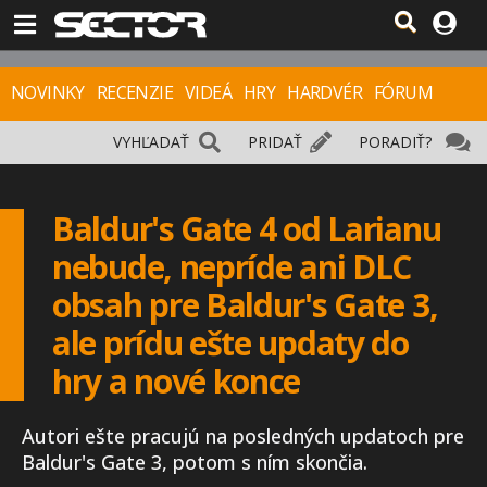
NOVINKY
RECENZIE
VIDEÁ
HRY
HARDVÉR
FÓRUM
VYHĽADAŤ
PRIDAŤ
PORADIŤ?
Baldur's Gate 4 od Larianu
nebude, nepríde ani DLC
obsah pre Baldur's Gate 3,
ale prídu ešte updaty do
hry a nové konce
Autori ešte pracujú na posledných updatoch pre
Baldur's Gate 3, potom s ním skončia.