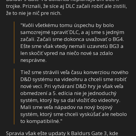
trojke. Priznali, že síce aj DLC začali robiť ale zistili,
že to nie je nič pre nich.
"Kvôli všetkému tomu úspechu by bolo
samozrejmé spraviť DLC, a aj sme s jedným
začali. Začali sme dokonca uvažovať o BG4.
Ešte sme však vtedy nemali uzavretú BG3 a
len skočiť vpred na niečo nové sa zdalo
nesprávne.
Tiež sme strávili veľa času konverziou nového
D&D systému na videohru a chceli sme robiť
nové veci. Pri vytváraní D&D hry je však veľa
obmedzení a 5. edícia nie je jednoduchý
systém, ktorý by sa dal vložiť do videohry.
Mali sme veľa nápadov na nový bojový
systém, ktorý sme chceli vyskúšať ale nebolo
to kompatibilné."
Spravia však ešte updaty k Baldurs Gate 3, kde