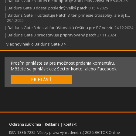
|
Baldur's Gate 3 konečne podporuje Xbox Play Anywhere
5.8.2026
|
Baldurs Gate 3 dostal posledný veľký patch 8
15.4.2025
|
Baldur's Gate III už testuje Patch 8, ten prinesie crossplay, ale aj k...
29.1.2025
|
Baldur's Gate 3 dostal fanúšikovskú češtinu pre PC verziu
24.12.2024
|
Baldur's Gate 3 predstavuje pripravovaný patch
27.11.2024
viac noviniek o Baldur's Gate 3 >
Prosím prihláste sa pre možnosť pridania komentáru.
Môžete sa prihlásiť cez Sector konto, alebo Facebook.
PRIHLÁSIŤ
Ochrana súkromia
|
Reklama
|
Kontakt
ISSN 1336-7285. Všetky práva vyhradené. (c) 2026 SECTOR Online