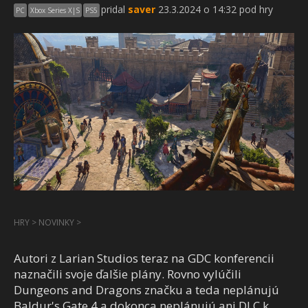
pridal
saver
23.3.2024 o 14:32 pod hry
PC
Xbox Series X|S
PS5
HRY
>
NOVINKY
>
Autori z Larian Studios teraz na GDC konferencii
naznačili svoje ďalšie plány. Rovno vylúčili
Dungeons and Dragons značku a teda neplánujú
Baldur's Gate 4 a dokonca neplánujú ani DLC k