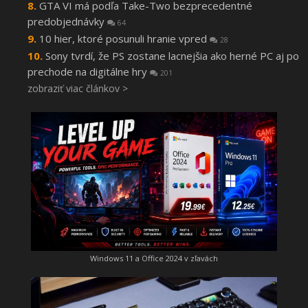
GTA VI má podľa Take-Two bezprecedentné
predobjednávky
64
10 hier, ktoré posunuli hranie vpred
28
Sony tvrdí, že PS zostane lacnejšia ako herné PC aj po
prechode na digitálne hry
201
zobraziť viac článkov >
Windows 11 a Office 2024 v zľavách