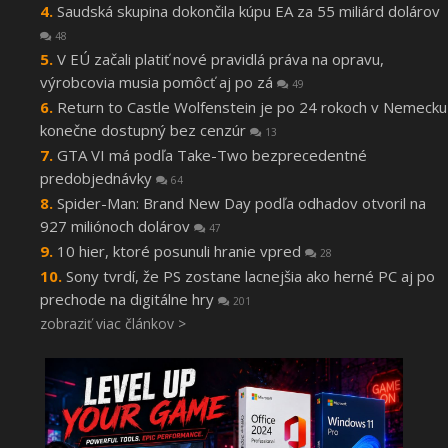
Saudská skupina dokončila kúpu EA za 55 miliárd dolárov
48
V EÚ začali platiť nové pravidlá práva na opravu,
výrobcovia musia pomôcť aj po zá
49
Return to Castle Wolfenstein je po 24 rokoch v Nemecku
konečne dostupný bez cenzúr
13
GTA VI má podľa Take-Two bezprecedentné
predobjednávky
64
Spider-Man: Brand New Day podľa odhadov otvoril na
927 miliónoch dolárov
47
10 hier, ktoré posunuli hranie vpred
28
Sony tvrdí, že PS zostane lacnejšia ako herné PC aj po
prechode na digitálne hry
201
zobraziť viac článkov >