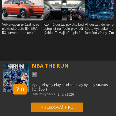
NBA THE RUN
PC
Vývoj:
Play by Play Studios
/
Play by Play Studios
7.0
Štýl:
Šport
Dátum vydania:
9. jún 2026
+ SLEDOVAŤ HRU