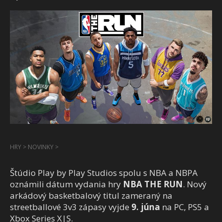
HRY
>
NOVINKY
>
Štúdio Play by Play Studios spolu s NBA a NBPA
oznámili dátum vydania hry
NBA THE RUN
. Nový
arkádový basketbalový titul zameraný na
streetballové 3v3 zápasy vyjde
9. júna
na PC, PS5 a
Xbox Series X|S.