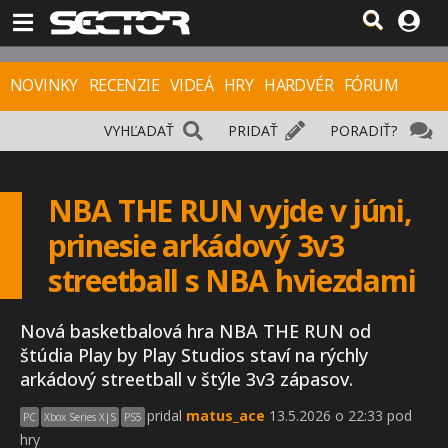
NOVINKY
RECENZIE
VIDEÁ
HRY
HARDVÉR
FÓRUM
VYHĽADAŤ
PRIDAŤ
PORADIŤ?
NBA THE RUN vyjde v júni,
prinesie arkádový 3v3
streetball s NBA hviezdami
Nová basketbalová hra NBA THE RUN od
štúdia Play by Play Studios staví na rýchly
arkádový streetball v štýle 3v3 zápasov.
pridal
matus_ace
13.5.2026 o 22:33 pod
PC
Xbox Series X|S
PS5
hry