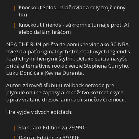
Knockout Solos - hráč ovláda celý trojčlenný
tím
Knockout Friends - súkromné turnaje proti AI
alebo ďalším hráčom
NBA THE RUN pri štarte ponúkne viac ako 30 NBA
hviezd a päť originálnych streetballových legiend s
rozdielnymi hernými štýlmi. Deluxe edícia navyše
pridá alternatívne rookie verzie Stephena Curryho,
Luku Dončića a Kevina Duranta.
Autori zároveň sľubujú rollback netcode pre
plynulé online zápasy a množstvo kozmetických
úprav vrátane dresov, animácií smečov či emócií.
Hra vyjde v dvoch edíciách:
Standard Edition za 29,99€
Deluxe Edition za 39,99€