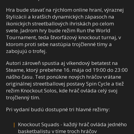
Hra bude stavať na rýchlom online hraní, výraznej
štylizácii a kratších dynamických zápasoch na
ikonických streetballových ihriskách po celom
svete. Jadrom hry bude režim Run the World
Tournament, teda štvorfázový knockout turnaj, v
ktorom proti sebe nastúpia trojčlenné tímy a
zabojujú o trofej.
Autori zároveň spustia aj víkendový betatest na
Steame, ktorý prebehne 16. mája od 19:00 do 23:00
nášho času. Test ponúkne nových hráčov vrátane
originálnej streetballovej postavy Spin Cycle a tiež
režim Knockout Solos, kde hráč ovláda celý svoj
trojčlenný tím.
Pri vydaní budú dostupné tri hlavné režimy:
Knockout Squads - každý hráč ovláda jedného
basketbalistu v tíme troch hráčov