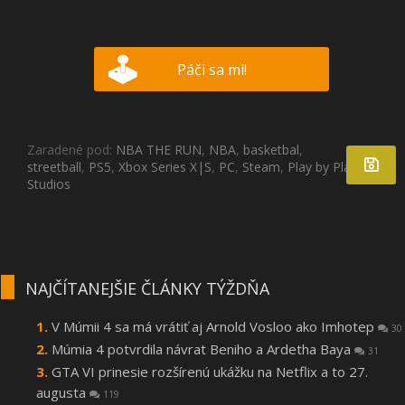
Páči sa mi!
Zaradené pod:
NBA THE RUN
,
NBA
,
basketbal
,
streetball
,
PS5
,
Xbox Series X|S
,
PC
,
Steam
,
Play by Play
Studios
NAJČÍTANEJŠIE ČLÁNKY TÝŽDŇA
V Múmii 4 sa má vrátiť aj Arnold Vosloo ako Imhotep
30
Múmia 4 potvrdila návrat Beniho a Ardetha Baya
31
GTA VI prinesie rozšírenú ukážku na Netflix a to 27.
augusta
119