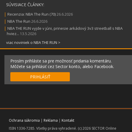
SÚVISIACE ČLÁNKY:
|
Recenzia: NBA The Run (70)
26.6.2026
|
NBA The Run
26.6.2026
|
NBA THE RUN vyjde v júni, prinesie arkádový 3v3 streetball s NBA
hviez...
13.5.2026
viac noviniek o NBA THE RUN >
Prosím prihláste sa pre možnosť pridania komentáru.
Môžete sa prihlásiť cez Sector konto, alebo Facebook.
PRIHLÁSIŤ
Ochrana súkromia
|
Reklama
|
Kontakt
ISSN 1336-7285. Všetky práva vyhradené. (c) 2026 SECTOR Online