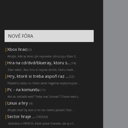
NOVÉ FÓRA
|
Xbox hraci
(3)
Ahojte, kde sa teraz pls najnovsie zdruzuju Xbox S...
|
Hra na cd/dvd/blueray, ktoru s...
(14)
Zdar vsetci. Aku hru si najviac cenite, ktoru mate...
|
Hry, ktoré si treba aspoň raz ...
(23)
Poslednú dobu tu čítam samé negatíva ovplyvňujúce ...
|
Pc - na komunitu
(11)
Ako sa zakladá web? Treba mať živnosť? Chcem web s...
|
Linux a hry
(4)
Ahojte chcel by som ci mi vie niekto poradiť čítal...
|
Sector hraje ...
(130324)
:diskoška o HRACH, ktore prave hravate, ale aj o t...