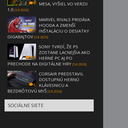
MESA, VYŠIEL VO VERZII
0
1.0
[5.8 2026]
MARVEL RIVALS PRIDÁVA
HOODA A ZMENŠÍ
INŠTALÁCIU O DESIATKY
1
GIGABAJTOV
[5.8 2026]
SONY TVRDÍ, ŽE PS
ZOSTANE LACNEJŠIA AKO
HERNÉ PC AJ PO
106
PRECHODE NA DIGITÁLNE HRY
[5.8 2026]
CORSAIR PREDSTAVIL
DOSTUPNÚ HERNÚ
KLÁVESNICU A
2
BEZDRÔTOVÚ MYŠ
[5.8 2026]
SOCIÁLNE SIETE