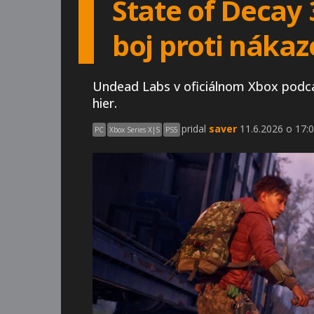
State of Decay 3
boj proti nákaz
Undead Labs v oficiálnom Xbox podcas
hier.
pridal
saver
11.6.2026 o 17:0
PC
Xbox Series X|S
PS5