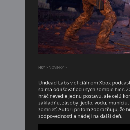
HRY
>
NOVINKY
>
Undead Labs v oficiálnom Xbox podcaste 
sa má odlišovať od iných zombie hier. 
hráč nevedie jednu postavu, ale celú kom
základňu, zásoby, jedlo, vodu, muníciu,
zomrieť. Autori pritom zdôrazňujú, že h
zodpovednosti a nádeji na ďalší deň.