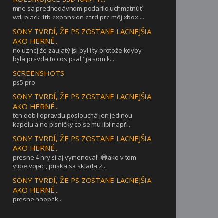
mne sa prednedávnom podarilo uchmatnúť
wd_black 1tb expansion card pre môj xbox ...
SONY TVRDÍ, ŽE PS ZOSTANE LACNEJŠIA
AKO HERNÉ...
no uznej že zaujatý jsi byl i ty protože kdyby
byla pravda to cos psal "ja som k...
SCREENSHOTS
ps5 pro
SONY TVRDÍ, ŽE PS ZOSTANE LACNEJŠIA
AKO HERNÉ...
ten debil opravdu poslouchá jen jedinou
kapelu a ne písničky co se mu líbí napří...
SONY TVRDÍ, ŽE PS ZOSTANE LACNEJŠIA
AKO HERNÉ...
presne 4 hry si aj vymenoval! 😂ako v tom
vtipe:vojaci, puska sa sklada z...
SONY TVRDÍ, ŽE PS ZOSTANE LACNEJŠIA
AKO HERNÉ...
presne naopak..