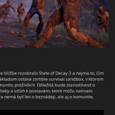
bližšie rozobralo State of Decay 3 a najmä to, čím
Základom ostáva zombie survival sandbox, v ktorom
unitu preživších. Dôležitá bude starostlivosť o
 lieky a vzťah k postavám, ktoré môžu natrvalo
ra nemá byť len o beznádeji, ale aj o komunite,