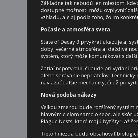
Základne tak nebudú len miestom, kde si
dostupné možnosti môžu ovplyvniť ďalší
vzhľadu, ale aj podľa toho, čo im konkré
Počasie a atmosféra sveta
State of Decay 3 prvýkrát ukazuje aj sys
doby, večerná atmosféra aj daždivá noc.
systém, ktorý môže komunikovať s ďalší
Zatiaľ nepotvrdili, či bude pri vydaní p
alebo správanie nepriateľov. Technicky 
naviazať ďalšie mechaniky, či už pri vy
Nová podoba nákazy
Veľkou zmenou bude rozšírený systém ná
hlavným cieľom samo o sebe, ale skôr uz
Plague Nests, ktoré majú byť štyri až še
Tieto hniezda budú obsahovať biologick