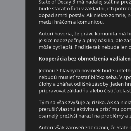
State of Decay 3 má naďalej stáť na pre
bude starať o ľudí v základni, ich potreb
dopad smrti postáv. Ak niekto zomrie, ne
medzi hráčom a komunitou.
Autori hovoria, že práve komunita má h
je síce nebezpečný a plný násilia, ale z
môže byť lepší. Prežitie tak nebude len 
Kooperácia bez obmedzenia vzdialen
Jednou z hlavných noviniek bude untethe
nebudú musieť zostať blízko seba. V spo
úlohy a zháňať odlišné zásoby. Jeden hrá
pripravovať základňu alebo čistiť oblasť
Tým sa však zvyšuje aj riziko. Ak sa ni
prerušiť vlastnú aktivitu a prísť mu pom
osamelý preživší narazí na problémy a 
Autori však zároveň zdôraznili, že Stat