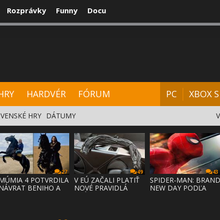
Rozprávky
Funny
Docu
CENZIE
VIDEÁ
HARDVÉR
FÓRUM
HRY
HARDVÉR
FÓRUM
PC
XBOX S
VENSKÉ HRY
DÁTUMY
27
49
43
MÚMIA 4 POTVRDILA
V EÚ ZAČALI PLATIŤ
SPIDER-MAN: BRAN
NÁVRAT BENIHO A
NOVÉ PRAVIDLÁ
NEW DAY PODĽA
ARDETHA
PRÁVA NA
ODHADOV OT