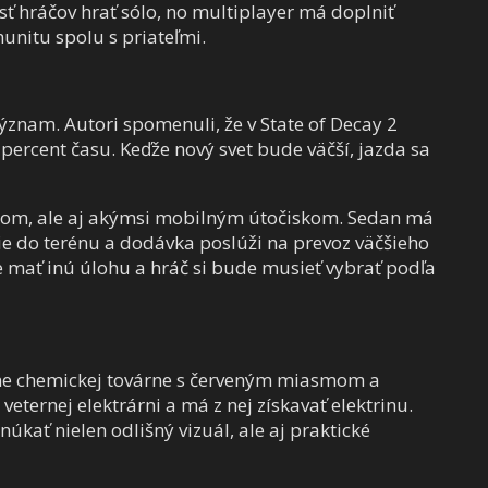
sť hráčov hrať sólo, no multiplayer má doplniť
unitu spolu s priateľmi.
 význam. Autori spomenuli, že v State of Decay 2
0 percent času. Keďže nový svet bude väčší, jazda sa
om, ale aj akýmsi mobilným útočiskom. Sedan má
šie do terénu a dodávka poslúži na prevoz väčšieho
 mať inú úlohu a hráč si bude musieť vybrať podľa
átane chemickej továrne s červeným miasmom a
 veternej elektrárni a má z nej získavať elektrinu.
ať nielen odlišný vizuál, ale aj praktické