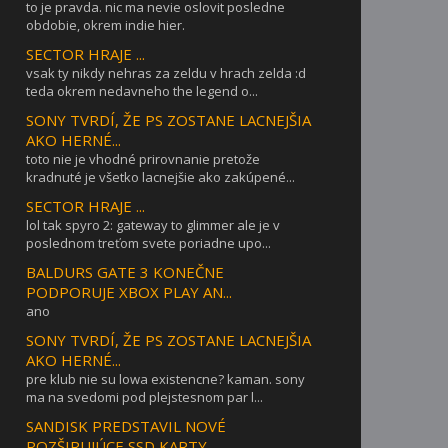
to je pravda. nic ma nevie oslovit posledne
obdobie, okrem indie hier.
SECTOR HRAJE ...
vsak ty nikdy nehras za zeldu v hrach zelda :d
teda okrem nedavneho the legend o...
SONY TVRDÍ, ŽE PS ZOSTANE LACNEJŠIA
AKO HERNÉ...
toto nie je vhodné prirovnanie pretože
kradnuté je všetko lacnejšie ako zakúpené...
SECTOR HRAJE ...
lol tak spyro 2: gateway to glimmer ale je v
poslednom treťom svete poriadne upo...
BALDURS GATE 3 KONEČNE
PODPORUJE XBOX PLAY AN...
ano
SONY TVRDÍ, ŽE PS ZOSTANE LACNEJŠIA
AKO HERNÉ...
pre klub nie su lowa existencne? kaman. sony
ma na svedomi pod plejstesnom par l...
SANDISK PREDSTAVIL NOVÉ
ROZŠIRUJÚCE SSD KARTY...