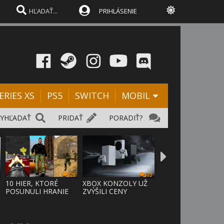
PRIHLÁSENIE
ERIES XS
PS5
SWITCH
MOBIL
VYHĽADAŤ
PRIDAŤ
PORADIŤ?
28
73
D
10 HIER, KTORÉ
XBOX KONZOLY UŽ
POSUNULI HRANIE
ZVÝŠILI CENY
VPRED