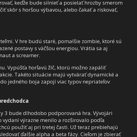
rovať, keďže bude silnieť a posielať hrozby smerom
očiť skôr s horšou výbavou, alebo čakať a riskovať,
iateľmi. V hre budú staré, pomalšie zombie, ktoré sú
kazené postavy s väčšou energiou. Vrátia sa aj
rnaut a screamer.
ohu. Vypúšťa horľavú žlč, ktorú možno zapáliť
akcie. Takéto situácie majú vytvárať dynamické a
o jedného boja zapojí viac typov nepriateľov
o predchodca
cay 3 bude dlhodobo podporovaná hra. Vývojári
po vydaní výrazne menilo a rozširovalo podľa
cú použiť aj pri tretej časti. Už teraz prebiehajú
edovať ďalšie alpha a beta fázy. Cieľom je zbierať