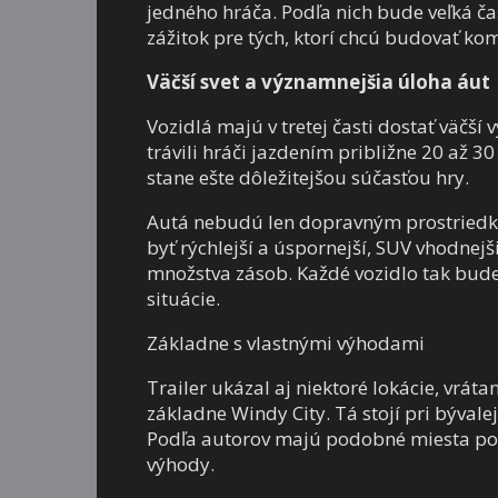
jedného hráča. Podľa nich bude veľká ča
zážitok pre tých, ktorí chcú budovať kom
Väčší svet a významnejšia úloha áut
Vozidlá majú v tretej časti dostať väčší
trávili hráči jazdením približne 20 až 3
stane ešte dôležitejšou súčasťou hry.
Autá nebudú len dopravným prostriedk
byť rýchlejší a úspornejší, SUV vhodnej
množstva zásob. Každé vozidlo tak bude
situácie.
Základne s vlastnými výhodami
Trailer ukázal aj niektoré lokácie, vr
základne Windy City. Tá stojí pri bývalej
Podľa autorov majú podobné miesta ponúk
výhody.