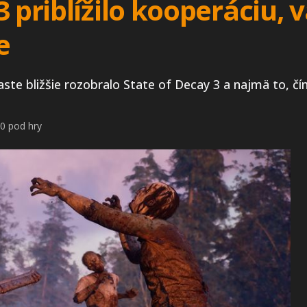
 priblížilo kooperáciu, 
e
te bližšie rozobralo State of Decay 3 a najmä to, č
0 pod hry