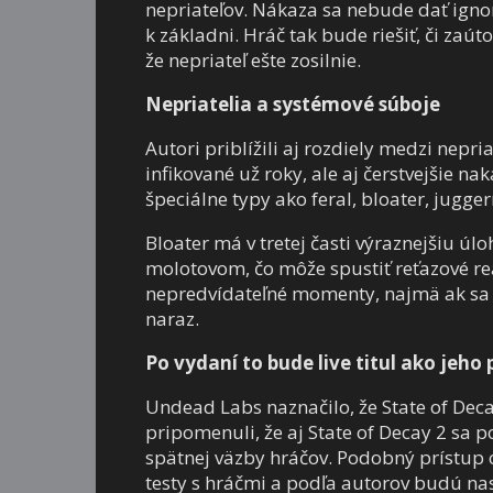
nepriateľov. Nákaza sa nebude dať igno
k základni. Hráč tak bude riešiť, či zaút
že nepriateľ ešte zosilnie.
Nepriatelia a systémové súboje
Autori priblížili aj rozdiely medzi nepr
infikované už roky, ale aj čerstvejšie na
špeciálne typy ako feral, bloater, jugge
Bloater má v tretej časti výraznejšiu úl
molotovom, čo môže spustiť reťazové re
nepredvídateľné momenty, najmä ak sa d
naraz.
Po vydaní to bude live titul ako jeh
Undead Labs naznačilo, že State of De
pripomenuli, že aj State of Decay 2 sa 
spätnej väzby hráčov. Podobný prístup ch
testy s hráčmi a podľa autorov budú nasl