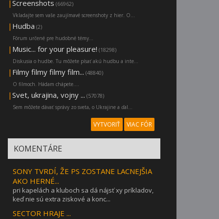
|
Screenshots
(66962)
Vkladajte sem vaše zaujímavé screenshoty z hier. O...
|
Hudba
(2)
Fórum určené pre hudobné témy...
|
Music... for your pleasure!
(18298)
Diskusia o hudbe. Tu môžete písať akú hudbu a inte...
|
Filmy filmy filmy film...
(48840)
O filmoch. Hádam chápete....
|
Svet, ukrajina, vojny ...
(57078)
Sem môžete dávať správy zo sveta, o Ukrajine a ďal...
VYTVORIŤ
VIAC FÓR
KOMENTÁRE
SONY TVRDÍ, ŽE PS ZOSTANE LACNEJŠIA
AKO HERNÉ...
pri kapelách a kluboch sa dá nájsť xy príkladov,
keď nie sú extra ziskové a konc...
SECTOR HRAJE ...