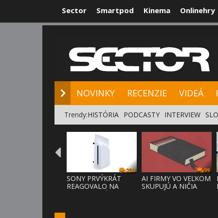
Sector
Smartpod
Kinema
Onlinehry
NOVINKY
RE
NOVINKY
RECENZIE
VIDEÁ
Trendy:
HISTÓRIA
PODCASTY
INTERVIEW
SLO
258
99
SONY PRVÝKRÁT
AI FIRMY VO VEĽKOM
REAGOVALO NA
SKUPUJÚ A NIČIA
KRITIKU HRÁČOV,
KNIHY,