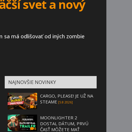
väčší svet a nový
ím sa má odlišovať od iných zombie
NAJNOVŠIE NOVINKY
CARGO, PLEASE! JE UŽ NA
STEAME
[5.8 2026]
0
MOONLIGHTER 2
DOSTAL DÁTUM, PRVÚ
ČASŤ MÔŽETE MAŤ
0