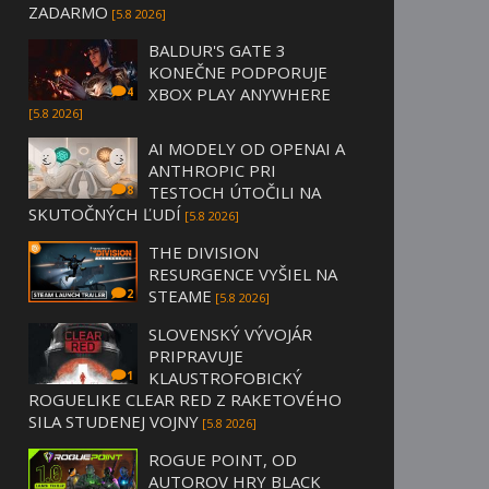
ZADARMO
[5.8 2026]
BALDUR'S GATE 3
KONEČNE PODPORUJE
XBOX PLAY ANYWHERE
4
[5.8 2026]
AI MODELY OD OPENAI A
ANTHROPIC PRI
TESTOCH ÚTOČILI NA
8
SKUTOČNÝCH ĽUDÍ
[5.8 2026]
THE DIVISION
RESURGENCE VYŠIEL NA
STEAME
2
[5.8 2026]
SLOVENSKÝ VÝVOJÁR
PRIPRAVUJE
KLAUSTROFOBICKÝ
1
ROGUELIKE CLEAR RED Z RAKETOVÉHO
SILA STUDENEJ VOJNY
[5.8 2026]
ROGUE POINT, OD
AUTOROV HRY BLACK