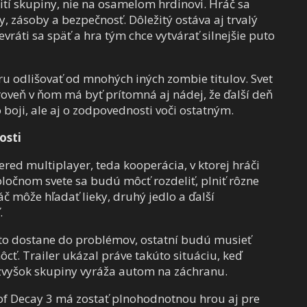
žití skupiny, nie na osamelom hrdinovi. Hráč sa
y, zásoby a bezpečnosť. Dôležitý ostáva aj trvalý
vráti sa späť a hra tým chce vytvárať silnejšie puto
ru odlišovať od mnohých iných zombie titulov. Svet
ároveň v ňom má byť prítomná aj nádej, že ďalší deň
o boji, ale aj o zodpovednosti voči ostatným.
osti
red multiplayer, teda kooperácia, v ktorej hráči
ločnom svete sa budú môcť rozdeliť, plniť rôzne
č môže hľadať lieky, druhý jedlo a ďalší
.
ekto dostane do problémov, ostatní budú musieť
ôcť. Trailer ukázal práve takúto situáciu, keď
zvyšok skupiny vyráža autom na záchranu.
e of Decay 3 má zostať plnohodnotnou hrou aj pre