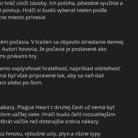
 hráč uloží zásoby. Ich poloha, pôvodné využitie a
 postup. Hráči si budú vyberať nielen podľa
tne miesto prinesie.
tém počasia. V traileri sa objavilo striedanie dennej
 Autori hovoria, že počasie je postavené ako
mi prvkami hry.
riamo ovplyvňovať hrateľnosť, napríklad viditeľnosť
má byť však pripravené tak, aby sa naň dali
daní alebo po ňom.
kazy. Plague Heart z druhej časti už nemá byť
lom väčšej siete. Hráči budú čeliť rozsiahlejším
sťkrát väčšie než doterajšie srdcia nákazy.
ú hmotu, výbušné uzly, plyn a rôzne typy