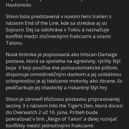
Hashimoto.
Shion bola predstavená v novom hero traileri s
názvom End of the Line, kde sa stretáva aj so
Sojourn. Dej sa odohráva v Tokiu a naznačuje
konflikt medzi zločineckými frakciami a silami
Talonu.
Nová hrdinka je popisovaná ako hitscan Damage
postava, ktorá sa spolieha na agresívny, rýchly štýl
boja. V boji používa dve poloautomatické pištole,
disponuje omnidirekčným dashom a jej unikátnou
schopnosťou je aj hádzanie motorky ako zbrane, čo
podčiarkuje jej chaotický a riskantný štýl hry.
Shion je zároveň kľúčovou postavou pripravovanej
sezóny 3 s názvom Into the Tiger’s Den, ktorá dorazí
do Overwatch 2 už 16. júna. Príbeh bude
pokračovať v línii „Reign of Talon“ a ďalej rozvíjať
konflikty medzi jednotlivými frakciami.