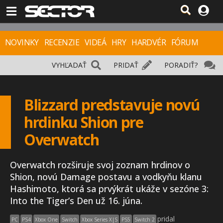
NOVINKY
RECENZIE
VIDEÁ
HRY
HARDVÉR
FÓRUM
VYHĽADAŤ
PRIDAŤ
PORADIŤ?
Blizzard predstavuje novú
hrdinku Shion pre
Overwatch
Overwatch rozširuje svoj zoznam hrdinov o
Shion, novú Damage postavu a vodkyňu klanu
Hashimoto, ktorá sa prvýkrát ukáže v sezóne 3:
Into the Tiger’s Den už 16. júna.
pridal
PC
PS4
Xbox One
Switch
Xbox Series X|S
PS5
Switch 2