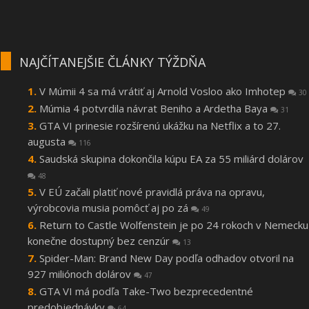
NAJČÍTANEJŠIE ČLÁNKY TÝŽDŇA
V Múmii 4 sa má vrátiť aj Arnold Vosloo ako Imhotep
30
Múmia 4 potvrdila návrat Beniho a Ardetha Baya
31
GTA VI prinesie rozšírenú ukážku na Netflix a to 27.
augusta
116
Saudská skupina dokončila kúpu EA za 55 miliárd dolárov
48
V EÚ začali platiť nové pravidlá práva na opravu,
výrobcovia musia pomôcť aj po zá
49
Return to Castle Wolfenstein je po 24 rokoch v Nemecku
konečne dostupný bez cenzúr
13
Spider-Man: Brand New Day podľa odhadov otvoril na
927 miliónoch dolárov
47
GTA VI má podľa Take-Two bezprecedentné
predobjednávky
64