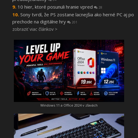
10 hier, ktoré posunuli hranie vpred
28
Sony tvrdí, že PS zostane lacnejšia ako herné PC aj po
prechode na digitálne hry
201
zobraziť viac článkov >
Windows 11 a Office 2024 v zľavách