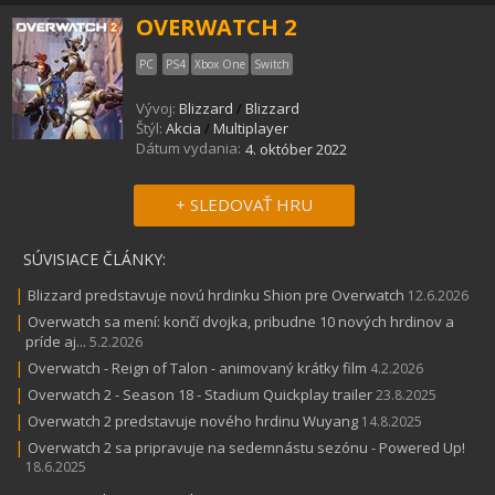
OVERWATCH 2
PC
PS4
Xbox One
Switch
Vývoj:
Blizzard
/
Blizzard
Štýl:
Akcia
/
Multiplayer
Dátum vydania:
4. október 2022
+ SLEDOVAŤ HRU
SÚVISIACE ČLÁNKY:
|
Blizzard predstavuje novú hrdinku Shion pre Overwatch
12.6.2026
|
Overwatch sa mení: končí dvojka, pribudne 10 nových hrdinov a
príde aj...
5.2.2026
|
Overwatch - Reign of Talon - animovaný krátky film
4.2.2026
|
Overwatch 2 - Season 18 - Stadium Quickplay trailer
23.8.2025
|
Overwatch 2 predstavuje nového hrdinu Wuyang
14.8.2025
|
Overwatch 2 sa pripravuje na sedemnástu sezónu - Powered Up!
18.6.2025