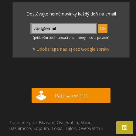
>
Odoberajte nás aj cez Google správy
Páči sa mi!
(+1)
Zaradené pod:
Blizzard
,
Overwatch
,
Shion
,
Hashimoto
,
Sojourn
,
Tokio
,
Talon
,
Overwatch 2