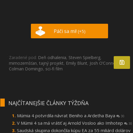
Páči sa mi!
(+5)
Zaradené pod:
Deň odhalenia
,
Steven Spielberg
,
mimozemšťan
,
tajný projekt
,
Emily Blunt
,
Josh O’Connor
,
Colman Domingo
,
sci-fi film
NAJČÍTANEJŠIE ČLÁNKY TÝŽDŇA
Múmia 4 potvrdila návrat Beniho a Ardetha Baya
30
V Múmii 4 sa má vrátiť aj Arnold Vosloo ako Imhotep
30
Saudská skupina dokončila kúpu EA za 55 miliárd dolárov