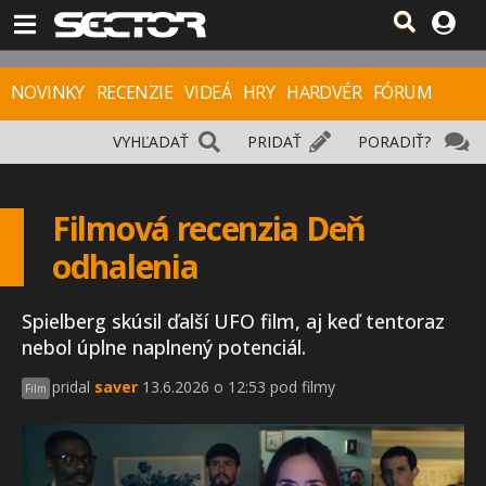
NOVINKY
RECENZIE
VIDEÁ
HRY
HARDVÉR
FÓRUM
VYHĽADAŤ
PRIDAŤ
PORADIŤ?
Filmová recenzia Deň
odhalenia
Spielberg skúsil ďalší UFO film, aj keď tentoraz
nebol úplne naplnený potenciál.
pridal
saver
13.6.2026 o 12:53 pod filmy
Film