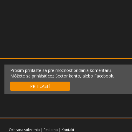
Prosím prihláste sa pre možnosť pridania komentáru.
Môžete sa prihlásiť cez Sector konto, alebo Facebook.
PRIHLÁSIŤ
Ochrana súkromia
|
Reklama
|
Kontakt