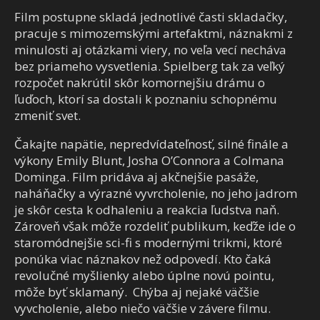
Film postupne skladá jednotlivé časti skladačky,
pracuje s mimozemskými artefaktmi, náznakmi z
minulosti aj otázkami viery, no veľa vecí necháva
bez priameho vysvetlenia. Spielberg tak za veľký
rozpočet nakrútil skôr komornejšiu drámu o
ľuďoch, ktorí sa dostali k poznaniu schopnému
zmeniť svet.
Čakajte napätie, nepredvídateľnosť, silné finále a
výkony Emily Blunt, Josha O’Connora a Colmana
Dominga. Film pridáva aj akčnejšie pasáže,
naháňačky a výrazné vyvrcholenie, no jeho jadrom
je skôr cesta k odhaleniu a reakcia ľudstva naň.
Zároveň však môže rozdeliť publikum, keďže ide o
staromódnejšie sci-fi s modernými trikmi, ktoré
ponúka viac náznakov než odpovedí. Kto čaká
revolučné myšlienky alebo úplne novú pointu,
môže byť sklamaný. Chýba aj nejaké väčšie
vyvcholenie, alebo niečo väčšie v závere filmu.