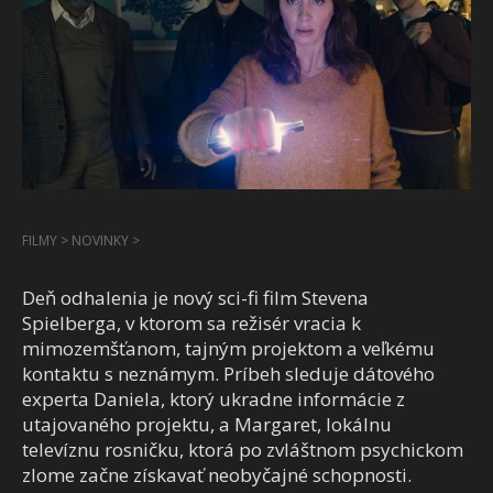
FILMY
>
NOVINKY
>
Deň odhalenia je nový sci-fi film Stevena
Spielberga, v ktorom sa režisér vracia k
mimozemšťanom, tajným projektom a veľkému
kontaktu s neznámym. Príbeh sleduje dátového
experta Daniela, ktorý ukradne informácie z
utajovaného projektu, a Margaret, lokálnu
televíznu rosničku, ktorá po zvláštnom psychickom
zlome začne získavať neobyčajné schopnosti.