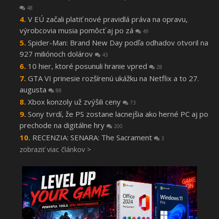
48
V EÚ začali platiť nové pravidlá práva na opravu,
výrobcovia musia pomôcť aj po zá
49
Spider-Man: Brand New Day podľa odhadov otvoril na
927 miliónoch dolárov
43
10 hier, ktoré posunuli hranie vpred
28
GTA VI prinesie rozšírenú ukážku na Netflix a to 27.
augusta
88
Xbox konzoly už zvýšili ceny
73
Sony tvrdí, že PS zostane lacnejšia ako herné PC aj po
prechode na digitálne hry
200
RECENZIA: SENARA: The Sacrament
3
zobraziť viac článkov >