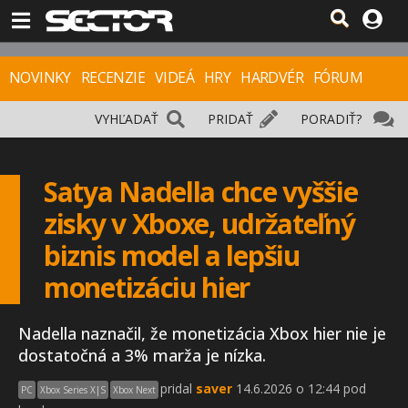
NOVINKY
RECENZIE
VIDEÁ
HRY
HARDVÉR
FÓRUM
VYHĽADAŤ
PRIDAŤ
PORADIŤ?
Satya Nadella chce vyššie
zisky v Xboxe, udržateľný
biznis model a lepšiu
monetizáciu hier
Nadella naznačil, že monetizácia Xbox hier nie je
dostatočná a 3% marža je nízka.
pridal
saver
14.6.2026 o 12:44 pod
PC
Xbox Series X|S
Xbox Next