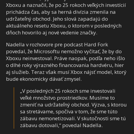
Xboxu a naznačil, že po 25 rokoch veľkých investícií
prichádza čas, aby sa herná divízia zmenila na
udržateľný obchod. Jeho slová zapadajú do
aktuálneho resetu Xboxu, o ktorom v posledných
dňoch hovorilo aj nové vedenie značky.
Nadella v rozhovore pre podcast Hard Fork
povedal, že Microsoftu nemožno vyčítať, že by do
Xboxu neinvestoval. Práve naopak, podľa neho išlo
o dlhé roky výrazného financovania hardvéru, hier
aj služieb. Teraz však musí Xbox nájsť model, ktorý
bude ekonomicky dávať zmysel.
„V posledných 25 rokoch sme investovali
veľké množstvo prostriedkov. Musíme to
zmeniť na udržateľný obchod. Výzva, s ktorou
sa stretávame, spočíva v tom, že sme túto
zábavu nemonetizovali. V skutočnosti sme tú
zábavu dotovali,“ povedal Nadella.