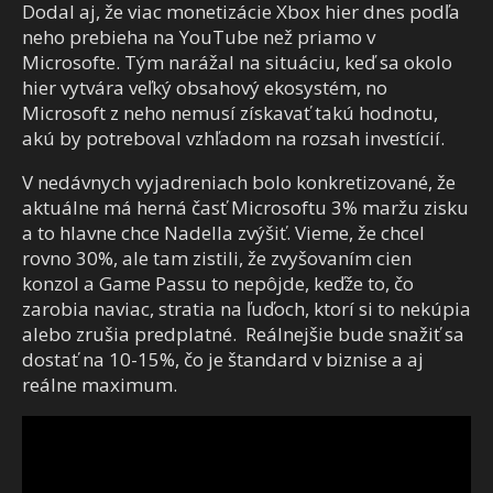
Dodal aj, že viac monetizácie Xbox hier dnes podľa
neho prebieha na YouTube než priamo v
Microsofte. Tým narážal na situáciu, keď sa okolo
hier vytvára veľký obsahový ekosystém, no
Microsoft z neho nemusí získavať takú hodnotu,
akú by potreboval vzhľadom na rozsah investícií.
V nedávnych vyjadreniach bolo konkretizované, že
aktuálne má herná časť Microsoftu 3% maržu zisku
a to hlavne chce Nadella zvýšiť. Vieme, že chcel
rovno 30%, ale tam zistili, že zvyšovaním cien
konzol a Game Passu to nepôjde, keďže to, čo
zarobia naviac, stratia na ľuďoch, ktorí si to nekúpia
alebo zrušia predplatné. Reálnejšie bude snažiť sa
dostať na 10-15%, čo je štandard v biznise a aj
reálne maximum.