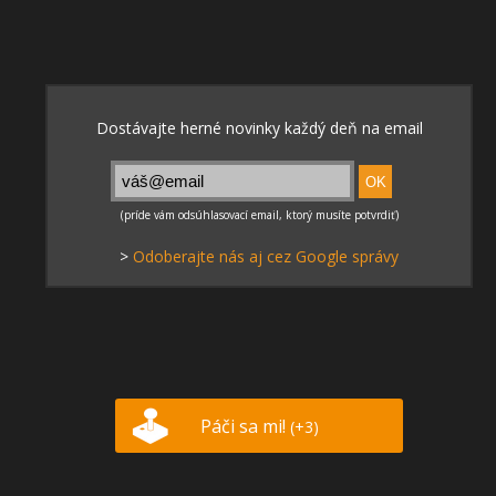
>
Odoberajte nás aj cez Google správy
Páči sa mi!
(+3)