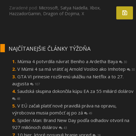
Zaradené pod:
Microsoft
,
Satya Nadella
,
Xbox
,
HazzadorGamin
,
Dragon of Dojima
,
X
NAJČÍTANEJŠIE ČLÁNKY TÝŽDŇA
Múmia 4 potvrdila návrat Beniho a Ardetha Baya
30
V Múmii 4 sa má vrátiť aj Arnold Vosloo ako Imhotep
30
GTA VI prinesie rozšírenú ukážku na Netflix a to 27.
augusta
107
Saudská skupina dokončila kúpu EA za 55 miliárd dolárov
48
V EÚ začali platiť nové pravidlá práva na opravu,
výrobcovia musia pomôcť aj po zá
49
Spider-Man: Brand New Day podľa odhadov otvoril na
927 miliónoch dolárov
43
10 hier, ktoré posunuli hranie vpred
28