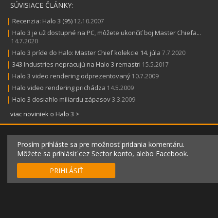
SÚVISIACE ČLÁNKY:
|
Recenzia: Halo 3 (95)
12.10.2007
|
Halo 3 je už dostupné na PC, môžete ukončiť boj Master Chiefa...
14.7.2020
|
Halo 3 príde do Halo: Master Chief kolekcie 14. júla
7.7.2020
|
343 Industries nepracujú na Halo 3 remastri
15.5.2017
|
Halo 3 video rendering odprezentovaný
10.7.2009
|
Halo video rendering prichádza
14.5.2009
|
Halo 3 dosiahlo miliardu zápasov
3.3.2009
viac noviniek o Halo 3 >
Prosím prihláste sa pre možnosť pridania komentáru.
Môžete sa prihlásiť cez Sector konto, alebo Facebook.
PRIHLÁSIŤ