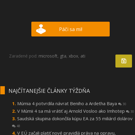
Páči sa mi!
Zaradené pod:
microsoft
,
gta
,
xbox
,
ati
NAJČÍTANEJŠIE ČLÁNKY TÝŽDŇA
Múmia 4 potvrdila návrat Beniho a Ardetha Baya
30
V Múmii 4 sa má vrátiť aj Arnold Vosloo ako Imhotep
30
Saudská skupina dokončila kúpu EA za 55 miliárd dolárov
48
V EÚ začali platiť nové pravidlá práva na opravu,