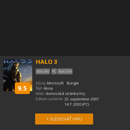
HALO 3
Xbox 360
PC
Xbox One
Vývoj:
Microsoft
/
Bungie
9.5
Štýl:
Akcia
Web:
domovská stránka hry
Dátum vydania:
25. september 2007
14.7. 2020 (PC)
+ SLEDOVAŤ HRU