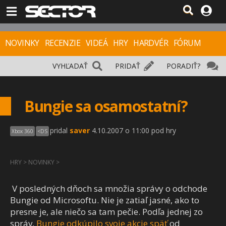
NOVINKY
RECENZIE
VIDEÁ
HRY
HARDVÉR
FÓRUM
VYHĽADAŤ
PRIDAŤ
PORADIŤ?
Bungie sa osamostatní?
pridal
saver
4.10.2007 o 11:00 pod hry
Xbox 360
<
DS
HRY
>
NOVINKY
>
V posledných dňoch sa množia správy o odchode
Bungie od Microsoftu. Nie je zatiaľ jasné, ako to
presne je, ale niečo sa tam pečie. Podľa jednej zo
správ,
Bungie odkúpilo svoje akcie späť
od