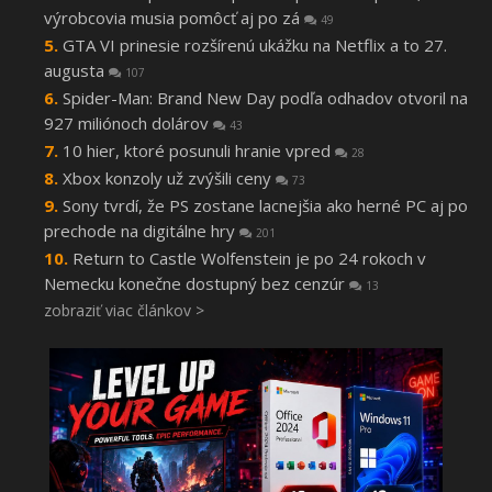
výrobcovia musia pomôcť aj po zá
49
GTA VI prinesie rozšírenú ukážku na Netflix a to 27.
augusta
107
Spider-Man: Brand New Day podľa odhadov otvoril na
927 miliónoch dolárov
43
10 hier, ktoré posunuli hranie vpred
28
Xbox konzoly už zvýšili ceny
73
Sony tvrdí, že PS zostane lacnejšia ako herné PC aj po
prechode na digitálne hry
201
Return to Castle Wolfenstein je po 24 rokoch v
Nemecku konečne dostupný bez cenzúr
13
zobraziť viac článkov >