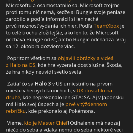
Microsoftu a osamostatnilo sa. Microsoft zrejme
proti tomu nič nemá, keďže si Bungie svoje peniaze
zarobilo a podľa informácií si len nechá
prvú možnosť vydania ich hier. Podľa
TeamXbox
je
to celé trochu zložitejšie, ako len to, že Microsoft
necháva Bungie odísť, alebo Bungie odchádza. Vraj
sa 12. októbra dozvieme viac.
Popritom všetkom sa
objavili obrázky a videá
z Halo na DS
, kde hra vyzerala dosť slušne. Škoda,
že hra nikdy neuvidí svetlo sveta.
Zatiaľ čo sa
Halo 3
v US umiestnilo na prvom
mieste v herných launchoch, v
UK dosiahlo na
druhé
, kde neprekonalo len GTA: SA. Aj v Japonsku
má Halo svoj úspech a je
prvé v týždennom
rebríčku
, kde prekonalo aj Pokémona.
Vieme,
kto je Master Chief
! Odhalenie má naozaj
niečo do seba a vďaka nemu do seba niektoré veci