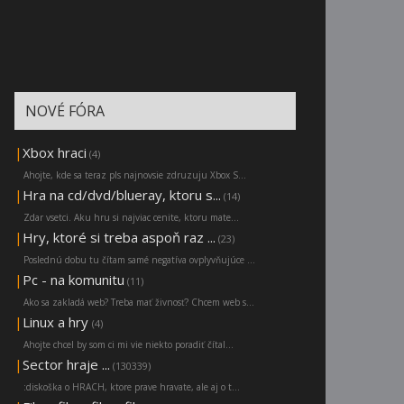
NOVÉ FÓRA
|
Xbox hraci
(4)
Ahojte, kde sa teraz pls najnovsie zdruzuju Xbox S...
|
Hra na cd/dvd/blueray, ktoru s...
(14)
Zdar vsetci. Aku hru si najviac cenite, ktoru mate...
|
Hry, ktoré si treba aspoň raz ...
(23)
Poslednú dobu tu čítam samé negatíva ovplyvňujúce ...
|
Pc - na komunitu
(11)
Ako sa zakladá web? Treba mať živnosť? Chcem web s...
|
Linux a hry
(4)
Ahojte chcel by som ci mi vie niekto poradiť čítal...
|
Sector hraje ...
(130339)
:diskoška o HRACH, ktore prave hravate, ale aj o t...