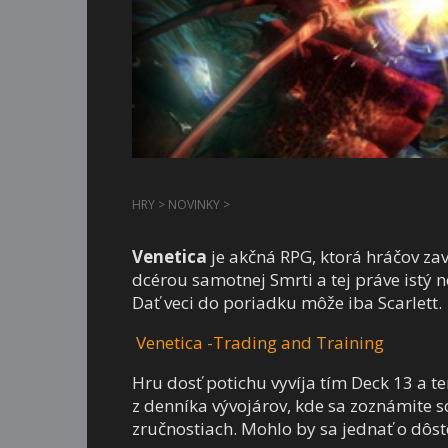
HRY
>
NOVINKY
>
Venetica
je akčná RPG, ktorá hráčov zave
dcérou samotnej Smrti a tej práve istý 
Dať veci do poriadku môže iba Scarlett.
Venetica -Trading and Training
Hru dosť potichu vyvíja tím Deck 13 a t
z denníka vývojárov, kde sa zoznámite 
zručnostiach. Mohlo by sa jednať o dôst