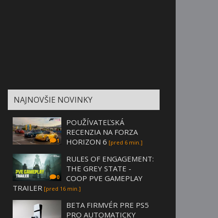
NAJNOVŠIE NOVINKY
POUŽÍVATEĽSKÁ
RECENZIA NA FORZA
HORIZON 6
1
[pred 6 min.]
RULES OF ENGAGEMENT:
THE GREY STATE -
COOP PVE GAMEPLAY
0
TRAILER
[pred 16 min.]
BETA FIRMVÉR PRE PS5
PRO AUTOMATICKY