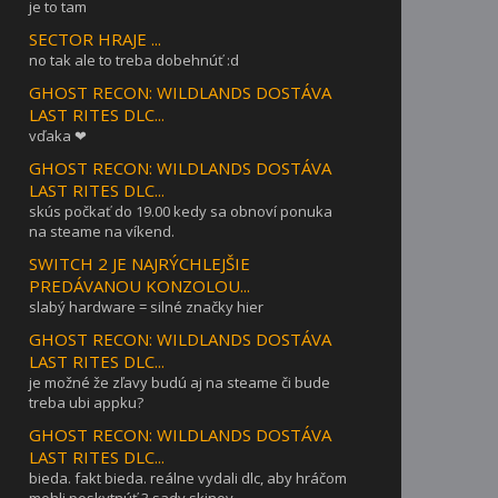
je to tam
SECTOR HRAJE ...
no tak ale to treba dobehnúť :d
GHOST RECON: WILDLANDS DOSTÁVA
LAST RITES DLC...
vďaka ❤
GHOST RECON: WILDLANDS DOSTÁVA
LAST RITES DLC...
skús počkať do 19.00 kedy sa obnoví ponuka
na steame na víkend.
SWITCH 2 JE NAJRÝCHLEJŠIE
PREDÁVANOU KONZOLOU...
slabý hardware = silné značky hier
GHOST RECON: WILDLANDS DOSTÁVA
LAST RITES DLC...
je možné že zľavy budú aj na steame či bude
treba ubi appku?
GHOST RECON: WILDLANDS DOSTÁVA
LAST RITES DLC...
bieda. fakt bieda. reálne vydali dlc, aby hráčom
mohli poskytnúť 3 sady skinov. ...