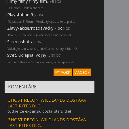
|
Filmy filmy filmy film...
(48842)
O filmoch. Hádam chápete....
|
Playstation 5
(2235)
Playstation 5 fórum - Všetko týkajúc sa tejto plat...
|
Zľavy/akcie/rozdávačky - pc
(402)
Ahojte, všimol som si (alebo som aspoň nenašiel...
|
Screenshots
(66965)
Vkladajte sem vaše zaujímavé screenshoty z hier. O...
|
Svet, ukrajina, vojny ...
(57107)
Sem môžete dávať správy zo sveta, o Ukrajine a ďal...
VYTVORIŤ
VIAC FÓR
KOMENTÁRE
GHOST RECON: WILDLANDS DOSTÁVA
LAST RITES DLC...
čudné, že expanziu dostal starší diel
GHOST RECON: WILDLANDS DOSTÁVA
LAST RITES DLC...