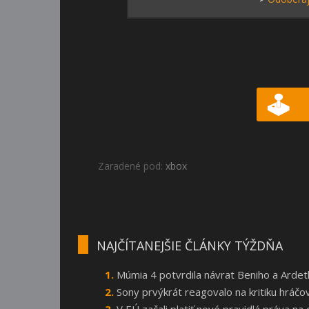
Zaradené pod:
xbox
NAJČÍTANEJŠIE ČLÁNKY TÝŽDŇA
Múmia 4 potvrdila návrat Beniho a Arde
Sony prvýkrát reagovalo na kritiku hráčo
V EÚ začali platiť nové pravidlá práva n