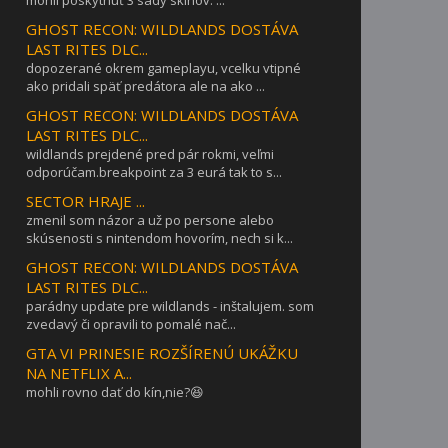
GHOST RECON: WILDLANDS DOSTÁVA
LAST RITES DLC...
dopozerané okrem gameplayu, vcelku vtipné
ako pridali späť predátora ale na ako ...
GHOST RECON: WILDLANDS DOSTÁVA
LAST RITES DLC...
wildlands prejdené pred pár rokmi, veľmi
odporúčam.breakpoint za 3 eurá tak to s...
SECTOR HRAJE ...
zmenil som názor a už po persone alebo
skúsenosti s nintendom hovorím, nech si k...
GHOST RECON: WILDLANDS DOSTÁVA
LAST RITES DLC...
parádny update pre wildlands - inštalujem. som
zvedavý či opravili to pomalé nač...
GTA VI PRINESIE ROZŠÍRENÚ UKÁŽKU
NA NETFLIX A...
mohli rovno dať do kín,nie?😆