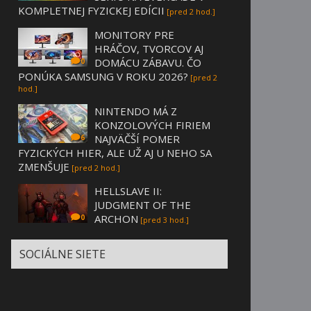
KOMPLETNEJ FYZICKEJ EDÍCII
[pred 2 hod.]
MONITORY PRE
HRÁČOV, TVORCOV AJ
DOMÁCU ZÁBAVU. ČO
0
PONÚKA SAMSUNG V ROKU 2026?
[pred 2
hod.]
NINTENDO MÁ Z
KONZOLOVÝCH FIRIEM
NAJVÄČŠÍ POMER
6
FYZICKÝCH HIER, ALE UŽ AJ U NEHO SA
ZMENŠUJE
[pred 2 hod.]
HELLSLAVE II:
JUDGMENT OF THE
ARCHON
0
[pred 3 hod.]
SOCIÁLNE SIETE