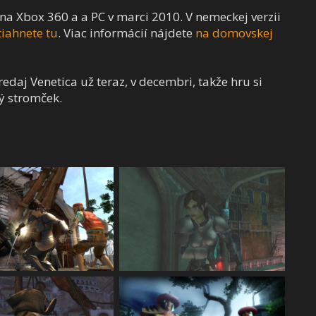
ť na Xbox 360 a a PC v marci 2010. V nemeckej verzii
iahnete tu
. Viac informácií nájdete
na domovskej
redaj Venetica už teraz, v decembri, takže hru si
ý stromček.