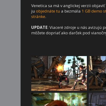
Venetica sa má v anglickej verzii objavi
ju
objednáte tu
a bezmála
1 GB demo st
stránke
.
UPDATE
: Viaceré zdroje u nás avizujú p
môžete dopriať ako darček pod vianočn