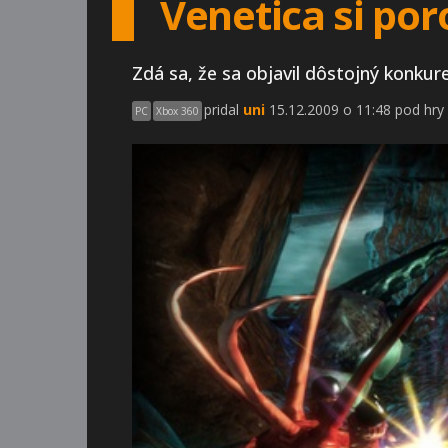
Venetica si por
Zdá sa, že sa objavil dôstojný konkure
pridal
uni
15.12.2009 o 11:48 pod hry
PC
Xbox 360