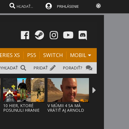
PRIHLÁSENIE
ERIES XS
PS5
SWITCH
MOBIL
VYHĽADAŤ
PRIDAŤ
PORADIŤ?
28
28
10 HIER, KTORÉ
V MÚMII 4 SA MÁ
POSUNULI HRANIE
VRÁTIŤ AJ ARNOLD
VPRED
VOSLOO AK