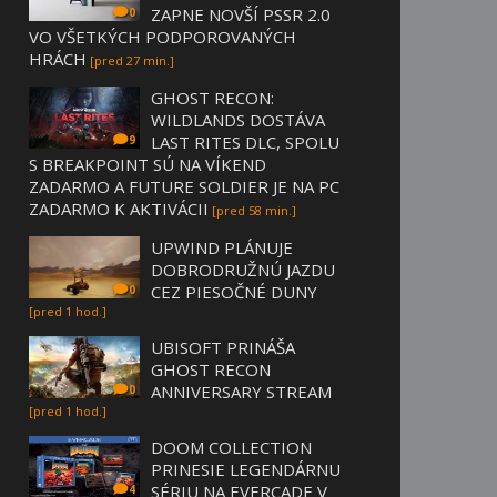
ZAPNE NOVŠÍ PSSR 2.0
0
VO VŠETKÝCH PODPOROVANÝCH
HRÁCH
[pred 27 min.]
GHOST RECON:
WILDLANDS DOSTÁVA
LAST RITES DLC, SPOLU
9
S BREAKPOINT SÚ NA VÍKEND
ZADARMO A FUTURE SOLDIER JE NA PC
ZADARMO K AKTIVÁCII
[pred 58 min.]
UPWIND PLÁNUJE
DOBRODRUŽNÚ JAZDU
CEZ PIESOČNÉ DUNY
0
[pred 1 hod.]
UBISOFT PRINÁŠA
GHOST RECON
ANNIVERSARY STREAM
0
[pred 1 hod.]
DOOM COLLECTION
PRINESIE LEGENDÁRNU
SÉRIU NA EVERCADE V
4