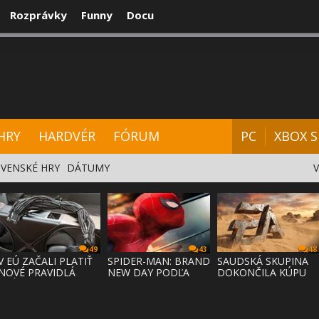
Rozprávky
Funny
Docu
CENZIE
VIDEÁ
HARDVÉR
FÓRUM
HRY
HARDVÉR
FÓRUM
PC
XBOX S
VENSKÉ HRY
DÁTUMY
49
43
48
V EÚ ZAČALI PLATIŤ
SPIDER-MAN: BRAND
SAUDSKÁ SKUPINA
NOVÉ PRAVIDLÁ
NEW DAY PODĽA
DOKONČILA KÚPU
PRÁVA NA
ODHADOV OT
EA ZA 55 MI