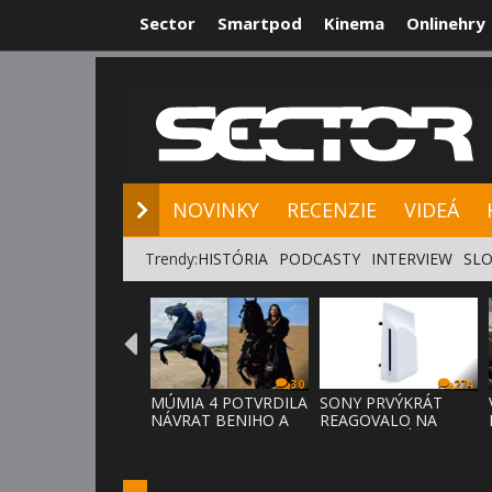
Sector
Smartpod
Kinema
Onlinehry
NOVINKY
RE
NOVINKY
RECENZIE
VIDEÁ
Trendy:
HISTÓRIA
PODCASTY
INTERVIEW
SLO
30
274
MÚMIA 4 POTVRDILA
SONY PRVÝKRÁT
NÁVRAT BENIHO A
REAGOVALO NA
ARDETHA
KRITIKU HRÁČOV,