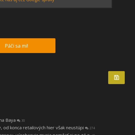
Páči sa mi!
tha Baya
30
v, od konca retailových hier však neustúpi
274
a opravu, výrobcovia musia pomôcť aj po zá