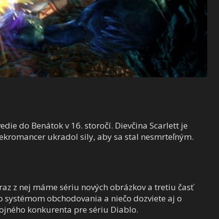
die do Benátok v 16. storočí. Dievčina Scarlett je
nekromancer ukradol sily, aby sa stal nesmrteľným.
eraz z nej máme sériu nových obrázkov a tretiu časť
so systémom obchodovania a niečo dozviete aj o
ojného konkurenta pre sériu Diablo.