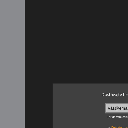
>
Odoberaj