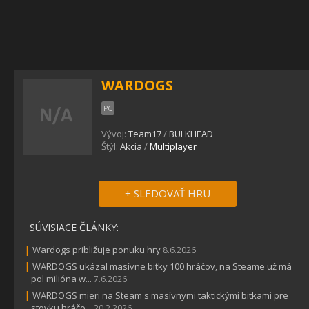
WARDOGS
PC
Vývoj:
Team17
/
BULKHEAD
Štýl:
Akcia
/
Multiplayer
+ SLEDOVAŤ HRU
SÚVISIACE ČLÁNKY:
|
Wardogs približuje ponuku hry
8.6.2026
|
WARDOGS ukázal masívne bitky 100 hráčov, na Steame už má
pol milióna w...
7.6.2026
|
WARDOGS mieri na Steam s masívnymi taktickými bitkami pre
stovku hráčo...
20.2.2026