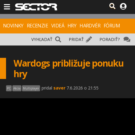
NOVINKY
RECENZIE
VIDEÁ
HRY
HARDVÉR
FÓRUM
VYHĽADAŤ
PRIDAŤ
PORADIŤ?
Wardogs približuje ponuku
hry
pridal
saver
7.6.2026 o 21:55
PC
Akcia
Multiplayer