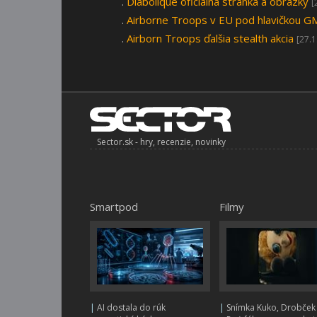
.
Diabolique oficiálna stránka a obrázky
[
.
Airborne Troops v EU pod hlavičkou G
.
Airborn Troops ďalšia stealth akcia
[27.1
Sector.sk - hry, recenzie, novinky
Smartpod
Filmy
|
AI dostala do rúk
|
Snímka Kuko, Drobček