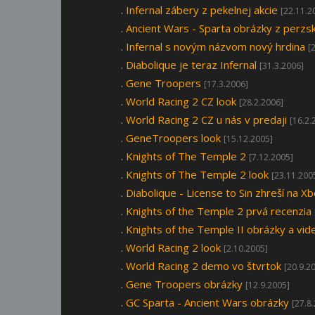
.
Infernal zábery z pekelnej akcie
[22.11.2
.
Ancient Wars - Sparta obrázky z perzs
.
Infernal s novým názvom nový hrdina
[
.
Diabolique je teraz Infernal
[31.3.2006]
.
Gene Troopers
[17.3.2006]
.
World Racing 2 CZ look
[28.2.2006]
.
World Racing 2 CZ u nás v predaji
[16.2.
.
GeneTroopers look
[15.12.2005]
.
Knights of The Temple 2
[7.12.2005]
.
Knights of The Temple 2 look
[23.11.200
.
Diabolique - License to Sin zhreší na 
.
Knights of the Temple 2 prvá recenzia
.
Knights of the Temple II obrázky a vid
.
World Racing 2 look
[2.10.2005]
.
World Racing 2 demo vo štvrtok
[20.9.2
.
Gene Troopers obrázky
[12.9.2005]
.
GC Sparta - Ancient Wars obrázky
[27.8