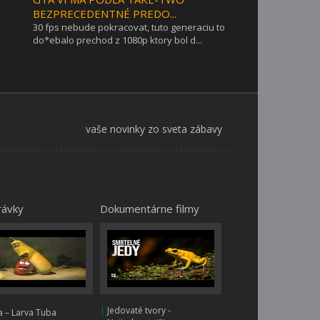
BEZPRECEDENTNÉ PREDO...
30 fps nebude pokracovat, tuto generaciu to
do*ebalo prechod z 1080p ktory bol d...
vaše novinky zo sveta zábavy
rávky
Dokumentárne filmy
|
Jedovaté tvory -
 – Larva Tuba