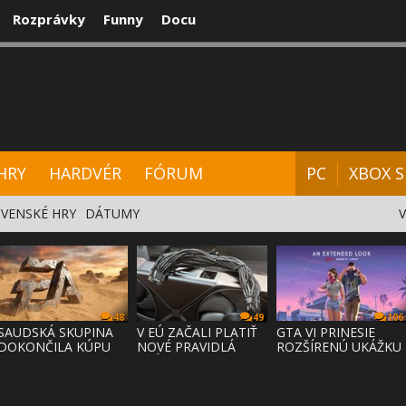
Rozprávky
Funny
Docu
CENZIE
VIDEÁ
HARDVÉR
FÓRUM
HRY
HARDVÉR
FÓRUM
PC
XBOX S
VENSKÉ HRY
DÁTUMY
48
49
106
SAUDSKÁ SKUPINA
V EÚ ZAČALI PLATIŤ
GTA VI PRINESIE
DOKONČILA KÚPU
NOVÉ PRAVIDLÁ
ROZŠÍRENÚ UKÁŽKU
EA ZA 55 MI
PRÁVA NA
NA NETFLI