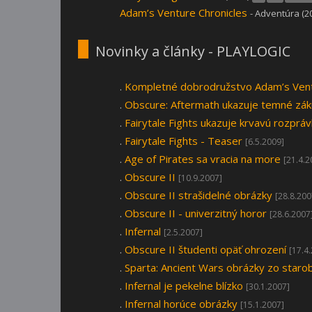
Adam’s Venture Chronicles
- Adventúra (2
Novinky a články - PLAYLOGIC
.
Kompletné dobrodružstvo Adam’s Vent
.
Obscure: Aftermath ukazuje temné zák
.
Fairytale Fights ukazuje krvavú rozprá
.
Fairytale Fights - Teaser
[6.5.2009]
.
Age of Pirates sa vracia na more
[21.4.2
.
Obscure II
[10.9.2007]
.
Obscure II strašidelné obrázky
[28.8.200
.
Obscure II - univerzitný horor
[28.6.2007
.
Infernal
[2.5.2007]
.
Obscure II študenti opäť ohrození
[17.4
.
Sparta: Ancient Wars obrázky zo staro
.
Infernal je pekelne blízko
[30.1.2007]
.
Infernal horúce obrázky
[15.1.2007]