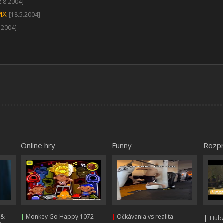
2.8.2004]
MX
[18.5.2004]
.2004]
Online hry
Funny
Rozp
 &
|
Monkey Go Happy 1072
|
Očkávania vs realita
|
Huba