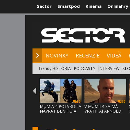
Sector
Smartpod
Kinema
Onlinehry
NOVINKY
RE
NOVINKY
RECENZIE
VIDEÁ
Trendy:
HISTÓRIA
PODCASTY
INTERVIEW
SLO
30
30
MÚMIA 4 POTVRDILA
V MÚMII 4 SA MÁ
NÁVRAT BENIHO A
VRÁTIŤ AJ ARNOLD
ARDETHA
VOSLOO AK