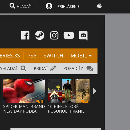
PRIHLÁSENIE
ERIES XS
PS5
SWITCH
MOBIL
VYHĽADAŤ
PRIDAŤ
PORADIŤ?
43
28
SPIDER-MAN: BRAND
10 HIER, KTORÉ
NEW DAY PODĽA
POSUNULI HRANIE
ODHADOV OT
VPRED