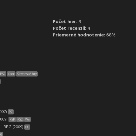
Počet hier:
9
Počet recenzii:
4
Priemerné hodnotenie:
68%
PS2
Xbox
Slovenské hry
007)
PC
2009)
PSP
PS2
Wii
p
- RPG (2009)
PC
60