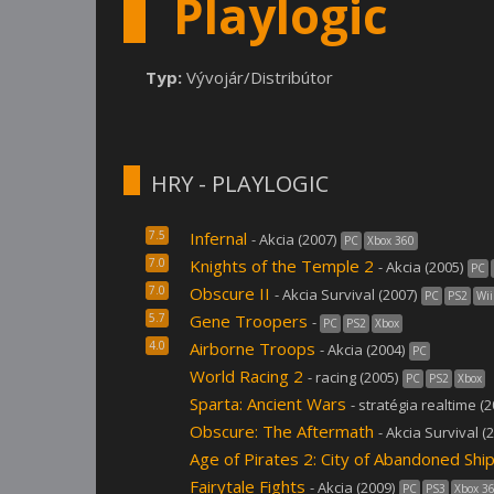
Playlogic
Typ:
Vývojár/Distribútor
HRY - PLAYLOGIC
7.5
Infernal
- Akcia (2007)
PC
Xbox 360
7.0
Knights of the Temple 2
- Akcia (2005)
PC
7.0
Obscure II
- Akcia Survival (2007)
PC
PS2
Wii
5.7
Gene Troopers
-
PC
PS2
Xbox
4.0
Airborne Troops
- Akcia (2004)
PC
World Racing 2
- racing (2005)
PC
PS2
Xbox
Sparta: Ancient Wars
- stratégia realtime (2
Obscure: The Aftermath
- Akcia Survival (
Age of Pirates 2: City of Abandoned Shi
Fairytale Fights
- Akcia (2009)
PC
PS3
Xbox 3