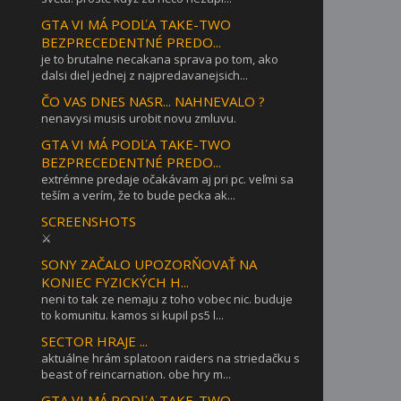
GTA VI MÁ PODĽA TAKE-TWO
BEZPRECEDENTNÉ PREDO...
je to brutalne necakana sprava po tom, ako
dalsi diel jednej z najpredavanejsich...
ČO VAS DNES NASR... NAHNEVALO ?
nenavysi musis urobit novu zmluvu.
GTA VI MÁ PODĽA TAKE-TWO
BEZPRECEDENTNÉ PREDO...
extrémne predaje očakávam aj pri pc. veľmi sa
teším a verím, že to bude pecka ak...
SCREENSHOTS
⚔
SONY ZAČALO UPOZORŇOVAŤ NA
KONIEC FYZICKÝCH H...
neni to tak ze nemaju z toho vobec nic. buduje
to komunitu. kamos si kupil ps5 l...
SECTOR HRAJE ...
aktuálne hrám splatoon raiders na striedačku s
beast of reincarnation. obe hry m...
GTA VI MÁ PODĽA TAKE-TWO