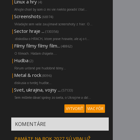
|
Linux a hry
(4)
Ahojte chcel by som ci mi vie niekto poradiť čítal...
|
Screenshots
(66974)
Vkladajte sem vaše zaujímavé screenshoty z hier. O...
|
Sector hraje ...
(130356)
:diskoška o HRACH, ktore prave hravate, ale aj o t...
|
Filmy filmy filmy film...
(48862)
O filmoch. Hádam chápete....
|
Hudba
(2)
Fórum určené pre hudobné témy...
|
Metal & rock
(8096)
diskusia o tvrdej hudbe...
|
Svet, ukrajina, vojny ...
(57133)
Sem môžete dávať správy zo sveta, o Ukrajine a ďal...
VYTVORIŤ
VIAC FÓR
KOMENTÁRE
PAMÄTE NA ROK 2027 SÚ VRAJ UŽ