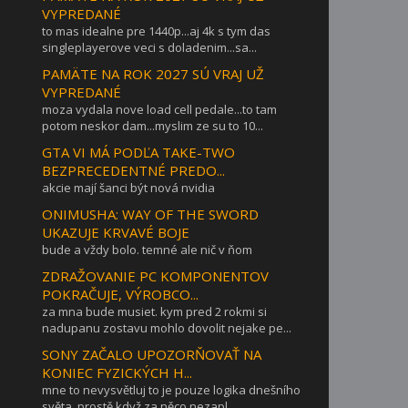
VYPREDANÉ
to mas idealne pre 1440p...aj 4k s tym das
singleplayerove veci s doladenim...sa...
PAMÄTE NA ROK 2027 SÚ VRAJ UŽ
VYPREDANÉ
moza vydala nove load cell pedale...to tam
potom neskor dam...myslim ze su to 10...
GTA VI MÁ PODĽA TAKE-TWO
BEZPRECEDENTNÉ PREDO...
akcie mají šanci být nová nvidia
ONIMUSHA: WAY OF THE SWORD
UKAZUJE KRVAVÉ BOJE
bude a vždy bolo. temné ale nič v ňom
ZDRAŽOVANIE PC KOMPONENTOV
POKRAČUJE, VÝROBCO...
za mna bude musiet. kym pred 2 rokmi si
nadupanu zostavu mohlo dovolit nejake pe...
SONY ZAČALO UPOZORŇOVAŤ NA
KONIEC FYZICKÝCH H...
mne to nevysvětluj to je pouze logika dnešního
světa. prostě když za něco nezapl...