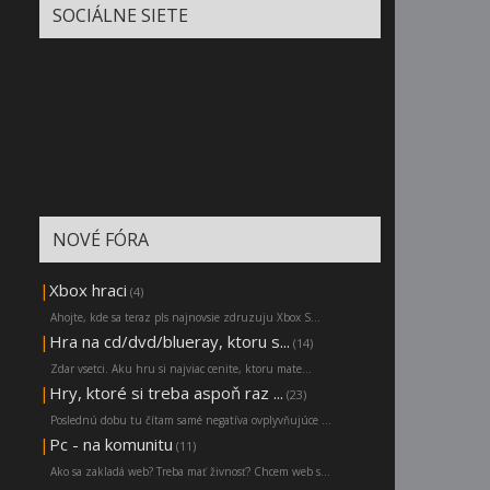
SOCIÁLNE SIETE
NOVÉ FÓRA
|
Xbox hraci
(4)
Ahojte, kde sa teraz pls najnovsie zdruzuju Xbox S...
|
Hra na cd/dvd/blueray, ktoru s...
(14)
Zdar vsetci. Aku hru si najviac cenite, ktoru mate...
|
Hry, ktoré si treba aspoň raz ...
(23)
Poslednú dobu tu čítam samé negatíva ovplyvňujúce ...
|
Pc - na komunitu
(11)
Ako sa zakladá web? Treba mať živnosť? Chcem web s...