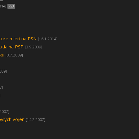
014)
PS3
ure mieri na PSN
[16.1.2014]
utia na PSP
[3.9.2009]
vku
[3.7.2009]
009]
7]
]
.2007]
bylých vojen
[14.2.2007]