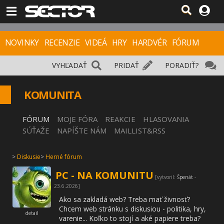
NOVINKY
RECENZIE
VIDEÁ
HRY
HARDVÉR
FÓRUM
VYHĽADAŤ
PRIDAŤ
PORADIŤ?
KOMUNITA
FÓRUM
MOJE FÓRA
REAKCIE
HLASOVANIA
SÚŤAŽE
NAPÍŠTE NÁM
MAILLIST&RSS
>
Diskusie
>
Herné fórum
PC - NA KOMUNITU
[vytvoril:
Špenát
-
23.6.2026]
Ako sa zakladá web? Treba mať živnosť?
Chcem web stránku s diskusiou - politika, hry,
detail
varenie... Koľko to stojí a aké papiere treba?