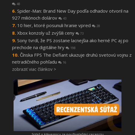
48
Spider-Man: Brand New Day podľa odhadov otvoril na
927 miliónoch dolárov
43
10 hier, ktoré posunuli hranie vpred
28
Xbox konzoly už zvýšili ceny
73
Sony tvrdí, že PS zostane lacnejšia ako herné PC aj po
prechode na digitálne hry
198
Čínska FPS The Defiant ukazuje druhú svetovú vojnu z
netradičného pohľadu
16
zobraziť viac článkov >
Súťaž o klávesnicu za používateľskú recenziu