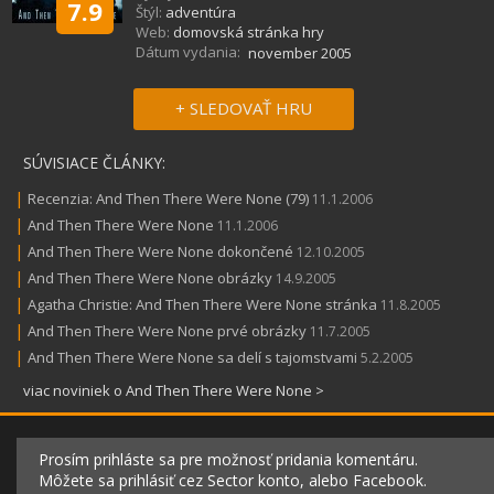
7.9
Štýl:
adventúra
Web:
domovská stránka hry
Dátum vydania:
november 2005
+ SLEDOVAŤ HRU
SÚVISIACE ČLÁNKY:
|
Recenzia: And Then There Were None (79)
11.1.2006
|
And Then There Were None
11.1.2006
|
And Then There Were None dokončené
12.10.2005
|
And Then There Were None obrázky
14.9.2005
|
Agatha Christie: And Then There Were None stránka
11.8.2005
|
And Then There Were None prvé obrázky
11.7.2005
|
And Then There Were None sa delí s tajomstvami
5.2.2005
viac noviniek o And Then There Were None >
Prosím prihláste sa pre možnosť pridania komentáru.
Môžete sa prihlásiť cez Sector konto, alebo Facebook.