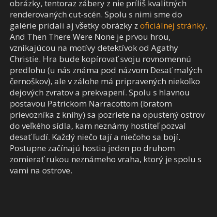
obrázky, tentoraz zábery z nie príliš kvalitných
renderovaných cut-scén. Spolu s nimi sme do
galérie pridali aj všetky obrázky z
oficiálnej stránky
.
And Then There Were None je prvou hrou,
vznikajúcou na motívy detektívok od Agathy
Christie. Hra bude kopírovať svoju rovnomennú
predlohu (u nás známa pod názvom Desať malých
černoškov), ale v zálohe má pripravených niekoľko
dejových zvratov a prekvapení. Spolu s hlavnou
postavou Patrickom Narracottom (bratom
prievozníka z knihy) sa pozriete na opustený ostrov
do veľkého sídla, kam neznámy hostiteľ pozval
desať ľudí. Každý niečo tají a niečoho sa bojí.
Postupne začínajú hostia jeden po druhom
zomierať rukou neznámeho vraha, ktorý je spolu s
vami na ostrove.