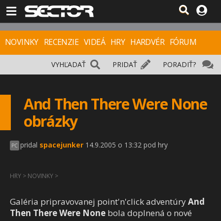
NOVINKY
RECENZIE
VIDEÁ
HRY
HARDVÉR
FÓRUM
VYHĽADAŤ
PRIDAŤ
PORADIŤ?
And Then There Were None
obrázky
pridal
spacejunker
14.9.2005 o 13:32 pod hry
PC
HRY
>
NOVINKY
>
Galéria pripravovanej point'n'click adventúry
And
Then There Were None
bola doplnená o nové