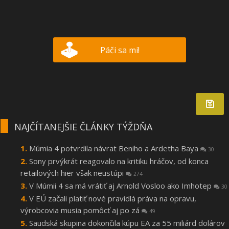
Páči sa mi!
NAJČÍTANEJŠIE ČLÁNKY TÝŽDŇA
Múmia 4 potvrdila návrat Beniho a Ardetha Baya
30
Sony prvýkrát reagovalo na kritiku hráčov, od konca
retailových hier však neustúpi
274
V Múmii 4 sa má vrátiť aj Arnold Vosloo ako Imhotep
30
V EÚ začali platiť nové pravidlá práva na opravu,
výrobcovia musia pomôcť aj po zá
49
Saudská skupina dokončila kúpu EA za 55 miliárd dolárov