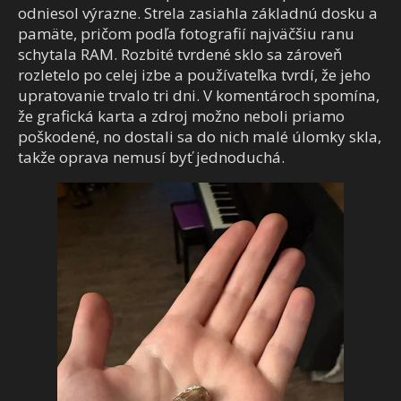
odniesol výrazne. Strela zasiahla základnú dosku a
pamäte, pričom podľa fotografií najväčšiu ranu
schytala RAM. Rozbité tvrdené sklo sa zároveň
rozletelo po celej izbe a používateľka tvrdí, že jeho
upratovanie trvalo tri dni. V komentároch spomína,
že grafická karta a zdroj možno neboli priamo
poškodené, no dostali sa do nich malé úlomky skla,
takže oprava nemusí byť jednoduchá.