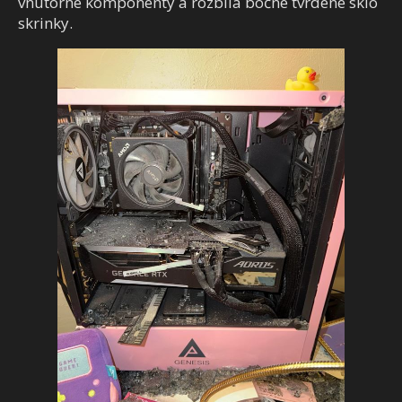
vnútorné komponenty a rozbila bočné tvrdené sklo
skrinky.