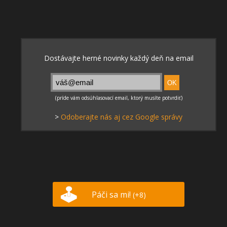
>
Odoberajte nás aj cez Google správy
Páči sa mi!
(+8)