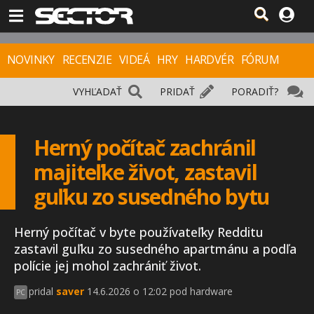
NOVINKY
RECENZIE
VIDEÁ
HRY
HARDVÉR
FÓRUM
VYHĽADAŤ
PRIDAŤ
PORADIŤ?
Herný počítač zachránil
majiteľke život, zastavil
guľku zo susedného bytu
Herný počítač v byte používateľky Redditu
zastavil guľku zo susedného apartmánu a podľa
polície jej mohol zachrániť život.
pridal
saver
14.6.2026 o 12:02 pod hardware
PC