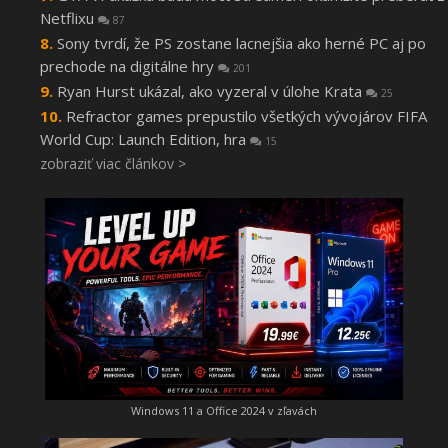
Netflixu
87
Sony tvrdí, že PS zostane lacnejšia ako herné PC aj po
prechode na digitálne hry
201
Ryan Hurst ukázal, ako vyzeral v úlohe Krata
25
Refractor games prepustilo všetkých vývojárov FIFA
World Cup: Launch Edition, hra
15
zobraziť viac článkov >
Windows 11 a Office 2024 v zľavách