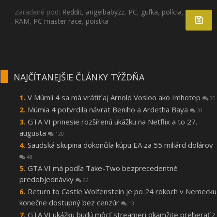
Zaradené pod:
Reddit
,
angelbabyzz
,
PC
,
guľka
,
polícia
,
RAM
,
PC master race
,
poistka
NAJČÍTANEJŠIE ČLÁNKY TÝŽDŇA
V Múmii 4 sa má vrátiť aj Arnold Vosloo ako Imhotep
30
Múmia 4 potvrdila návrat Beniho a Ardetha Baya
31
GTA VI prinesie rozšírenú ukážku na Netflix a to 27.
augusta
120
Saudská skupina dokončila kúpu EA za 55 miliárd dolárov
48
GTA VI má podľa Take-Two bezprecedentné
predobjednávky
66
Return to Castle Wolfenstein je po 24 rokoch v Nemecku
konečne dostupný bez cenzúr
13
GTA VI ukážku budú môcť streameri okamžite preberať z