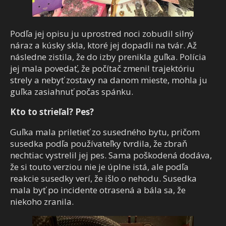
Podľa jej opisu ju uprostred noci zobudil silný
náraz a kúsky skla, ktoré jej dopadli na tvár. Až
následne zistila, že do izby prenikla guľka. Polícia
jej mala povedať, že počítač zmenil trajektóriu
strely a nebyť zostavy na danom mieste, mohla ju
guľka zasiahnuť počas spánku.
Kto to strieľal? Pes?
Guľka mala priletieť zo susedného bytu, pričom
susedka podľa používateľky tvrdila, že zbraň
nechtiac vystrelil jej pes. Sama poškodená dodáva,
že si touto verziou nie je úplne istá, ale podľa
reakcie susedky verí, že išlo o nehodu. Susedka
mala byť po incidente otrasená a bála sa, že
niekoho zranila.