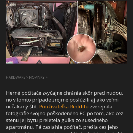
HARDWARE
>
NOVINKY
>
Herné počítače zvyčajne chránia skôr pred nudou,
no v tomto prípade zrejme poslúžili aj ako veľmi
nečakaný štít.
Používateľka Redditu
zverejnila
fotografie svojho poškodeného PC po tom, ako cez
stenu jej bytu preletela guľka zo susedného
apartmánu. Tá zasiahla počítač, prešla cez jeho