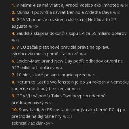
V Múmii 4 sa má vrátiť aj Arnold Vosloo ako Imhotep
30
Múmia 4 potvrdila návrat Beniho a Ardetha Baya
30
GTA VI prinesie rozšírenú ukážku na Netflix a to 27.
augusta
109
Saudská skupina dokončila kúpu EA za 55 miliárd dolárov
48
V EÚ začali platiť nové pravidlá práva na opravu,
výrobcovia musia pomôcť aj po zá
49
Spider-Man: Brand New Day podľa odhadov otvoril na
927 miliónoch dolárov
47
10 hier, ktoré posunuli hranie vpred
28
Return to Castle Wolfenstein je po 24 rokoch v Nemecku
konečne dostupný bez cenzúr
13
GTA VI má podľa Take-Two bezprecedentné
predobjednávky
59
Sony tvrdí, že PS zostane lacnejšia ako herné PC aj po
prechode na digitálne hry
201
zobraziť viac článkov >