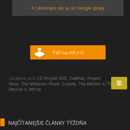
>
Odoberajte nás aj cez Google správy
Páči sa mi!
(+3)
Zaradené pod:
CD Projekt RED
,
Zaklínač
,
Project
Sirius
,
The Molasses Flood
,
Scopely
,
The Witcher 4
,
The
Witcher 3
,
MP1st
NAJČÍTANEJŠIE ČLÁNKY TÝŽDŇA