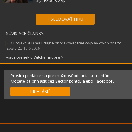
Štýl:
RPG
/
Co-op
+ SLEDOVAŤ HRU
SÚVISIACE ČLÁNKY:
|
CD Projekt RED má údajne pripravovať free-to-play co-op hru zo
sveta Z...
15.6.2026
viac noviniek o Witcher mobile >
Prosím prihláste sa pre možnosť pridania komentáru.
Môžete sa prihlásiť cez Sector konto, alebo Facebook.
PRIHLÁSIŤ