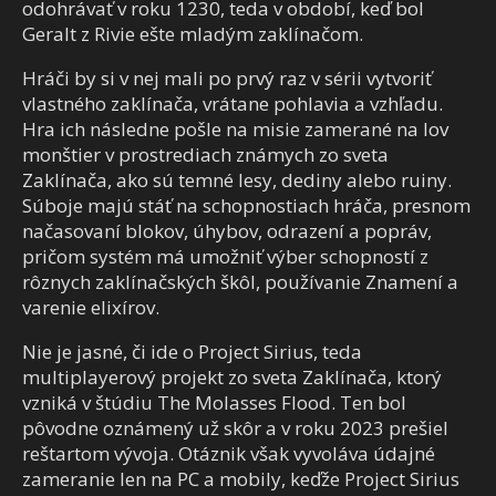
odohrávať v roku 1230, teda v období, keď bol
Geralt z Rivie ešte mladým zaklínačom.
Hráči by si v nej mali po prvý raz v sérii vytvoriť
vlastného zaklínača, vrátane pohlavia a vzhľadu.
Hra ich následne pošle na misie zamerané na lov
monštier v prostrediach známych zo sveta
Zaklínača, ako sú temné lesy, dediny alebo ruiny.
Súboje majú stáť na schopnostiach hráča, presnom
načasovaní blokov, úhybov, odrazení a popráv,
pričom systém má umožniť výber schopností z
rôznych zaklínačských škôl, používanie Znamení a
varenie elixírov.
Nie je jasné, či ide o Project Sirius, teda
multiplayerový projekt zo sveta Zaklínača, ktorý
vzniká v štúdiu The Molasses Flood. Ten bol
pôvodne oznámený už skôr a v roku 2023 prešiel
reštartom vývoja. Otáznik však vyvoláva údajné
zameranie len na PC a mobily, keďže Project Sirius