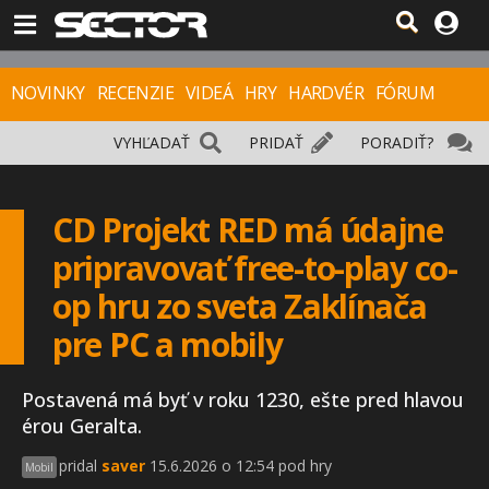
NOVINKY
RECENZIE
VIDEÁ
HRY
HARDVÉR
FÓRUM
VYHĽADAŤ
PRIDAŤ
PORADIŤ?
CD Projekt RED má údajne
pripravovať free-to-play co-
op hru zo sveta Zaklínača
pre PC a mobily
Postavená má byť v roku 1230, ešte pred hlavou
érou Geralta.
pridal
saver
15.6.2026 o 12:54 pod hry
Mobil