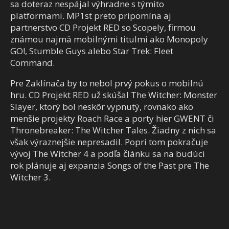
sa doteraz nespájal výhradne s týmito
platformami. MP1st preto pripomína aj
partnerstvo CD Projekt RED so Scopely, firmou
známou najmä mobilnými titulmi ako Monopoly
GO!, Stumble Guys alebo Star Trek: Fleet
Command.
Pre Zaklínača by to nebol prvý pokus o mobilnú
hru. CD Projekt RED už skúšal The Witcher: Monster
Slayer, ktorý bol neskôr vypnutý, rovnako ako
menšie projekty Roach Race a porty hier GWENT či
Thronebreaker: The Witcher Tales. Žiadny z nich sa
však výraznejšie nepresadil. Popri tom pokračuje
vývoj The Witcher 4 a podľa článku sa na budúci
rok plánuje aj expanzia Songs of the Past pre The
Witcher 3.