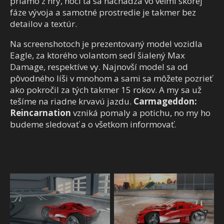
priamo z hry, hoci tá sa nachádza vo veľmi skorej
fáze vývoja a samotné prostredie je takmer bez
detailov a textúr.
Na screenshotoch je prezentovaný model vozidla
Eagle, za ktorého volantom sedí šialený Max
Damage, respektíve vy. Najnovší model sa od
pôvodného líši v mnohom a sami sa môžete pozrieť
ako pokročil za tých takmer 15 rokov. A my sa už
tešíme na riadne krvavú jazdu.
Carmageddon:
Reincarnation
vzniká pomaly a potichu, no my ho
budeme sledovať a o všetkom informovať.