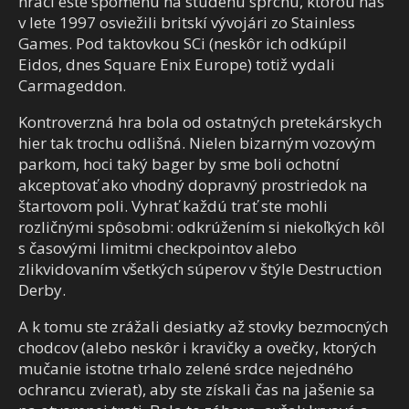
hráči ešte spomenú na studenú sprchu, ktorou nás
v lete 1997 osviežili britskí vývojári zo Stainless
Games. Pod taktovkou SCi (neskôr ich odkúpil
Eidos, dnes Square Enix Europe) totiž vydali
Carmageddon.
Kontroverzná hra bola od ostatných pretekárskych
hier tak trochu odlišná. Nielen bizarným vozovým
parkom, hoci taký bager by sme boli ochotní
akceptovať ako vhodný dopravný prostriedok na
štartovom poli. Vyhrať každú trať ste mohli
rozličnými spôsobmi: odkrúžením si niekoľkých kôl
s časovými limitmi checkpointov alebo
zlikvidovaním všetkých súperov v štýle Destruction
Derby.
A k tomu ste zrážali desiatky až stovky bezmocných
chodcov (alebo neskôr i kravičky a ovečky, ktorých
mučanie istotne trhalo zelené srdce nejedného
ochrancu zvierat), aby ste získali čas na jašenie sa