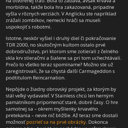
na otvorenej trati. Bola to zábava, avšak krvavá a
morbídna, takže bola hra zakazovaná, prípadne
vyšla v rôznych verziách. V Anglicku ste napríklad
zrážali zombíkov, nemeckí hráči sa museli
uspokojiť s robotmi.
Istotne, neskôr vyšiel i druhý diel či pokračovanie
TDR 2000, no skutočným kultom ostalo prvé
dobrodružstvo, pri ktorom sme zotierali z čelného
skla krv stieračmi a šialene sa pri tom uchechtávali.
Prečo to všetko teraz spomíname? Možno ste už
zaregistrovali, že sa chystá ďalší Carmageddon s
podtitulom Reincarnation.
Nepôjde o žiadny obrovský projekt, za ktorým by
stál veľký vydavateľ. V Stainless chcú len herným
pamätníkom pripomenúť staré, dobré časy. O hre
samotnej sa – okrem myšlienky krvavého
pretekania – nevie nič bližšie. Až teraz sme dostali
možnosť
pozrieť sa na prvé obrázky
. Dokonca