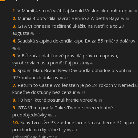
V Múmii 4 sa má vrátiť aj Arnold Vosloo ako Imhotep
30
Múmia 4 potvrdila návrat Beniho a Ardetha Baya
30
GTA VI prinesie rozšírenú ukážku na Netflix a to 27.
augusta
114
Saudská skupina dokončila kúpu EA za 55 miliárd dolárov
48
V EÚ začali platiť nové pravidlá práva na opravu,
výrobcovia musia pomôcť aj po zá
49
Spider-Man: Brand New Day podľa odhadov otvoril na
927 miliónoch dolárov
47
Return to Castle Wolfenstein je po 24 rokoch v Nemecku
konečne dostupný bez cenzúr
13
10 hier, ktoré posunuli hranie vpred
28
GTA VI má podľa Take-Two bezprecedentné
predobjednávky
62
Sony tvrdí, že PS zostane lacnejšia ako herné PC aj po
prechode na digitálne hry
201
zobraziť viac článkov >