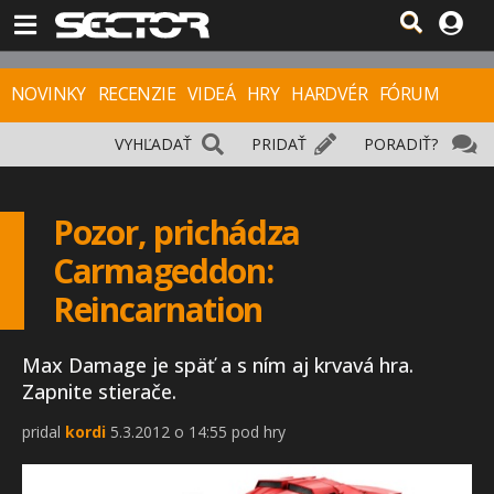
NOVINKY
RECENZIE
VIDEÁ
HRY
HARDVÉR
FÓRUM
VYHĽADAŤ
PRIDAŤ
PORADIŤ?
Pozor, prichádza
Carmageddon:
Reincarnation
Max Damage je späť a s ním aj krvavá hra.
Zapnite stierače.
pridal
kordi
5.3.2012 o 14:55 pod hry