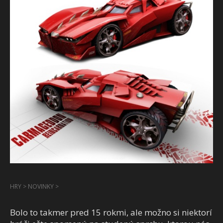
HRY
>
NOVINKY
>
Bolo to takmer pred 15 rokmi, ale možno si niektorí