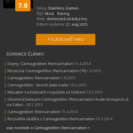
7.0
Vývoj:
Stainless Games
Štýl:
Akcia
/
Racing
Web:
domovská stránka hry
Dátum vydania:
21. máj 2015
+ SLEDOVAŤ HRU
SÚVISIACE ČLÁNKY:
|
Dojmy: Carmageddon: Reincarnation
15.4.2014
|
Recenzia: Carmageddon: Reincarnation (70)
1.6.2015
|
Carmageddon: Reincarnation
1.6.2015
|
Carmageddon - launch date trailer
18.3.2015
|
Masaker na kolesách rozpútate už čoskoro
19.3.2015
|
Otvorená beta pre Carmageddon: Reincarnation bude dostupná už
na Valen...
30.1.2015
|
Carmageddon: Reincarnation
15.4.2014
|
Rozsiahla ukážka z Carmageddon Reincarnation
15.3.2014
viac noviniek o Carmageddon: Reincarnation >