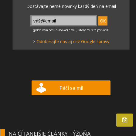
>
Odoberajte nás aj cez Google správy
Páči sa mi!
NAJČÍTANEJŠIE ČLÁNKY TÝŽDŇA