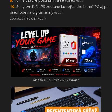
10 hier, ktoré posunuli hranie vpred
28
Sony tvrdí, že PS zostane lacnejšia ako herné PC aj po
prechode na digitálne hry
201
zobraziť viac článkov >
Windows 11 a Office 2024 v zľavách