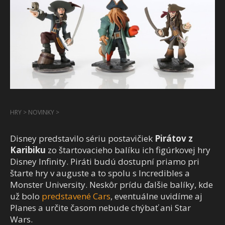
HRY
>
NOVINKY
>
Disney predstavilo sériu postavičiek
Pirátov z
Karibiku
zo štartovacieho balíku ich figúrkovej hry
Disney Infinity. Piráti budú dostupní priamo pri
štarte hry v auguste a to spolu s Incredibles a
Monster University. Neskôr prídu ďalšie balíky, kde
už bolo
predstavené Cars
, eventuálne uvidíme aj
Planes a určite časom nebude chýbať ani Star
Wars.