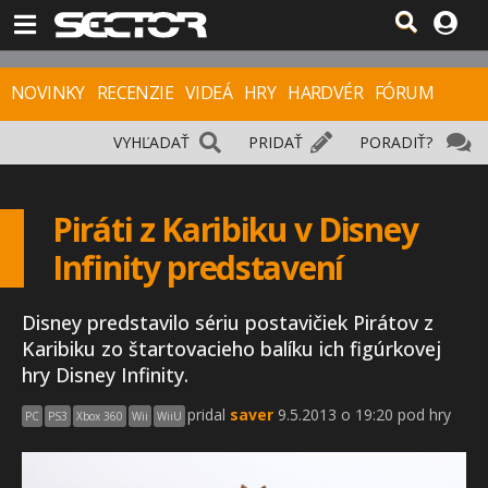
NOVINKY
RECENZIE
VIDEÁ
HRY
HARDVÉR
FÓRUM
VYHĽADAŤ
PRIDAŤ
PORADIŤ?
Piráti z Karibiku v Disney
Infinity predstavení
Disney predstavilo sériu postavičiek Pirátov z
Karibiku zo štartovacieho balíku ich figúrkovej
hry Disney Infinity.
pridal
saver
9.5.2013 o 19:20 pod hry
PC
PS3
Xbox 360
Wii
WiiU