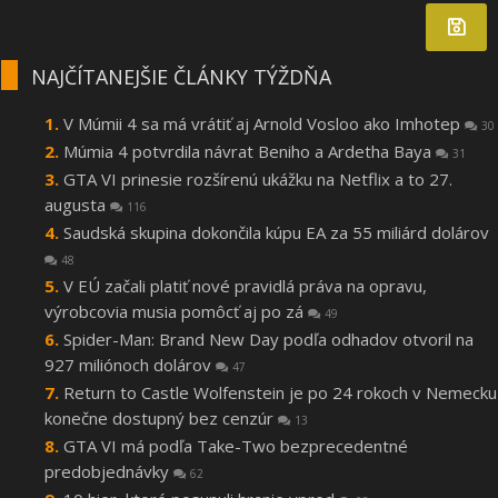
NAJČÍTANEJŠIE ČLÁNKY TÝŽDŇA
V Múmii 4 sa má vrátiť aj Arnold Vosloo ako Imhotep
30
Múmia 4 potvrdila návrat Beniho a Ardetha Baya
31
GTA VI prinesie rozšírenú ukážku na Netflix a to 27.
augusta
116
Saudská skupina dokončila kúpu EA za 55 miliárd dolárov
48
V EÚ začali platiť nové pravidlá práva na opravu,
výrobcovia musia pomôcť aj po zá
49
Spider-Man: Brand New Day podľa odhadov otvoril na
927 miliónoch dolárov
47
Return to Castle Wolfenstein je po 24 rokoch v Nemecku
konečne dostupný bez cenzúr
13
GTA VI má podľa Take-Two bezprecedentné
predobjednávky
62