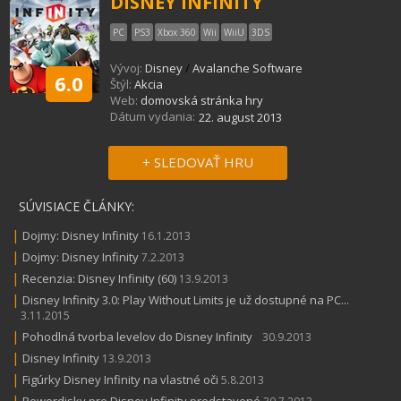
DISNEY INFINITY
PC
PS3
Xbox 360
Wii
WiiU
3DS
Vývoj:
Disney
/
Avalanche Software
6.0
Štýl:
Akcia
Web:
domovská stránka hry
Dátum vydania:
22. august 2013
+ SLEDOVAŤ HRU
SÚVISIACE ČLÁNKY:
|
Dojmy: Disney Infinity
16.1.2013
|
Dojmy: Disney Infinity
7.2.2013
|
Recenzia: Disney Infinity (60)
13.9.2013
|
Disney Infinity 3.0: Play Without Limits je už dostupné na PC...
3.11.2015
|
Pohodlná tvorba levelov do Disney Infinity
30.9.2013
|
Disney Infinity
13.9.2013
|
Figúrky Disney Infinity na vlastné oči
5.8.2013
|