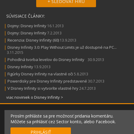
+ SLEDOVAŤ HRU
SÚVISIACE ČLÁNKY:
|
Dojmy: Disney Infinity
16.1.2013
|
Dojmy: Disney Infinity
7.2.2013
|
Recenzia: Disney Infinity (60)
13.9.2013
|
Disney Infinity 3.0: Play Without Limits je už dostupné na PC...
3.11.2015
|
Pohodlná tvorba levelov do Disney Infinity
30.9.2013
|
Disney Infinity
13.9.2013
|
Figúrky Disney Infinity na vlastné oči
5.8.2013
|
Powerdisky pre Disney Infinity predstavené
30.7.2013
|
V Disney Infinity si vytvoríte vlastné hry
24.7.2013
viac noviniek o Disney Infinity >
Prosím prihláste sa pre možnosť pridania komentáru.
Môžete sa prihlásiť cez Sector konto, alebo Facebook.
PRIHLÁSIŤ