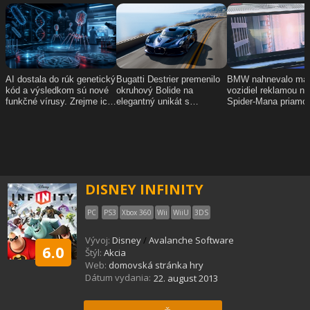
DISNEY INFINITY
PC
PS3
Xbox 360
Wii
WiiU
3DS
Vývoj:
Disney
/
Avalanche Software
6.0
Štýl:
Akcia
Web:
domovská stránka hry
Dátum vydania:
22. august 2013