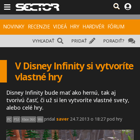
NOVINKY
RECENZIE
VIDEÁ
HRY
HARDVÉR
FÓRUM
VYHĽADAŤ
PRIDAŤ
PORADIŤ?
V Disney Infinity si vytvoríte
vlastné hry
Disney Infinity bude mať ako hernú, tak aj
tvorivú časť, či už si len vytvoríte vlastné svety,
alebo celé hry.
pridal
saver
24.7.2013 o 18:27 pod hry
PC
PS3
Xbox 360
Wii