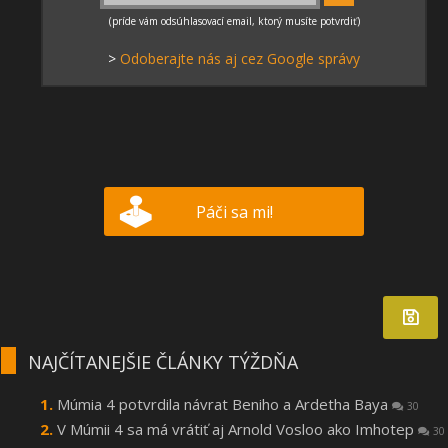
>
Odoberajte nás aj cez Google správy
Páči sa mi!
NAJČÍTANEJŠIE ČLÁNKY TÝŽDŇA
Múmia 4 potvrdila návrat Beniho a Ardetha Baya
30
V Múmii 4 sa má vrátiť aj Arnold Vosloo ako Imhotep
30