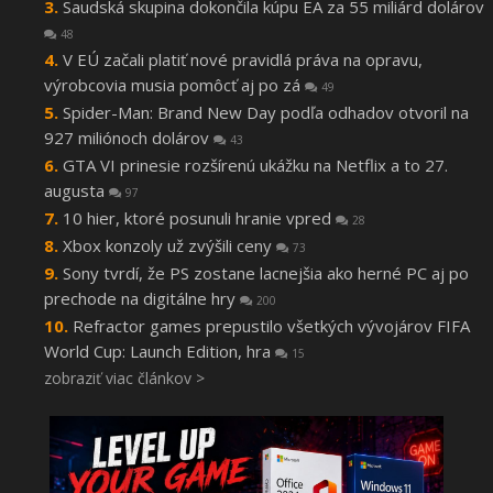
Saudská skupina dokončila kúpu EA za 55 miliárd dolárov
48
V EÚ začali platiť nové pravidlá práva na opravu,
výrobcovia musia pomôcť aj po zá
49
Spider-Man: Brand New Day podľa odhadov otvoril na
927 miliónoch dolárov
43
GTA VI prinesie rozšírenú ukážku na Netflix a to 27.
augusta
97
10 hier, ktoré posunuli hranie vpred
28
Xbox konzoly už zvýšili ceny
73
Sony tvrdí, že PS zostane lacnejšia ako herné PC aj po
prechode na digitálne hry
200
Refractor games prepustilo všetkých vývojárov FIFA
World Cup: Launch Edition, hra
15
zobraziť viac článkov >