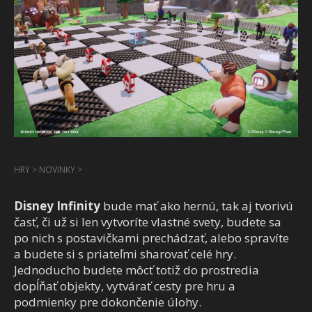
HRY
>
NOVINKY
>
Disney Infinity
bude mať ako hernú, tak aj tvorivú
časť, či už si len vytvoríte vlastné svety, budete sa
po nich s postavičkami prechádzať, alebo spravíte
a budete si s priateľmi sharovať celé hry.
Jednoducho budete môcť totiž do prostredia
dopĺňať objekty, vytvárať cesty pre hru a
podmienky pre dokončenie úlohy.