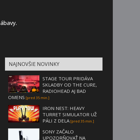
zábavy.
NAJNOVŠIE NOVINKY
STAGE TOUR PRIDÁVA
SKLADBY OD THE CURE,
RADIOHEAD AJ BAD
0
OMENS
[pred 35 min.]
IRON NEST: HEAVY
TURRET SIMULATOR UŽ
PÁLI Z DELA
0
[pred 35 min.]
SONY ZAČALO
UPOZORŇOVAŤ NA