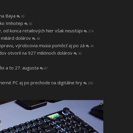
tha Baya
30
 ako Imhotep
30
v, od konca retailových hier však neustúpi
274
 miliárd dolárov
48
a opravu, výrobcovia musia pomôcť aj po zá
49
v otvoril na 927 miliónoch dolárov
43
lix a to 27. augusta
87
 herné PC aj po prechode na digitálne hry
200