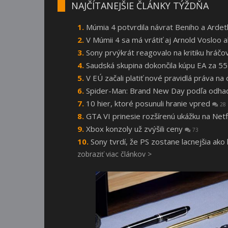
NAJČÍTANEJŠIE ČLÁNKY TÝŽDŇA
Múmia 4 potvrdila návrat Beniho a Arde
V Múmii 4 sa má vrátiť aj Arnold Vosloo
Sony prvýkrát reagovalo na kritiku hráčo
Saudská skupina dokončila kúpu EA za 55
V EÚ začali platiť nové pravidlá práva n
Spider-Man: Brand New Day podľa odhado
10 hier, ktoré posunuli hranie vpred
28
GTA VI prinesie rozšírenú ukážku na Netf
Xbox konzoly už zvýšili ceny
73
Sony tvrdí, že PS zostane lacnejšia ako
zobraziť viac článkov >