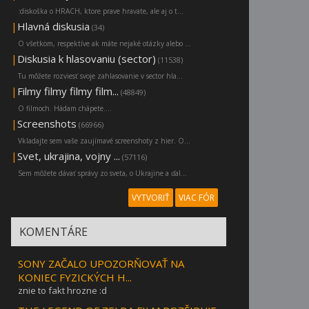
:diskoška o HRACH, ktore prave hravate, ale aj o t...
|
Hlavná diskusia
(34)
O všetkom, respektíve ak máte nejaké otázky alebo ...
|
Diskusia k hlasovaniu (sector)
(11538)
Tu môžete rozviesť svoje zahlasovanie v sector hla...
|
Filmy filmy filmy film...
(48849)
O filmoch. Hádam chápete....
|
Screenshots
(66966)
Vkladajte sem vaše zaujímavé screenshoty z hier. O...
|
Svet, ukrajina, vojny ...
(57116)
Sem môžete dávať správy zo sveta, o Ukrajine a ďal...
VYTVORIŤ
VIAC FÓR
KOMENTÁRE
SONY ZAČALO UPOZORŇOVAŤ NA
KONIEC FYZICKÝCH H...
znie to fakt hrozne :d