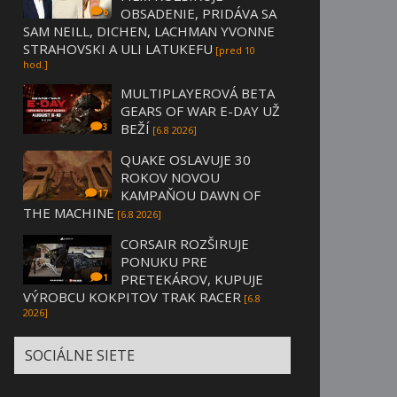
OBSADENIE, PRIDÁVA SA
6
SAM NEILL, DICHEN, LACHMAN YVONNE
STRAHOVSKI A ULI LATUKEFU
[pred 10
hod.]
MULTIPLAYEROVÁ BETA
GEARS OF WAR E-DAY UŽ
BEŽÍ
3
[6.8 2026]
QUAKE OSLAVUJE 30
ROKOV NOVOU
KAMPAŇOU DAWN OF
17
THE MACHINE
[6.8 2026]
CORSAIR ROZŠIRUJE
PONUKU PRE
PRETEKÁROV, KUPUJE
1
VÝROBCU KOKPITOV TRAK RACER
[6.8
2026]
SOCIÁLNE SIETE