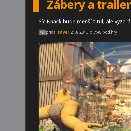
Zábery a traile
Síc Knack bude menší titul, ale vyzer
pridal
saver
21.8.2013 o 7:48 pod hry
PS4