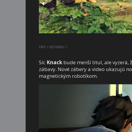
HRY
>
NOVINKY
>
Síc
Knack
bude menší titul, ale vyzerá,
zábavy. Nové zábery a video ukazujú no
magnetickým robotíkom.