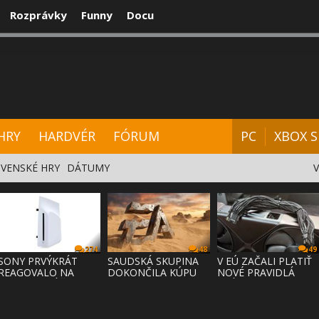
Rozprávky
Funny
Docu
CENZIE
VIDEÁ
HARDVÉR
FÓRUM
HRY
HARDVÉR
FÓRUM
PC
XBOX S
VENSKÉ HRY
DÁTUMY
274
48
49
SONY PRVÝKRÁT
SAUDSKÁ SKUPINA
V EÚ ZAČALI PLATIŤ
REAGOVALO NA
DOKONČILA KÚPU
NOVÉ PRAVIDLÁ
KRITIKU HRÁČOV,
EA ZA 55 MI
PRÁVA NA