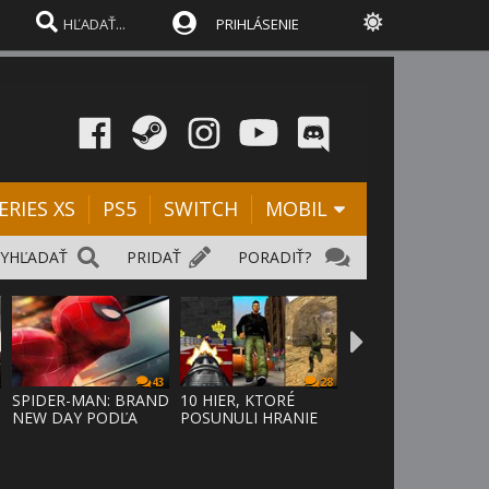
PRIHLÁSENIE
ERIES XS
PS5
SWITCH
MOBIL
VYHĽADAŤ
PRIDAŤ
PORADIŤ?
43
28
SPIDER-MAN: BRAND
10 HIER, KTORÉ
NEW DAY PODĽA
POSUNULI HRANIE
ODHADOV OT
VPRED