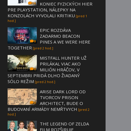
KONIEC FYZICKÝCH HIER
36
PRE PLAYSTATION, NÁLEPKY NA
KONZOLÁCH VYVOLALI KRITIKU
[pred 1
hod.]
EPIC ROZDÁVA
ZADARMO BEACON
PINES A WE WERE HERE
0
TOGETHER
[pred 2 hod.]
MISTFALL HUNTER UŽ
PRILÁKAL VIAC AKO
MILIÓN HRÁČOV, V
0
SEPTEMBRI PRIDÁ DLHO ŽIADANÝ
SÓLO REŽIM
[pred 2 hod.]
ARISE DARK LORD OD
TVORCOV PRISON
ARCHITECT, BUDE O
0
BUDOVANÍ ARMÁDY NEMŔTVYCH
[pred 2
hod.]
THE LEGEND OF ZELDA
FILM ROZŠIRUJE