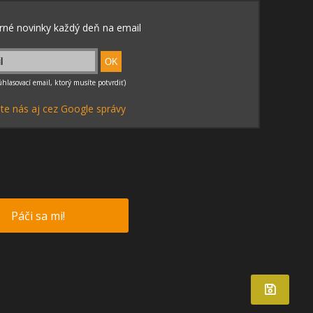
te nás aj cez Google správy
Páči sa mi!