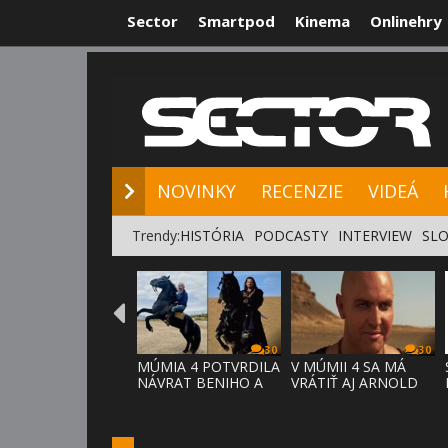
Sector
Smartpod
Kinema
Onlinehry
NOVINKY
RE
NOVINKY
RECENZIE
VIDEÁ
Trendy:
HISTÓRIA
PODCASTY
INTERVIEW
SLO
30
30
MÚMIA 4 POTVRDILA
V MÚMII 4 SA MÁ
NÁVRAT BENIHO A
VRÁTIŤ AJ ARNOLD
ARDETHA
VOSLOO AK