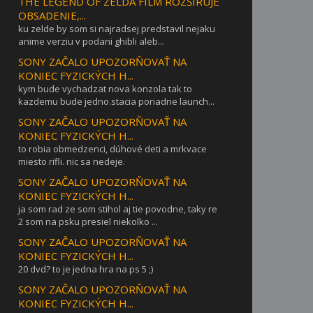
THE LEGEND OF ZELDA FILM ROZŠIRUJE
OBSADENIE,...
ku zelde by som si najradsej predstavil nejaku
anime verziu v podani ghibli aleb...
SONY ZAČALO UPOZORŇOVAŤ NA
KONIEC FYZICKÝCH H...
kym bude vychadzat nova konzola tak to
kazdemu bude jedno.stacia poriadne launch...
SONY ZAČALO UPOZORŇOVAŤ NA
KONIEC FYZICKÝCH H...
to robia obmedzenci, dúhové deti a mrkvace
miesto rifli. nic sa nedeje.
SONY ZAČALO UPOZORŇOVAŤ NA
KONIEC FYZICKÝCH H...
ja som rad ze som stihol aj tie povodne, taky re
2 som na psku presiel niekolko ...
SONY ZAČALO UPOZORŇOVAŤ NA
KONIEC FYZICKÝCH H...
20 dvd? to je jedna hra na ps 5 ;)
SONY ZAČALO UPOZORŇOVAŤ NA
KONIEC FYZICKÝCH H...