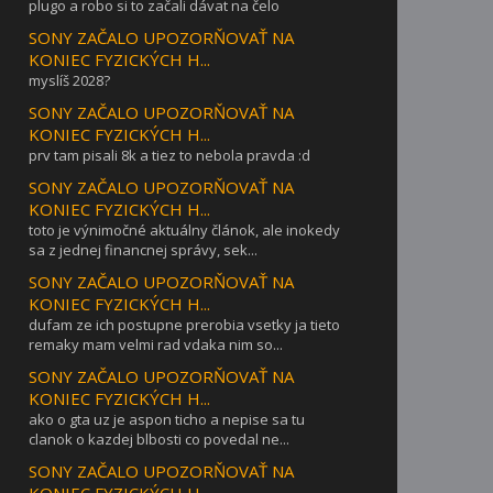
plugo a robo si to začali dávat na čelo
SONY ZAČALO UPOZORŇOVAŤ NA
KONIEC FYZICKÝCH H...
myslíš 2028?
SONY ZAČALO UPOZORŇOVAŤ NA
KONIEC FYZICKÝCH H...
prv tam pisali 8k a tiez to nebola pravda :d
SONY ZAČALO UPOZORŇOVAŤ NA
KONIEC FYZICKÝCH H...
toto je výnimočné aktuálny článok, ale inokedy
sa z jednej financnej správy, sek...
SONY ZAČALO UPOZORŇOVAŤ NA
KONIEC FYZICKÝCH H...
dufam ze ich postupne prerobia vsetky ja tieto
remaky mam velmi rad vdaka nim so...
SONY ZAČALO UPOZORŇOVAŤ NA
KONIEC FYZICKÝCH H...
ako o gta uz je aspon ticho a nepise sa tu
clanok o kazdej blbosti co povedal ne...
SONY ZAČALO UPOZORŇOVAŤ NA
KONIEC FYZICKÝCH H...