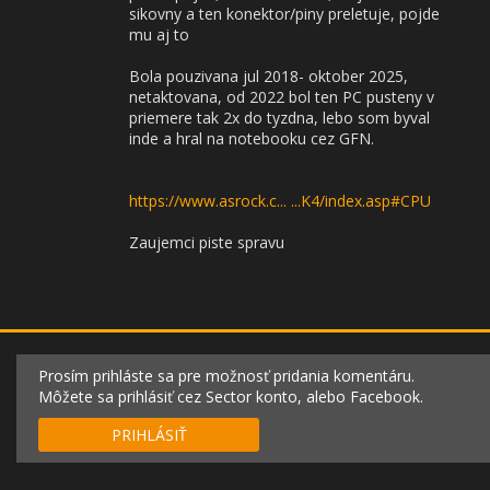
sikovny a ten konektor/piny preletuje, pojde
mu aj to
Bola pouzivana jul 2018- oktober 2025,
netaktovana, od 2022 bol ten PC pusteny v
priemere tak 2x do tyzdna, lebo som byval
inde a hral na notebooku cez GFN.
https://www.asrock.c... ...K4/index.asp#CPU
Zaujemci piste spravu
Prosím prihláste sa pre možnosť pridania komentáru.
Môžete sa prihlásiť cez Sector konto, alebo Facebook.
PRIHLÁSIŤ