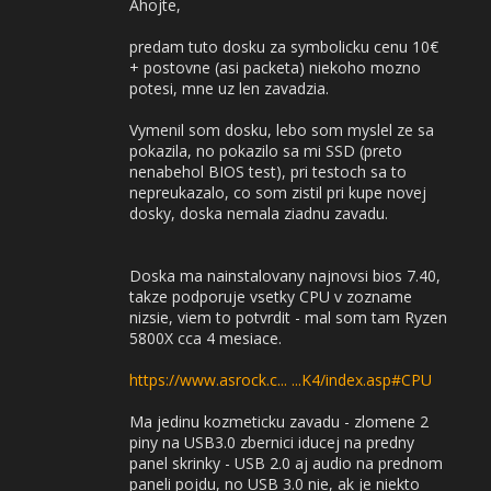
Ahojte,
predam tuto dosku za symbolicku cenu 10€
+ postovne (asi packeta) niekoho mozno
potesi, mne uz len zavadzia.
Vymenil som dosku, lebo som myslel ze sa
pokazila, no pokazilo sa mi SSD (preto
nenabehol BIOS test), pri testoch sa to
nepreukazalo, co som zistil pri kupe novej
dosky, doska nemala ziadnu zavadu.
Doska ma nainstalovany najnovsi bios 7.40,
takze podporuje vsetky CPU v zozname
nizsie, viem to potvrdit - mal som tam Ryzen
5800X cca 4 mesiace.
https://www.asrock.c... ...K4/index.asp#CPU
Ma jedinu kozmeticku zavadu - zlomene 2
piny na USB3.0 zbernici iducej na predny
panel skrinky - USB 2.0 aj audio na prednom
paneli pojdu, no USB 3.0 nie, ak je niekto