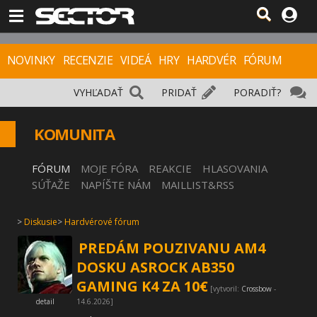
NOVINKY
RECENZIE
VIDEÁ
HRY
HARDVÉR
FÓRUM
VYHĽADAŤ
PRIDAŤ
PORADIŤ?
KOMUNITA
FÓRUM
MOJE FÓRA
REAKCIE
HLASOVANIA
SÚŤAŽE
NAPÍŠTE NÁM
MAILLIST&RSS
>
Diskusie
>
Hardvérové fórum
PREDÁM POUZIVANU AM4
DOSKU ASROCK AB350
GAMING K4 ZA 10€
[vytvoril:
Crossbow
-
detail
14.6.2026]