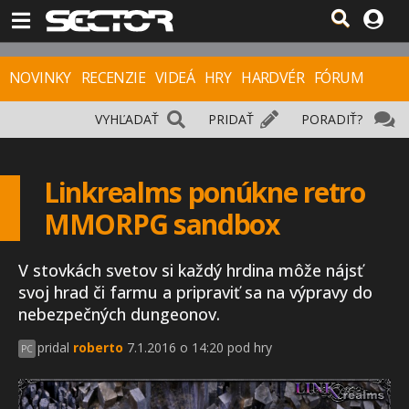
NOVINKY
RECENZIE
VIDEÁ
HRY
HARDVÉR
FÓRUM
VYHĽADAŤ
PRIDAŤ
PORADIŤ?
Linkrealms ponúkne retro
MMORPG sandbox
V stovkách svetov si každý hrdina môže nájsť
svoj hrad či farmu a pripraviť sa na výpravy do
nebezpečných dungeonov.
pridal
roberto
7.1.2016 o 14:20 pod hry
PC