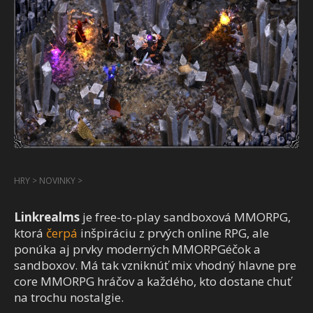
HRY
>
NOVINKY
>
Linkrealms
je free-to-play sandboxová MMORPG,
ktorá
čerpá
inšpiráciu z prvých online RPG, ale
ponúka aj prvky moderných MMORPGéčok a
sandboxov. Má tak vzniknúť mix vhodný hlavne pre
core MMORPG hráčov a každého, kto dostane chuť
na trochu nostalgie.