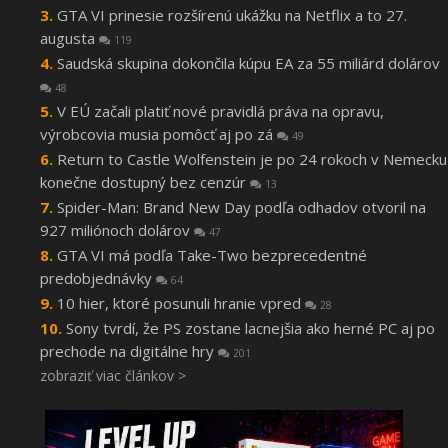
GTA VI prinesie rozšírenú ukážku na Netflix a to 27.
augusta
119
Saudská skupina dokončila kúpu EA za 55 miliárd dolárov
48
V EÚ začali platiť nové pravidlá práva na opravu,
výrobcovia musia pomôcť aj po zá
49
Return to Castle Wolfenstein je po 24 rokoch v Nemecku
konečne dostupný bez cenzúr
13
Spider-Man: Brand New Day podľa odhadov otvoril na
927 miliónoch dolárov
47
GTA VI má podľa Take-Two bezprecedentné
predobjednávky
64
10 hier, ktoré posunuli hranie vpred
28
Sony tvrdí, že PS zostane lacnejšia ako herné PC aj po
prechode na digitálne hry
201
zobraziť viac článkov >