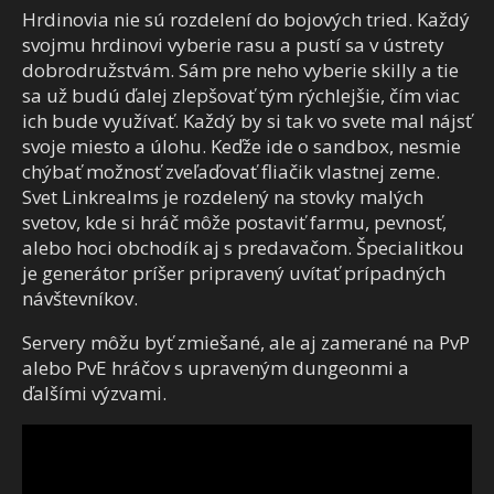
Hrdinovia nie sú rozdelení do bojových tried. Každý
svojmu hrdinovi vyberie rasu a pustí sa v ústrety
dobrodružstvám. Sám pre neho vyberie skilly a tie
sa už budú ďalej zlepšovať tým rýchlejšie, čím viac
ich bude využívať. Každý by si tak vo svete mal nájsť
svoje miesto a úlohu. Keďže ide o sandbox, nesmie
chýbať možnosť zveľaďovať fliačik vlastnej zeme.
Svet Linkrealms je rozdelený na stovky malých
svetov, kde si hráč môže postaviť farmu, pevnosť,
alebo hoci obchodík aj s predavačom. Špecialitkou
je generátor príšer pripravený uvítať prípadných
návštevníkov.
Servery môžu byť zmiešané, ale aj zamerané na PvP
alebo PvE hráčov s upraveným dungeonmi a
ďalšími výzvami.