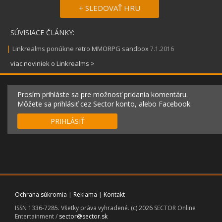
+ SLEDOVAŤ HRU
SÚVISIACE ČLÁNKY:
|
Linkrealms ponúkne retro MMORPG sandbox
7.1.2016
viac noviniek o Linkrealms >
Prosím prihláste sa pre možnosť pridania komentáru.
Môžete sa prihlásiť cez Sector konto, alebo Facebook.
PRIHLÁSIŤ
Ochrana súkromia
|
Reklama
|
Kontakt
ISSN 1336-7285. Všetky práva vyhradené. (c) 2026 SECTOR Online
Entertainment /
sector@sector.sk