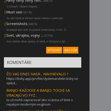
|
Filmy filmy filmy film...
(48873)
O filmoch. Hádam chápete....
|
Must see
(42170)
Su veci ktore sa slovami opisat nedaju a preto pat...
|
Screenshots
(66976)
Vkladajte sem vaše zaujímavé screenshoty z hier. O...
|
Svet, ukrajina, vojny ...
(57135)
Sem môžete dávať správy zo sveta, o Ukrajine a ďal...
VYTVORIŤ
VIAC FÓR
KOMENTÁRE
ČO VAS DNES NASR... NAHNEVALO ?
https://bsky.app/profile/clydemandelin.bsky.social/post/3mg3taraw2
ojebá...
BANJO-KAZOOIE A BANJO-TOOIE SA
VRACAJÚ VO FYZ...
to už mohli zapracovať ako ocarina of time s
nejakým moderným enginom.