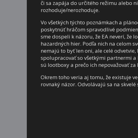
či sa zapája do určitého režimu alebo ni
rozhoduje/nerozhoduje.
Vo všetkých týchto poznámkach a plánoc
poskytnúť hráčom spravodlivé podmienky
sme dospeli k názoru, že EA neverí, že
hazardných hier. Podľa nich na celom svet
nemajú to byť len oni, ale celé odvetvi
spolupracovať so všetkými partnermi a 
sú lootboxy a prečo ich nepovažovať za
Okrem toho veria aj tomu, že existuje ve
rovnaký názor. Odvolávajú sa na skvelé 