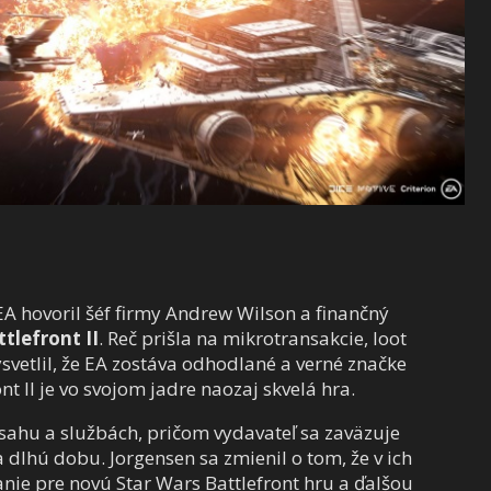
EA hovoril šéf firmy Andrew Wilson a finančný
tlefront II
. Reč prišla na mikrotransakcie, loot
svetlil, že EA zostáva odhodlané a verné značke
ont II je vo svojom jadre naozaj skvelá hra.
hu a službách, pričom vydavateľ sa zaväzuje
dlhú dobu. Jorgensen sa zmienil o tom, že v ich
nie pre novú Star Wars Battlefront hru a ďalšou