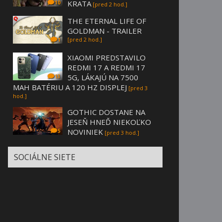
KRATA
10
[pred 2 hod.]
THE ETERNAL LIFE OF
GOLDMAN - TRAILER
[pred 2 hod.]
1
XIAOMI PREDSTAVILO
REDMI 17 A REDMI 17
5G, LÁKAJÚ NA 7500
13
MAH BATÉRIU A 120 HZ DISPLEJ
[pred 3
hod.]
GOTHIC DOSTANE NA
JESEŇ HNEĎ NIEKOĽKO
NOVINIEK
5
[pred 3 hod.]
SOCIÁLNE SIETE