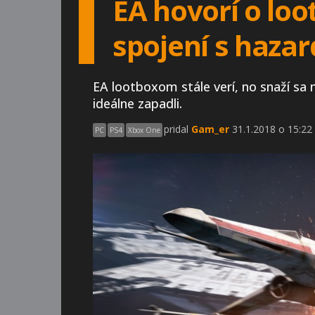
EA hovorí o loo
spojení s haza
EA lootboxom stále verí, no snaží sa 
ideálne zapadli.
pridal
Gam_er
31.1.2018 o 15:22
PC
PS4
Xbox One