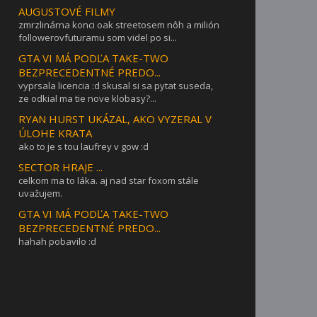
AUGUSTOVÉ FILMY
zmrzlinárna konci oak streetosem nôh a milión
followerovfuturamu som videl po si...
GTA VI MÁ PODĽA TAKE-TWO
BEZPRECEDENTNÉ PREDO...
vyprsala licencia :d skusal si sa pytat suseda,
ze odkial ma tie nove klobasy?...
RYAN HURST UKÁZAL, AKO VYZERAL V
ÚLOHE KRATA
ako to je s tou laufrey v gow :d
SECTOR HRAJE ...
celkom ma to láka. aj nad star foxom stále
uvažujem.
GTA VI MÁ PODĽA TAKE-TWO
BEZPRECEDENTNÉ PREDO...
hahah pobavilo :d