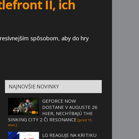
efront II, ich
agresívnejším spôsobom, aby do hry
NAJNOVŠIE NOVINKY
GEFORCE NOW
DOSTANE V AUGUSTE 26
HIER, NECHÝBAJÚ THE
0
SINKING CITY 2 ČI RESONANCE
[pred 15
min.]
LG REAGUJE NA KRITIKU