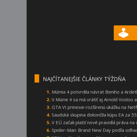
NAJČÍTANEJŠIE ČLÁNKY TÝŽDŇA
Múmia 4 potvrdila návrat Beniho a Arde
V Múmii 4 sa má vrátiť aj Arnold Vosloo
GTA VI prinesie rozšírenú ukážku na Netf
Saudská skupina dokončila kúpu EA za 55
V EÚ začali platiť nové pravidlá práva n
Spider-Man: Brand New Day podľa odhado