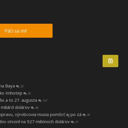
Páči sa mi!
tha Baya
30
 ako Imhotep
30
lix a to 27. augusta
107
 miliárd dolárov
48
a opravu, výrobcovia musia pomôcť aj po zá
49
v otvoril na 927 miliónoch dolárov
47