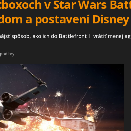
tboxoch v Star Wars Battl
rdom a postavení Disney
nájsť spôsob, ako ich do Battlefront II vrátiť menej 
 pod hry