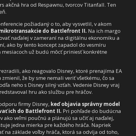
rs akčná hra od Respawnu, tvorcov Titanfall. Ten
eň.
ferencie požiadaný o to, aby vysvetlil, v akom
mikrotransakcie do Battlefront II.
Na ich margo
ovať naďalej v zameraní na digitálnu ekonomiku a
aní, ako by tento koncept zapadol do vesmíru
ích mesiacoch už budú môcť priniesť konkrétne
rezradili, ako reagovalo Disney, ktoré prenajíma EA
 zmienil, že by sme nemali veriť všetkému, čo sa
podľa neho s Disney silný vzťah. Vedenie Disney vraj
predstavoval hru ako službu pre hráčov.
odporu firmy Disney,
keď objavia správny model
ť ich do Battlefront II.
Pri pohľade do budúcna
v ako veľmi poučnú a plánujú sa učiť aj naďalej,
stuje jedna mierka pre každého hráča. Napriek
 na základe voľby hráča, ktorá sa odvíja od toho,