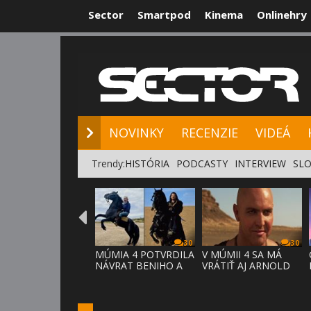
Sector
Smartpod
Kinema
Onlinehry
NOVINKY
RE
NOVINKY
RECENZIE
VIDEÁ
Trendy:
HISTÓRIA
PODCASTY
INTERVIEW
SLO
30
30
MÚMIA 4 POTVRDILA
V MÚMII 4 SA MÁ
NÁVRAT BENIHO A
VRÁTIŤ AJ ARNOLD
ARDETHA
VOSLOO AK