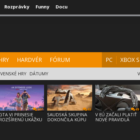
Rozprávky
Funny
Docu
CENZIE
VIDEÁ
HARDVÉR
FÓRUM
HRY
HARDVÉR
FÓRUM
PC
XBOX S
VENSKÉ HRY
DÁTUMY
107
48
49
GTA VI PRINESIE
SAUDSKÁ SKUPINA
V EÚ ZAČALI PLATIŤ
ROZŠÍRENÚ UKÁŽKU
DOKONČILA KÚPU
NOVÉ PRAVIDLÁ
NA NETFLI
EA ZA 55 MI
PRÁVA NA