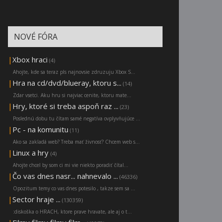
NOVÉ FÓRA
|
Xbox hraci
(4)
Ahojte, kde sa teraz pls najnovsie zdruzuju Xbox S...
|
Hra na cd/dvd/blueray, ktoru s...
(14)
Zdar vsetci. Aku hru si najviac cenite, ktoru mate...
|
Hry, ktoré si treba aspoň raz ...
(23)
Poslednú dobu tu čítam samé negatíva ovplyvňujúce ...
|
Pc - na komunitu
(11)
Ako sa zakladá web? Treba mať živnosť? Chcem web s...
|
Linux a hry
(4)
Ahojte chcel by som ci mi vie niekto poradiť čítal...
|
Čo vas dnes nasr... nahnevalo ...
(46336)
Opozitum temy co vas dnes potesilo , takze sem sa ...
|
Sector hraje ...
(130359)
:diskoška o HRACH, ktore prave hravate, ale aj o t...