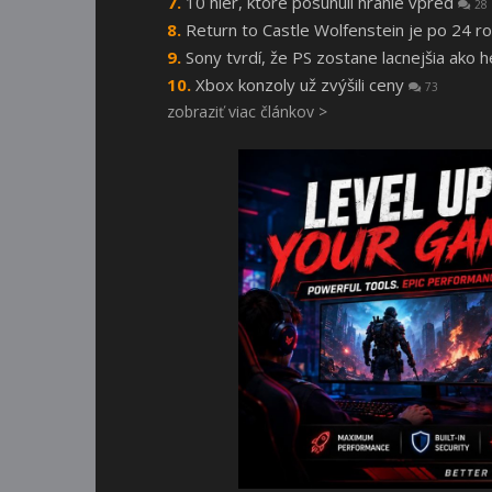
10 hier, ktoré posunuli hranie vpred
28
Return to Castle Wolfenstein je po 24
Sony tvrdí, že PS zostane lacnejšia ako 
Xbox konzoly už zvýšili ceny
73
zobraziť viac článkov >