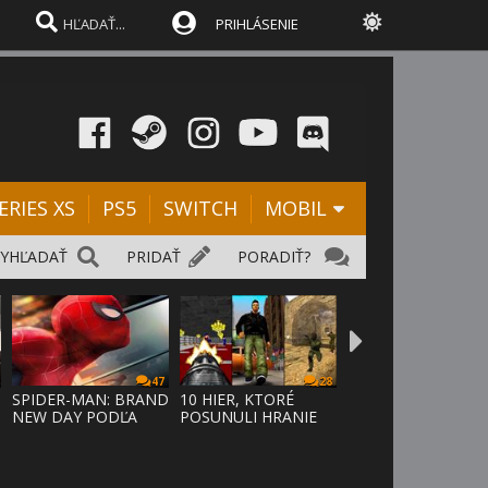
PRIHLÁSENIE
ERIES XS
PS5
SWITCH
MOBIL
VYHĽADAŤ
PRIDAŤ
PORADIŤ?
47
28
SPIDER-MAN: BRAND
10 HIER, KTORÉ
NEW DAY PODĽA
POSUNULI HRANIE
ODHADOV OT
VPRED