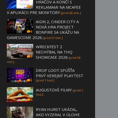
HRÁČOV A KONČÍ S
REKLAMAMI NA MCAFEE
1
V APLIKÁCII PRE MONITORY
[pred 20 min.]
AION 2, CINDER CITY A
NOVÁ HRA PROJECT
BONFIRE SA UKÁŽU NA
0
GAMESCOME 2026
[pred 37 min.]
WRECKFEST 2
NECHÝBAL NA THQ
SHOWCASE 2026
0
[pred 54
min.]
DROP LOOT SPÚŠŤA
PRVÝ VEREJNÝ PLAYTEST
[pred 1 hod.]
0
AUGUSTOVÉ FILMY
[pred 1
hod.]
1
RYAN HURST UKÁZAL,
AKO VYZERAL V ÚLOHE