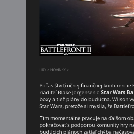
HRY
>
NOVINKY
>
Počas štvrťročnej finančnej konferencie 
riaditeľ Blake Jorgensen o
Star Wars Bat
boxy a tiež plány do budúcna. Wilson vy
Star Wars, pretože si myslia, že Battlefr
Tím momentálne pracuje na ďalšom obsa
pokračovať s podporou komunity hry na 
budúcich plánoch zatiaľ chýba načasova