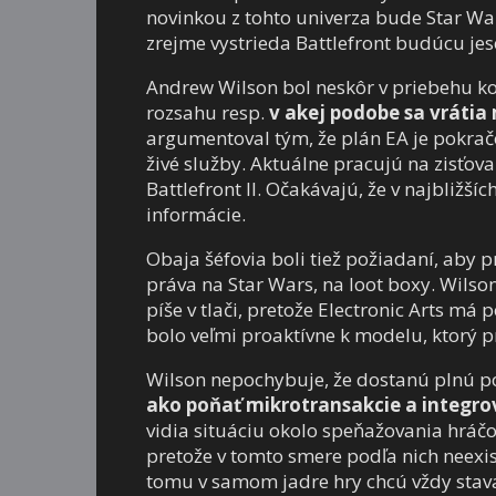
novinkou z tohto univerza bude Star Wa
zrejme vystrieda Battlefront budúcu jes
Andrew Wilson bol neskôr v priebehu kon
rozsahu resp.
v akej podobe sa vrátia 
argumentoval tým, že plán EA je pokrač
živé služby. Aktuálne pracujú na zisťov
Battlefront II. Očakávajú, že v najbližš
informácie.
Obaja šéfovia boli tiež požiadaní, aby p
práva na Star Wars, na loot boxy. Wilson
píše v tlači, pretože Electronic Arts má 
bolo veľmi proaktívne k modelu, ktorý 
Wilson nepochybuje, že dostanú plnú p
ako poňať mikrotransakcie a integrova
vidia situáciu okolo speňažovania hráčo
pretože v tomto smere podľa nich neexi
tomu v samom jadre hry chcú vždy stavať