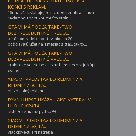
LG REAGUJE NA KRITIKU HRÁČOV A
KONČÍ S REKLAM...
"firma však sľubuje, že mcafee nenahradí inou
reklamnou ponukou tretích strán." ...
GTA VI MÁ PODĽA TAKE-TWO
BEZPRECEDENTNÉ PREDO...
to už som videl expertov, ako za 20e
požičiavajú účet na 1 mesiac s gta6. tak to...
GTA VI MÁ PODĽA TAKE-TWO
BEZPRECEDENTNÉ PREDO...
krabicové verzie bez disku :blee: nech si ju kúpi
somár
XIAOMI PREDSTAVILO REDMI 17 A
REDMI 17 5G, LÁ...
hlavne plný reklám
RYAN HURST UKÁZAL, AKO VYZERAL V
ÚLOHE KRATA
ještě že tě máme pytlíku 🤣
XIAOMI PREDSTAVILO REDMI 17 A
REDMI 17 5G, LÁ...
viac človeku ani netreba..