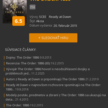
PS4
Vývoj:
SCEE
/
Ready at Dawn
6.5
Štýl:
Akcia
Dátum vydania:
20. február 2015
+ SLEDOVAŤ HRU
SÚVISIACE ČLÁNKY:
|
Dojmy: The Order 1886
9.9.2013
|
Recenzia: The Order: 1886 (65)
19.2.2015
|
Vývojár The Order: 1886 hovorí o neodsúhlasení dvojky a
problémoch jed...
11.2.2025
|
Autori z Ready at Dawn si pripomínajú The Order 1886
21.2.2019
|
Ready At Dawn v najnovšom rozhovore spomínajú na The Order:
1886...
19.8.2018
|
Modely postáv, predmetov a zbraní z The Order: 1886 sa ukazujú na
deta...
21.4.2015
|
The Order: 1886
19.2.2015