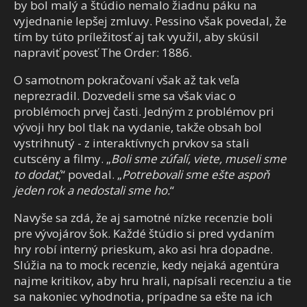
by bol malý a štúdio nemalo žiadnu páku na
vyjednanie lepšej zmluvy. Pessino však povedal, že
tím by túto príležitosť aj tak využil, aby skúsil
napraviť povesť The Order: 1886.
O samotnom pokračovaní však až tak veľa
neprezradil. Dozvedeli sme sa však viac o
problémoch prvej časti. Jedným z problémov pri
vývoji hry bol tlak na vydanie, takže obsah bol
vystrihnutý - z interaktívnych prvkov sa stali
cutscény a filmy. „
Boli sme zúfalí, viete, museli sme
to dodať
,“ povedal. „
Potrebovali sme ešte aspoň
jeden rok a nedostali sme ho.
“
Navyše sa zdá, že aj samotné nízke recenzie boli
pre vývojárov šok. Každé štúdio si pred vydaním
hry robí interný prieskum, ako asi hra dopadne.
Slúžia na to mock recenzie, kedy nejaká agentúra
najme kritikov, aby hru hrali, napísali recenziu a tie
sa nakoniec vyhodnotia, prípadne sa ešte na ich