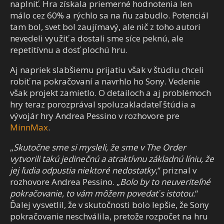
naplniť. Hra získala priemerné hodnotenia len
málo cez 60% a rýchlo sa na ňu zabudlo. Potenciál
tam bol, svet bol zaujímavý, ale nič z toho autori
nevedeli využiť a dostali sme síce peknú, ale
repetitívnu a dosť plochú hru.
Aj napriek slabšiemu prijatiu však v štúdiu chceli
robiť na pokračovaní a navrhlo ho Sony. Vedenie
však projekt zamietlo. O detailoch a aj problémoch
hry teraz porozprával spoluzakladateľ štúdia a
vývojár hry Andrea Pessino v rozhovore pre
MinnMax
.
„
Skutočne sme si mysleli, že sme v The Order
vytvorili takú jedinečnú a atraktívnu základnú líniu, že
jej ľudia odpustia niektoré nedostatky
,“ priznal v
rozhovore Andrea Pessino. „
Bolo by to neuveriteľné
pokračovanie, to vám môžem povedať s istotou.
“
Ďalej vysvetlil, že v skutočnosti bolo lepšie, že Sony
pokračovanie neschválila, pretože rozpočet na hru