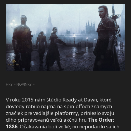
HRY
>
NOVINKY
>
V roku 2015 nám štúdio Ready at Dawn, ktoré
dovtedy robilo najmä na spin-offoch známych
značiek pre vedľajšie platformy, prinieslo svoju
dlho pripravovanú veľkú akčnú hru
The Order:
1886
. Očakávania boli veľké, no nepodarilo sa ich