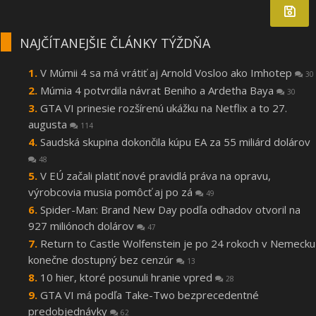
NAJČÍTANEJŠIE ČLÁNKY TÝŽDŇA
V Múmii 4 sa má vrátiť aj Arnold Vosloo ako Imhotep
30
Múmia 4 potvrdila návrat Beniho a Ardetha Baya
30
GTA VI prinesie rozšírenú ukážku na Netflix a to 27.
augusta
114
Saudská skupina dokončila kúpu EA za 55 miliárd dolárov
48
V EÚ začali platiť nové pravidlá práva na opravu,
výrobcovia musia pomôcť aj po zá
49
Spider-Man: Brand New Day podľa odhadov otvoril na
927 miliónoch dolárov
47
Return to Castle Wolfenstein je po 24 rokoch v Nemecku
konečne dostupný bez cenzúr
13
10 hier, ktoré posunuli hranie vpred
28
GTA VI má podľa Take-Two bezprecedentné
predobjednávky
62