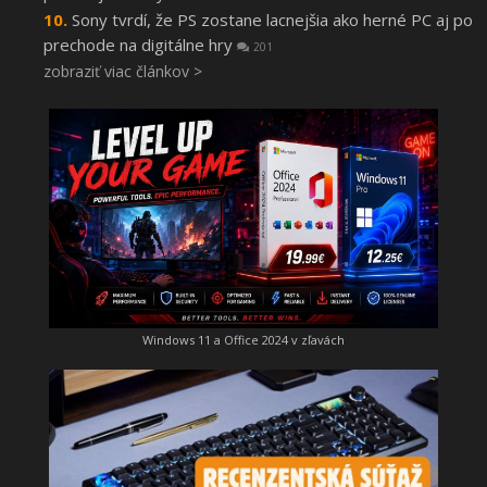
Sony tvrdí, že PS zostane lacnejšia ako herné PC aj po
prechode na digitálne hry
201
zobraziť viac článkov >
Windows 11 a Office 2024 v zľavách