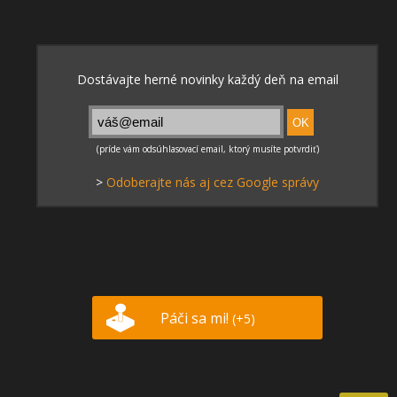
>
Odoberajte nás aj cez Google správy
Páči sa mi!
(+5)