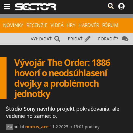
NOVINKY
RECENZIE
VIDEÁ
HRY
HARDVÉR
FÓRUM
VYHĽADAŤ
PRIDAŤ
PORADIŤ?
Vývojár The Order: 1886
hovorí o neodsúhlasení
dvojky a problémoch
jednotky
Štúdio Sony navrhlo projekt pokračovania, ale
vedenie ho zamietlo.
pridal
matus_ace
11.2.2025 o 15:01 pod hry
PS4