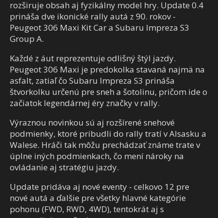
rozširuje obsah aj fyzikálny model hry. Update 0.4
prináša dve ikonické rally autá z 90. rokov -
Peugeot 306 Maxi Kit Car a Subaru Impreza S3
Group A.
Každé z áut reprezentuje odlišný štýl jazdy.
Peugeot 306 Maxi je predokolka stavaná najmä na
asfalt, zatiaľ čo Subaru Impreza S3 prináša
štvorkolku určenú pre sneh a šotolinu, pričom ide o
začiatok legendárnej éry značky v rally.
Výraznou novinkou sú aj rozšírené snehové
podmienky, ktoré pribudli do rally tratí v Alsasku a
Walese. Hráči tak môžu prechádzať známe trate v
úplne iných podmienkach, čo mení nároky na
ovládanie aj stratégiu jazdy.
Update pridáva aj nové eventy - celkovo 12 pre
nové autá a ďalšie pre všetky hlavné kategórie
pohonu (FWD, RWD, 4WD), tentokrát aj s