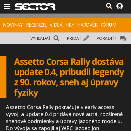
NOVINKY
RECENZIE
VIDEÁ
HRY
HARDVÉR
FÓRUM
VYHĽADAŤ
PRIDAŤ
PORADIŤ?
Assetto Corsa Rally dostáva
update 0.4, pribudli legendy
z 90. rokov, sneh aj úpravy
fyziky
Assetto Corsa Rally pokračuje v early access
vývoji a update 0.4 pridáva nové autá, rozšírené
snehové podmienky a úpravy jazdného modelu.
Do vývoja sa zapojil aj WRC jazdec Jon