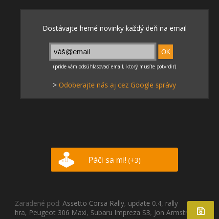
>
Odoberajte nás aj cez Google správy
Páči sa mi!
(+3)
Zaradené pod:
Assetto Corsa Rally
,
update 0.4
,
rally
hra
,
Peugeot 306 Maxi
,
Subaru Impreza S3
,
Jon Armstrong
,