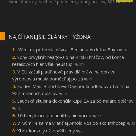
simulátor rally
,
snehové podmienky
,
early access
,
505 Games
NAJČÍTANEJŠIE ČLÁNKY TÝŽDŇA
Múmia 4 potvrdila návrat Beniho a Ardetha Baya
30
Sony prvýkrát reagovalo na kritiku hráčov, od konca
retailových hier však neustúpi
274
V EÚ začali platiť nové pravidlá práva na opravu,
výrobcovia musia pomôcť aj po zá
49
Spider-Man: Brand New Day podľa odhadov otvoril na
927 miliónoch dolárov
43
Saudská skupina dokončila kúpu EA za 55 miliárd dolárov
48
10 hier, ktoré posunuli hranie vpred
28
V Múmii 4 sa má vrátiť aj Arnold Vosloo ako Imhotep
28
Xbox konzoly už zvýšili ceny
73