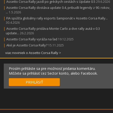
|
Assetto Corsa Rally jazdí po gréckych cestách s Update 0.5
29.6.2026
|
Assetto Corsa Rally dostáva update 0.4, pribudli legendy z 90. rokov,
...
1.5.2026
|
FIA spúšťa globálny rally esports šampionát v Assetto Corsa Rally...
30.4.2026
|
Assetto Corsa Rally pridáva Monte Carlo a dve rally autá v 0.3
update...
26.2.2026
|
Assetto Corsa Rally vyráža na ľad
19.12.2025
|
Aké je Assetto Corsa Rally?
15.11.2025
viac noviniek o Assetto Corsa Rally >
Prosím prihláste sa pre možnosť pridania komentáru.
Môžete sa prihlásiť cez Sector konto, alebo Facebook.
PRIHLÁSIŤ