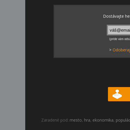
>
Odoberaj
Zaradené pod:
mesto
,
hra
,
ekonomika
,
populác