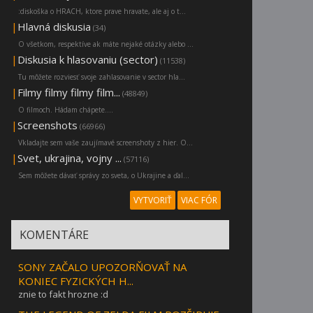
:diskoška o HRACH, ktore prave hravate, ale aj o t...
|
Hlavná diskusia
(34)
O všetkom, respektíve ak máte nejaké otázky alebo ...
|
Diskusia k hlasovaniu (sector)
(11538)
Tu môžete rozviesť svoje zahlasovanie v sector hla...
|
Filmy filmy filmy film...
(48849)
O filmoch. Hádam chápete....
|
Screenshots
(66966)
Vkladajte sem vaše zaujímavé screenshoty z hier. O...
|
Svet, ukrajina, vojny ...
(57116)
Sem môžete dávať správy zo sveta, o Ukrajine a ďal...
VYTVORIŤ
VIAC FÓR
KOMENTÁRE
SONY ZAČALO UPOZORŇOVAŤ NA
KONIEC FYZICKÝCH H...
znie to fakt hrozne :d