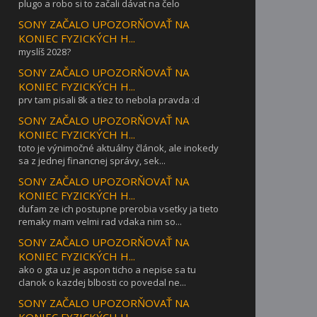
plugo a robo si to začali dávat na čelo
SONY ZAČALO UPOZORŇOVAŤ NA
KONIEC FYZICKÝCH H...
myslíš 2028?
SONY ZAČALO UPOZORŇOVAŤ NA
KONIEC FYZICKÝCH H...
prv tam pisali 8k a tiez to nebola pravda :d
SONY ZAČALO UPOZORŇOVAŤ NA
KONIEC FYZICKÝCH H...
toto je výnimočné aktuálny článok, ale inokedy
sa z jednej financnej správy, sek...
SONY ZAČALO UPOZORŇOVAŤ NA
KONIEC FYZICKÝCH H...
dufam ze ich postupne prerobia vsetky ja tieto
remaky mam velmi rad vdaka nim so...
SONY ZAČALO UPOZORŇOVAŤ NA
KONIEC FYZICKÝCH H...
ako o gta uz je aspon ticho a nepise sa tu
clanok o kazdej blbosti co povedal ne...
SONY ZAČALO UPOZORŇOVAŤ NA
KONIEC FYZICKÝCH H...