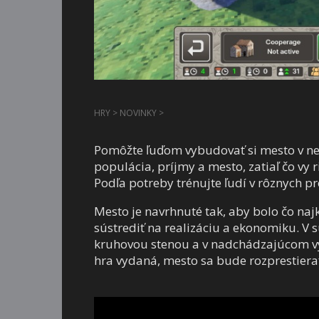
HRY
>
NOVINKY
>
Pomôžte ľuďom vybudovať si mesto v n
populácia, príjmy a mesto, zatiaľ čo vy 
Podľa potreby trénujte ľudí v rôznych pr
Mesto je navrhnuté tak, aby bolo čo najk
sústrediť na realizáciu a ekonomiku. V
kruhovou stenou a v nadchádzajúcom výv
hra vydaná, mesto sa bude rozprestiera