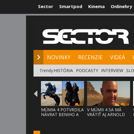
Sector
Smartpod
Kinema
Onlinehry
NOVINKY
RE
NOVINKY
RECENZIE
VIDEÁ
Trendy:
HISTÓRIA
PODCASTY
INTERVIEW
SLO
30
30
MÚMIA 4 POTVRDILA
V MÚMII 4 SA MÁ
NÁVRAT BENIHO A
VRÁTIŤ AJ ARNOLD
ARDETHA
VOSLOO AK