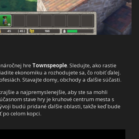
enáročnej hre
Townspeople
. Sledujte, ako rastie
riadite ekonomiku a rozhodujete sa, čo robiť ďalej.
ofesiách. Stavajte domy, obchody a ďalšie súčasti.
rajšie a najpremyslenejšie, aby ste sa mohli
 súčasnom stave hry je kruhové centrum mesta s
oji budú pridané ďalšie oblasti, takže keď bude
ť po celom kopci.