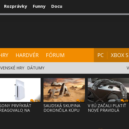
Rozprávky
Funny
Docu
CENZIE
VIDEÁ
HARDVÉR
FÓRUM
HRY
HARDVÉR
FÓRUM
PC
XBOX S
VENSKÉ HRY
DÁTUMY
274
48
49
SONY PRVÝKRÁT
SAUDSKÁ SKUPINA
V EÚ ZAČALI PLATIŤ
REAGOVALO NA
DOKONČILA KÚPU
NOVÉ PRAVIDLÁ
KRITIKU HRÁČOV,
EA ZA 55 MI
PRÁVA NA