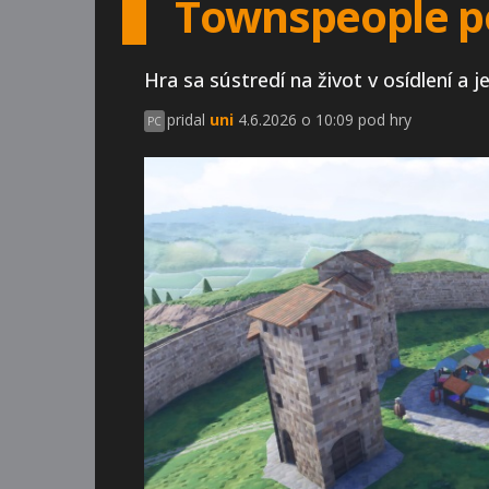
Townspeople po
Hra sa sústredí na život v osídlení a
pridal
uni
4.6.2026 o 10:09 pod hry
PC