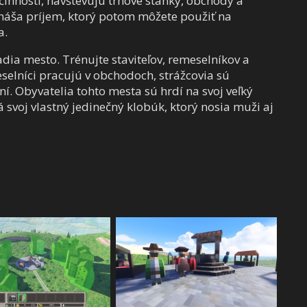
činnosti, navštevujú trhové stánky, obchody a
ináša príjem, ktorý potom môžete použiť na
a.
riadia mesto. Trénujte staviteľov, remeselníkov a
eselníci pracujú v obchodoch, strážcovia sú
. Obyvatelia tohto mesta sú hrdí na svoj veľký
svoj vlastný jedinečný klobúk, ktorý nosia muži aj