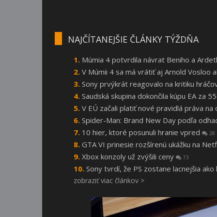
NAJČÍTANEJŠIE ČLÁNKY TÝŽDŇA
Múmia 4 potvrdila návrat Beniho a Arde
V Múmii 4 sa má vrátiť aj Arnold Vosloo
Sony prvýkrát reagovalo na kritiku hráčo
Saudská skupina dokončila kúpu EA za 55
V EÚ začali platiť nové pravidlá práva n
Spider-Man: Brand New Day podľa odhado
10 hier, ktoré posunuli hranie vpred
28
GTA VI prinesie rozšírenú ukážku na Netf
Xbox konzoly už zvýšili ceny
73
Sony tvrdí, že PS zostane lacnejšia ako
zobraziť viac článkov >