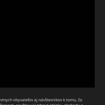
stnych obyvateľov aj návštevníkov k tomu, čo