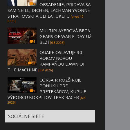
OBSADENIE, PRIDÁVA SA
6
SAM NEILL, DICHEN, LACHMAN YVONNE
STRAHOVSKI A ULI LATUKEFU
[pred 10
hod.]
MULTIPLAYEROVÁ BETA
GEARS OF WAR E-DAY UŽ
BEŽÍ
3
[6.8 2026]
QUAKE OSLAVUJE 30
ROKOV NOVOU
KAMPAŇOU DAWN OF
17
THE MACHINE
[6.8 2026]
CORSAIR ROZŠIRUJE
PONUKU PRE
PRETEKÁROV, KUPUJE
1
VÝROBCU KOKPITOV TRAK RACER
[6.8
2026]
SOCIÁLNE SIETE