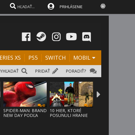
PRIHLÁSENIE
ERIES XS
PS5
SWITCH
MOBIL
VYHĽADAŤ
PRIDAŤ
PORADIŤ?
43
28
SPIDER-MAN: BRAND
10 HIER, KTORÉ
NEW DAY PODĽA
POSUNULI HRANIE
ODHADOV OT
VPRED