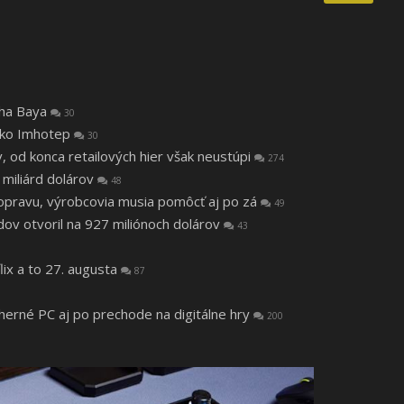
tha Baya
30
 ako Imhotep
30
v, od konca retailových hier však neustúpi
274
 miliárd dolárov
48
a opravu, výrobcovia musia pomôcť aj po zá
49
v otvoril na 927 miliónoch dolárov
43
lix a to 27. augusta
87
 herné PC aj po prechode na digitálne hry
200