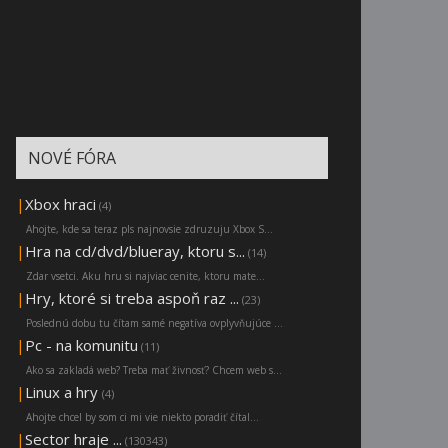
NOVÉ FÓRA
|
Xbox hraci
(4)
Ahojte, kde sa teraz pls najnovsie zdruzuju Xbox S...
|
Hra na cd/dvd/blueray, ktoru s...
(14)
Zdar vsetci. Aku hru si najviac cenite, ktoru mate...
|
Hry, ktoré si treba aspoň raz ...
(23)
Poslednú dobu tu čítam samé negatíva ovplyvňujúce ...
|
Pc - na komunitu
(11)
Ako sa zakladá web? Treba mať živnosť? Chcem web s...
|
Linux a hry
(4)
Ahojte chcel by som ci mi vie niekto poradiť čítal...
|
Sector hraje ...
(130343)