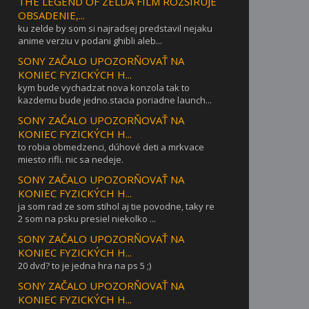
THE LEGEND OF ZELDA FILM ROZŠIRUJE
OBSADENIE,...
ku zelde by som si najradsej predstavil nejaku
anime verziu v podani ghibli aleb...
SONY ZAČALO UPOZORŇOVAŤ NA
KONIEC FYZICKÝCH H...
kym bude vychadzat nova konzola tak to
kazdemu bude jedno.stacia poriadne launch...
SONY ZAČALO UPOZORŇOVAŤ NA
KONIEC FYZICKÝCH H...
to robia obmedzenci, dúhové deti a mrkvace
miesto rifli. nic sa nedeje.
SONY ZAČALO UPOZORŇOVAŤ NA
KONIEC FYZICKÝCH H...
ja som rad ze som stihol aj tie povodne, taky re
2 som na psku presiel niekolko ...
SONY ZAČALO UPOZORŇOVAŤ NA
KONIEC FYZICKÝCH H...
20 dvd? to je jedna hra na ps 5 ;)
SONY ZAČALO UPOZORŇOVAŤ NA
KONIEC FYZICKÝCH H...