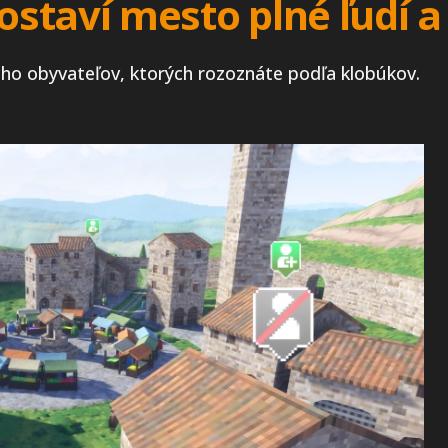
staví mesto plné ľudí a
 jeho obyvateľov, ktorých rozoznáte podľa klobúkov.