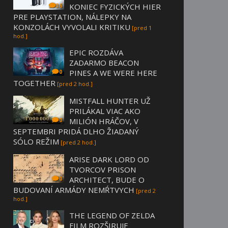
KONIEC FYZICKÝCH HIER
36
PRE PLAYSTATION, NÁLEPKY NA
KONZOLÁCH VYVOLALI KRITIKU
[pred 1
hod.]
EPIC ROZDÁVA
ZADARMO BEACON
PINES A WE WERE HERE
0
TOGETHER
[pred 2 hod.]
MISTFALL HUNTER UŽ
PRILÁKAL VIAC AKO
MILIÓN HRÁČOV, V
0
SEPTEMBRI PRIDÁ DLHO ŽIADANÝ
SÓLO REŽIM
[pred 2 hod.]
ARISE DARK LORD OD
TVORCOV PRISON
ARCHITECT, BUDE O
0
BUDOVANÍ ARMÁDY NEMŔTVYCH
[pred 2
hod.]
THE LEGEND OF ZELDA
FILM ROZŠIRUJE