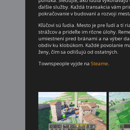
ponúka. Sledujte, ako ľudia vykonávajú 
ďalšie služby. Každá transakcia vám pr
pokračovanie v budovaní a rozvoji mest
Kľúčoví sú ľudia. Mesto je pre ľudí a tí 
strážcov a prideľte im rôzne úlohy. Rem
umiestnení pred bránami a na výber daní
obdiv ku klobúkom. Každé povolanie má 
ženy, čím sa odlišujú od ostatných.
Townspeople vyjde na
Steame
.