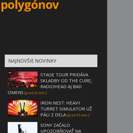
 polygónov
NAJNOVŠIE NOVINKY
STAGE TOUR PRIDÁVA
SKLADBY OD THE CURE,
RADIOHEAD AJ BAD
0
OMENS
[pred 35 min.]
IRON NEST: HEAVY
TURRET SIMULATOR UŽ
PÁLI Z DELA
0
[pred 35 min.]
SONY ZAČALO
UPOZORŇOVAŤ NA