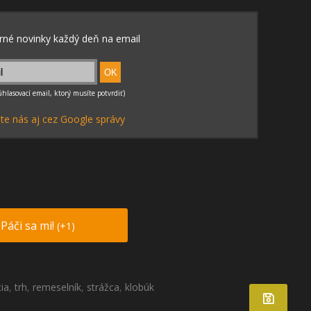
te nás aj cez Google správy
Páči sa mi!
(+1)
ia
,
trh
,
remeselník
,
strážca
,
klobúk