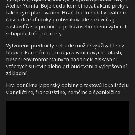
Atelier Yumia. Boje budú kombinovať akčné prvky s
taktickým plánovaním. Hráči budú môcť v reálnom
čase odrážať útoky protivníkov, ale zároveň aj
zastaviť čas a pomocou príkazového menu vyberať
schopnosti či predmety.
Vytvorené predmety nebude možné využívať len v
bojoch. Pomôžu aj pri objavovaní nových oblastí,
riešení environmentálnych hádaniek, získavaní
vzácnych surovín alebo pri budovaní a vylepšovaní
základní.
Hra ponúkne japonský dabing a textovú lokalizáciu
v angličtine, francúzštine, nemčine a španielčine.