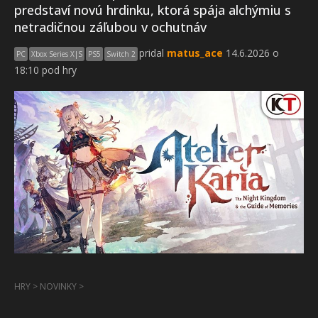
predstaví novú hrdinku, ktorá spája alchýmiu s
netradičnou záľubou v ochutnáv
pridal
matus_ace
14.6.2026 o
PC
Xbox Series X|S
PS5
Switch 2
18:10 pod hry
HRY
>
NOVINKY
>