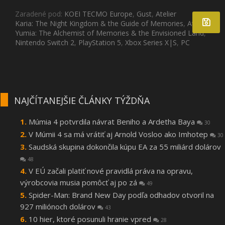
Zaradené pod:
KOEI TECMO Europe
,
Gust
,
Atelier
Karia: The Night Kingdom & the Guide of Memories
,
Atelier
Yumia: The Alchemist of Memories & the Envisioned Land
,
Nintendo Switch 2
,
PlayStation 5
,
Xbox Series X|S
,
PC
NAJČÍTANEJŠIE ČLÁNKY TÝŽDŇA
Múmia 4 potvrdila návrat Beniho a Ardetha Baya
30
V Múmii 4 sa má vrátiť aj Arnold Vosloo ako Imhotep
30
Saudská skupina dokončila kúpu EA za 55 miliárd dolárov
48
V EÚ začali platiť nové pravidlá práva na opravu,
výrobcovia musia pomôcť aj po zá
49
Spider-Man: Brand New Day podľa odhadov otvoril na
927 miliónoch dolárov
43
10 hier, ktoré posunuli hranie vpred
28