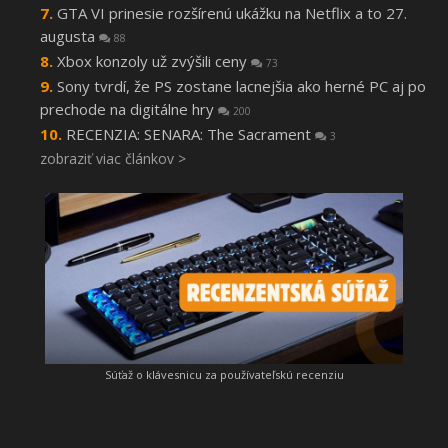
GTA VI prinesie rozšírenú ukážku na Netflix a to 27.
augusta
88
Xbox konzoly už zvýšili ceny
73
Sony tvrdí, že PS zostane lacnejšia ako herné PC aj po
prechode na digitálne hry
200
RECENZIA: SENARA: The Sacrament
3
zobraziť viac článkov >
Súťaž o klávesnicu za používateľskú recenziu