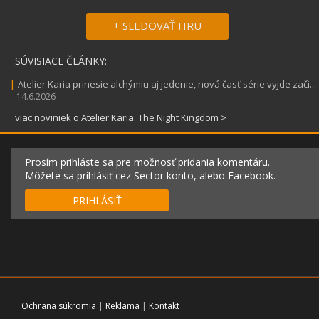
+ SLEDOVAŤ HRU
SÚVISIACE ČLÁNKY:
|
Atelier Karia prinesie alchýmiu aj jedenie, nová časť série vyjde zači...
14.6.2026
viac noviniek o Atelier Karia: The Night Kingdom >
Prosím prihláste sa pre možnosť pridania komentáru.
Môžete sa prihlásiť cez Sector konto, alebo Facebook.
PRIHLÁSIŤ
Ochrana súkromia
|
Reklama
|
Kontakt