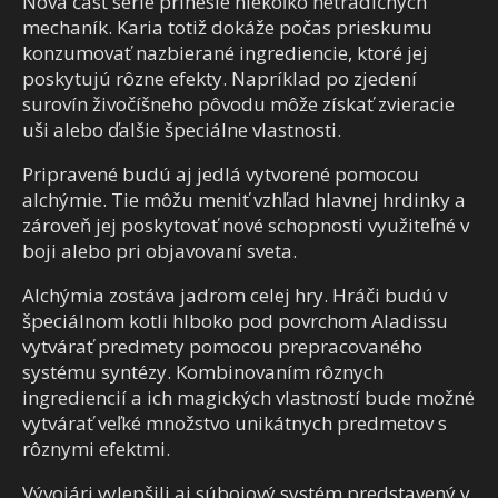
Nová časť série prinesie niekoľko netradičných
mechaník. Karia totiž dokáže počas prieskumu
konzumovať nazbierané ingrediencie, ktoré jej
poskytujú rôzne efekty. Napríklad po zjedení
surovín živočíšneho pôvodu môže získať zvieracie
uši alebo ďalšie špeciálne vlastnosti.
Pripravené budú aj jedlá vytvorené pomocou
alchýmie. Tie môžu meniť vzhľad hlavnej hrdinky a
zároveň jej poskytovať nové schopnosti využiteľné v
boji alebo pri objavovaní sveta.
Alchýmia zostáva jadrom celej hry. Hráči budú v
špeciálnom kotli hlboko pod povrchom Aladissu
vytvárať predmety pomocou prepracovaného
systému syntézy. Kombinovaním rôznych
ingrediencií a ich magických vlastností bude možné
vytvárať veľké množstvo unikátnych predmetov s
rôznymi efektmi.
Vývojári vylepšili aj súbojový systém predstavený v