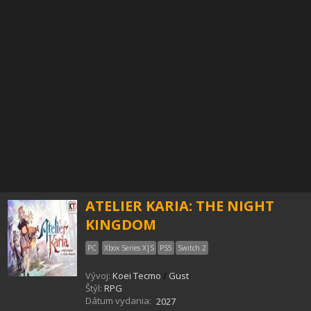
ATELIER KARIA: THE NIGHT
KINGDOM
PC
Xbox Series X|S
PS5
Switch 2
Vývoj:
Koei Tecmo
/
Gust
Štýl:
RPG
Dátum vydania:
2027