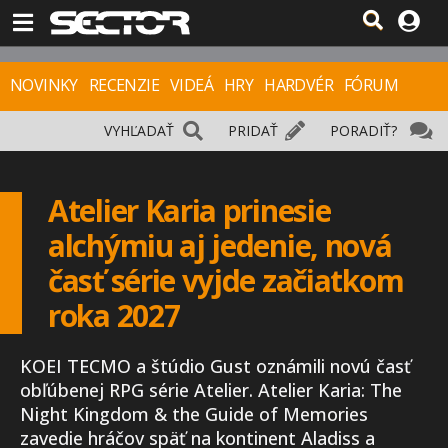
NOVINKY
RECENZIE
VIDEÁ
HRY
HARDVÉR
FÓRUM
VYHĽADAŤ
PRIDAŤ
PORADIŤ?
Atelier Karia prinesie
alchýmiu aj jedenie, nová
časť série vyjde začiatkom
roka 2027
KOEI TECMO a štúdio Gust oznámili novú časť
obľúbenej RPG série Atelier. Atelier Karia: The
Night Kingdom & the Guide of Memories
zavedie hráčov späť na kontinent Aladiss a