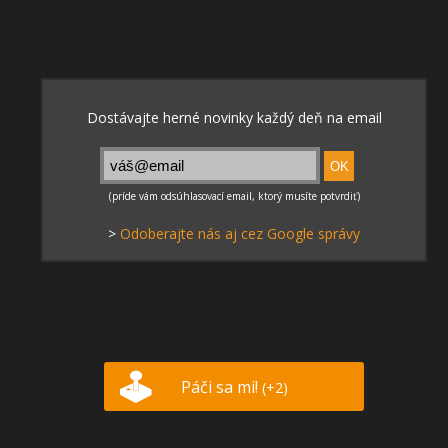
>
Odoberajte nás aj cez Google správy
Páči sa mi!
(+2)