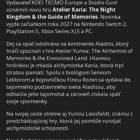
Vydavateľ KOEI TECMO Europe a štúdio Gust
oznámili novú hru
Atelier Karia: The Night
Kingdom & the Guide of Memories
. Novinka
vyjde začiatkom roka 2027 na Nintendo Switch 2,
PlayStation 5, Xbox Series X|S a PC.
Dej sa opäť odohráva na kontinente Aladiss, ktorý
hráči spoznali v hre Atelier Yumia: The Alchemist of
Memories & the Envisioned Land. Hlavnou
hrdinkou je mladá alchymistka Karia, ktorá trpí
stratou pamäti. Spolu s biológom Serviom
Lektorom a bojovníčkou Finou Rozen sa vydáva do
tajomného podzemného sveta Aladissu, aby
odhalila jeho tajomstvá a zároveň získala späť
svoje spomienky.
Na svojej ceste stretne aj Yumiu Liessfeldt, známu z
predchádzajúcej hry, ktorá jej pomôže rozvíjať
alchymistické schopnosti.