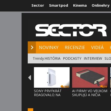
Sector
Smartpod
Kinema
Onlinehry
NOVINKY
RE
NOVINKY
RECENZIE
VIDEÁ
Trendy:
HISTÓRIA
PODCASTY
INTERVIEW
SLO
258
99
SONY PRVÝKRÁT
AI FIRMY VO VEĽKOM
REAGOVALO NA
SKUPUJÚ A NIČIA
KRITIKU HRÁČOV,
KNIHY,