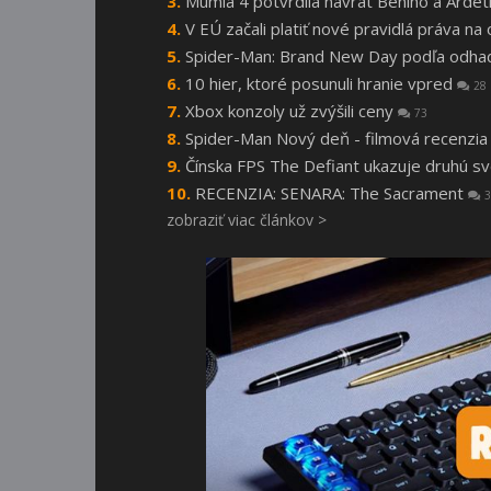
Múmia 4 potvrdila návrat Beniho a Arde
V EÚ začali platiť nové pravidlá práva n
Spider-Man: Brand New Day podľa odhado
10 hier, ktoré posunuli hranie vpred
28
Xbox konzoly už zvýšili ceny
73
Spider-Man Nový deň - filmová recenzi
Čínska FPS The Defiant ukazuje druhú s
RECENZIA: SENARA: The Sacrament
3
zobraziť viac článkov >