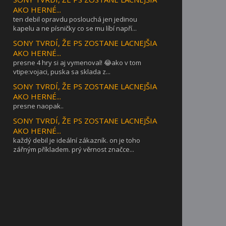
AKO HERNÉ...
ten debil opravdu poslouchá jen jedinou
kapelu a ne písničky co se mu líbí napří...
SONY TVRDÍ, ŽE PS ZOSTANE LACNEJŠIA
AKO HERNÉ...
presne 4 hry si aj vymenoval! 😂ako v tom
vtipe:vojaci, puska sa sklada z...
SONY TVRDÍ, ŽE PS ZOSTANE LACNEJŠIA
AKO HERNÉ...
presne naopak..
SONY TVRDÍ, ŽE PS ZOSTANE LACNEJŠIA
AKO HERNÉ...
každý debil je ideální zákazník. on je toho
zářným příkladem. prý věrnost značce...