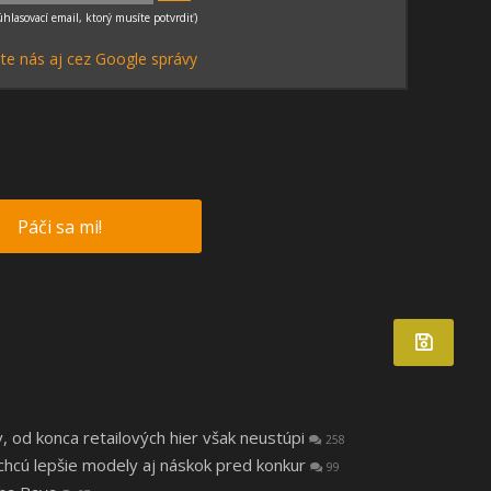
te nás aj cez Google správy
Páči sa mi!
v, od konca retailových hier však neustúpi
258
, chcú lepšie modely aj náskok pred konkur
99