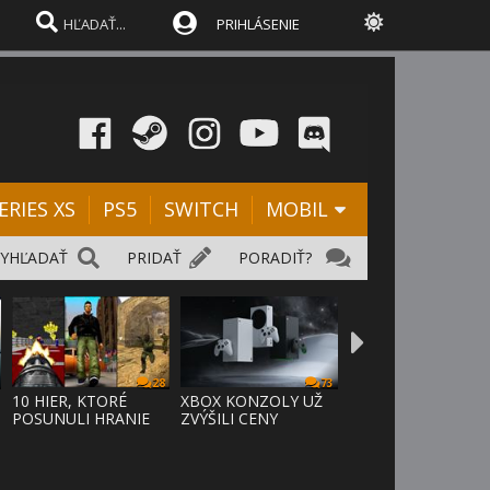
PRIHLÁSENIE
ERIES XS
PS5
SWITCH
MOBIL
VYHĽADAŤ
PRIDAŤ
PORADIŤ?
28
73
D
10 HIER, KTORÉ
XBOX KONZOLY UŽ
POSUNULI HRANIE
ZVÝŠILI CENY
VPRED