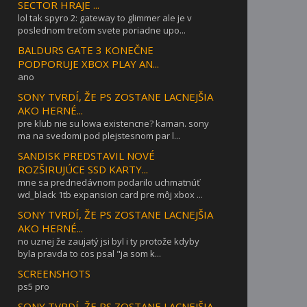
SECTOR HRAJE ...
lol tak spyro 2: gateway to glimmer ale je v
poslednom treťom svete poriadne upo...
BALDURS GATE 3 KONEČNE
PODPORUJE XBOX PLAY AN...
ano
SONY TVRDÍ, ŽE PS ZOSTANE LACNEJŠIA
AKO HERNÉ...
pre klub nie su lowa existencne? kaman. sony
ma na svedomi pod plejstesnom par l...
SANDISK PREDSTAVIL NOVÉ
ROZŠIRUJÚCE SSD KARTY...
mne sa prednedávnom podarilo uchmatnúť
wd_black 1tb expansion card pre môj xbox ...
SONY TVRDÍ, ŽE PS ZOSTANE LACNEJŠIA
AKO HERNÉ...
no uznej že zaujatý jsi byl i ty protože kdyby
byla pravda to cos psal "ja som k...
SCREENSHOTS
ps5 pro
SONY TVRDÍ, ŽE PS ZOSTANE LACNEJŠIA