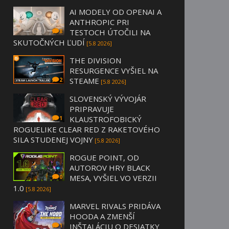
AI MODELY OD OPENAI A
ANTHROPIC PRI
TESTOCH ÚTOČILI NA
8
SKUTOČNÝCH ĽUDÍ
[5.8 2026]
THE DIVISION
RESURGENCE VYŠIEL NA
STEAME
2
[5.8 2026]
SLOVENSKÝ VÝVOJÁR
PRIPRAVUJE
KLAUSTROFOBICKÝ
1
ROGUELIKE CLEAR RED Z RAKETOVÉHO
SILA STUDENEJ VOJNY
[5.8 2026]
ROGUE POINT, OD
AUTOROV HRY BLACK
MESA, VYŠIEL VO VERZII
0
1.0
[5.8 2026]
MARVEL RIVALS PRIDÁVA
HOODA A ZMENŠÍ
INŠTALÁCIU O DESIATKY
1