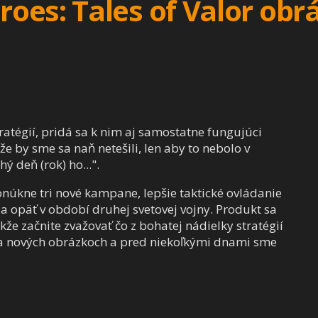
oes: Tales of Valor obr
ratégií, pridá sa k nim aj samostatne fungujúci
e by sme sa naň netešili, len aby to nebolo v
ý deň (rok) ho...".
núkne tri nové kampane, lepšie taktické ovládanie
a opäť v období druhej svetovej vojny. Produkt sa
kže začnite zvažovať čo z bohatej nádielky stratégií
e na nových obrázkoch a pred niekoľkými dnami sme