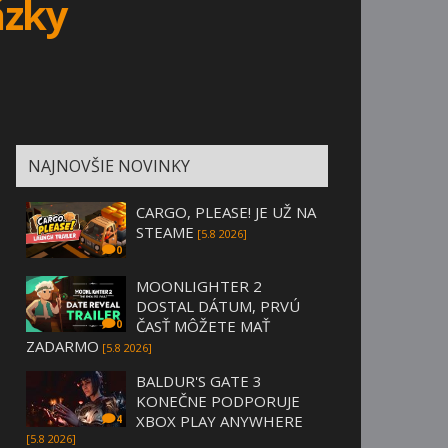
ázky
NAJNOVŠIE NOVINKY
CARGO, PLEASE! JE UŽ NA
STEAME
[5.8 2026]
0
MOONLIGHTER 2
DOSTAL DÁTUM, PRVÚ
ČASŤ MÔŽETE MAŤ
0
ZADARMO
[5.8 2026]
BALDUR'S GATE 3
KONEČNE PODPORUJE
XBOX PLAY ANYWHERE
4
[5.8 2026]