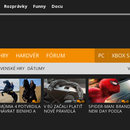
Rozprávky
Funny
Docu
CENZIE
VIDEÁ
HARDVÉR
FÓRUM
HRY
HARDVÉR
FÓRUM
PC
XBOX S
VENSKÉ HRY
DÁTUMY
27
49
43
MÚMIA 4 POTVRDILA
V EÚ ZAČALI PLATIŤ
SPIDER-MAN: BRAN
NÁVRAT BENIHO A
NOVÉ PRAVIDLÁ
NEW DAY PODĽA
ARDETHA
PRÁVA NA
ODHADOV OT