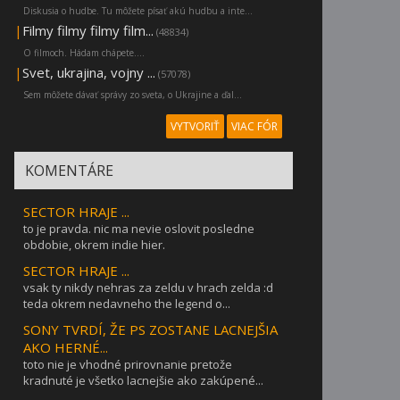
Diskusia o hudbe. Tu môžete písať akú hudbu a inte...
|
Filmy filmy filmy film...
(48834)
O filmoch. Hádam chápete....
|
Svet, ukrajina, vojny ...
(57078)
Sem môžete dávať správy zo sveta, o Ukrajine a ďal...
VYTVORIŤ
VIAC FÓR
KOMENTÁRE
SECTOR HRAJE ...
to je pravda. nic ma nevie oslovit posledne
obdobie, okrem indie hier.
SECTOR HRAJE ...
vsak ty nikdy nehras za zeldu v hrach zelda :d
teda okrem nedavneho the legend o...
SONY TVRDÍ, ŽE PS ZOSTANE LACNEJŠIA
AKO HERNÉ...
toto nie je vhodné prirovnanie pretože
kradnuté je všetko lacnejšie ako zakúpené...