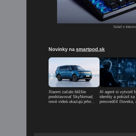
Súťaž o kláve