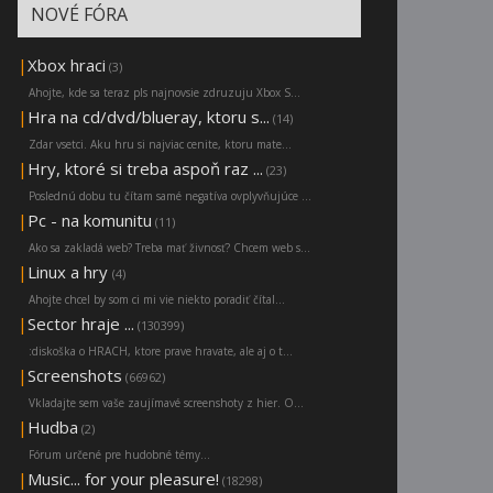
NOVÉ FÓRA
|
Xbox hraci
(3)
Ahojte, kde sa teraz pls najnovsie zdruzuju Xbox S...
|
Hra na cd/dvd/blueray, ktoru s...
(14)
Zdar vsetci. Aku hru si najviac cenite, ktoru mate...
|
Hry, ktoré si treba aspoň raz ...
(23)
Poslednú dobu tu čítam samé negatíva ovplyvňujúce ...
|
Pc - na komunitu
(11)
Ako sa zakladá web? Treba mať živnosť? Chcem web s...
|
Linux a hry
(4)
Ahojte chcel by som ci mi vie niekto poradiť čítal...
|
Sector hraje ...
(130399)
:diskoška o HRACH, ktore prave hravate, ale aj o t...
|
Screenshots
(66962)
Vkladajte sem vaše zaujímavé screenshoty z hier. O...
|
Hudba
(2)
Fórum určené pre hudobné témy...
|
Music... for your pleasure!
(18298)