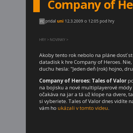
Company of Her
pridal
uni
12.3.2009 o 12:05 pod hry
PC
HRY
>
NOVINKY
>
Akoby tento rok nebolo na pláne dosť st
datadisk k hre Company of Heroes. Nie, ž
duchu hesla: "Jeden deň (rok) hojno, druh
Company of Heroes: Tales of Valor
po
na bojisku a nové multiplayerové módy 
očakáva na jar a tá už klope na dvere, ta
si vyberiete. Tales of Valor dnes vidít
vám ho
ukázali v tomto videu
.