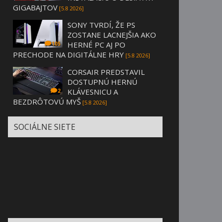
GIGABAJTOV
[5.8 2026]
SONY TVRDÍ, ŽE PS
ZOSTANE LACNEJŠIA AKO
HERNÉ PC AJ PO
105
PRECHODE NA DIGITÁLNE HRY
[5.8 2026]
CORSAIR PREDSTAVIL
DOSTUPNÚ HERNÚ
KLÁVESNICU A
2
BEZDRÔTOVÚ MYŠ
[5.8 2026]
SOCIÁLNE SIETE