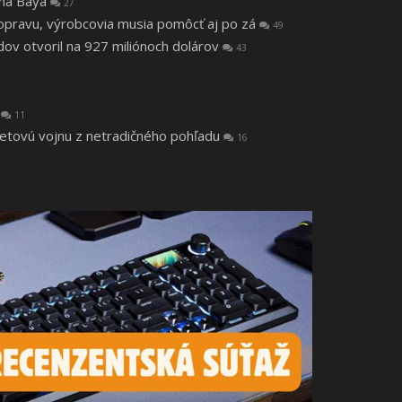
tha Baya
27
a opravu, výrobcovia musia pomôcť aj po zá
49
v otvoril na 927 miliónoch dolárov
43
a
11
vetovú vojnu z netradičného pohľadu
16