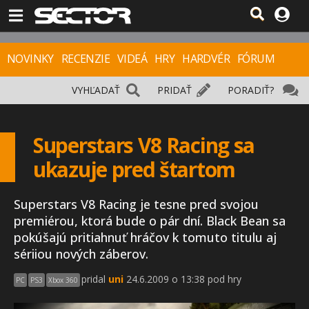
NOVINKY
RECENZIE
VIDEÁ
HRY
HARDVÉR
FÓRUM
VYHĽADAŤ
PRIDAŤ
PORADIŤ?
Superstars V8 Racing sa
ukazuje pred štartom
Superstars V8 Racing je tesne pred svojou
premiérou, ktorá bude o pár dní. Black Bean sa
pokúšajú pritiahnuť hráčov k tomuto titulu aj
sériiou nových záberov.
pridal
uni
24.6.2009 o 13:38 pod hry
PC
PS3
Xbox 360