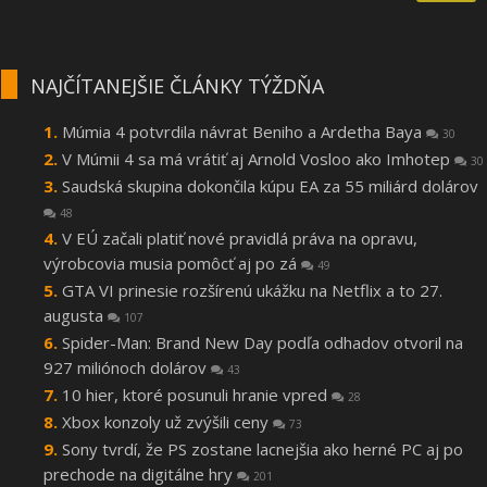
NAJČÍTANEJŠIE ČLÁNKY TÝŽDŇA
Múmia 4 potvrdila návrat Beniho a Ardetha Baya
30
V Múmii 4 sa má vrátiť aj Arnold Vosloo ako Imhotep
30
Saudská skupina dokončila kúpu EA za 55 miliárd dolárov
48
V EÚ začali platiť nové pravidlá práva na opravu,
výrobcovia musia pomôcť aj po zá
49
GTA VI prinesie rozšírenú ukážku na Netflix a to 27.
augusta
107
Spider-Man: Brand New Day podľa odhadov otvoril na
927 miliónoch dolárov
43
10 hier, ktoré posunuli hranie vpred
28
Xbox konzoly už zvýšili ceny
73
Sony tvrdí, že PS zostane lacnejšia ako herné PC aj po
prechode na digitálne hry
201