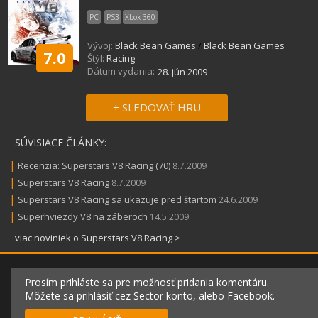
PC
PS3
Xbox 360
Vývoj:
Black Bean Games
/
Black Bean Games
7.0
Štýl:
Racing
Dátum vydania:
28. jún 2009
+ SLEDOVAŤ HRU
SÚVISIACE ČLÁNKY:
|
Recenzia: Superstars V8 Racing (70)
8.7.2009
|
Superstars V8 Racing
8.7.2009
|
Superstars V8 Racing sa ukazuje pred štartom
24.6.2009
|
Superhviezdy V8 na záberoch
14.5.2009
viac noviniek o Superstars V8 Racing >
Prosím prihláste sa pre možnosť pridania komentáru.
Môžete sa prihlásiť cez Sector konto, alebo Facebook.