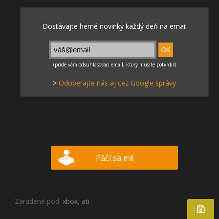
>
Odoberajte nás aj cez Google správy
Páči sa mi!
Zaradené pod:
xbox
,
ati