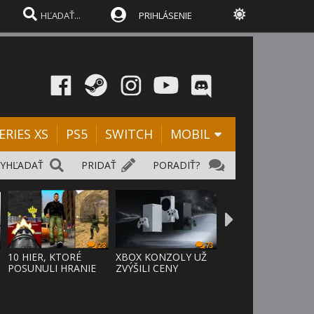
PRIHLÁSENIE
ERIES XS
PS5
SWITCH
MOBIL
VYHĽADAŤ
PRIDAŤ
PORADIŤ?
28
73
D
10 HIER, KTORÉ
XBOX KONZOLY UŽ
POSUNULI HRANIE
ZVÝŠILI CENY
VPRED