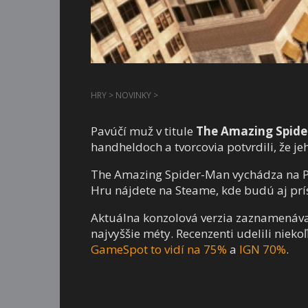
HRY
>
NOVINKY
>
Pavúčí muž v titule
The Amazing Spid
handheldoch a tvorcovia potvrdili, že j
The Amazing Spider-Man vychádza na PC 
Hru nájdete na Steame, kde budú aj prí
Aktuálna konzolová verzia zaznamenáva
najvyššie méty. Recenzenti udelili niek
GameSpot to vidí na 75%
a
IGN 70%
.