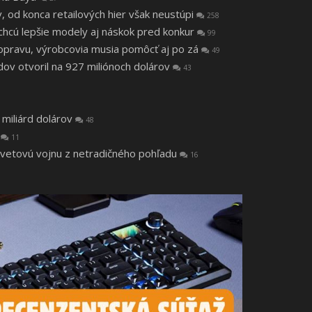
v, od konca retailových hier však neustúpi
258
, chcú lepšie modely aj náskok pred konkur
99
a opravu, výrobcovia musia pomôcť aj po zá
49
v otvoril na 927 miliónoch dolárov
43
 miliárd dolárov
48
a
11
svetovú vojnu z netradičného pohľadu
16