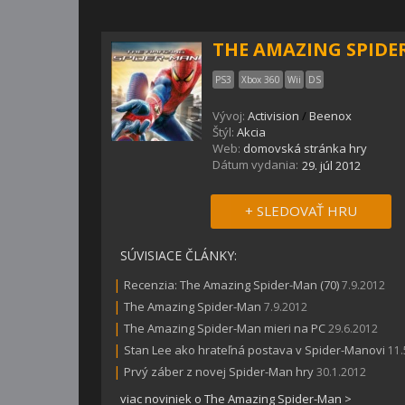
THE AMAZING SPID
PS3
Xbox 360
Wii
DS
Vývoj:
Activision
/
Beenox
Štýl:
Akcia
Web:
domovská stránka hry
Dátum vydania:
29. júl 2012
+ SLEDOVAŤ HRU
SÚVISIACE ČLÁNKY:
|
Recenzia: The Amazing Spider-Man (70)
7.9.2012
|
The Amazing Spider-Man
7.9.2012
|
The Amazing Spider-Man mieri na PC
29.6.2012
|
Stan Lee ako hrateľná postava v Spider-Manovi
11.
|
Prvý záber z novej Spider-Man hry
30.1.2012
viac noviniek o The Amazing Spider-Man >