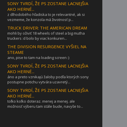
SONY TVRDÍ, ŽE PS ZOSTANE LACNEJŠIA
AKO HERNÉ...
z dlhodobého hľadiska to je relevantné, ak si
vezmeme, že konzola má životnosť p...
TRUCK DRIVER: THE AMERICAN DREAM
mohli by oživiť 18 wheels of steel a big mutha
truckers :d bolo by viac konkuren...
THE DIVISION RESURGENCE VYŠIEL NA
STEAME
ano, pise to tam na loading screen :)
SONY TVRDÍ, ŽE PS ZOSTANE LACNEJŠIA
AKO HERNÉ...
áno a preto vznikajú žaloby podľa ktorých sony
postupne potichu vytvára uzavretý...
SONY TVRDÍ, ŽE PS ZOSTANE LACNEJŠIA
AKO HERNÉ...
toľko koľko doteraz. menej a menej. ale
možnosť výberu tam stále bude, navyše to...