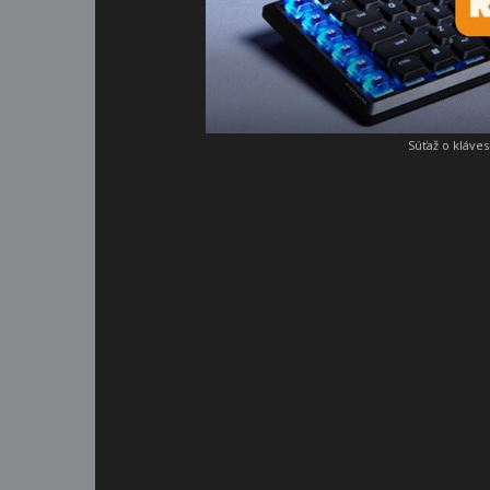
Súťaž o kláve