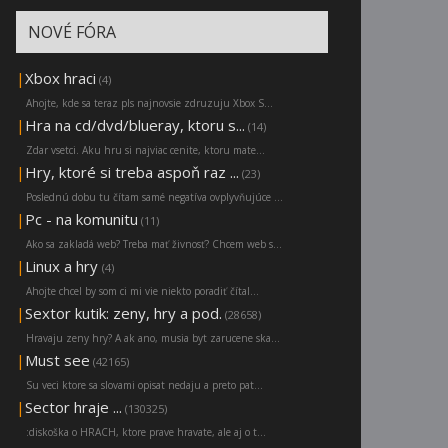
NOVÉ FÓRA
|
Xbox hraci
(4)
Ahojte, kde sa teraz pls najnovsie zdruzuju Xbox S...
|
Hra na cd/dvd/blueray, ktoru s...
(14)
Zdar vsetci. Aku hru si najviac cenite, ktoru mate...
|
Hry, ktoré si treba aspoň raz ...
(23)
Poslednú dobu tu čítam samé negatíva ovplyvňujúce ...
|
Pc - na komunitu
(11)
Ako sa zakladá web? Treba mať živnosť? Chcem web s...
|
Linux a hry
(4)
Ahojte chcel by som ci mi vie niekto poradiť čítal...
|
Sextor kutik: zeny, hry a pod.
(28658)
Hravaju zeny hry? A ak ano, musia byt zarucene ska...
|
Must see
(42165)
Su veci ktore sa slovami opisat nedaju a preto pat...
|
Sector hraje ...
(130325)
:diskoška o HRACH, ktore prave hravate, ale aj o t...