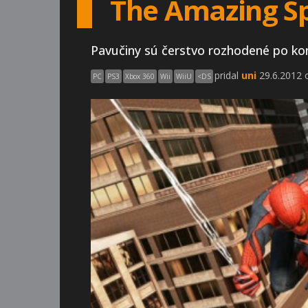
The Amazing Sp
Pavučiny sú čerstvo rozhodené po kon
pridal
uni
29.6.2012 o
PC
PS3
Xbox 360
Wii
WiiU
<
DS