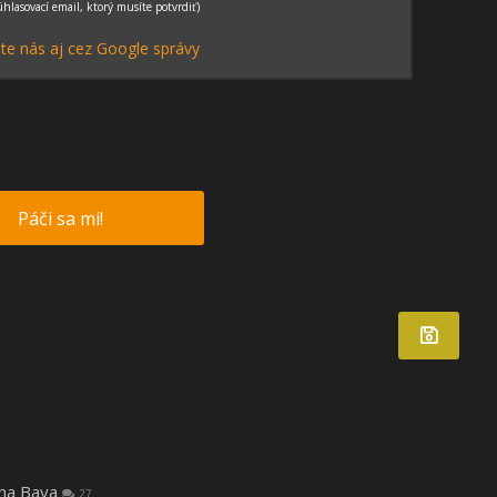
te nás aj cez Google správy
Páči sa mi!
tha Baya
27