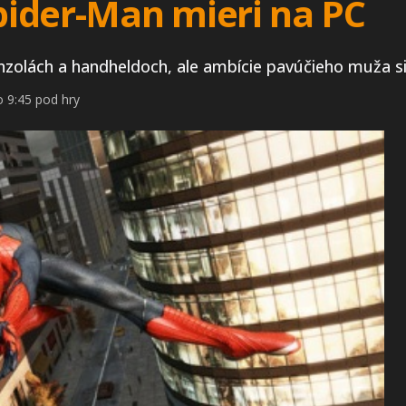
ider-Man mieri na PC
zolách a handheldoch, ale ambície pavúčieho muža sia
 9:45 pod hry