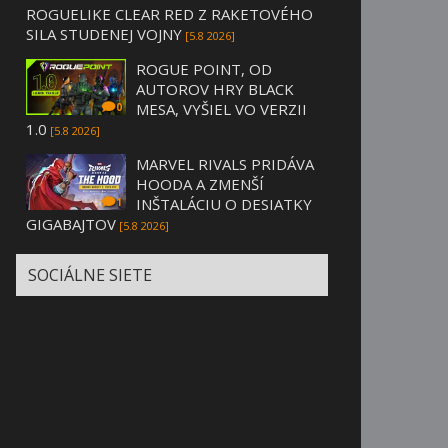
ROGUELIKE CLEAR RED Z RAKETOVÉHO
SILA STUDENEJ VOJNY
[5.8 2026]
ROGUE POINT, OD
AUTOROV HRY BLACK
MESA, VYŠIEL VO VERZII
0
1.0
[5.8 2026]
MARVEL RIVALS PRIDÁVA
HOODA A ZMENŠÍ
INŠTALÁCIU O DESIATKY
1
GIGABAJTOV
[5.8 2026]
SOCIÁLNE SIETE