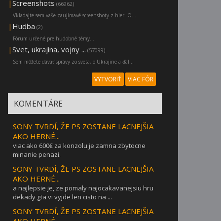
|
Screenshots
(66962)
Vkladajte sem vaše zaujímavé screenshoty z hier. O...
|
Hudba
(2)
Fórum určené pre hudobné témy...
|
Svet, ukrajina, vojny ...
(57099)
Sem môžete dávať správy zo sveta, o Ukrajine a ďal...
VYTVORIŤ
VIAC FÓR
KOMENTÁRE
SONY TVRDÍ, ŽE PS ZOSTANE LACNEJŠIA
AKO HERNÉ...
viac ako 600€ za konzolu je zamna zbytocne
minanie penazi.
SONY TVRDÍ, ŽE PS ZOSTANE LACNEJŠIA
AKO HERNÉ...
a najlepsie je, ze pomaly najocakavanejsiu hru
dekady gta vi vyjde len cisto na ...
SONY TVRDÍ, ŽE PS ZOSTANE LACNEJŠIA
AKO HERNÉ...