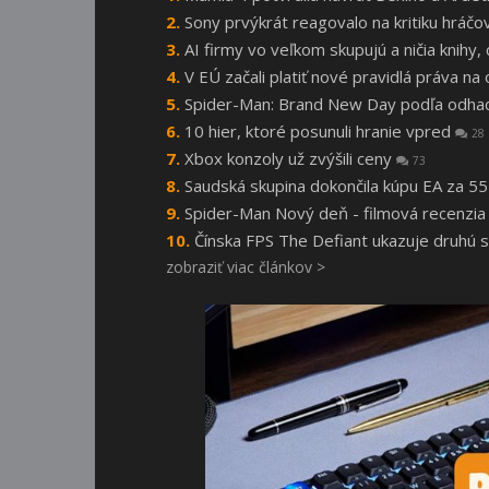
Sony prvýkrát reagovalo na kritiku hráčo
AI firmy vo veľkom skupujú a ničia knihy
V EÚ začali platiť nové pravidlá práva n
Spider-Man: Brand New Day podľa odhado
10 hier, ktoré posunuli hranie vpred
28
Xbox konzoly už zvýšili ceny
73
Saudská skupina dokončila kúpu EA za 55
Spider-Man Nový deň - filmová recenzi
Čínska FPS The Defiant ukazuje druhú 
zobraziť viac článkov >