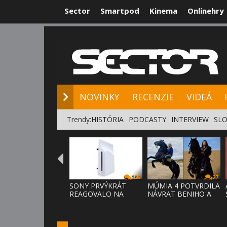
Sector
Smartpod
Kinema
Onlinehry
NOVINKY
RE
NOVINKY
RECENZIE
VIDEÁ
Trendy:
HISTÓRIA
PODCASTY
INTERVIEW
SLO
258
27
SONY PRVÝKRÁT
MÚMIA 4 POTVRDILA
REAGOVALO NA
NÁVRAT BENIHO A
KRITIKU HRÁČOV,
ARDETHA