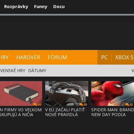
Rozprávky
Funny
Docu
CENZIE
VIDEÁ
HARDVÉR
FÓRUM
HRY
HARDVÉR
FÓRUM
PC
XBOX S
VENSKÉ HRY
DÁTUMY
99
49
43
AI FIRMY VO VEĽKOM
V EÚ ZAČALI PLATIŤ
SPIDER-MAN: BRAN
SKUPUJÚ A NIČIA
NOVÉ PRAVIDLÁ
NEW DAY PODĽA
KNIHY,
PRÁVA NA
ODHADOV OT