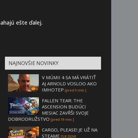
hajú ešte ďalej.
NAJNOVŠIE NOVINKY
V MÚMII 4 SA MÁ VRÁTIŤ
AJ ARNOLD VOSLOO AKO
IMHOTEP
0
[pred 0 min.]
FALLEN TEAR: THE
ASCENSION BUDÚCI
MESIAC ZAVŔŠI SVOJE
0
DOBRODRUŽSTVO
[pred 19 min.]
CARGO, PLEASE! JE UŽ NA
STEAME
[5.8 2026]