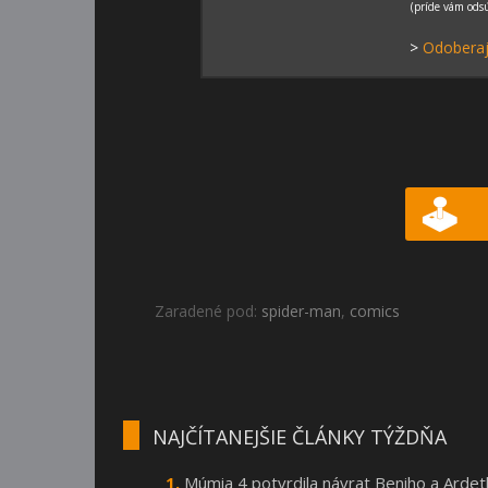
>
Odoberaj
Zaradené pod:
spider-man
,
comics
NAJČÍTANEJŠIE ČLÁNKY TÝŽDŇA
Múmia 4 potvrdila návrat Beniho a Arde