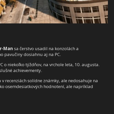
er-Man
sa čerstvo usadil na konzolách a
eho pavučiny dosiahnu aj na PC.
o niekoľko týždňov, na vrchole leta, 10. augusta.
slušné achievementy.
 v recenziách solídne známky, ale nedosahuje na
oľko osemdesiatkových hodnotení, ale napríklad