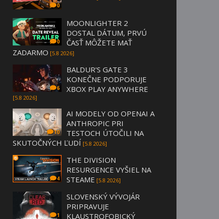
0
MOONLIGHTER 2
DOSTAL DÁTUM, PRVÚ
ČASŤ MÔŽETE MAŤ
0
ZADARMO
[5.8 2026]
BALDUR'S GATE 3
KONEČNE PODPORUJE
XBOX PLAY ANYWHERE
6
[5.8 2026]
AI MODELY OD OPENAI A
ANTHROPIC PRI
TESTOCH ÚTOČILI NA
10
SKUTOČNÝCH ĽUDÍ
[5.8 2026]
THE DIVISION
RESURGENCE VYŠIEL NA
STEAME
4
[5.8 2026]
SLOVENSKÝ VÝVOJÁR
PRIPRAVUJE
KLAUSTROFOBICKÝ
1