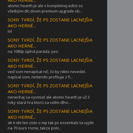
atomic hearth je ale v kompletnej edícii so
všetkými dlc.doom premium upgrade ob...
SONY TVRDÍ, ŽE PS ZOSTANE LACNEJŠIA
AKO HERNÉ...
lol
SONY TVRDÍ, ŽE PS ZOSTANE LACNEJŠIA
AKO HERNÉ...
na 1080p úplná paráda :yes:
SONY TVRDÍ, ŽE PS ZOSTANE LACNEJŠIA
AKO HERNÉ...
veď som nenapísal nič, čo by nikto nevedel.
napísal som, nintendo profituje z fi...
SONY TVRDÍ, ŽE PS ZOSTANE LACNEJŠIA
AKO HERNÉ...
nenechaj sa vysmiať ale atomic hearth je už 3
roky stará hra ktorú sa veľmi dlho...
SONY TVRDÍ, ŽE PS ZOSTANE LACNEJŠIA
AKO HERNÉ...
ak ti ide len cisto o mp tak ps essentials ta vyjde
na 70 euro rocne, takze polo...