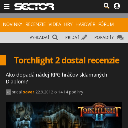
NOVINKY
RECENZIE
VIDEÁ
HRY
HARDVÉR
FÓRUM
VYHĽADAŤ
PRIDAŤ
PORADIŤ?
Torchlight 2 dostal recenzie
Ako dopadá nádej RPG hráčov sklamaných
Diablom?
pridal
saver
22.9.2012 o 14:14 pod hry
PC