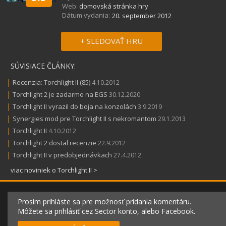
Web:
domovská stránka hry
Dátum vydania:
20. september 2012
+ SLEDOVAŤ HRU
SÚVISIACE ČLÁNKY:
|
Recenzia: Torchlight II (85)
4.10.2012
|
Torchlight 2 je zadarmo na EGS
30.12.2020
|
Torchlight II vyrazil do boja na konzolách
3.9.2019
|
Synergies mod pre Torchlight II s nekromantom
29.1.2013
|
Torchlight II
4.10.2012
|
Torchlight 2 dostal recenzie
22.9.2012
|
Torchlight II v predobjednávkach
27.4.2012
viac noviniek o Torchlight II >
Prosím prihláste sa pre možnosť pridania komentáru.
Môžete sa prihlásiť cez Sector konto, alebo Facebook.