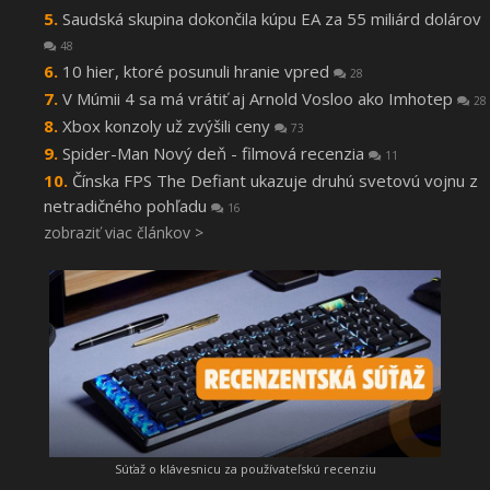
Saudská skupina dokončila kúpu EA za 55 miliárd dolárov
48
10 hier, ktoré posunuli hranie vpred
28
V Múmii 4 sa má vrátiť aj Arnold Vosloo ako Imhotep
28
Xbox konzoly už zvýšili ceny
73
Spider-Man Nový deň - filmová recenzia
11
Čínska FPS The Defiant ukazuje druhú svetovú vojnu z
netradičného pohľadu
16
zobraziť viac článkov >
Súťaž o klávesnicu za používateľskú recenziu