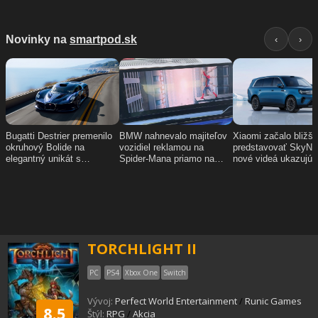
TORCHLIGHT II
PC
PS4
Xbox One
Switch
Vývoj:
Perfect World Entertainment
/
Runic Games
8.5
Štýl:
RPG
/
Akcia