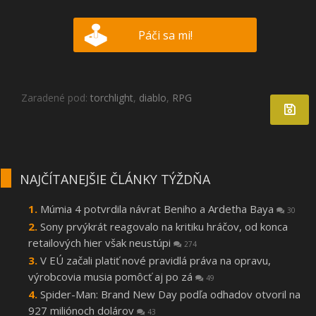
Páči sa mi!
Zaradené pod:
torchlight
,
diablo
,
RPG
NAJČÍTANEJŠIE ČLÁNKY TÝŽDŇA
Múmia 4 potvrdila návrat Beniho a Ardetha Baya
30
Sony prvýkrát reagovalo na kritiku hráčov, od konca
retailových hier však neustúpi
274
V EÚ začali platiť nové pravidlá práva na opravu,
výrobcovia musia pomôcť aj po zá
49
Spider-Man: Brand New Day podľa odhadov otvoril na
927 miliónoch dolárov
43