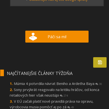
Páči sa mi!
NAJČÍTANEJŠIE ČLÁNKY TÝŽDŇA
Múmia 4 potvrdila návrat Beniho a Ardetha Baya
30
Sony prvýkrát reagovalo na kritiku hráčov, od konca
retailových hier však neustúpi
274
V EÚ začali platiť nové pravidlá práva na opravu,
výrobcovia musia pomôcť aj po zá
49