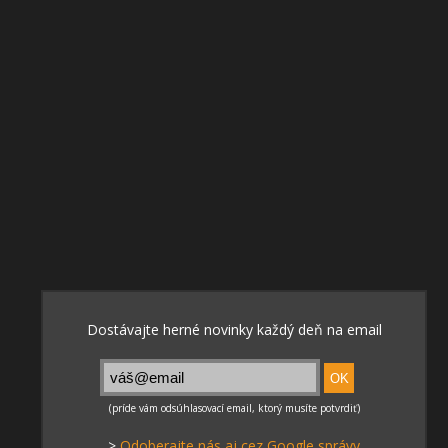
>
Odoberajte nás aj cez Google správy