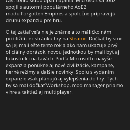
časť tohto sľubu opäť naplnia. Microsoft sa totiž
spojil s autormi populárneho AoE2
modu Forgotten Empires a spoločne pripravujú
druhú expanziu pre hru.
O tej zatiaľ veľa nie je známe a to máličko nám
priblížili cez stránku hry na
Steame
. Dočkať by sme
sa jej mali ešte tento rok a ako nám ukazuje prvý
oficiálny obrázok, novou jednotkou by mali byť aj
lukostrelci na ťavách. Podľa Microsoftu navyše
expanzia ponúkne aj nové civilizácie, kampane,
herné režimy a ďalšie novinky. Spolu s vydaním
expanzie však plánujú aj vylepšenia do hry. Tých
by sa mal dočkať Workshop, mod manager priamo
v hre a taktiež aj multiplayer.