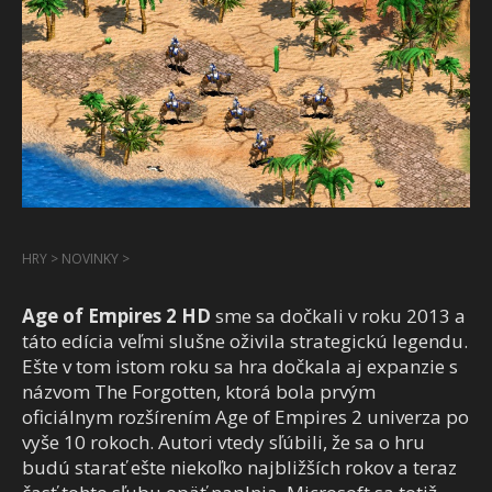
HRY
>
NOVINKY
>
Age of Empires 2 HD
sme sa dočkali v roku 2013 a
táto edícia veľmi slušne oživila strategickú legendu.
Ešte v tom istom roku sa hra dočkala aj expanzie s
názvom The Forgotten, ktorá bola prvým
oficiálnym rozšírením Age of Empires 2 univerza po
vyše 10 rokoch. Autori vtedy sľúbili, že sa o hru
budú starať ešte niekoľko najbližších rokov a teraz