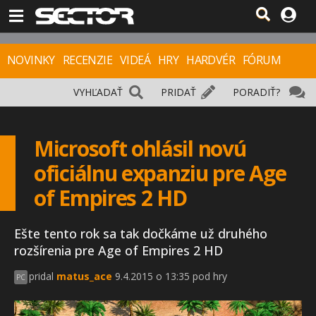
NOVINKY
RECENZIE
VIDEÁ
HRY
HARDVÉR
FÓRUM
VYHĽADAŤ
PRIDAŤ
PORADIŤ?
Microsoft ohlásil novú
oficiálnu expanziu pre Age
of Empires 2 HD
Ešte tento rok sa tak dočkáme už druhého
rozšírenia pre Age of Empires 2 HD
pridal
matus_ace
9.4.2015 o 13:35 pod hry
PC