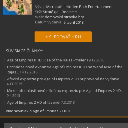
Vývoj:
Microsoft
/
Hidden Path Entertainment
Štýl:
Stratégia
/
Realtime
Web:
domovská stránka hry
Dátum vydania:
9. apríl 2013
+ SLEDOVAŤ HRU
SÚVISIACE ČLÁNKY:
|
Age of Empires II HD: Rise of the Rajas - trailer
19.12.2016
|
Prichádza nová expanzia Age of Empires II HD nazvaná Rise of the
Rajas...
14.12.2016
|
Africká expanzia pre Age of Empires 2 HD pripravená na vydanie...
4.11.2015
|
Microsoft ohlásil novú oficiálnu expanziu pre Age of Empires 2 HD...
9.4.2015
|
Age of Empires 2 HD ohlásené!
7.3.2013
viac noviniek o Age of Empires 2 HD >