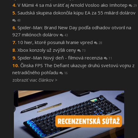
V Múmii 4 sa má vrátiť aj Arnold Vosloo ako Imhotep
29
Saudská skupina dokončila kúpu EA za 55 miliárd dolárov
48
Spider-Man: Brand New Day podľa odhadov otvoril na
927 miliónoch dolárov
43
10 hier, ktoré posunuli hranie vpred
28
Xbox konzoly už zvýšili ceny
73
Spider-Man Nový deň - filmová recenzia
11
Čínska FPS The Defiant ukazuje druhú svetovú vojnu z
netradičného pohľadu
16
zobraziť viac článkov >